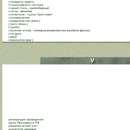
стандарты аудита
Станиславского система
старый стиль
-
календарный
статор
-
монета
стигматизм - «раны Христовы»
столоверчение
страдальчество
(секс.)
стресс
(псих.)
Стрибог
строение атома
-
история развития как раздела физики
стук духа
суккуб
сюрреалізм
(укр.)
увлекающие привидения
указы Президента РФ
управленческий учет
усилители звуковые