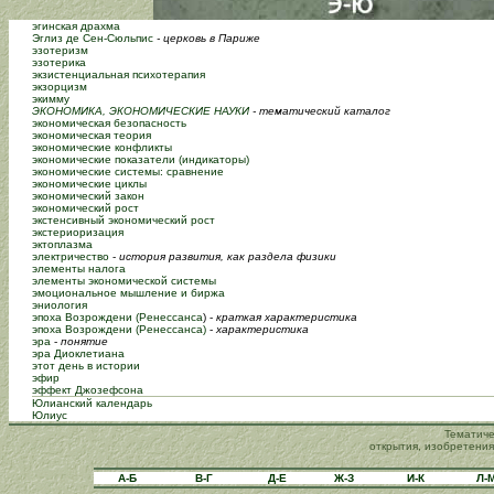
эгинская драхма
Эглиз де Сен-Сюльпис
- церковь в Париже
эзотеризм
эзотерика
экзистенциальная психотерапия
экзорцизм
экимму
ЭКОНОМИКА, ЭКОНОМИЧЕСКИЕ НАУКИ
- тематический каталог
экономическая безопасность
экономическая теория
экономические конфликты
экономические показатели (индикаторы)
экономические системы: сравнение
экономические циклы
экономический закон
экономический рост
экстенсивный экономический рост
экстериоризация
эктоплазма
электричество
-
история развития, как раздела физики
элементы налога
элементы экономической системы
эмоциональное мышление и биржа
эниология
эпоха Возрождени (Ренессанса
) -
краткая характеристика
эпоха Возрождени (Ренессанса)
-
характеристика
эра
-
понятие
эра Диоклетиана
этот день в истории
эфир
эффект Джозефсона
Юлианский календарь
Юлиус
Тематиче
открытия, изобретения
А-Б
В-Г
Д-Е
Ж-З
И-К
Л-