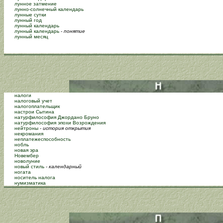
лунное затмение
лунно-солнечный календарь
лунные сутки
лунный год
лунный календарь
лунный календарь
-
понятие
лунный месяц
налоги
налоговый учет
налогоплательщик
настрои Сытина
натурфилософия Джордано Бруно
натурфилософия эпохи Возрождения
нейтроны
-
история открытия
некромания
неплатежеспособность
нобль
новая эра
Новембер
новолуние
новый стиль
-
календарный
ногата
носитель налога
нумизматика