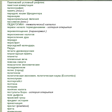
Павловский условный рефлекс
пакетная коммутация
палеография
память
(псих.)
парадокс кошки Шредингера
паранаука
паранормальные явления
пассивизм
(секс.)
ПЕДАГОГИКА
-
тематический каталог
первое начало термодинамики
-
история открытия
перевоплощение
(паранормал.)
переложение налогов
переселение душ
перидух
перисприт
персидский календарь
Перун
печати древнерусские
планетарная память
планеты
племенные веча
повозка смерти
показатели экономические
полидемонизм
полис (город)
политеизм
политическая экономия, политическая наука (Economics)
полнолуние
полтергейст
полтина
полушка
понятие налога
постулаты Бора
-
история открытия
пояс дьявола
пражский грош
предмет истории
прекогниция
прелат
(praelatus)
прета
привидение