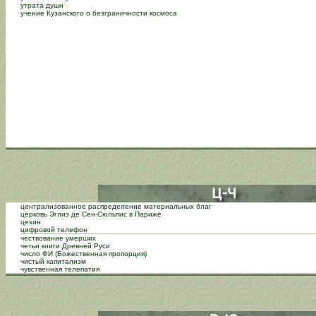
утрата души
учение Кузанского о безграничности космоса
централизованное распределение материальных благ
церковь Эглиз де Сен-Сюльпис в Париже
цехин
цифровой телефон
чествование умерших
четьи книги Древней Руси
число ФИ (Божественная пропорция)
чистый капитализм
чувственная телепатия