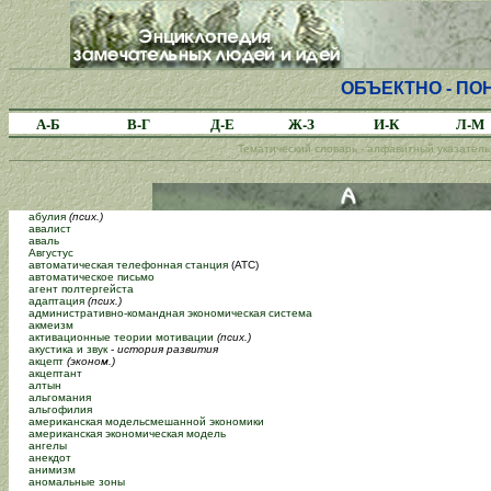
ОБЪЕКТНО - П
А-Б
В-Г
Д-Е
Ж-З
И-К
Л-М
Тематический словарь - алфавитный указатель:
абулия
(псих.)
авалист
аваль
Августус
автоматическая телефонная станция
(АТС)
автоматическое письмо
агент полтергейста
адаптация
(псих.)
административно-командная экономическая система
акмеизм
активационные теории мотивации
(псих.)
акустика и звук
-
история развития
акцепт
(эконом.)
акцептант
алтын
альгомания
альгофилия
американская модельсмешанной экономики
американская экономическая модель
ангелы
анекдот
анимизм
аномальные зоны