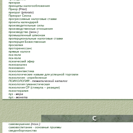
призрак
принципы налогообложения
Приор
(Prior)
приорат
(priorato)
Приорат Сиона
прогрессивные налоговые ставки
проекты календарей
производительные силы
производственные отношения
производство
(экон.)
промышленный шпионаж
пропорциональные налоговые ставки
пропорция Божественная
проскопия
проторенессанс
прямые налоги
пси-поле
пси-поле
психический эфир
психоанализ
психокинез
психолингвистика
психологические навыки для успешной торговли
психология -
определение
ПСИХОЛОГИЯ
-
тематический каталог
психология гуманистическая
психология СР (стимула – реакции)
психотерапия
пуз
-
мера
пул
-
монета
самовнушение
(псих.)
самовоспитание -
основные приемы
сведенборгианство