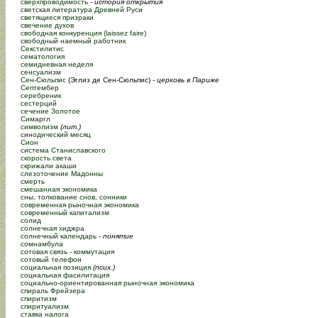
сверхпроводимость
-
история открытия
светская литература Древней Руси
светящиеся призраки
свечение духов
свободная конкуренция (laissez faire)
свободный наемный работник
Секстилитис
сематология
семидневная неделя
сенсуализм
Сен-Сюльпис
(Эглиз де Сен-Сюльпис)
- церковь в Париже
Септембер
серебреник
сестерций
сечение Золотое
Симаргл
символизм
(лит.)
синодический месяц
Сион
система Станиславского
скорость света
скрижали акаши
слезоточение Мадонны
смерть
смешанная экономика
сны, толкование снов, сонники
современная рыночная экономика
современный капитализм
солид
солнечная хиджра
солнечный календарь
-
понятие
сомнамбула
сотовая связь - коммутация
сотовый телефон
социальная позиция
(псих.)
социальная фасилитация
социально-ориентированная рыночная экономика
спираль Фрейзера
спиритизм
спиритуализм
ставка налога