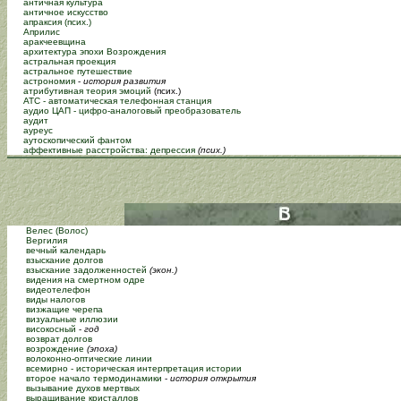
античная культура
античное искусство
апраксия (псих.)
Априлис
аракчеевщина
архитектура эпохи Возрождения
астральная проекция
астральное путешествие
астрономия
-
история развития
атрибутивная теория эмоций
(псих.)
АТС - автоматическая телефонная станция
аудио ЦАП - цифро-аналоговый преобразователь
аудит
ауреус
аутоскопический фантом
аффективные расстройства: депрессия
(псих.)
Велес (Волос)
Вергилия
вечный календарь
взыскание долгов
взыскание задолженностей
(экон.)
видения на смертном одре
видеотелефон
виды налогов
визжащие черепа
визуальные иллюзии
високосный
-
год
возврат долгов
возрождение
(эпоха)
волоконно-оптические линии
всемирно - историческая интерпретация истории
второе начало термодинамики
-
история открытия
вызывание духов мертвых
выращивание кристаллов