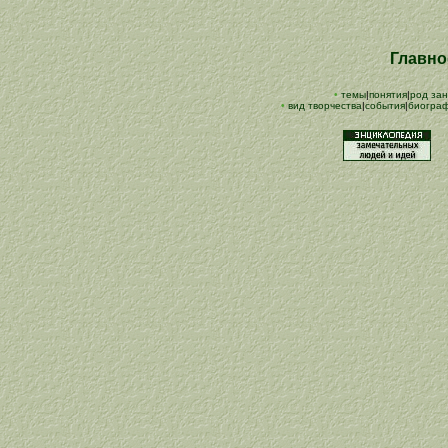
Главн
•
темы
|
понятия
|
род зан
•
вид творчества
|
события
|
биогра