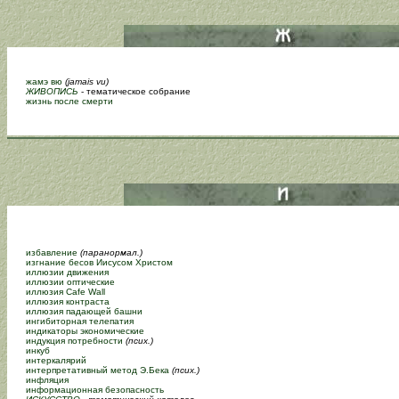
жамэ вю
(jamais vu)
ЖИВОПИСЬ
- тематическое собрание
жизнь после смерти
избавление
(паранормал.)
изгнание бесов Иисусом Христом
иллюзии движения
иллюзии оптические
иллюзия Cafe Wall
иллюзия контраста
иллюзия падающей башни
ингибиторная телепатия
индикаторы экономические
индукция потребности
(псих.)
инкуб
интеркалярий
интерпретативный метод Э.Бека
(псих.)
инфляция
информационная безопасность