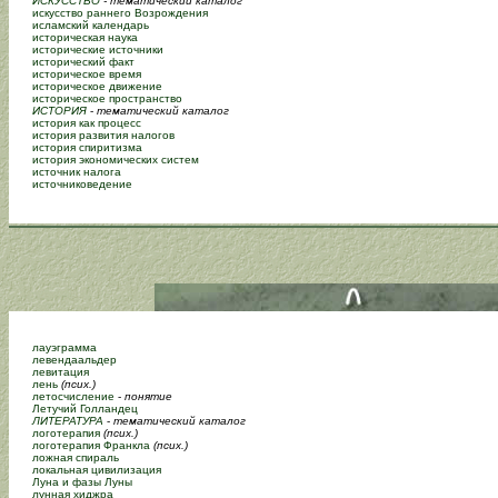
ИСКУССТВО
- тематический каталог
искусство раннего Возрождения
исламский календарь
историческая наука
исторические источники
исторический факт
историческое время
историческое движение
историческое пространство
ИСТОРИЯ
-
тематический каталог
история как процесс
история развития налогов
история спиритизма
история экономических систем
источник налога
источниковедение
лауэграмма
левендаальдер
левитация
лень
(псих.)
летосчисление
-
понятие
Летучий Голландец
ЛИТЕРАТУРА
-
тематический каталог
логотерапия
(псих.)
логотерапия Франкла
(псих.)
ложная спираль
локальная цивилизация
Луна и фазы Луны
лунная хиджра