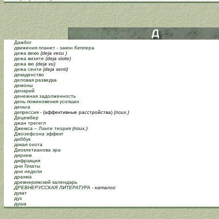
Дажбог
движения планет - закон Кеплера
дежа векю
(deja vecu )
дежа визите
(deja visite)
дежа вю
(deja vu)
дежа сенти
(deja senti)
декаденство
деловая разведка
демоны
денарий
денежная задолженность
день поминовения усопших
деньга
депрессия
- (аффективные расстройства)
(псих.)
Децембер
джан трегегл
Джемса – Ланге теория
(псих.)
Джозефсона эффект
диббук
дикая охота
Диоклетианова эра
дирхем
дифракция
дни Гекаты
дни недели
драхма
древнеримский календарь
ДРЕВНЕРУССКАЯ ЛИТЕРАТУРА
- каталог
дукат
дух
душа