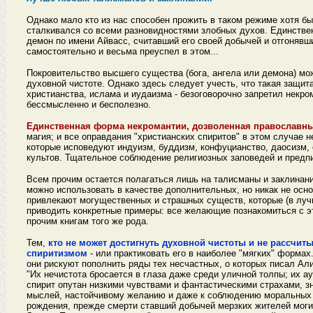
Однако мало кто из нас способен прожить в таком режиме хотя бы
сталкивался со всеми разновидностями злобных духов. Единствен
демон по имени Айвасс, считавший его своей добычей и отгонявши
самостоятельно и весьма преуспел в этом...
Покровительство высшего существа (бога, ангела или демона) мо
духовной чистоте. Однако здесь следует учесть, что такая защита
христианства, ислама и иудаизма - безоговорочно запретил некро
бессмысленно и бесполезно.
Единственная форма некромантии, дозволенная православным
магия; и все оправдания "христианских спиритов" в этом случае 
которые исповедуют индуизм, буддизм, конфуцианство, даосизм, 
культов. Тщательное соблюдение религиозных заповедей и пред
Всем прочим остается полагаться лишь на талисманы и заклинания
можно использовать в качестве дополнительных, но никак не осн
привлекают могущественных и страшных существ, которые (в луч
приводить конкретные примеры: все желающие познакомиться с эт
прочим книгам того же рода.
Тем,
кто не может достигнуть духовной чистоты и не рассчи
спиритизмом
- или практиковать его в наиболее "мягких" формах
они рискуют пополнить ряды тех несчастных, о которых писал Ал
"Их нечистота бросается в глаза даже среди уличной толпы; их ау
спирит опутан низкими чувствами и фантастическими страхами, 
мыслей, настойчивому желанию и даже к соблюдению моральных п
рождения, прежде смерти ставший добычей мерзких жителей моги