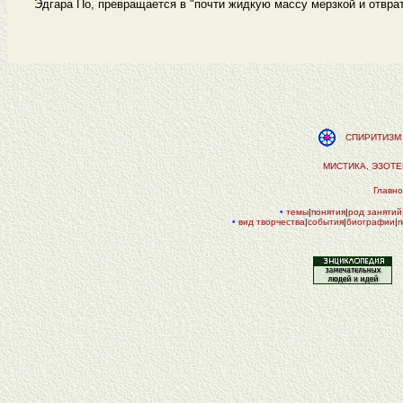
Эдгара По, превращается в "почти жидкую массу мерзкой и отврат
СПИРИТИЗМ 
МИСТИКА, ЭЗОТ
Главн
•
темы
|
понятия
|
род занятий
•
вид творчества
|
события
|
биографии
|
п