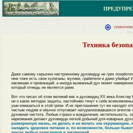
ПРЕДУПР
СПИРИТИЗМ 
Выз
Техника безоп
Даже самому серьезно настроенному духовидцу не грех позаботит
нем тоже есть свои хулиганы, жулики, грабители и даже убийцы! 
насмешек и провокаций; а иногда вызванный дух может намеренно
который отнюдь не является раем.
Вот что писал об этом великий маг и духовидец XX века Алистер 
ни о каких методах защиты, настойчиво тянут к себе всевозможны
уши измазаться в этой грязи. И их приглашения тут же находят о
чистым людям и обычно отпугивает натурализовавшихся агентов 
духовная чистота. Любые страхи и вожделения, мстительность, з
наркомания делают духовидца легкой добычей для коварных дух
размеренную жизнь, не делать и не желать зла окружающим, н
наладить здоровое питание и, по возможности, больше быват
лучше любых талисманов и заклинаний.