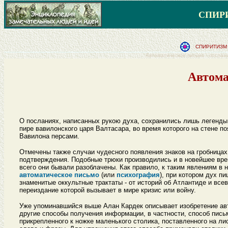
СПИР
СПИРИТИЗМ 
Автоматическое письмо - послан
Автома
О посланиях, написанных рукою духа, сохранились лишь легенды. 
пире вавилонского царя Валтасара, во время которого на стене
Вавилона персами.
Отмечены также случаи чудесного появления знаков на гробницах 
подтверждения. Подобные трюки производились и в новейшее вре
всего они бывали разоблачены. Как правило, к таким явлениям в 
автоматическое письмо
(или
психография
), при котором дух п
знаменитые оккультные трактаты - от историй об Атлантиде и все
переиздание которой вызывает в мире кризис или войну.
Уже упоминавшийся выше Алан Кардек описывает изобретение ав
другие способы получения информации, в частности, способ пис
прикрепленного к ножке маленького столика, поставленного на л