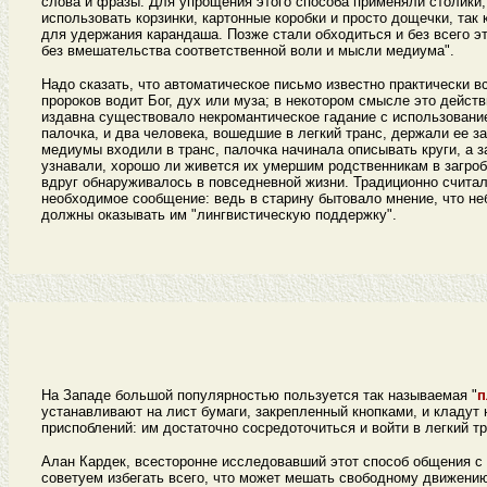
слова и фразы. Для упрощения этого способа применяли столики,
использовать корзинки, картонные коробки и просто дощечки, та
для удержания карандаша. Позже стали обходиться и без всего э
без вмешательства соответственной воли и мысли медиума".
Надо сказать, что автоматическое письмо известно практически в
пророков водит Бог, дух или муза; в некотором смысле это дейст
издавна существовало некромантическое гадание с использование
палочка, и два человека, вошедшие в легкий транс, держали ее з
медиумы входили в транс, палочка начинала описывать круги, а
узнавали, хорошо ли живется их умершим родственникам в загроб
вдруг обнаруживалось в повседневной жизни. Традиционно считал
необходимое сообщение: ведь в старину бытовало мнение, что не
должны оказывать им "лингвистическую поддержку".
На Западе большой популярностью пользуется так называемая "
п
устанавливают на лист бумаги, закрепленный кнопками, и кладут
приспоблений: им достаточно сосредоточиться и войти в легкий тр
Алан Кардек, всесторонне исследовавший этот способ общения 
советуем избегать всего, что может мешать свободному движению