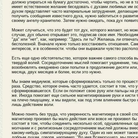
должно упираться на бумагу достаточно, чтобы чертить, но не в
имеет естественное желание беседовать с духами любимых им ос
духом представляет часто материальные затруднения, делающие 
получить сообщения известного духа, нужно заботиться о развити
своему ангелу-хранителю. Затем нужно ожидать, пока дух появитс
Может случиться, что это будет тот дух, которого желают, но мож
случае, дух обычно открывает это, подписав свое имя. Необходи
"да" или "нет", как, например: "Здесь ли ты? Желаешь ли отвеча
бесполезной. Вначале нужно только восстановить отношения. Сам
интересов, и в особенности. чтобы они выражали чувство располо
Есть еще одно обстоятельство, которое важнее самого способа в
твердой волей. Сосредоточению мыслей помогают уединение, тиши
возобновлять ежедневно свои попытки в продолжение десяти или,
месяца, двух месяцев и более, если это нужно.
Мы знаем медиумов, которые сформировались только по прошеств
раза. Средство, которое очень часто удается, состоит в том, ч
сформировавшегося. Если он положит свою руку или пальцы на рук
же. Иногда помогает еще сильное магнетизирование руки и кисти т
на плечо пишущему, и мы видели, как под этим влиянием быстро 
лишь действием воли.
Можно понять без труда, что уверенность магнетизера в своей сп
магнетизер произвел бы мало действия или вовсе не произвел бы 
состоит в том, чтобы соединить несколько особ, одушевленных 
молчании и с религиозным сосредоточением мыслей должны вмест
какому-нибудь симпатизирующему духу. Один из них может также 
добрым духам, говоря, например: "Во имя Всемогущего, мы прос