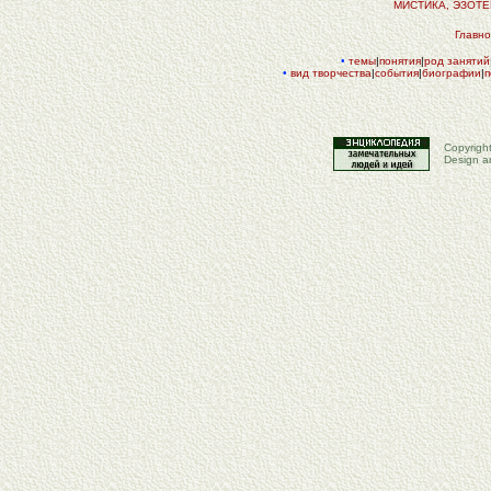
МИСТИКА, ЭЗОТ
Главн
•
темы
|
понятия
|
род занятий
•
вид творчества
|
события
|
биографии
|
п
Copyrigh
Design a