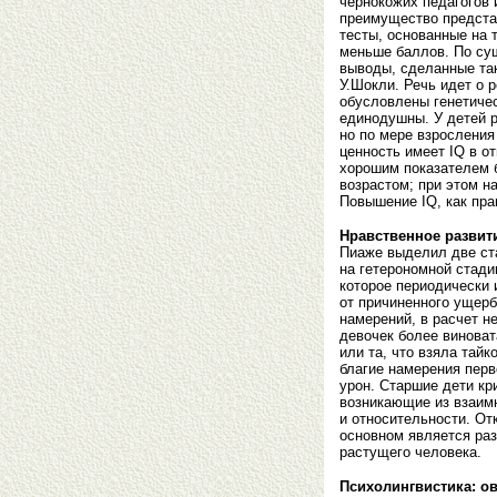
чернокожих педагогов 
преимущество представ
тесты, основанные на 
меньше баллов. По су
выводы, сделанные так
У.Шокли. Речь идет о 
обусловлены генетичес
единодушны. У детей р
но по мере взросления
ценность имеет IQ в о
хорошим показателем б
возрастом; при этом н
Повышение IQ, как пра
Нравственное развит
Пиаже выделил две ст
на гетерономной стад
которое периодически 
от причиненного ущерб
намерений, в расчет н
девочек более виноват
или та, что взяла тай
благие намерения перв
урон. Старшие дети кр
возникающие из взаим
и относительности. От
основном является раз
растущего человека.
Психолингвистика: о