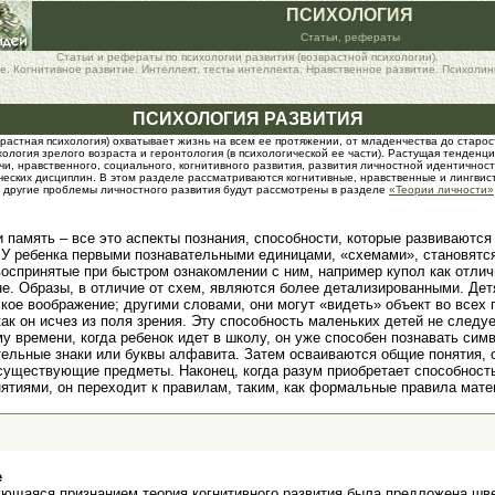
ПСИХОЛОГИЯ
Статьи, рефераты
Статьи и рефераты по психологии развития (возврастной психологии).
. Когнитивное развитие. Интеллект, тесты интеллекта. Нравственное развитие. Психолин
ПСИХОЛОГИЯ РАЗВИТИЯ
растная психология) охватывает жизнь на всем ее протяжении, от младенчества до старост
хология зрелого возраста и геронтология (в психологической ее части). Растущая тенденц
чи, нравственного, социального, когнитивного развития, развития личностной идентичност
еских дисциплин. В этом разделе рассматриваются когнитивные, нравственные и лингвист
другие проблемы личностного развития будут рассмотрены в разделе
«Теории личности»
и память – все это аспекты познания, способности, которые развиваются
 У ребенка первыми познавательными единицами, «схемами», становятс
воспринятые при быстром ознакомлении с ним, например купол как отли
е. Образы, в отличие от схем, являются более детализированными. Дет
кое воображение; другими словами, они могут «видеть» объект во всех 
 как он исчез из поля зрения. Эту способность маленьких детей не следу
у времени, когда ребенок идет в школу, он уже способен познавать сим
ельные знаки или буквы алфавита. Затем осваиваются общие понятия,
существующие предметы. Наконец, когда разум приобретает способност
тиями, он переходит к правилам, таким, как формальные правила матем
е
ующаяся признанием теория когнитивного развития была предложена шв