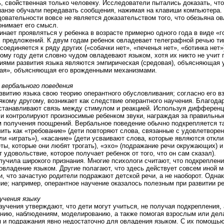
ь, свойственная только человеку. Исследователи пытались доказать, что
панзе обучали передавать сообщения, нажимая на клавиши компьютера.
овательности вовсе не является доказательством того, что обезьяна о
онимает его смысл.
нает проявляться у ребенка в возрасте примерно одного года в виде «
 предложений. К двум годам ребенок овладевает телеграфной речью тип
соединяется к ряду других («собачки нет», «печенья нет», «ботинка нет»
тому году дети словно чудом овладевают языком, хотя их никто не учит 
иями развития языка являются эмпирическая (средовая), объясняющая 
ная», объясняющая его врожденными механизмами.
 вербального поведения
звитию языка свою теорию оперантного обусловливания; согласно его в
якому другому, возникает как следствие оперантного научения. Благод
устанавливают связь между стимулом и реакцией. Используя дифферен
и контролируют произносимые ребенком звуки, награждая за правильные
 получения поощрений. Вербальное поведение обычно подкрепляется та
ить как «требование» (дети повторяют слова, связанные с удовлетворен
или «играть»), «касание» (дети усваивают слова, которые являются откл
ты, которые они любят трогать), «эхо» (подражание речи окружающих) 
удовольствие, которое получает ребенок от того, что он сам сказал).
лучила широкого признания. Многие психологи считают, что подкреплен
 овладение языком. Другие полагают, что здесь действует совсем иной 
, что зачастую родители подражают детской речи, а не наоборот. Одна
ие; например, оперантное научение оказалось полезным при развитии р
учения языку
аучения утверждают, что дети могут учиться, не получая подкрепления,
нию, наблюдениям, моделированию, а также помогая взрослым или делая
 и подражания явно недостаточно для овладения языком. С их помощь