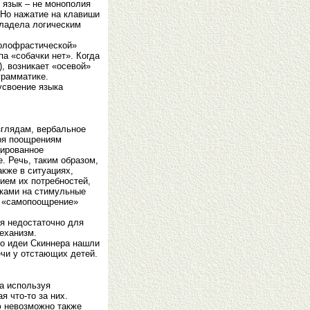
 язык – не монополия
 Но нажатие на клавиши
владела логическим
голофрастической»
а «собачки нет». Когда
), возникает «осевой»
грамматике.
усвоение языка
зглядам, вербальное
аря поощрениям
цированное
. Речь, таким образом,
кже в ситуациях,
ием их потребностей,
иками на стимульные
и «самопоощрение»
ия недостаточно для
механизм.
ко идеи Скиннера нашли
ечи у отстающих детей.
 а используя
 что-то за них.
ю невозможно также