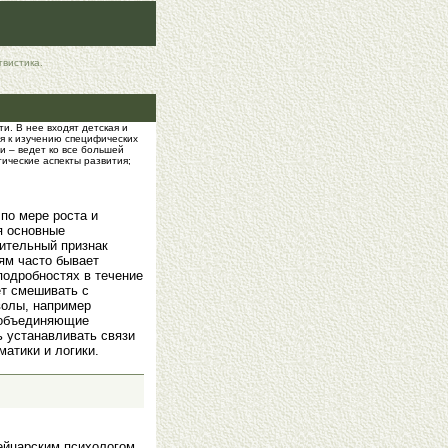
гвистика.
и. В нее входят детская и
ия к изучению специфических
и – ведет ко все большей
ические аспекты развития;
 по мере роста и
я основные
чительный признак
ям часто бывает
подробностях в течение
ет смешивать с
волы, например
 объединяющие
ь устанавливать связи
атики и логики.
ейцарским психологом