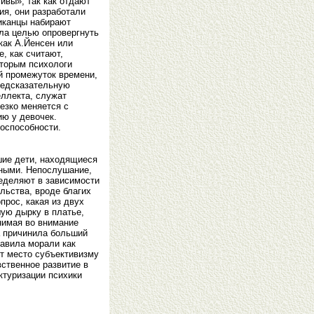
ивы», так как отдают
ия, они разработали
риканцы набирают
ла целью опровергнуть
как А.Йенсен или
, как считают,
оторым психологи
й промежуток времени,
редсказательную
еллекта, служат
езко меняется с
ию у девочек.
тоспособности.
шие дети, находящиеся
нными. Непослушание,
ределяют в зависимости
льства, вроде благих
рос, какая из двух
шую дырку в платье,
нимая во внимание
а причинила больший
равила морали как
т место субъективизму
вственное развитие в
ктуризации психики