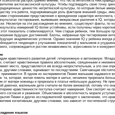
и психологов распространено мнение, что тесты интеллекта «несправедл
ителям англосаксонской культуры. Чтобы подтвердить свою точку зрен
традиционных ценностях негритянской культуры, по которым белые аме
ществу эта работа, подчеркивающая роль факторов внешней среды, име
ими сторонниками представления о врожденном характере интеллекта, 
результатах тестирования, выявивших межрасовые различия в IQ, которые
ки. Несмотря на эти расхождения во мнениях, существуют факты, по к
езультаты измерений IQ более устойчивы, если получены через коротки
 этот показатель стабилизируется. Чем старше ребенок, тем большую п
тношении будущих достижений. Баллы, набранные при тестировании инт
удущих академических успехов. Однако значение IQ у ребенка иногда р
аблюдается тенденция к улучшению показателей у мальчиков и ухудшен
вило, сопровождается ростом независимости, агрессивности и конкурен
ие
адии нравственного развития детей: гетерономную и автономную. Млад
ии, считают нравственные правила абсолютными, священными и неизме
имеет место, представляется им всегда непростительным, а зло они оп
а, другими словами, оценивают по последствиям. Смягчающие обстояте
е принимаются. В одном из экспериментов Пиаже малышам задавался воп
а: та, которая, желая помочь матери в шитье, нечаянно прорезала боль
ком от матери ножницы и прорезала в платье небольшую дырочку. Не при
ой девочки, маленькие дети считали ее более виноватой, потому что он
итерием нравственности поступка считают намерения. Они смотрят на п
ного согласия и уважения. Объективизм и абсолютность морали уступаю
крытия Пиаже и других исследователей приводят к заключению, что нра
витием когнитивным; другими словами, оно зависит от постепенной стру
владение языком