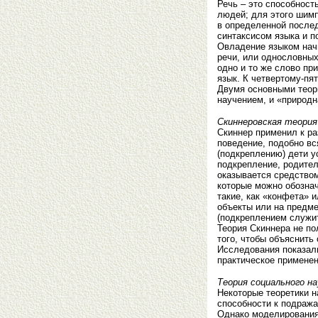
Речь – это способност
людей; для этого шим
в определенной послед
синтаксисом языка и п
Овладение языком начи
речи, или однословных
одно и то же слово при
язык. К четвертому-пя
Двумя основными теор
научением, и «природ
Скиннеровская теория
Скиннер применил к ра
поведение, подобно вс
(подкреплению) дети 
подкрепление, родител
оказывается средством
которые можно обознач
такие, как «конфета» 
объекты или на предме
(подкреплением служит 
Теория Скиннера не по
того, чтобы объяснить
Исследования показали
практическое применен
Теория социального на
Некоторые теоретики н
способности к подража
Однако моделирования