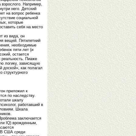
 взрослого. Например,
нутри него. Детский
ет на вопрос ребенка
тсутствие социальной
лых, которые
оставить себя на место
т из вида, он
ия вещей. Пятилетний
ления, необходимые
бенок пяти лет (и
сокий, остается
и реальность. Пиаже
ную логику, зависящую
й доской», как полагал
о структурного
тон приложил к
тся по наследству.
ботали шкалу
психолог, работавший в
словиям. Шкала
ников.
 Проблема заключается
или IQ) врожденным,
асаются
. В США среди