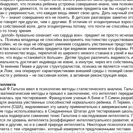
наружил, что психика ребенка устроена совершенно иначе, чем психика
и предмет движется, то он живой, а название предмета как бы «сидит» в
ан с уверенностью, что каждая вещь имеет свою цель. Дать научный отв
?» – значит совершенно его не понять. В детских разговорах заметно о
ее говорят при других, чем с другими. В отличие от эгоцентричных взрос
о собственной воле, дети эгоцентричны потому, что почти не способны п
-то точку зрения.
 долой» буквально означает «из сердца вон»: предмет не просто исчезае
ь. Психика младенца не способна воспринять постоянство существован
особен, но он еще не обладает умением создавать умственные представ
ства массы или объема предмета при видимом изменении его формы. Ре
то количество воды, перелитой из широкого низкого стакана в узкий и вы
ен, что воды «становится больше». Детям трудно различить видимость 
реальность достигает индивида не извне, а изнутри, через его собствен
 По мнению Пиаже и других структуралистов, психика не является «чисто
.Локк, она оперирует характеристиками внешней среды с позиций своег
ости у ребенка – не пассивная копия, а активная реконструкция мира.
теллекта
ный Ф.Гальтон ввел в психологию методы статистического анализа. Галь
математические методы и пришел к заключению, что интеллект передае
ачалась эра тестирования. Французские ученые А.Бине и Т.Симон разра
для анализа умственных способностей нормального ребенка. Л.Термен, 
итете (США), видоизменил эту шкалу применительно к американским у
ие годы использовалась в Соединенных Штатах для тестирования школь
чала подвергали сомнению тезис Гальтона о наследовании интеллекта.
ется ли уровень интеллекта (коэффициент интеллектуального развития, 
ем и другим, но и в самой природе интеллекта. Некоторые психологи оп
лекта с тем «предметом», который измеряется предложенными тестами