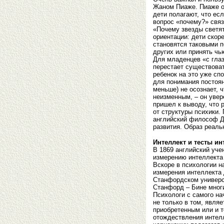
Жаном Пиаже. Пиаже об
дети полагают, что есл
вопрос «почему?» связ
«Почему звезды светят
ориентации: дети скор
становятся таковыми п
других или принять чью
Для младенцев «с глаз
перестает существоват
ребенок на это уже сп
для понимания постоян
меньше) не осознает, ч
неизменным, – он увер
пришел к выводу, что 
от структуры психики.
английский философ Дж
развития. Образ реальн
Интеллект и тесты ин
В 1869 английский уче
измерению интеллекта 
Вскоре в психологии н
измерения интеллекта 
Станфордском универс
Станфорд – Бине мног
Психологи с самого на
не только в том, явля
приобретенным или и т
отождествления интел