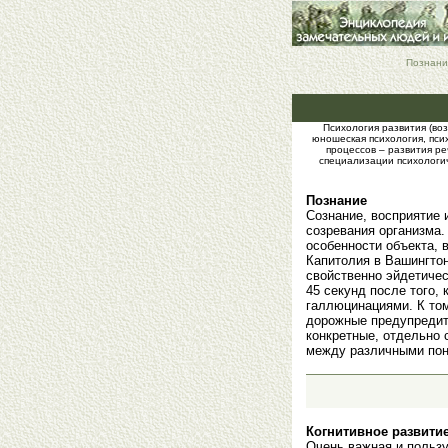
Познание
Психология развития (воз
юношеская психология, пси
процессов – развития ре
специализации психологич
Познание
Сознание, восприятие 
созревания организма.
особенности объекта, 
Капитолия в Вашингтон
свойственно эйдетичес
45 секунд после того,
галлюцинациями. К том
дорожные предупредит
конкретные, отдельно 
между различными поня
Когнитивное развити
Очень важная и польз