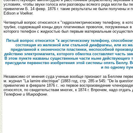
условиях, чтобы звуки голоса или разговоры всякого рода могли бы п
привилегии Б. 14 февр. 1876 г. такие результаты не были получены и 
Edison и Voelker.
Четвертый вопрос относился к "гидроэлектрическому телефону, в ко
трубке, содержащей концы двух платиновых проволок, погруженных в
которого телефон с жидкостью был первым материальным осуществле
Пятый вопрос относится "к акустическому телефону, способному,
состоящая из железной или стальной диафрагмы, или из же
приделанной к оконечности пластинки, неспособной произво
действию электромагнита, которого обмотка составляет часть зам
В этом пункте названы существенные части ныне действующего тел
присудили первенство изобретения этой системы опять Беллу. Во
и по одному пун
Независимо от мнения суда ученые вообще признают за Беллем первен
м. журнал "La lamire electrique" (1883 год, стр. 285 и 545: "De la questio
привилегию в феврале 1876 г.. но первое воспроизведение членоразд
относятся, по свидетельствам многих, к 1874 г. Впрочем, надо отдат
Телефоне и Микрофоне
.