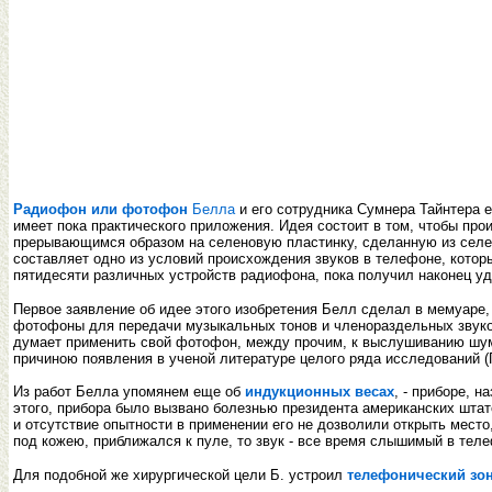
Радиофон или фотофон
Белла
и его сотрудника Сумнера Тайнтера е
имеет пока практического приложения. Идея состоит в том, чтобы про
прерывающимся образом на селеновую пластинку, сделанную из селени
составляет одно из условий происхождения звуков в телефоне, котор
пятидесяти различных устройств радиофона, пока получил наконец у
Первое заявление об идее этого изобретения Белл сделал в мемуаре,
фотофоны для передачи музыкальных тонов и членораздельных звуков 
думает применить свой фотофон, между прочим, к выслушиванию шум
причиною появления в ученой литературе целого ряда исследований (
Из работ Белла упомянем еще об
индукционных весах
, - приборе, 
этого, прибора было вызвано болезнью президента американских шта
и отсутствие опытности в применении его не дозволили открыть место
под кожею, приближался к пуле, то звук - все время слышимый в тел
Для подобной же хирургической цели Б. устроил
телефонический зо