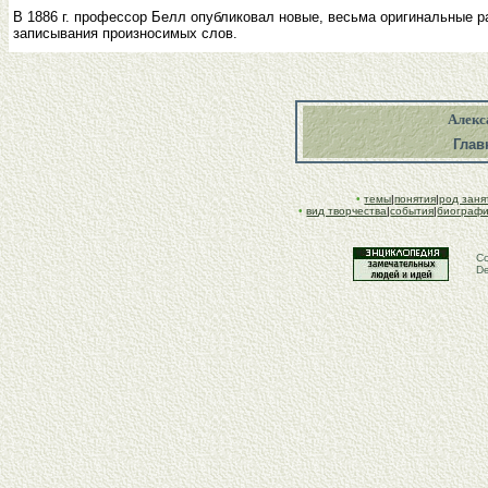
В 1886 г. профессор Белл опубликовал новые, весьма оригинальные 
записывания произносимых слов.
Алекс
Глав
•
темы
|
понятия
|
род заня
•
вид творчества
|
события
|
биограф
Co
De