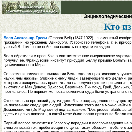
Энциклопедический 
Кто и
Белл Александр Греем
(Graham Bell) (1847-1922) - знаменитый изоб
гражданин, но уроженец Эдинбурга. Устройство телефона, т. е. прибо
ученый В. Томсон не побоялся назвать его чудом из чудес.
Белл обратился с просьбою в соответственное американское учреждени
получил ее. Французский институт присудил Беллу премию Вольты за 
цивилизованного Мира.
Со времени получения привилегии Белл сделал практические улучшени
науки, чем наживы; близкие к нему люди, заведующего его делами, раз
которыми оспаривалось право Белла на полученную им привилегию; м
выступили: Мак Доноуг, Эдиссон, Берлинер, Ричмонд, Грей, Дольбир, 
противников. Но первым же постановлением суда были устранены от с
Относительно претензий других дело было подразделено по существу 
на показаниях сведущих людей. Изложение этого дела можно найти в жур
Деманьевилля (De Magneville) под заглавием: "Des proces relatifs au 
здесь с целью показать, в какой мере было полно признание Белла и
Первый вопрос относится к "способу передачи и воспроизведения на 
электрический ток, пробегающий по цепи, таким образом, чтобы его за
соответствующих амплитудою и расстоянием (espacement) звуковым в