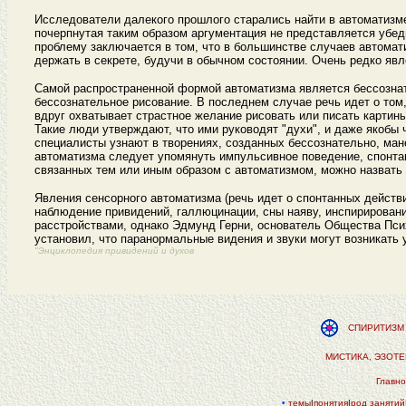
Исследователи далекого прошлого старались найти в автоматизме
почерпнутая таким образом аргументация не представляется убед
проблему заключается в том, что в большинстве случаев автома
держать в секрете, будучи в обычном состоянии. Очень редко яв
Самой распространенной формой автоматизма является бессознате
бессознательное рисование. В последнем случае речь идет о том
вдруг охватывает страстное желание рисовать или писать картины
Такие люди утверждают, что ими руководят "духи", и даже якобы 
специалисты узнают в творениях, созданных бессознательно, ман
автоматизма следует упомянуть импульсивное поведение, спонт
связанных тем или иным образом с автоматизмом, можно назвать
Явления сенсорного автоматизма (речь идет о спонтанных действ
наблюдение привидений, галлюцинации, сны наяву, инспирирован
расстройствами, однако Эдмунд Герни, основатель Общества Пси
установил, что паранормальные видения и звуки могут возникать у
"Энциклопедия привидений и духов
СПИРИТИЗМ 
МИСТИКА, ЭЗОТ
Главн
•
темы
|
понятия
|
род занятий