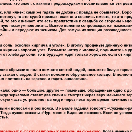
танием, кто знает, с какими предрассудками воспитываются эти деви
к, или нянек; сами же гадать не должны: правда не сбывается. Вор
потонут, то это худой признак; если они сошлись вместе, то это пр
й, то это означает, что есть препятствие к свадьбе со стороны нед
ечную незамужнюю жизнь. Всякое явление сопровождается намеками
тайны и передают их женихам. Для замужних женщин разошедшиеся
х.
и соль, осколок кирпича и уголек. В иголку проденьте длинную нитк
а кирпич напротив угля. Возьмите нитку с иголкой, поднимите на у
 от хлеба до соли, то в будущем ждет только хорошее, если от кирп
ние сбрызните пол в комнате святой водой, возьмите белую тарелк
у стакан с водой. В стакан положите обручальное кольцо. В полночь
но поставить на зеркало и гадать аналогично.
ркала: одно — большое, другое — поменьше, обращенные одно к д
ду зеркалами ставят две свечи и смотрят через верх меньшего зер
окую часть устремляют взгляд и через некоторое время начинают 
ными волосами и без пояса. В начале гадания говорят: «Суженый-р
Тогда нужно сказать: «Чур, меня!» Видение исчезнет. Если не успееш
стье.
страшных русских святочных гаданий на суженого.
Когда именно г