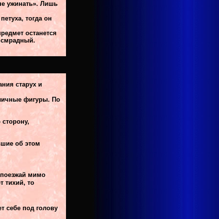
не ужинать». Лишь
петуха, тогда он
предмет останется
а смрадный.
ния старух и
зличные фигуры. По
 сторону,
вшие об этом
 поезжай мимо
т тихий, то
т себе под голову