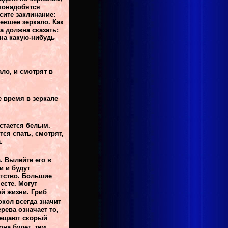
 понадобятся
сите заклинание:
евшее зеркало. Как
а должна сказать:
ана какую-нибудь
ало, и смотрят в
е время в зеркале
остается белым.
ся спать, смотрят,
.
. Вылейте его в
и и будут
атство. Большие
есте. Могут
ой жизни.
Гриб
окол всегда значит
рева означает то,
ещают скорый
на будет, тем