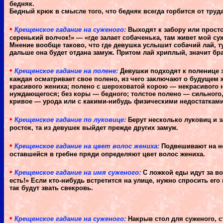
бедняк.
Бедный крюк в смысле того, что бедняк всегда горбится от труда
•
Крещенское гадание на суженого:
Выходят к забору или просто
серенький волчок!» — «где залает собаченька, там живет мой су
Мнение вообще таково, что где девушка услышит собачий лай, т
дальше она будет отдана замуж. Притом лай хриплый, значит бр
•
Крещенское гадание на полене:
Девушки подходят к поленице за
каждая осматривает свое полено, из чего заключают о будущем 
красивого жениха; полено с шероховатой корою — некрасивого н
нуждающегося; без коры — бедного; толстое полено — сильного,
кривое — урода или с какими-нибудь физическими недостатками
•
Крещенское гадание по луковице:
Берут несколько луковиц и з
росток, та из девушек выйдет прежде других замуж.
•
Крещенское гадание на цвет волос жениха:
Подвешивают на но
оставшейся в гребне пряди определяют цвет волос жениха.
•
Крещенское гадание на имя суженого:
С ложкой еды идут за во
есть!» Если кто-нибудь встретится на улице, нужно спросить его 
так будут звать свекровь.
•
Крещенское гадание на суженого:
Накрыв стол для суженого, ст