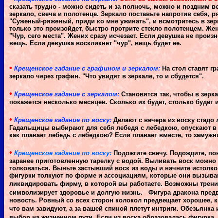
сказать трудно - можно сидеть и за полночь, можно и поздним 
зеркало, свеча и полотенце. Зеркало поставьте напротив себя, 
"Суженый-ряженый, приди ко мне ужинать", и всмотритесь в зер
только это произойдет, быстро протрите стекло полотенцем. Жен
"Чур, сего места". Жених сразу исчезает. Если девушка не прои
вещь. Если девушка воскликнет "чур", вещь будет ее.
•
Крещенское гадание с графином и зеркалом:
На стол ставят гр
зеркало через графин. "Что увидят в зеркале, то и сбудется".
•
Крещенское гадание с зеркалом:
Становятся так, чтобы в зерк
покажется несколько месяцев. Сколько их будет, столько будет 
•
Крещенское гадание по воску:
Делают с вечера из воску стадо
Гадальщицы выбирают для себя лебедя с лебедкою, опускают в 
как плавает лебедь с лебедкою? Если плавает вместе, то замужн
•
Крещенское гадание по воску:
Подожгите свечу. Подождите, по
заранее приготовленную тарелку с водой. Выливать воск можно 
толковаться. Выньте застывший воск из воды и начните истолк
фигурки толкуют по форме и ассоциациям, которые они вызываю
ликвидировать фирму, в которой вы работаете. Возможны трени
символизирует здоровье и долгую жизнь.
Фигура дракона пред
новость. Ровный со всех сторон колокол предвещает хорошее, кр
что вам завидуют, а за вашей спиной плетут интриги.
Обезьянка 
выбор на жизненном пути.
Если из воска образовалась фигурка,