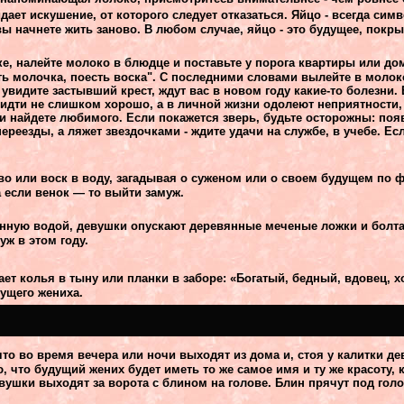
ает искушение, от которого следует отказаться.
Яйцо - всегда сим
ы начнете жить заново. В любом случае, яйцо - это будущее, покры
ке, налейте молоко в блюдце и поставьте у порога квартиры или до
ть молочка, поесть воска". С последними словами вылейте в моло
видите застывший крест, ждут вас в новом году какие-то болезни. 
 идти не слишком хорошо, а в личной жизни одолеют неприятности,
ли найдете любимого. Если покажется зверь, будьте осторожны: появ
переезды, а ляжет звездочками - ждите удачи на службе, в учебе. Ес
о или воск в воду, загадывая о суженом или о своем будущем по 
а если венок — то выйти замуж.
енную водой, девушки опускают деревянные меченые ложки и болта
уж в этом году.
ет колья в тыну или планки в заборе: «Богатый, бедный, вдовец, х
ущего жениха.
 что во время вечера или ночи выходят из дома и, стоя у калитки 
 что будущий жених будет иметь то же самое имя и ту же красоту, 
ушки выходят за ворота с блином на голове. Блин прячут под голо