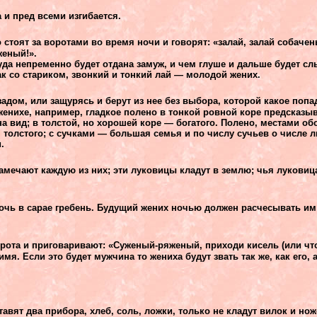
 и пред всеми изгибается.
 стоят за воротами во время ночи и говорят: «залай, залай собачен
женый!».
уда непременно будет отдана замуж, и чем глуше и дальше будет сл
ак со стариком, звонкий и тонкий лай — молодой жених.
дом, или защурясь и берут из нее без выбора, которой какое попа
женихе, например, гладкое полено в тонкой ровной коре предсказы
а вид; в толстой, но хорошей коре — богатого. Полено, местами о
 толстого; с сучками — большая семья и по числу сучьев о числе л
.
амечают каждую из них; эти луковицы кладут в землю; чья луковица
чь в сарае гребень. Будущий жених ночью должен расчесывать им
рота и приговаривают: «Суженый-ряженый, приходи кисель (или что
имя. Если это будет мужчина то жениха будут звать так же, как его, 
авят два прибора, хлеб, соль, ложки, только не кладут вилок и но