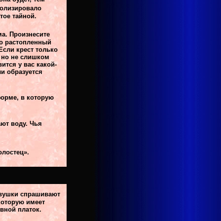
волизировало
тое тайной.
ма. Произнесите
ко растопленный
Если крест только
 но не слишком
ится у вас какой-
ли образуется
форме, в которую
ют воду. Чья
олостец».
девушки спрашивают
которую имеет
вной платок.