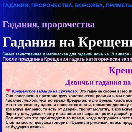
ГАДАНИЯ, ПРОРОЧЕСТВА, ВОРОЖБА, ПРИМЕТЫ
Гадания, пророчества
Гадания на Крещен
Самая таинственная и магическая для гаданий ночь на 19 января 
После праздника Крещения гадать категорически зап
Крещ
Девичьи гадания на с
Крещенское гадание на суженого:
Это гадание скорее всего 
Оно совершенно противно духу христианской религии и мы приво
Гадание приходится во время Крещения, в то время, когда вс
метет им комнату вдоль и поперек комнаты, прометая дорожку т
взмахнув направо, то есть от дверей, творит молитву, а взмахн
берет уголь, делает черту и становится направо против дверей,
Помните, что это происходит в то время, когда погружают крест 
Став на место, девушка говорит: «Суженый-ряженый, явись пред 
ее будущего жениха.