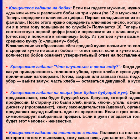
•
Крещенское гадание на бобах:
Если вы гадаете мужчине, нужно
«да» или «нет» и разложите бобы на три кучки (по 12 в мужском
Теперь определите ключевые цифры. Первая складывается из кол
фамилии. После этого нужно определить ключевое число, которо
ли я в этом году повышение по службе?» Получается 16. Теперь 
соответствует первой цифре (имя) и переложите их к «лишнему»
(отчество) и положите к «лишнему» бобу. Из третьей кучки возь
среднюю кучку (к «лишнему» бобу).
В заключение из образовавшейся средней кучки возьмите то коли
в средней кучке не хватит бобов — ответ «нет», если в кучке ост
количество бобов означает утвердительный ответ на поставлен
•
Крещенское гадание "Что случиться в этом году?":
Когда де
какую принадлежность головного убора, кусок хлеба и кусок дер
приличными наговорами. Потом, закрыв или завязав глаза, подхо
убор — выйти замуж, часть хлеба — оставаться девушкой, а кусо
•
Крещенское гадание на вещах (кем будет будущий муж):
Одно
предсказывают, кем будет будущий муж. Девушке, которой гада
профессии. В старину это были хлеб, книга, ключи, уголь, озна
дискетку (программист), книгу законодательства (адвокат), орга
предлагают наугад выбрать один из предметов. Если с трех поп
символизирует выбранный предмет. Если в руки попадается толь
будет этот человек - неизвестно.
•
Крещенское гадание на состояние жениха:
Положив на пол кол
которого потом и вынимают, кому какая вещь достанется. Если в