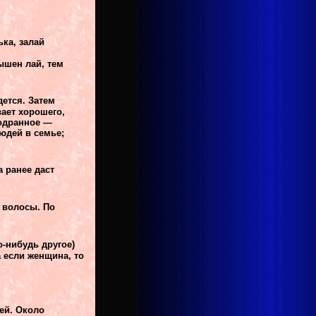
ька, залай
ышен лай, тем
дется. Затем
вает хорошего,
бодранное —
юдей в семье;
 ранее даст
 волосы. По
-нибудь другое)
а если женщина, то
жей. Около