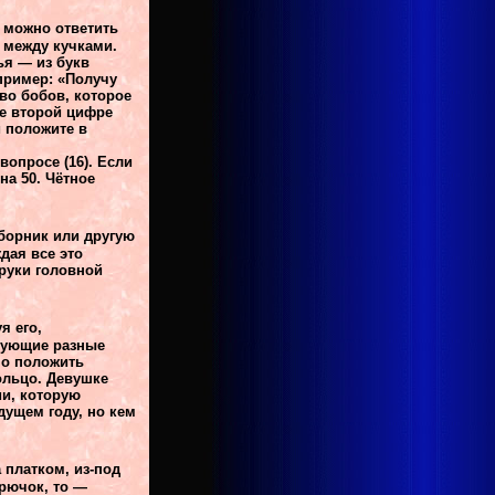
й можно ответить
е между кучками.
ья — из букв
пример: «Получу
во бобов, которое
ее второй цифре
и положите в
вопросе (16). Если
на 50. Чётное
зборник или другую
дая все это
 руки головной
я его,
ирующие разные
но положить
кольцо. Девушке
ии, которую
дущем году, но кем
 платком, из-под
крючок, то —