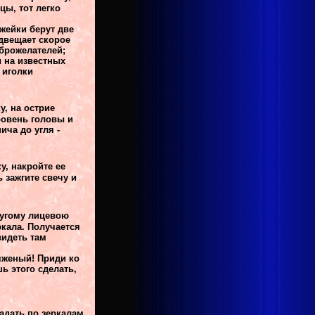
цы, тот легко
ожейки берут две
едвещает скорое
оброжелателей;
 на известных
 иголки
у, на острие
ровень головы и
ича до угля -
у, накройте ее
 зажгите свечу и
ругому лицевою
кала. Получается
видеть там
яженый! Приди ко
ь этого сделать,
адать по зеркалам,