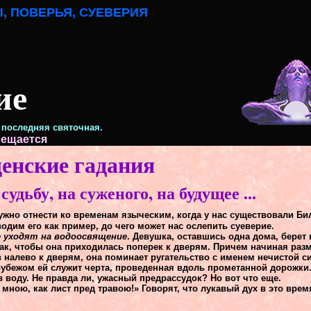
, ПОВЕРЬЯ, СУЕВЕРИЯ
ие
- последняя святочная.
рещается
енские гадания
удьбу, на суженого, на будущее ...
нужно отнести ко временам языческим, когда у нас существовали Би
дим его как пример, до чего может нас ослепить суеверие.
е уходят на водоосвящение
. Девушка, оставшись одна дома, берет 
ак, чтобы она приходилась поперек к дверям. Причем начиная разме
ув налево к дверям, она поминает ругательство с именем нечистой с
 рубежом ей служит черта, проведенная вдоль прометанной дорожки
в воду. Не правда ли, ужасный предрассудок? Но вот что еще.
мною, как лист пред травою!» Говорят, что лукавый дух в это врем