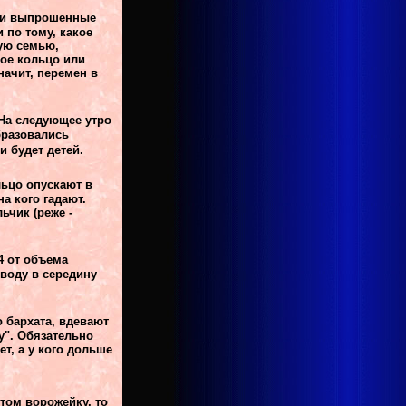
и и выпрошенные
 по тому, какое
ную семью,
вое кольцо или
начит, перемен в
 На следующее утро
бразовались
и будет детей.
ьцо опускают в
а кого гадают.
ьчик (реже -
4 от объема
 воду в середину
 бархата, вдевают
у". Обязательно
т, а у кого дольше
этом ворожейку, то