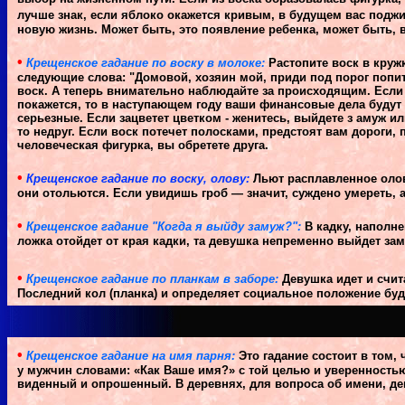
лучше знак, если яблоко окажется кривым, в будущем вас поджид
новую жизнь. Может быть, это появление ребенка, может быть, в
•
Крещенское гадание по воску в молоке:
Растопите воск в круж
следующие слова: "Домовой, хозяин мой, приди под порог попи
воск. А теперь внимательно наблюдайте за происходящим. Если у
покажется, то в наступающем году ваши финансовые дела будут
серьезные. Если зацветет цветком - женитесь, выйдете з амуж и
то недруг. Если воск потечет полосками, предстоят вам дороги, 
человеческая фигурка, вы обретете друга.
•
Крещенское гадание по воску, олову:
Льют расплавленное олов
они отольются. Если увидишь гроб — значит, суждено умереть, 
•
Крещенское гадание "Когда я выйду замуж?":
В кадку, наполн
ложка отойдет от края кадки, та девушка непременно выйдет зам
•
Крещенское гадание по планкам в заборе:
Девушка идет и счита
Последний кол (планка) и определяет социальное положение буд
•
Крещенское гадание на имя парня:
Это гадание состоит в том,
у мужчин словами: «Как Ваше имя?» с той целью и уверенностью,
виденный и опрошенный. В деревнях, для вопроса об имени, дев