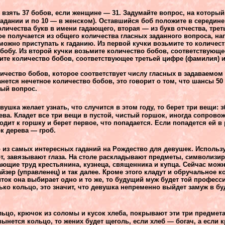
 взять 37 бобов, если женщине — 31. Задумайте вопрос, на которы
 гадании и по 10 — в женском). Оставшийся боб положите в середин
ичества букв в имени гадающего, вторая — из букв отчества, трет
е получается из общего количества гласных заданного вопроса, на
можно приступать к гаданию. Из первой кучки возьмите то количест
 бобу. Из второй кучки возьмите количество бобов, соответствующ
мите количество бобов, соответствующее третьей цифре (фамилия) 
чество бобов, которое соответствует числу гласных в задаваемом 
анется нечетное количество бобов, это говорит о том, что шансы 50 
ный вопрос.
вушка желает узнать, что случится в этом году, то берет три вещи: 
ева. Кладет все три вещи в пустой, чистый горшок, иногда сопровож
дит к горшку и берет первое, что попадается. Если попадется ей в
к дерева — гроб.
 из самых интересных гаданий на Рождество для девушек. Использу
ют, завязывают глаза. На столе раскладывают предметы, символиз
чающие труд крестьянина, кузнеца, священника и купца. Сейчас мож
найзер (управленец) и так далее. Кроме этого кладут и обручальное 
ыток она выбирает одно и то же, то будущий муж будет той професс
ко кольцо, это значит, что девушка непременно выйдет замуж в бу
ьцо, крючок из соломы и кусок хлеба, покрывают эти три предмета
ынется кольцо, то жених будет щеголь, если хлеб — богач, а если 