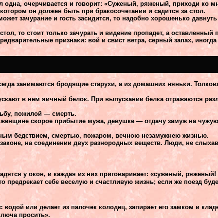
л одна, очерчивается и говорит: «Суженый, ряженый, приходи ко м
 котором он должен быть при бракосочетании и садится за стол.
оможет зачурание и гость засидится, то надобно хорошенько давнуть 
 стол, то стоит только зачурать и видение пропадет, а оставленный 
редварительные признаки: вой и свист ветра, серный запах, иногд
егда занимаются бродящие старухи, а из домашних няньки. Толкова
спускают в нем яичный белок. При выпускании белка отражаются ра
ьбу, пожилой — смерть.
 женщине скорое прибытие мужа, девушке — отдачу замуж на чужую
пасным бедствием, смертью, пожаром, вечною незамужнею жизнью.
законе, на соединении двух разнородных веществ. Люди, не слыха
дятся у окон, и каждая из них приговаривает: «суженый, ряженый!
то предрекает себе веселую и счастливую жизнь; если же поезд буде
 водой или делает из палочек колодец, запирает его замком и кладе
ключа просить».