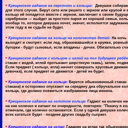
•
Крещенское гадание на перстнях и кольцах:
Девушки собирают
для этого случая. Берут сито или решето с зерном или крупой и 
кольцо ей попадется вместе с зерном, заключает о своем будущ
серебряное — выйдет за простого парня из хорошей семьи, коль
вообще то, которое девушка хочет, значит, исполнятся задуманны
этом году в ее судьбе не будет.
•
Крещенское гадание на кольце на количество детей:
На ночь 
выходят и смотрят: если лед, образовавшийся в кружке, ровный,
бугорки - будут сыновья, если впадины - дочки. Обязательно счи
•
Крещенское гадание с кольцом и иглой на пол будущего ребён
стакан с водой, иглой протыкают шерстяную ткань), затем, подве
Если предмет ( кольцо, игла) начнет совершать круговые движени
девочка), если предмет не движется - детей не будет.
•
Крещенское гадание на кольце:
Берется обыкновенный стакан с 
стакана) и осторожно опускают на середину дна обручальное ко
кольца, где должно появиться изображение лица жениха.
•
Крещенское гадание на золотом кольце:
Гадают на колечке не
на нее колечко и катают по очередности, повторяя: "Покачу я ко
отмечали, где колечко остановится. Если у одной девушке колеч
всех кататься будет - позднее других свадьбу сыграет.
•
Крещенское гадание на иглах:
Гадание на иглах так обыкновенн