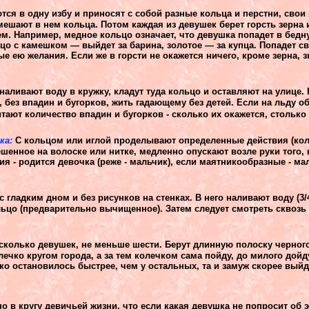
ся в одну избу и приносят с собой разные кольца и перстни, сво
мешают в нем кольца. Потом каждая из девушек берет горсть зерна и
ем. Например, медное кольцо означает, что девушка попадет в бед
цо с камешком — выйдет за барина, золотое — за купца. Попадет с
е ею желания. Если же в горсти не окажется ничего, кроме зерна, з
наливают воду в кружку, кладут туда кольцо и оставляют на улице.
 без впадин и бугорков, жить гадающему без детей. Если на льду о
тают количество впадин и бугорков - сколько их окажется, столько 
ка:
С кольцом или иглой проделывают определенные действия (кол
шенное на волоске или нитке, медленно опускают возле руки того, н
я - родится девочка (реже - мальчик), если маятникообразные - мал
гладким дном и без рисунков на стенках. В него наливают воду (3/
льцо (предварительно вычищенное). Затем следует смотреть сквозь
сколько девушек, не меньше шести. Берут длинную полоску черного
лечко кругом города, а за тем колечком сама пойду, до милого дойд
ко остановилось быстрее, чем у остальных, та и замуж скорее выйде
о в кругу девичьей жизни, что если какая девушка не попросит об 