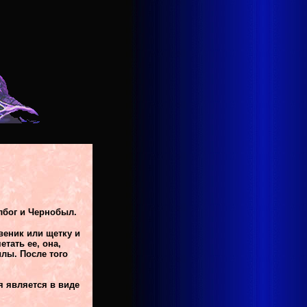
лбог и Чернобыл.
веник или щетку и
тать ее, она,
илы. После того
.
я является в виде