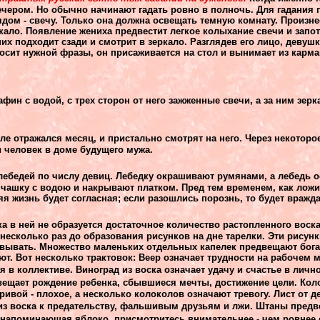
вечером. Но обычно начинают гадать ровно в полночь. Для гадания
рядом - свечу. Только она должна освещать темную комнату. Произне
кало. Появление жениха предвестит легкое колыхание свечи и запот
их подходит сзади и смотрит в зеркало. Разглядев его лицо, девушк
зносит нужной фразы, он присаживается на стол и вынимает из карм
афин с водой, с трех сторон от него зажженные свечи, а за ним зерк
але отражался месяц, и пристально смотрят на него. Через некоторо
и человек в доме будущего мужа.
 лебедей по числу девиц. Лебедку окрашивают румянами, а лебедь 
чашку с водою и накрывают платком. Пред тем временем, как ложит
яя жизнь будет согласная; если разошлись порознь, то будет вражда
ка в ней не образуется достаточное количество растопленного воска
несколько раз до образования рисунков на дне тарелки. Эти рисунк
овывать. Множество маленьких отдельных капелек предвещают бог
т. Вот несколько трактовок:
Веер означает трудности на рабочем м
я в коллективе.
Виноград из воска означает удачу и счастье в личн
вещает рождение ребенка, сбывшиеся мечты, достижение цели.
Кол
ивой - плохое, а несколько колоколов означают тревогу. Лист от де
из воска к предательству, фальшивым друзьям и лжи.
Штаны предв
 напоминающая яблоко, присмотритесь внимательнее - чем ровнее о