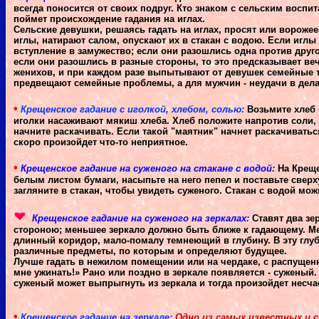
всегда поносится от своих подруг. Кто знаком с сельским воспи
поймет происхождение гадания на иглах.
Сельские девушки, решаясь гадать на иглах, просят или ворожее
иглы, натирают салом, опускают их в стакан с водою. Если иглы 
вступление в замужество; если они разошлись одна против друго
если они разошлись в разные стороны, то это предсказывает в
женихов, и при каждом разе выпытывают от девушек семейные 
предвещают семейные проблемы, а для мужчин - неудачи в дела
•
Крещенское гадание с иголкой, хлебом, солью:
Возьмите хлеб 
иголки насаживают мякиш хлеба. Хлеб положите напротив соли, 
начните раскачивать. Если такой "маятник" начнет раскачиваться
скоро произойдет что-то неприятное.
•
Крещенское гадание на суженого на стакане с водой:
На Креще
белым листом бумаги, насыпьте на него пепел и поставьте сверх
загляните в стакан, чтобы увидеть суженого. Стакан с водой мож
Крещенское гадание на суженого на зеркалах:
Ставят два зе
стороною; меньшее зеркало должно быть ближе к гадающему. Меж
длинный коридор, мало-помалу темнеющий в глубину. В эту глуб
различные предметы, по которым и определяют будущее.
Лучше гадать в нежилом помещении или на чердаке, с распущен
мне ужинать!» Рано или поздно в зеркале появляется - суженый. 
суженый может выпрыгнуть из зеркала и тогда произойдет несча
•
Крещенское гадание на зеркале:
Одно из самых известных и 