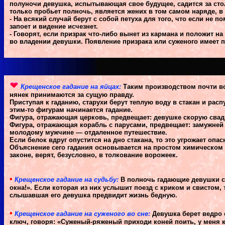
полуночи девушка, испытывающая свое будущее, садится за сто
только пробьет полночь, является жених в том самом наряде, в
- На всякий случай берут с собой петуха для того, что если не п
запоет и видение исчезнет.
- Говорят, если призрак что-либо вынет из кармана и положит на
во владении девушки. Появление призрака или суженого имеет п
Крещенское гадание на яйцах:
Таким производством почти вс
нянек принимаются за сущую правду.
Приступая к гаданию, старухи берут теплую воду в стакан и ра
этим-то фигурам начинается гадание.
Фигура, отражающая церковь, предвещает: девушке скорую свад
Фигура, отражающая корабль с парусами, предвещает: замужней
молодому мужчине — отдаленное путешествие.
Если белок вдруг опустится на дно стакана, то это угрожает о
Объяснение сего гадания основывается на простом химическом 
законе, верят, безусловно, в толкование ворожеек.
•
Крещенское гадание на судьбу:
В полночь гадающие девушки са
окна!». Если которая из них услышит поезд с криком и свистом, 
слышавшая его девушка предвидит жизнь бедную.
•
Крещенское гадание на суженого во сне:
Девушка берет ведро с
ключ, говоря: «Суженый-ряженый приходи коней поить, у меня 