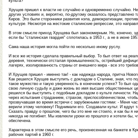
культа?
Хрущев пришел к власти не случайно и одновременно случайно. Не 
других условиях и, вероятно, по-другому оказалось представлено 
Киров. Это были сторонники развития нэпа, демократизации, проти
культуре. Несмотря на жестокие сталинские репрессии, это направл
В этом смысле приход Хрущева был закономерным. Но, конечно, зд
если бы "сталинская гвардия" сплотилась в 1953 г., а не в июне 19
Сама наша история могла пойти по несколько иному руслу.
И все же история сделала правильный выбор. То был ответ на реа
деревня, технически отсталая промышленность, острейший дефици
лагерях, изолированность страны от внешнего мира - все это требо
И Хрущев пришел - именно так! - как надежда народа, притча Ново
Как решился Хрущев выступить с докладом о Сталине, зная, что п
такое мужество и такую уверенность в конечном успехе? То был оди
свою личную судьбу и даже жизнь во имя высших общественных цел
решился бы выступить с подобным докладом о культе личности. На
через испытания страданием, страхом, приспособленчеством, чтобы
прозвучавшая во время встречи с зарубежными гостями: - Меня час
верили этому человеку! Поднимали его. Создавали культ. И вдруг т
Сказать правду о прошлом, чего бы это мне ни стоило, и как бы я н
никогда не погибнет. Мы извлекли уроки из прошлого и хотели бы, 
обеспечена.
Характерна в этом смысле его речь, произнесенная на банкете в К
рабочих партий в 1960 г.