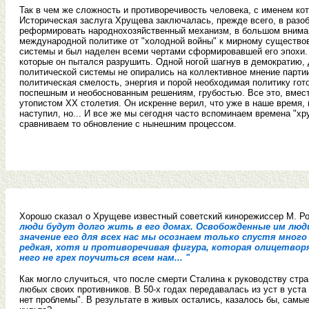
Так в чем же сложность и противоречивость человека, с именем к
Историческая заслуга Хрущева заключалась, прежде всего, в разоб
реформировать народнохозяйственный механизм, в большом вниман
международной политике от "холодной войны" к мирному существов
системы и был наделен всеми чертами сформировавшей его эпохи. 
которые он пытался разрушить. Одной ногой шагнув в демократию, д
политической системы не опирались на коллективное мнение парти
политическая смелость, энергия и порой необходимая политику гот
поспешным и необоснованным решениям, грубостью. Все это, вмест
утопистом ХХ столетия. Он искренне верил, что уже в наше время,
наступил, но... И все же мы сегодня часто вспоминаем времена "х
сравниваем то обновление с нынешним процессом.
Хорошо сказал о Хрущеве известный советский кинорежиссер М. Р
люди будут долго жить в его домах. Освобожденные им люди.
значение его для всех нас мы осознаем только спустя много
редкая, хотя и противоречивая фигура, которая олицетворя
него не грех поучиться всем нам... "
Как могло случиться, что после смерти Сталина к руководству ст
любых своих противников. В 50-х годах передавалась из уст в уста 
нет проблемы". В результате в живых остались, казалось бы, сам