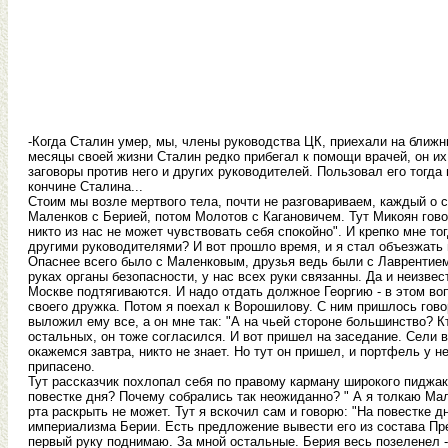
-Когда Сталин умер, мы, члены руководства ЦК, приехали на ближн
месяцы своей жизни Сталин редко прибегал к помощи врачей, он их б
заговоры против него и других руководителей. Пользовал его тогд
кончине Сталина...
Стоим мы возле мертвого тела, почти не разговариваем, каждый о
Маленков с Берией, потом Молотов с Кагановичем. Тут Микоян говор
никто из нас не может чувствовать себя спокойно". И крепко мне то
другими руководителями? И вот прошло время, и я стал объезжать
Опаснее всего было с Маленковым, друзья ведь были с Лаврентием. Н
руках органы безопасности, у нас всех руки связанны. Да и неизвес
Москве подтягиваются. И надо отдать должное Георгию - в этом в
своего дружка. Потом я поехал к Ворошилову. С ним пришлось говор
выложил ему все, а он мне так: "А на чьей стороне большинство? Кт
остальных, он тоже согласился. И вот пришел на заседание. Сели вс
окажемся завтра, никто не знает. Но тут он пришел, и портфель у не
припасено.
Тут рассказчик похлопал себя по правому карману широкого пиджака
повестке дня? Почему собрались так неожиданно? " А я толкаю Мал
рта раскрыть не может. Тут я вскочил сам и говорю: "На повестке 
империализма Берии. Есть предложение вывести его из состава Пре
первый руку поднимаю. За мной остальные. Берия весь позеленел - 