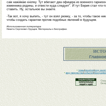
сам нажимаю кнопку. Тут вбегают два офицера из военного гарнизон
изменника родины, и отвести куда следует". И тут Берия стал что-то
ставить. Ну, остальное вы знаете.
-Так вот, я хочу выпить, - тут он взял рюмку, - за то, чтобы такое
чтобы создать гарантии против подобных явлений в будущем.
Использованная литература
Никита Сергеевич Хрущев. Материалы к биографии.
ИСТОР
Главно
•
темы
|
понятия
|
род заня
•
вид творчества
|
события
|
биографи
Copy
Desi