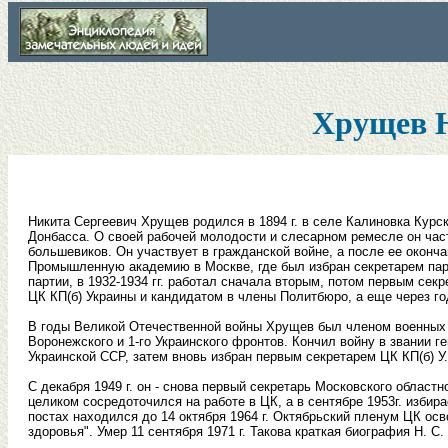
Хрущев 
Никита Сергеевич Хрущев родился в 1894 г. в селе Калиновка Курск
Донбасса. О своей рабочей молодости и слесарном ремесле он част
большевиков. Он участвует в гражданской войне, а после ее окончан
Промышленную академию в Москве, где был избран секретарем партк
партии, в 1932-1934 гг. работал сначала вторым, потом первым сек
ЦК КП(б) Украины и кандидатом в члены Политбюро, а еще через г
В годы Великой Отечественной войны Хрущев был членом военных 
Воронежского и 1-го Украинского фронтов. Кончил войну в звании г
Украинской ССР, затем вновь избран первым секретарем ЦК КП(б) У.
С декабря 1949 г. он - снова первый секретарь Московского областн
целиком сосредоточился на работе в ЦК, а в сентябре 1953г. изби
постах находился до 14 октября 1964 г. Октябрьский пленум ЦК о
здоровья". Умер 11 сентября 1971 г. Такова краткая биография Н. С