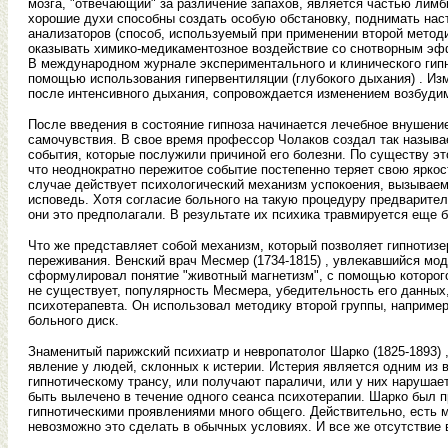
мозга, "отвечающий" за различение запахов, является частью лимб
хорошие духи способны создать особую обстановку, поднимать наст
анализаторов (способ, используемый при применении второй методик
оказывать химико-медикаментозное воздействие со снотворным эф
В международном журнале экспериментального и клинического гипн
помощью использования гипервентиляции (глубокого дыхания) . Изм
после интенсивного дыхания, сопровождается изменением возбудимо
После введения в состояние гипноза начинается лечебное внушен
самочувствия. В свое время профессор Чолаков создал так называ
события, которые послужили причиной его болезни. По существу эт
что неоднократно пережитое событие постепенно теряет свою яркост
случае действует психологический механизм успокоения, вызывае
исповедь. Хотя согласие больного на такую процедуру предварител
они это предполагали. В результате их психика травмируется еще 
Что же представляет собой механизм, который позволяет гипнотизе
переживания. Венский врач Месмер (1734-1815) , увлекавшийся мо
сформулировал понятие "животный магнетизм", с помощью которого
не существует, популярность Месмера, убедительность его данных,
психотерапевта. Он использовал методику второй группы, наприме
больного диск.
Знаменитый парижский психиатр и невропатолог Шарко (1825-1893) 
явление у людей, склонных к истерии. Истерия является одним из 
гипнотическому трансу, или получают параличи, или у них нарушае
быть вылечено в течение одного сеанса психотерапии. Шарко был п
гипнотическими проявлениями много общего. Действительно, есть м
невозможно это сделать в обычных условиях. И все же отсутствие 