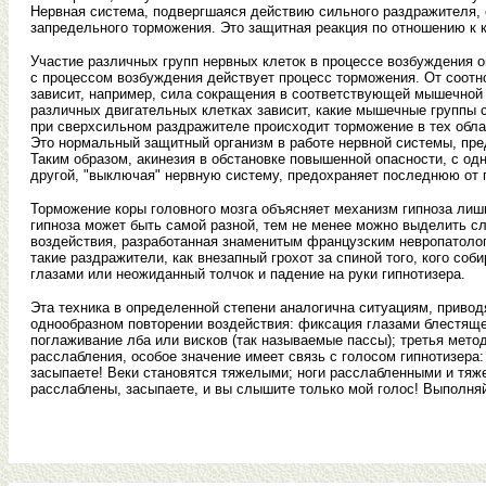
Нервная система, подвергшаяся действию сильного раздражителя, с
запредельного торможения. Это защитная реакция по отношению к 
Участие различных групп нервных клеток в процессе возбуждения 
с процессом возбуждения действует процесс торможения. От соот
зависит, например, сила сокращения в соответствующей мышечной 
различных двигательных клетках зависит, какие мышечные группы 
при сверхсильном раздражителе происходит торможение в тех обла
Это нормальный защитный организм в работе нервной системы, пре
Таким образом, акинезия в обстановке повышенной опасности, с одн
другой, "выключая" нервную систему, предохраняет последнюю от 
Торможение коры головного мозга объясняет механизм гипноза лишь
гипноза может быть самой разной, тем не менее можно выделить с
воздействия, разработанная знаменитым французским невропатолог
такие раздражители, как внезапный грохот за спиной того, кого со
глазами или неожиданный толчок и падение на руки гипнотизера.
Эта техника в определенной степени аналогична ситуациям, привод
однообразном повторении воздействия: фиксация глазами блестяще
поглаживание лба или висков (так называемые пассы); третья мет
расслабления, особое значение имеет связь с голосом гипнотизера:
засыпаете! Веки становятся тяжелыми; ноги расслабленными и тяж
расслаблены, засыпаете, и вы слышите только мой голос! Выполняйте