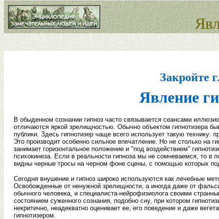
Явл
Закройте г
Явление ги
В обыденном сознании гипноз часто связывается сеансами иллюзио
отличаются яркой зрелищностью. Обычно объектом гипнотизера быв
публики. Здесь гипнотизер чаще всего использует такую технику: 
Это производит особенно сильное впечатление. Но не столько на ги
занимает горизонтальное положение и "под воздействием" гипнотиз
психокинеза. Если в реальности гипноза мы не сомневаемся, то в
видны черные тросы на черном фоне сцены, с помощью которых по
Сегодня внушение и гипноз широко используются как лечебные метод
Освобожденные от ненужной зрелищности, а иногда даже от фальси
обычного человека, и специалиста-нейрофизиолога своими странны
состоянием суженного сознания, подобно сну, при котором гипнот
некритично, неадекватно оценивает ее; его поведение и даже вег
гипнотизером.