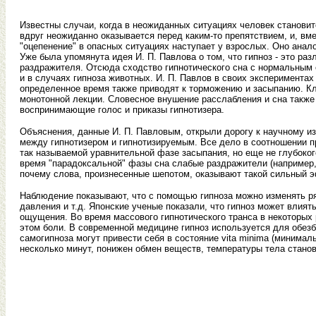
Известны случаи, когда в неожиданных ситуациях человек становит
вдруг неожиданно оказывается перед каким-то препятствием, и, вмес
"оцепенение" в опасных ситуациях наступает у взрослых. Оно ана
Уже была упомянута идея И. П. Павлова о том, что гипноз - это ра
раздражителя. Отсюда сходство гипнотического сна с нормальным 
и в случаях гипноза животных. И. П. Павлов в своих эксперимент
определенное время также приводят к торможению и засыпанию. К
монотонной лекции. Словесное внушение расслабления и сна также
воспринимающие голос и приказы гипнотизера.
Объяснения, данные И. П. Павловым, открыли дорогу к научному изу
между гипнотизером и гипнотизируемым. Все дело в соотношении пр
так называемой уравнительной фазе засыпания, но еще не глубоко
время "парадоксальной" фазы сна слабые раздражители (например, 
почему слова, произнесенные шепотом, оказывают такой сильный э
Наблюдение показывают, что с помощью гипноза можно изменять ряд
давления и т.д. Японские ученые показали, что гипноз может влия
ощущения. Во время массового гипнотического транса в некоторых
этом боли. В современной медицине гипноз используется для обез
самогипноза могут привести себя в состояние vita minima (минимал
несколько минут, понижен обмен веществ, температуры тела стано