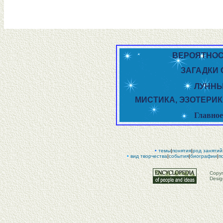
ВЕРОЯТНОС
ЗАГАДКИ 
ЛУНН
МИСТИКА, ЭЗОТЕРИ
Главно
•
темы
|
понятия
|
род занятий
•
вид творчества
|
события
|
биографии
|
п
Copyr
Desig