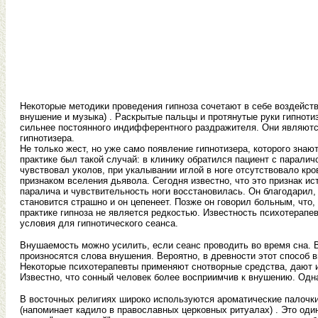
Некоторые методики проведения гипноза сочетают в себе воздейств
внушение и музыка) . Раскрытые пальцы и протянутые руки гипноти
сильнее постоянного индифферентного раздражителя. Они являются
гипнотизера.
Не только жест, но уже само появление гипнотизера, которого знаю
практике был такой случай: в клинику обратился пациент с паралич
чувствовал уколов, при укалывании иглой в ноге отсутствовало кр
признаком вселения дьявола. Сегодня известно, что это признак ис
паралича и чувствительность ноги восстановилась. Он благодарил, 
становится страшно и он цепенеет. Позже он говорил больным, что
практике гипноза не является редкостью. Известность психотерапе
условия для гипнотического сеанса.
Внушаемость можно усилить, если сеанс проводить во время сна. В
произносятся слова внушения. Вероятно, в древности этот способ 
Некоторые психотерапевты применяют снотворные средства, дают и
Известно, что сонный человек более восприимчив к внушению. Одна
В восточных религиях широко используются ароматические палочки
(напоминает кадило в православных церковных ритуалах) . Это один