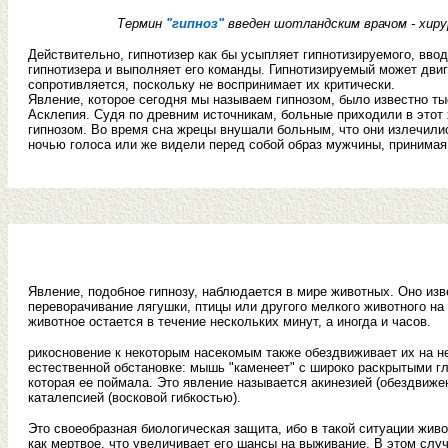
Термин
"гипноз"
введен шотландским врачом - хиру
Действительно, гипнотизер как бы усыпляет гипнотизируемого, ввод
гипнотизера и выполняет его команды. Гипнотизируемый может дви
сопротивляется, поскольку не воспринимает их критически.
Явление, которое сегодня мы называем гипнозом, было известно ты
Асклепия. Судя по древним источникам, больные приходили в этот 
гипнозом. Во время сна жрецы внушали больным, что они излечили
ночью голоса или же видели перед собой образ мужчины, принимая 
Явление, подобное гипнозу, наблюдается в мире животных. Оно изв
переворачивание лягушки, птицы или другого мелкого животного на
животное остается в течение нескольких минут, а иногда и часов.
рикосновение к некоторым насекомым также обездвиживает их на н
естественной обстановке: мышь "каменеет" с широко раскрытыми гл
которая ее поймала. Это явление называется акинезией (обездвиже
каталепсией (восковой гибкостью).
Это своеобразная биологическая защита, ибо в такой ситуации жив
как мертвое, что увеличивает его шансы на выживание. В этом слу