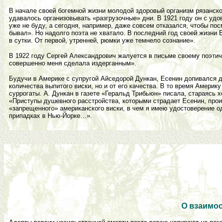
В начале своей богемной жизни молодой здоровый организм рязанск
удавалось организовывать «разгрузочные» дни. В 1921 году он с уд
уже не буду, а сегодня, например, даже совсем отказался, чтобы посм
бывал». Но надолго поэта не хватало. В последний год своей жизни
в сутки. От первой, утренней, рюмки уже темнело сознание».
В 1922 году Сергей Александрович жалуется в письме своему поэтич
совершенно меня сделала издерганным».
Будучи в Америке с супругой Айседорой Дункан, Есенин допивался до
количества выпитого виски, но и от его качества. В то время Америк
суррогаты. А. Дункан в газете «Геральд Трибьюн» писала, стараясь 
«Приступы душевного расстройства, которыми страдает Есенин, прои
«запрещенного» американского виски, в чем я имею удостоверение о
припадках в Нью-Йорке…».
О взаимо