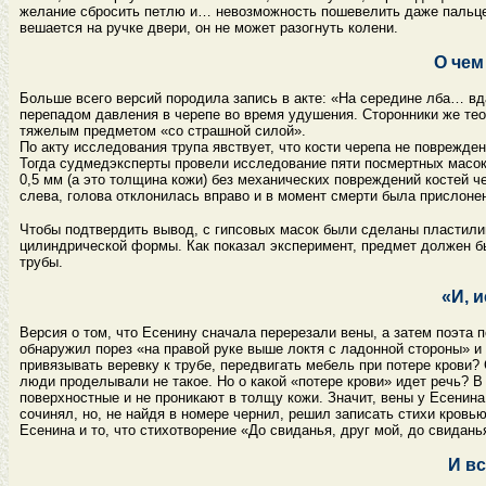
желание сбросить петлю и… невозможность пошевелить даже пальце
вешается на ручке двери, он не может разогнуть колени.
О чем
Больше всего версий породила запись в акте: «На середине лба… вд
перепадом давления в черепе во время удушения. Сторонники же тео
тяжелым предметом «со страшной силой».
По акту исследования трупа явствует, что кости черепа не поврежде
Тогда судмедэксперты провели исследование пяти посмертных масок 
0,5 мм (а это толщина кожи) без механических повреждений костей че
слева, голова отклонилась вправо и в момент смерти была прислонен
Чтобы подтвердить вывод, с гипсовых масок были сделаны пластили
цилиндрической формы. Как показал эксперимент, предмет должен бы
трубы.
«И, и
Версия о том, что Есенину сначала перерезали вены, а затем поэта п
обнаружил порез «на правой руке выше локтя с ладонной стороны» и 
привязывать веревку к трубе, передвигать мебель при потере крови?
люди проделывали не такое. Но о какой «потере крови» идет речь? В 
поверхностные и не проникают в толщу кожи. Значит, вены у Есенина 
сочинял, но, не найдя в номере чернил, решил записать стихи кровь
Есенина и то, что стихотворение «До свиданья, друг мой, до свидан
И вс