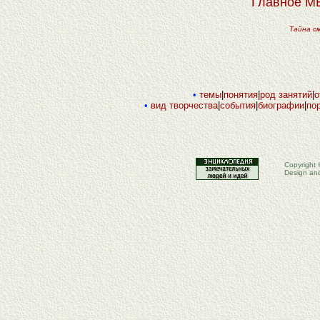
Главное 
Тайна с
•
темы
|
понятия
|
род занятий
|
о
•
вид творчества
|
события
|
биографии
|
по
Copyright 
Design an