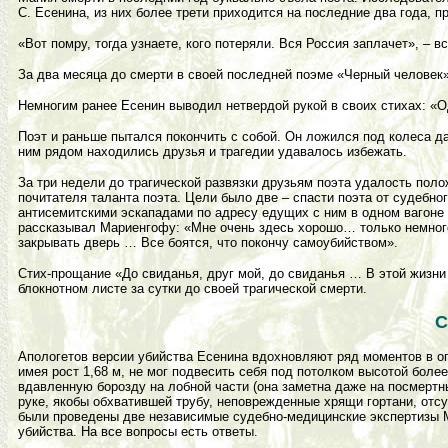
С. Есенина, из них более трети приходится на последние два года, п
«Вот помру, тогда узнаете, кого потеряли. Вся Россия заплачет», – 
За два месяца до смерти в своей последней поэме «Черный человек» 
Немногим ранее Есенин выводил нетвердой рукой в своих стихах: «О
Поэт и раньше пытался покончить с собой. Он ложился под колеса да
ним рядом находились друзья и трагедии удавалось избежать.
За три недели до трагической развязки друзьям поэта удалость поло
почитателя таланта поэта. Цели было две – спасти поэта от судебно
антисемитскими эскападами по адресу едущих с ним в одном вагоне
рассказывал Мариенгофу: «Мне очень здесь хорошо… только немного
закрывать дверь … Все боятся, что покончу самоубийством».
Стих-прощание «До свиданья, друг мой, до свиданья … В этой жизни 
блокнотном листе за сутки до своей трагической смерти.
С
Апологетов версии убийства Есенина вдохновляют ряд моментов в оп
имея рост 1,68 м, не мог подвесить себя под потолком высотой боле
вдавленную борозду на лобной части (она заметна даже на посмертны
руке, якобы обхватившей трубу, неповрежденные хрящи гортани, отсу
были проведены две независимые судебно-медицинские экспертизы 
убийства. На все вопросы есть ответы.