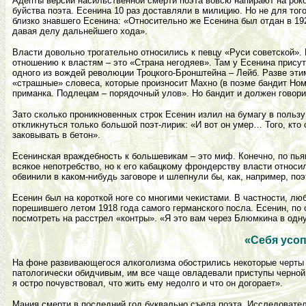
Адепты версии насильственной смерти поэта вовсю напирают на рок
буйства поэта. Есенина 10 раз доставляли в милицию. Но не для того
близко знавшего Есенина: «Относительно же Есенина был отдан в 192
давая делу дальнейшего хода».
Власти довольно трогательно относились к певцу «Руси советской». 
отношению к властям – это «Страна негодяев». Там у Есенина присут
одного из вождей революции Троцкого-Бронштейна – Лейб. Разве эт
«страшные» словеса, которые произносит Махно (в поэме бандит Ном
приманка. Подлецам – порядочный улов». Но бандит и должен говорит
Зато сколько проникновенных строк Есенин излил на бумагу в пользу
откликнуться только большой поэт-лирик: «И вот он умер… Того, кто
заковывать в бетон».
Есенинская враждебность к большевикам – это миф. Конечно, по пь
всякое непотребство, но к его кабацкому фрондерству власти относи
обвинили в каком-нибудь заговоре и шлепнули бы, как, например, по
Есенин был на короткой ноге со многими чекистами. В частности, лю
порешившего летом 1918 года самого германского посла. Есенин, по
посмотреть на расстрел «контры». «Я это вам через Блюмкина в одн
«Себя усоп
На фоне развивающегося алкоголизма обострились некоторые черты х
патологически обидчивым, им все чаще овладевали приступы черной 
я остро почувствовал, что жить ему недолго и что он догорает».
Мания смерти в последний год буквально съела поэта. Исследовател