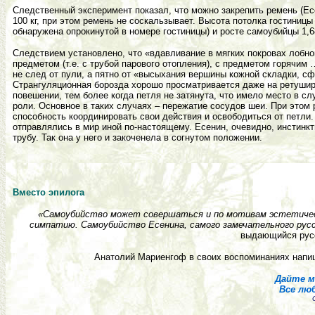
Следственный эксперимент показал, что можно закрепить ремень (Ес
100 кг, при этом ремень не соскальзывает. Высота потолка гостиницы 
обнаружена опрокинутой в номере гостиницы) и росте самоубийцы 1,6
Следствием установлено, что «вдавливание в мягких покровах лобно
предметом (т.е. с трубой парового отопления), с предметом горячим
не след от пули, а пятно от «высыхания вершины кожной складки, 
Странгуляционная борозда хорошо просматривается даже на ретушир
повешении, тем более когда петля не затянута, что имело место в с
роли. Основное в таких случаях – пережатие сосудов шеи. При этом 
способность координировать свои действия и освободиться от петли
отправлялись в мир иной по-настоящему. Есенин, очевидно, инстинкт
трубу. Так она у него и закоченела в согнутом положении.
Вместо эпилога
«Самоубийство может совершаться и по мотивам эстетическ
симпатию. Самоубийство Есенина, самого замечательного русск
выдающийся рус
Анатолий Мариенгоф в своих воспоминаниях напи
Дайте м
Все лю