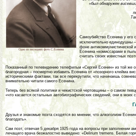
«был обнаружен висевш
п
Та
Самоубийство Есенина у его с
исключительно единодушны –
фоне антикоммунистической и
Одно из последних фото С.Есенина
Есенина «комиссарами в пыльн
считать своих известных поэт
Показанный по телевидению телефильм «Сергей Есенин» из той же о
благородная – посмертно избавить Есенина от «позорного клейма ви
историческими фактами, так все перекрутили, что начинаешь сомнев
внимательно читали самого Есенина.
Теперь без всякой политики и чекистской чертовщины – о самом певц
«что касается остальных автобиографических сведений, они в моих с
Г
Друзья и знакомые поэта сходятся во мнении, что алкоголизм Есенин
благодать».
Сам поэт, отвечая 5 декабря 1925 года на вопросы при заполнении ам
лечащего врача безжалостно выведено: «Delirium tremens. Белая горяч