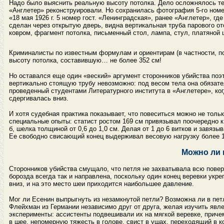
Надо было выяснить реальную высоту потолка. Дело осложнялось тем,
«Англетер» реконструировали. Но сохранилась фотография 5-го номе
«18 мая 1926 г. 5 номер гост. «Ленинградская», ранее «Англетер», гд
сделан через открытую дверь, видна вертикальная труба парового от
ковром, фрагмент потолка, письменный стол, лампа, стул, платяной
Криминалисты по известным формулам и ориентирам (в частности, по
высоту потолка, составившую… не более 352 см!
Но оставался еще один «веский» аргумент сторонников убийства поэт
вертикально стоящую трубу невозможно: под весом тела она обязате
проведенный студентами Литературного института в «Англетере», ког
сдергивалась вниз.
И хотя судебная практика показывает, что повеситься можно не тольк
специальные опыты: статист ростом 169 см привязывал поочередно к
б, шелка толщиной от 0,6 до 1,0 см. Делая от 1 до 6 витков и завяз
Ее свободно свисающий конец выдерживал весовую нагрузку более 10
Можно ли 
Сторонников убийства смущало, что петля не захватывала всю повер
борозда всегда так и направлена, поскольку один конец веревки укре
вниз, и на это место шеи приходится наибольшее давление.
Мог ли Есенин выпрыгнуть из незамкнутой петли? Возможна ли в п
Флейхман из Германии независимо друг от друга, желая изучить явле
эксперименты: ассистенты подвешивали их на мягкой веревке, приче
в шее, непомерную тяжесть в голове, свист в ушах, переходящий в к