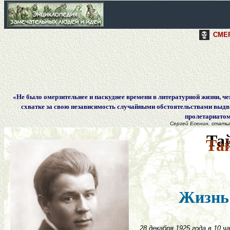
СМЕР
«Не было омерзительнее и паскуднее времени в литературной жизни, ч
схватке за свою независимость случайными обстоятельствами выдв
пролетариатом,
Сергей Есенин, статьа
Та
Та
Жизнь 
28 декабря 1925 года в 10