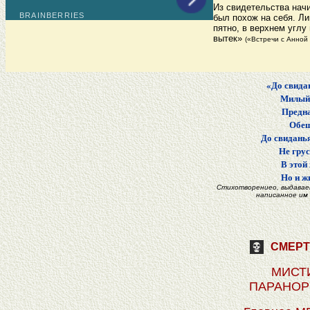
Из свидетельства нач
был похож на себя. Ли
пятно, в верхнем углу
вытек»
(«Встречи с Анной 
«До свидан
Милый 
Предна
Обещ
До свиданья,
Не грус
В этой
Но и жи
Стихотворениео, выдаваем
написанное им 
СМЕРТЬ
МИСТИ
ПАРАНОР