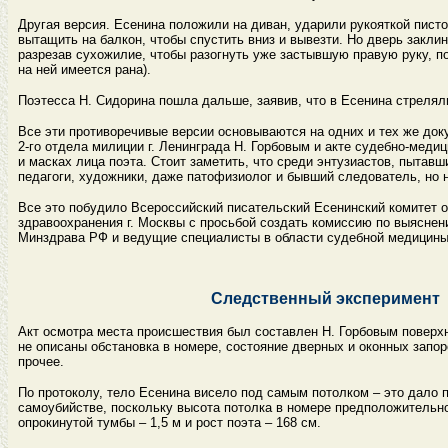
Другая версия. Есенина положили на диван, ударили рукояткой писто
вытащить на балкон, чтобы спустить вниз и вывезти. Но дверь заклин
разрезав сухожилие, чтобы разогнуть уже застывшую правую руку, по
на ней имеется рана).
Поэтесса Н. Сидорина пошла дальше, заявив, что в Есенина стреляли
Все эти противоречивые версии основываются на одних и тех же док
2-го отдела милиции г. Ленинграда Н. Горбовым и акте судебно-меди
и масках лица поэта. Стоит заметить, что среди энтузиастов, пытав
педагоги, художники, даже патофизиолог и бывший следователь, но 
Все это побудило Всероссийский писательский Есенинский комитет 
здравоохранения г. Москвы с просьбой создать комиссию по выясне
Минздрава РФ и ведущие специалисты в области судебной медицины
Следственный эксперимент
Акт осмотра места происшествия был составлен Н. Горбовым поверх
не описаны обстановка в номере, состояние дверных и оконных запор
прочее.
По протоколу, тело Есенина висело под самым потолком – это дало 
самоубийстве, поскольку высота потолка в номере предположительно
опрокинутой тумбы – 1,5 м и рост поэта – 168 см.