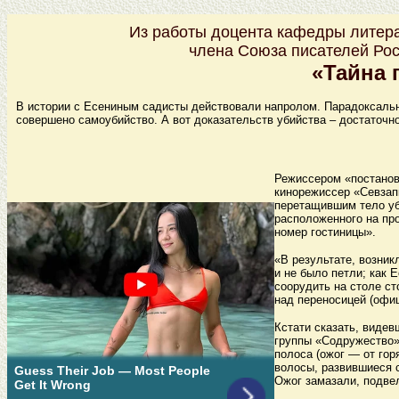
Из работы доцента кафедры литера
члена Союза писателей Ро
«Тайна 
В истории с Есениным садисты действовали напролом. Парадоксально
совершено самоубийство. А вот доказательств убийства – достаточно
Режиссером «постанов
кинорежиссер «Севзап
перетащившим тело уб
расположенного на про
номер гостиницы».
«В результате, возник
и не было петли; как 
соорудить на столе с
над переносицей (офиц
Кстати сказать, видев
группы «Содружество» 
полоса (ожог — от гор
волосы, развившиеся с
Ожог замазали, подвел