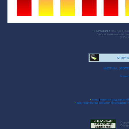
ВНИМАНИЕ!
Все представ
Любое замеченное дви
© Copy
ОПТИЧЕ
МИСТИКА, ЭЗОТ
Главн
•
темы
|
понятия
|
род занятий
•
вид творчества
|
события
|
биографии
|
Copyri
Desig