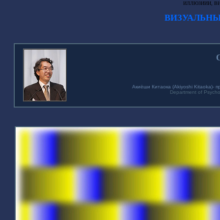
ИЛЛЮЗИИИ, В
ВИЗУАЛЬН
Акиёши Китаока (Akiyoshi Kitaoka)-
Department of Psycholo