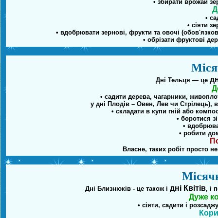
• збирати врожай зе
Д
• с
• сіяти з
• вдобрювати зернові, фрукти та овочі (обов'язко
• обрізати фруктові де
Міся
дн
Дні Тельця — це
Д
• садити дерева, чагарники, живопло
у дні Плодів – Овен, Лев чи Стрілець), 
• складати в купи гній або компос
• боротися з
• вдобрюва
• робити дом
По
Власне, таких робіт просто не
Місячн
дні Квітів
Дні Близнюків - це також і
, і
Дуже ко
• сіяти, садити і розсад
Кори