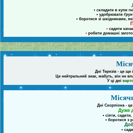
• складати в купи г
• удобрювати ґрунт
• боротися зі шкідниками, як
П
•
садити качан
•
робити домашні загото
Місяч
Дні Терезів - це ще
Це нейтральний знак, мабуть, він не впл
У ці дні
варто
Місячн
Дні Скорпіона - ц
Дуже 
• сіяти, садити
• боротися з 
Доб
• сади