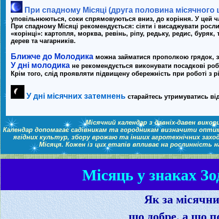
При спадному Місяці (друга половина місячного 
уповільнюються, соки спрямовуються вниз, до коріння. У цей ч
При спадному Місяці рекомендується: сіяти і висаджувати рослин
«корінці»: картопля, морква, ревінь, ріпу, редьку, редис, буряк
дерев та чагарників.
Ближче до Молодика
можна займатися прополкою грядок, 
У дні молодика
не рекомендується виконувати посадкові роб
Крім того, слід проявляти підвищену обережність при роботі з 
У дні місячних затемнень
старайтесь утримуватись ві
Місячний календар з давніх-давен вико
Календар допомагає садівникам та городникам визначити оптима
ягідних культур, збору врожаю та інших агротехнічних заході
Місяця. Кожен із цих етапів впливає на рослинність 
Місяць у знаках Зод
Як за місячн
що добре, а що п