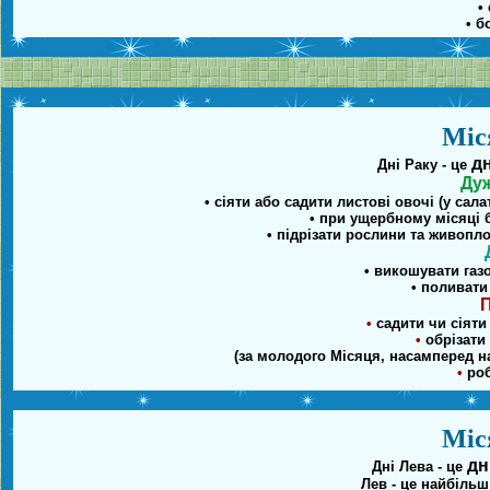
•
• б
Міс
дн
Дні Раку - це
Дуж
• сіяти або садити листові овочі (у сал
• при ущербному місяці 
• підрізати рослини та живопл
• викошувати газ
• поливати
П
•
садити чи сіяти
•
обрізати 
(за молодого Місяця, насамперед н
•
роб
Міс
дн
Дні Лева - це
Лев - це найбільш