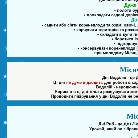
Дуже 
• полоти бу
• прокладати садові доріж
До
• садити або сіяти коренеплоди та озимі овочі, 
• корчувати територію та розчи
• складати в купи г
• боротися і
• підгодову
• консервувати коренеплоди (
при молодому Місяці 
Місяч
д
Дні Водолія - це
Ці дні
не дуже підходять
для роботи в сад
Водолій - неродючий з
Корисно в ці дні тільки розпушувати зе
Проводити пікірування у дні Водолія не р
Міс
дні Л
Дні Риб - це
Урожай, який ви зібрали