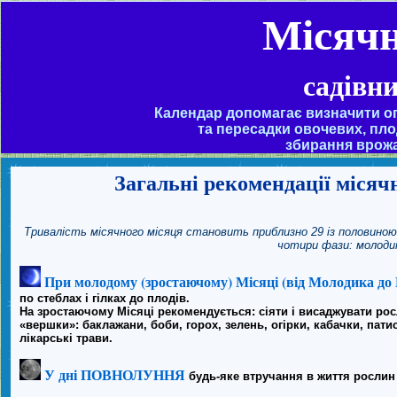
Місячн
садівн
Календар допомагає визначити опт
та пересадки овочевих, пло
збирання врожа
Загальні рекомендації місяч
Тривалість місячного місяця становить приблизно 29 із половиною 
чотири фази: молодик
При молодому (зростаючому) Місяці (від Молодика до 
по стеблах і гілках до плодів.
На зростаючому Місяці рекомендується: сіяти і висаджувати росл
«вершки»: баклажани, боби, горох, зелень, огірки, кабачки, патис
лікарські трави.
У дні ПОВНОЛУННЯ
будь-яке втручання в життя рослин