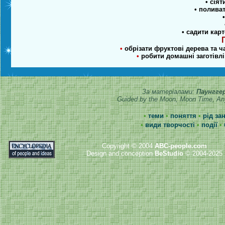
• сіят
• поливат
• садити кар
•
обрізати фруктові дерева та ч
•
робити домашні заготівлі
За матеріалами:
Паунггер
Guided by the Moon, Moon Time, Any
•
теми
•
поняття
•
рід за
•
види творчості
•
події
•
Copyright © 2004
ABC-people.com
Design and conception
BeStudio
© 2004-2025