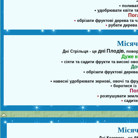
• поливат
• удобрювати квіти т
Пог
•
обрізати фруктові дерева та ч
•
рубати дерева 
Місяч
дні Плодів
Дні Стрільця - це
, пово
Дуже к
• сіяти та садити фрукти та високі ов
До
• обрізати фруктові дерева
• навесні удобрювати зернові, овочі та фр
• боротися із
Пог
•
розпушувати землю 
•
садити 
Місяч
д
Дні Козерога - це