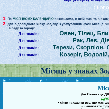
CЬОГО
1.
По
МІСЯЧНОМУ КАЛЕНДАРЮ
визначаємо, в якій фазі та в яком
2.
Для відповідного знаку Зодіаку, з урахуванням фази Місяця, ч
в саду та городі:
Овен, Тілец, Бл
Для знаків:
Рак, Лев, Ді
Для знаків:
Терези, Скорпіон, 
Для знаків:
Козеріг, Водолій
Для знаків:
Місяць у знаках Зод
Міс
дн
Дні Овена - це
Дуж
• сіяти та садити все, що має 
• щеплювати фрук