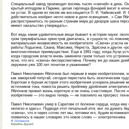
Специальный завод производит восемь тысяч «свечей» в день. Он
крытый ипподром в Париже, целая гирлянда фонарей висит в ночн
на устах. В одном из писем им восхищается П. И. Чайковский. И.
действительно изобрел нечто новое в деле освещения...» Сам Ябл
распространилось по разным странам мира до дворцов шаха перси
имеют нахальство утверждать».
Вот ведь какие удивительные вещи бывают в истории науки: около
гром триумфальных оркестров двигалась, в сущности, по ложному
материальная независимость ее изобретателя. «Свеча» угасла не
работы Лодыгина, Свана, Максима, Нернста, Эдисона и других «р
многочисленных преимуществах. Еще в 1891 году, когда Ауэр уст
когда городские власти вновь заменяли газом только что устроен
ясно, что его. «свеча» бесперспективна. Почему же до наших дне
окружено уже 100 лет почетом и уважением?
Павел Николаевич Яблочков был первым в мире изобретателем, ко
как заморский попугай, сегодня перестала быть экзотическим чу
Короткая и бурная история этого изобретения ускорила решение 
источников тока, помогла решить проблему дробления электриче
Яблочков прожил жизнь короткую и не очень счастливую. После «с
изобретение — это видно теперь — не повлияло на прогресс техни
Павел Николаевич умер в Саратове от болезни сердца, когда ему 
нелегко и здесь». Подводя этот печальный итог, мог ли думать бе
«свеча», что и через сотню лет мы, потомки его, будем вспоминат
появилось в наших словарях это новое слово — электротехника.
Я. Голованов
Корабль друзей