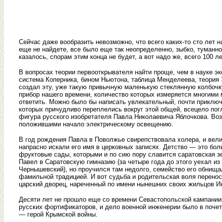
Сейчас даже вообразить невозможно, что всего каких-то сто лет 
еще не найдете, все было еще так неопределенно, зыбко, туманн
казалось, спорам этим конца не будет, а вот надо же, всего 100 ле
В вопросах теории первооткрывателя найти проще, чем в науке эк
система Коперника, бином Ньютона, таблица Менделеева, теория Э
создал эту, уже такую привычную маленькую стеклянную колбоч
прибор нашего времени, количество которых измеряется многими
ответить. Можно было бы написать увлекательный, почти приключе
которых причудливо переплелись вокруг этой общей, всецело по
фигура русского изобретателя Павла Николаевича Яблочкова. Воз
положившими начало электрическому освещению.
В год рождения Павла в Поволжье свирепствовала холера, и велик
напрасно искали его имя в церковных записях. Детство — это б
фруктовые сады, которыми и по сию пору славится саратовская 
Павел в Саратовскую гимназию (за четыре года до этого уехал из
Чернышевский), но проучился там недолго, семейство его обнища
фамильной традицией. И вот судьба и родительская воля перенос
царский дворец, нареченный по имени нынешних своих жильцов 
Десяти лет не прошло еще со времени Севастопольской кампании,
русских фортификаторов, и дело военной инженерии было в почет
— герой Крымской войны.