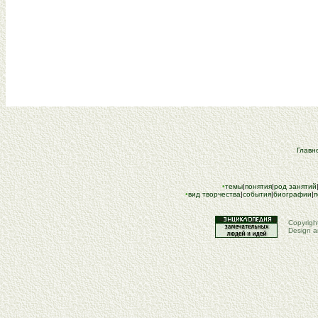
Глав
•
темы
|
понятия
|
род занятий
•
вид творчества
|
события
|
биографии
|
п
Copyrigh
Design a