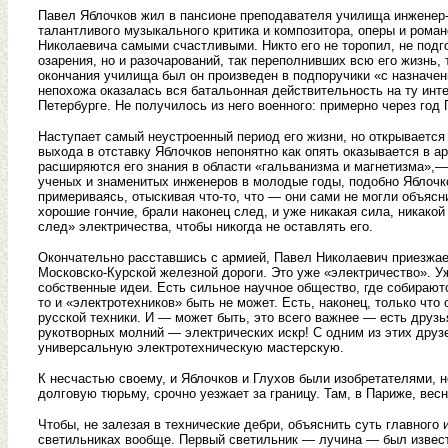
Павел Яблочков жил в пансионе преподавателя училища инженер-
талантливого музыкального критика и композитора, оперы и роман
Николаевича самыми счастливыми. Никто его не торопил, не подг
озарения, но и разочарований, так переполнивших всю его жизнь,
окончания училища был он произведен в подпоручики «с назначени
непохожа оказалась вся батальонная действительность на ту инт
Петербурге. Не получилось из него военного: примерно через год
Наступает самый неустроенный период его жизни, но открывается
выхода в отставку Яблочков непонятно как опять оказывается в а
расширяются его знания в области «гальванизма и магнетизма»,—
ученых и знаменитых инженеров в молодые годы, подобно Яблочков
примериваясь, отыскивая что-то, что — они сами не могли объясни
хорошие гончие, брали наконец след, и уже никакая сила, никакой 
след» электричества, чтобы никогда не оставлять его.
Окончательно расставшись с армией, Павел Николаевич приезжае
Московско-Курской железной дороги. Это уже «электричество». Уж
собственные идеи. Есть сильное научное общество, где собирают
то и «электротехников» быть не может. Есть, наконец, только ч
русской техники. И — может быть, это всего важнее — есть друзь
рукотворных молний — электрических искр! С одним из этих дру
универсальную электротехническую мастерскую.
К несчастью своему, и Яблочков и Глухов были изобретателями, н
долговую тюрьму, срочно уезжает за границу. Там, в Париже, вес
Чтобы, не залезая в технические дебри, объяснить суть главного
светильниках вообще. Первый светильник — лучина — был извест