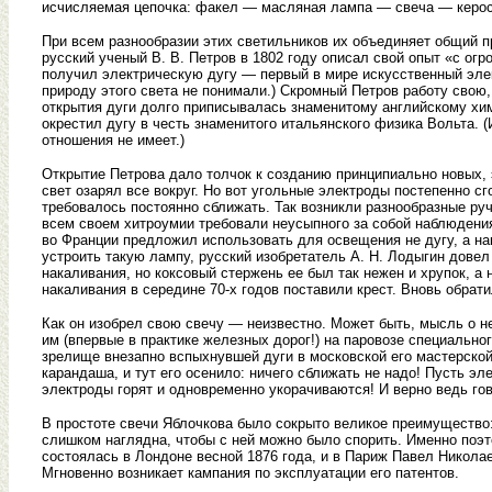
исчисляемая цепочка: факел — масляная лампа — свеча — керо
При всем разнообразии этих светильников их объединяет общий пр
русский ученый В. В. Петров в 1802 году описал свой опыт «с огр
получил электрическую дугу — первый в мире искусственный элек
природу этого света не понимали.) Скромный Петров работу свою,
открытия дуги долго приписывалась знаменитому английскому хими
окрестил дугу в честь знаменитого итальянского физика Вольта. 
отношения не имеет.)
Открытие Петрова дало толчок к созданию принципиально новых, 
свет озарял все вокруг. Но вот угольные электроды постепенно с
требовалось постоянно сближать. Так возникли разнообразные ру
всем своем хитроумии требовали неусыпного за собой наблюдени
во Франции предложил использовать для освещения не дугу, а на
устроить такую лампу, русский изобретатель А. Н. Лодыгин довел 
накаливания, но коксовый стержень ее был так нежен и хрупок, а 
накаливания в середине 70-х годов поставили крест. Вновь обрати
Как он изобрел свою свечу — неизвестно. Может быть, мысль о н
им (впервые в практике железных дорог!) на паровозе специально
зрелище внезапно вспыхнувшей дуги в московской его мастерской
карандаша, и тут его осенило: ничего сближать не надо! Пусть э
электроды горят и одновременно укорачиваются! И верно ведь гов
В простоте свечи Яблочкова было сокрыто великое преимущество
слишком наглядна, чтобы с ней можно было спорить. Именно поэ
состоялась в Лондоне весной 1876 года, и в Париж Павел Никола
Мгновенно возникает кампания по эксплуатации его патентов.