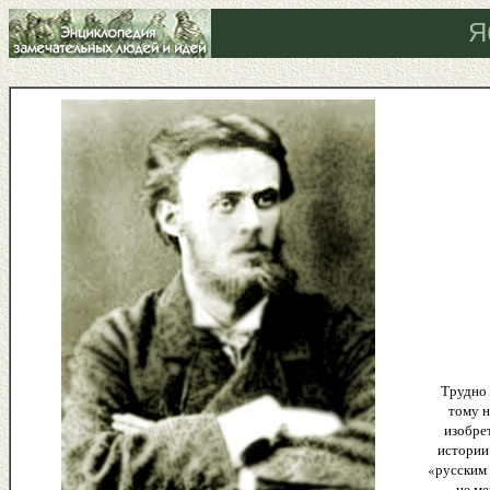
Я
Трудно 
тому н
изобре
истории
«русским 
не ме