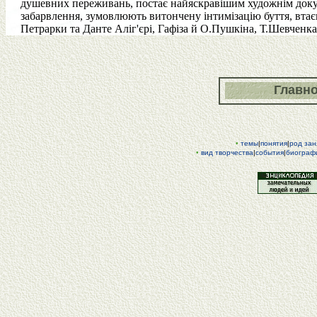
душевних переживань, постає найяскравішим художнім докум
забарвлення, зумовлюють витончену інтимізацію буття, втаєм
Петрарки та Данте Аліг'єрі, Гафіза й О.Пушкіна, Т.Шевченка
Главн
•
темы
|
понятия
|
род зан
•
вид творчества
|
события
|
биограф