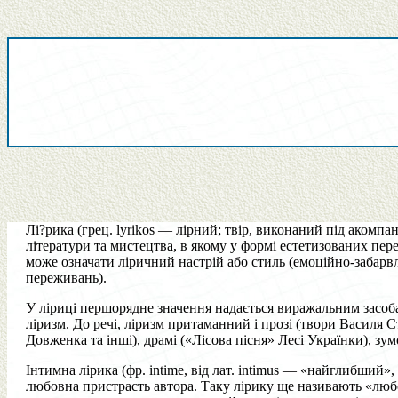
Лі?рика (грец. lyrikos — лірний; твір, виконаний під акомпа
літератури та мистецтва, в якому у формі естетизованих пе
може означати ліричний настрій або стиль (емоційно-забар
переживань).
У ліриці першорядне значення надається виражальним засоб
ліризм. До речі, ліризм притаманний і прозі (твори Васил
Довженка та інші), драмі («Лісова пісня» Лесі Українки), з
Інтимна лірика (фр. intime, від лат. intimus — «найглибший
любовна пристрасть автора. Таку лірику ще називають «люб