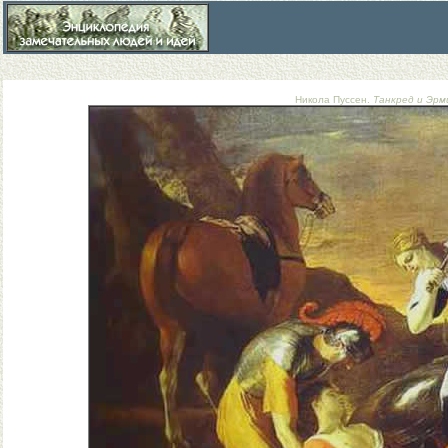
Никола Пуссен.
Танкред и Эрмин