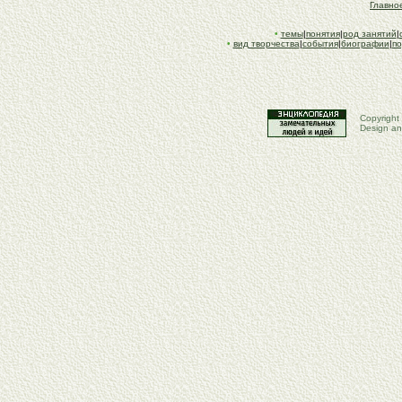
Главн
•
темы
|
понятия
|
род занятий
|
•
вид творчества
|
события
|
биографии
|
по
Copyright
Design an