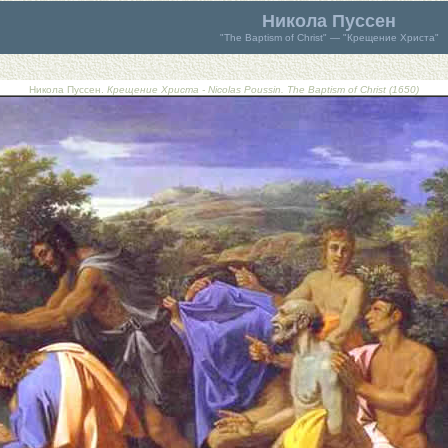
Никола Пуссен
"
The Baptism of Christ" — "Крещение Христа"
Никола Пуссен.
Крещение Христа - Nicolas Poussin. The Baptism of Christ (1650)