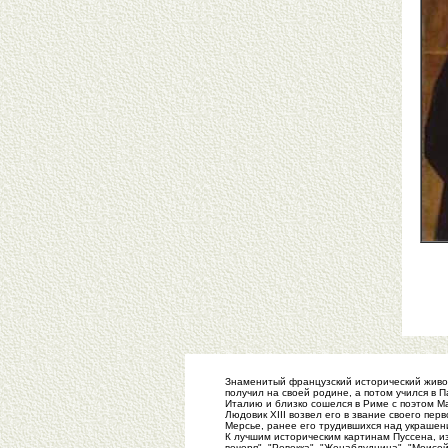
Знаменитый французский исторический живо
получил на своей родине, а потом учился в 
Италию и близко сошелся в Риме с поэтом М
Людовик XIII возвел его в звание своего пер
Мерсье, ранее его трудившихся над украшени
К лучшим историческим картинам Пуссена, из
вечеря", "Ревекка", "Женаблудница", "Моисей