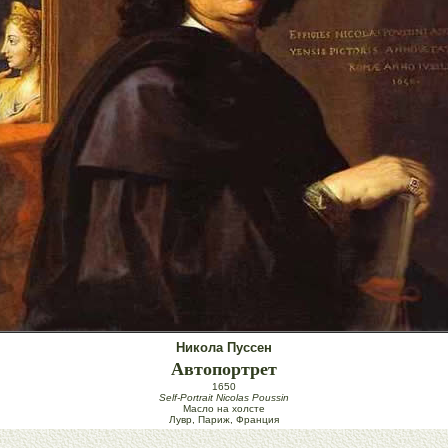
Никола Пуссен
Автопортрет
1650
Self-Portrait Nicolas Poussin
Масло на холсте
Лувр, Париж, Франция