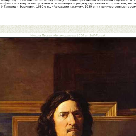
по философскому замыслу, ясные по композиции и рисунку картины на исторические, миф
(«Танкред и Эрминия», 1630-е гг., «Аркадские пастухи», 1630-е гг.); величественные гер
Никола Пуссен -
Автопортрет 1650 г.- Self-Portrait