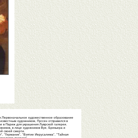
дии.Первоначальное художественное образование
 известным художником, Пуссен отправился в
е в Париж для украшения Луврской галереи.
вников, в лице художников Bye, Брекьера и
ой своей смерти.
", "Германик", "Взятие Иерусалима", "Тайная
ркадские пастухи".