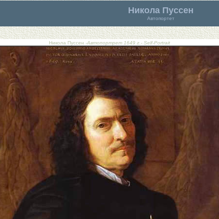
Никола Пуссен
Автопортет
Никола Пуссен -
Автопортрет 1649 г.- Self-Portrait