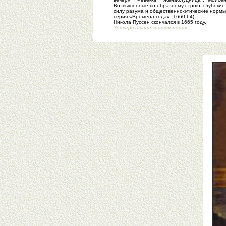
Возвышенные по образному строю, глубокие 
силу разума и общественно-этические нормы 
серия «Времена года», 1660-64).
Никола Пуссен скончался в 1665 году.
Универсальная энциклопедия