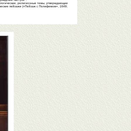
ологические, религиозные темы, утверждающие
оические пейзажи («Пейзаж с Полифемом», 1649;