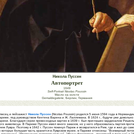
Никола Пуссен
Автопортрет
1649
Self-Portrait Nicolas Poussin
Масло на холсте
Gemaldegalerie, Берлин, Германия
писец и пейзажист
Никола Пуссен
(Nicolas Poussin) родился 5 июня 1594 года в Норман
Париже, под руководством Кентена Варена и Ж. Лаллемана. В 1624 г., будучи уже довольно
арини. Благодаря серии превосходных картин в 1639 г. был приглашен кардиналом Ришель
вого живописца. В Париже Пуссен имел много заказов, но у него образовалась партия проти
ем Лувра. Поэтому в 1642 г. Пуссен покинул Париж и возвратился в Рим, где и жил до сам
 которых большая часть хранится в Луврском музее, в Париже отнесены: "Всемирный потоп
-младенец", "Поклонение золотому тельцу", "Иоанн Креститель, крестящий в пустыне" и "А