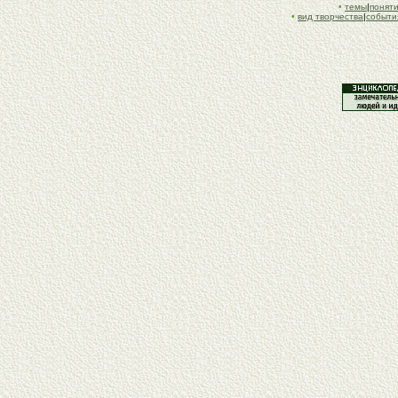
•
темы
|
понят
•
вид творчества
|
событи