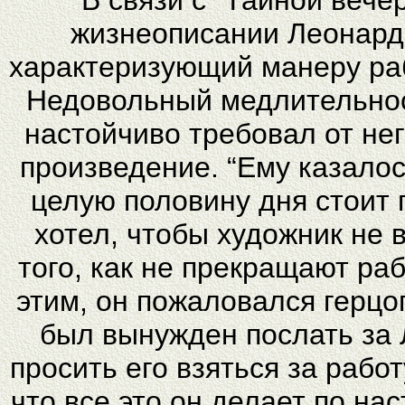
В связи с “Тайной вече
жизнеописании Леонардо
характеризующий манеру раб
Недовольный медлительнос
настойчиво требовал от нег
произведение. “Ему казало
целую половину дня стоит
хотел, чтобы художник не 
того, как не прекращают ра
этим, он пожаловался герцог
был вынужден послать за 
просить его взяться за работ
что все это он делает по на