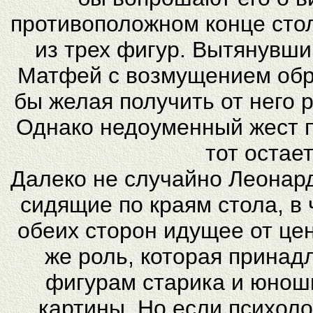
противоположном конце сто
из трех фигур. Вытянувши
Матфей с возмущением обр
бы желая получить от него 
Однако недоуменный жест п
тот остае
Далеко не случайно Леонар
сидящие по краям стола, в
обеих сторон идущее от це
же роль, которая принад
фигурам старика и юнош
картины. Но если психол