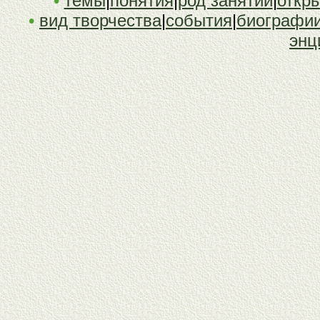
•
темы
|
понятия
|
род занятий
|
откр
•
вид творчества
|
события
|
биографи
энц