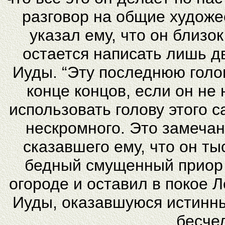
разговор на общие художе
указал ему, что он близо
остается написать лишь д
Иуды. “Эту последнюю голов
конце концов, если он не 
использовать голову этого с
нескромного. Это замеча
сказавшего ему, что он ты
бедный смущенный приор 
огороде и оставил в покое 
Иуды, оказавшуюся истинн
бесче