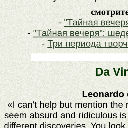
смотрите
-
"Тайная вечер
-
"Тайная вечеря": шед
-
Три периода твор
Da Vi
Leonardo 
«I can't help but mention the 
seem absurd and ridiculous is 
different discoveries. You look 