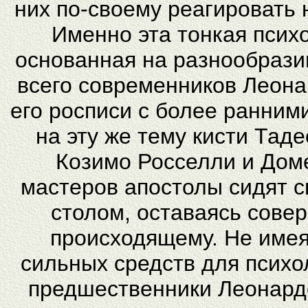
них по-своему реагировать
Именно эта тонкая псих
основанная на разнообрази
всего современников Леона
его росписи с более ранни
на эту же тему кисти Тад
Козимо Росселли и Доме
мастеров апостолы сидят с
столом, оставаясь сове
происходящему. Не имея
сильных средств для психо
предшественники Леонардо