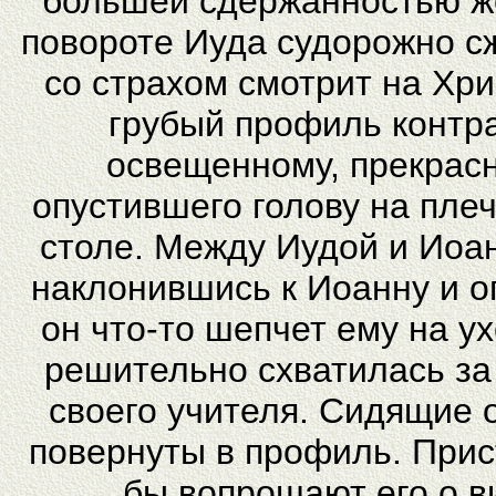
большей сдержанностью же
повороте Иуда судорожно с
со страхом смотрит на Хри
грубый профиль контр
освещенному, прекрас
опустившего голову на пле
столе. Между Иудой и Иоа
наклонившись к Иоанну и о
он что-то шепчет ему на ух
решительно схватилась за
своего учителя. Сидящие 
повернуты в профиль. Прис
бы вопрошают его о в