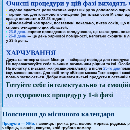
Очисні процедури у цій фазі виходять 
•
чудово вдається розшлаковка через шкіру за допомогою парно
•
гарний час для клізмового очищення (як тільки серп Місяця йде
краще починати о 22-23 годині;
•
різноманітні компреси, поставлені локально, питво соків, що ві
сприяє очищенню цих областей;
•
23-й день
сприяє проведенню голодування, це також день пока
•
26-й день
— це день харчової помірності, непогано сходити в ла
у 29-й день.
ХАРЧУВАННЯ
Друга та четверта фази Місяця – найкращі періоди для голодува
Не перевантажуйте себе значним вживанням рідини та їжі. Особ
На початку є іньська їжа (розширювальна), а після
25-го дня
помін
їжу, менше вологи. Для осіб типу «Вітер» можна їсти зварені каш
погано засвоюється. Добре вживати янські продукти в останній тре
Готуйте себе інтелектуально та емоцій
до оздоровчих процедур у 1-й фазі
Пояснення до місячного календаря
Продукти — ЯНЬ:
пшениця, гречка, рис, пшоно, морква, редиска, рі
чебрець, шавлія, капуста, хліб грубого помелу.