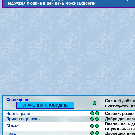
Недружня людина в цей день може захворіти.
Сновидіння
Сни цієї доби 
ЗНАЧЕННЯ СНОВИДІНЬ
попереджає, а 
Нові справи
Справи, розпоч
Приняття рішень
Добре для вел
Вдалий день дл
Бізнес
готуються, а т
Гроші
Добре для вир