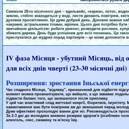
Символи 28-го місячного дня – едельвейс, «карма», лотос, водяна
землю, стебло знаходиться у воді, листя дихають повітрям, кві
духовне просвітлення. Це дуже добрий день. Духовне знання на
чакрами, астральними тілами, мріями. Цього дня потрібно бути у
звичайною діяльністю: робити ремонт, розводити рослини, купуват
збивати дерева. День буде успішним для всіх починань. Це тако
прислухатися до мудрих порад партнерів – це може допомогти в
IV фаза Місяця - убутний Місяць, від 
для всіх днів чверті (23-30 місячні дні)
Розширення: зростання Іньської енерг
Час спадного Місяця, "відливу", призначений для підбиття підс
момент можна проаналізувати, що вийшло, а що заважає подальшо
підвести баланс того, що залишилося після припливу.
У цей час властивий спад життєвої енергії, біоритмів, імунітету
навантаження має бути помірним аж до зменшення перед молоди
Дуже ефективні прохолодні ванни для ніг. Рекомендується прохол
За 2-3 дні до молодика знижено резерви здоров'я (особливо чол
алкоголь, секс, смажену та м'ясну їжу.