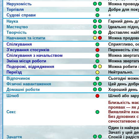
Нерухомість
Можна проводит
Торгівля
Добре для пок
+
Судові справи
Наука
Гарний день д
Мистецтво
Ідеально підхо
Творчість
Доставляє най
Навчання та іспити
Можна продовж
Спілкування
Сприятливо, ос
З'ясування стосунків
Перенесіть з'я
Спілкування з начальством
Можна звертат
Зміна місця роботи
Можна звертат
Подорожі, відрядження
Можна робити н
Переїзд
Нейтрально.
Відпочинок
Сьогодні можн
Фізичні навантаження
Цей день добр
Домашні роботи
Хороший день 
Шлюб
Шлюб або зару
Близькість має
проявах — як д
Секс
Виявляйте якна
Без духовних с
сечостатевою 
Один із найкра
Зачаті у цей д
Зачаття
Спокій і радіст