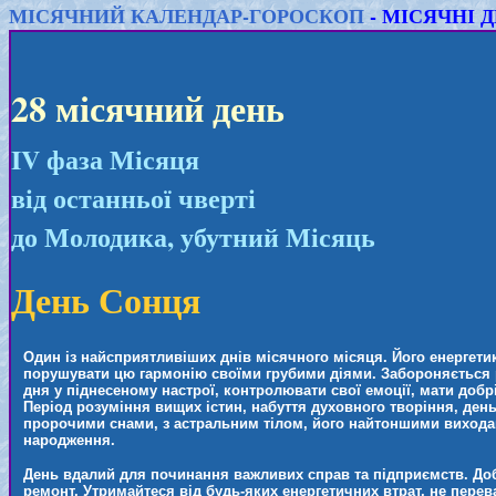
МІСЯЧНИЙ КАЛЕНДАР-ГОРОСКОП
- МІСЯЧНІ ДН
28 місячний день
IV фаза Місяця
від останньої чверті
до Молодика, убутний Місяць
День Сонця
Один із найсприятливіших днів місячного місяця. Його енергетик
порушувати цю гармонію своїми грубими діями. Забороняється р
дня у піднесеному настрої, контролювати свої емоції, мати добр
Період розуміння вищих істин, набуття духовного творіння, день
пророчими снами, з астральним тілом, його найтоншими виходами
народження.
День вдалий для починання важливих справ та підприємств. Добр
ремонт. Утримайтеся від будь-яких енергетичних втрат, не перев