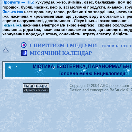
Продукти — ІНЬ:
кукурудза, жито, ячмінь, овес, баклажани, помідор
горошок, буряк, часник, кефір, всі молочні продукти, ананаси, груш
Янська їжа
несе організму тепло, роблячи тіло твердішим, насичен
їжа, насичена мікроелементами, що утримує воду в організмі, її р
сприяє напруженості, дратівливості. Лікує іньські захворювання.
Інська їжа
насичена електромагнітною енергією і сприяє охолоджен
рослинна, рідка їжа, насичена мікроелементами, що виводять воду 
харчування породжує втому, сонливість, втрату апетиту, блідість.
СПИРИТИЗМ І МЕДІУМИ
- головна стор
МІСЯЧНИЙ КАЛЕНДАР
МІСТИКА, ЕЗОТЕРИКА, ПАРАНОРМАЛЬН
Головне меню Енциклопедії
Copyright ©
2004 ABC-people.com
Design and conception BeStudio © 