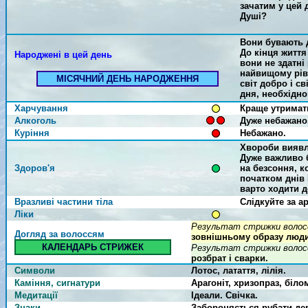
зачатим у цей 
Душі?
Вони бувають 
До кінця життя
Народжені в цей день
вони не здатні
найвищому рівн
МІСЯЧНИЙ ДЕНЬ НАРОДЖЕННЯ
світ добро і с
дня, необхідно
Харчування
Краще утримат
Алкоголь
Дуже небажано
Куріння
Небажано.
Хвороби виявл
Дуже важливо б
Здоров'я
на безсоння, к
початком днів 
варто ходити д
Вразливі частини тіла
Слідкуйте за а
Ліки
Результат стрижки волосся
Догляд за волоссям
зовнішньому образу люди
КАЛЕНДАРЬ СТРИЖЕК
Результат стрижки волосся
розбрат і сварки.
Символи
Лотос, латаття, лілія.
Каміння, сигнатури
Арагоніт, хризопраз, біло
Медитації
Ідеали. Свічка.
Знаки
Забороняється рубати дер