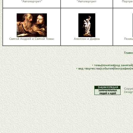
"Автопортрет"
"Автопортрет
Портре
Святой Андрей и Святой Томас
Аполлон и Дафна
Похищ
Глав
•
темы
|
понятия
|
род занятий
•
вид творчества
|
события
|
биографии
|
п
Copyri
Desig