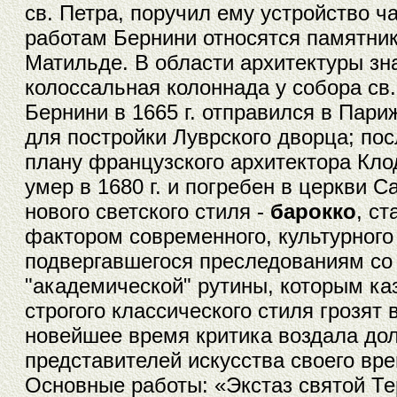
св. Петра, поручил ему устройство ч
работам Бернини относятся памятники
Матильде. В области архитектуры зн
колоссальная колоннада у собора св
Бернини в 1665 г. отправился в Пар
для постройки Луврского дворца; пос
плану французского архитектора Кло
умер в 1680 г. и погребен в церкви
нового светского стиля -
барокко
, с
фактором современного, культурного 
подвергавшегося преследованиям со
"академической" рутины, которым ка
строгого классического стиля грозят
новейшее время критика воздала до
представителей искусства своего вр
Основные работы: «Экстаз святой Тер