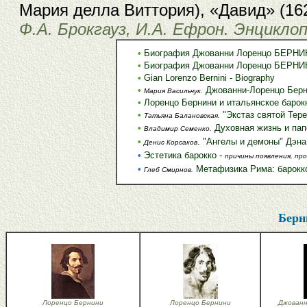
Мария делла Виттория), «Давид» (1623
Ф.А. Брокгауз, И.А. Ефрон. Энцикло
•
Биография Джованни Лоренцо БЕРН
•
Биография Джованни Лоренцо БЕРН
•
Gian Lorenzo Bernini - Biography
•
Джованни-Лоренцо Берн
Мария Васильчук.
•
Лоренцо Бернини и итальянское барок
•
"Экстаз святой Тер
Татьяна Балановская.
•
Духовная жизнь и пап
Владимир Семенко.
•
.
"Ангелы и демоны" Дэна
Денис Корсаков
•
Эстетика барокко
-
причины появления, пр
•
Метафизика Рима: барокк
Глеб Смирнов.
Берн
Лоренцо Бернини
Лоренцо Бернини
Джованн