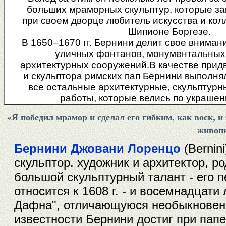
больших мраморных скульптур, которые за
при своем дворце любитель искусства и ко
Шипионе Боргезе.
В 1650–1670 гг. Бернини делит свое внима
уличных фонтанов, монументальных
архитектурных сооружений.В качестве прид
и скульптора римских пап Бернини выполня
все остальные архитектурные, скульптурн
работы, которые велись по украше
«Я победил мрамор и сделал его гибким, как воск, и
живоп
Бернини Джовани Лоренцо
(Bernin
скульптор. художник и архитектор, ро
большой скульптурный талант - его п
относится к 1608 г. - и восемнадцат
Дафна", отличающуюся необыкновенн
известности Бернини достиг при папе