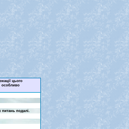
окації цього
я, особливо
х питань подалі.