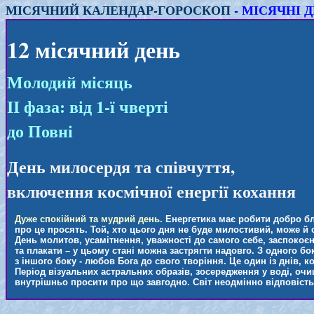
МІСЯЧНИЙ КАЛЕНДАР-ГОРОСКОП
- МІСЯЧНІ ДН
12 місячний день
Молодий місяць
ІІ фаза: від 1-ї чверті
до Повні
День милосердя та співчуття,
включення космічної енергії кохання
Дуже спокійний та мудрий день.
Енергетика має робити добро б
про це просять. Той, хто цього дня не буде милостивий, може й 
День молитов, усамітнення, уважності до самого себе, заспокоє
та плакати – у цьому стані можна застрягти надовго. З одного б
з іншого боку - любов Бога до свого творіння. Це один із днів
Період візуальних астральних образів, зосередження у воді, очищ
внутрішньо просити про що завгодно. Світ неодмінно відповість