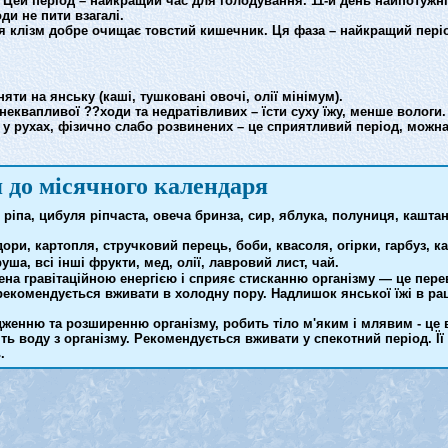
. Цей період – найкращий час для голодування. 11-й день найпотужн
и не пити взагалі.
вання клізм добре очищає товстий кишечник. Ця фаза – найкращий пер
яти на янську (каші, тушковані овочі, олії мінімум).
неквапливої ??ходи та недратівливих – їсти суху їжу, менше вологи.
 у рухах, фізично слабо розвинених – це сприятливий період, можна 
 до місячного календаря
ріпа, цибуля ріпчаста, овеча бринза, сир, яблука, полуниця, каштан
ори, картопля, стручковий перець, боби, квасоля, огірки, гарбуз, к
уша, всі інші фрукти, мед, олії, лавровий лист, чай.
ена гравітаційною енергією і сприяє стисканню організму — це пере
 рекомендується вживати в холодну пору. Надлишок янської їжі в ра
женню та розширенню організму, робить тіло м'яким і млявим - це 
ь воду з організму. Рекомендується вживати у спекотний період. Її
.