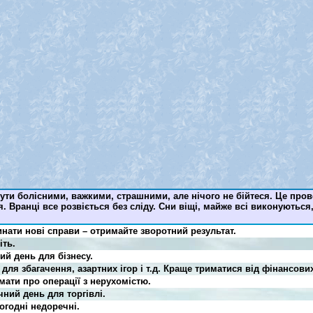
ути болісними, важкими, страшними, але нічого не бійтеся. Це пров
. Вранці все розвіється без сліду. Сни віщі, майже всі виконуютьс
инати нові справи – отримайте зворотний результат.
іть.
ий день для бізнесу.
для збагачення, азартних ігор і т.д. Краще триматися від фінансови
мати про операції з нерухомістю.
чний день для торгівлі.
огодні недоречні.