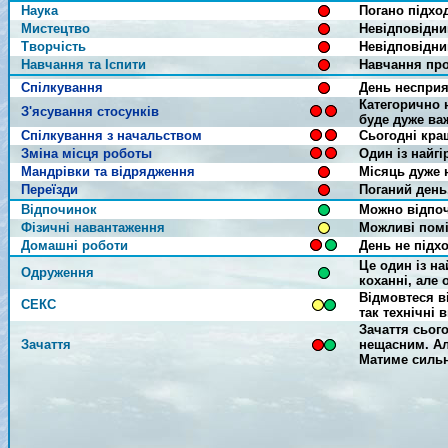
Наука
Погано підхо
Мистецтво
Невідповідни
Творчість
Невідповідни
Навчання та Іспити
Навчання про
Спілкування
День несприя
Категорично 
З'ясування стосунків
буде дуже ва
Спілкування з начальством
Сьогодні кра
Зміна місця роботы
Один із найгі
Мандрівки та відрядження
Місяць дуже 
Переїзди
Поганий день
Відпочинок
Можно відпоч
Фізичні навантаження
Можливі помі
Домашні роботи
День не підх
Це один із н
Одруження
коханні, але
Відмовтеся ві
СЕКС
так технічні 
Зачаття сьог
Зачаття
нещасним. Ал
Матиме сильн