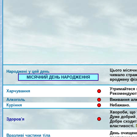
Цього місячн
Народжені у цей день
чимало страж
МІСЯЧНИЙ ДЕНЬ НАРОДЖЕННЯ
вроджену фіз
Утримайтеся 
Харчування
Рекомендують
Алкоголь
Вживання ал
Куріння
Небажано.
Хвороби, що 
Дуже добрий 
Здоров'я
Добре сходити
властивості.
День очищенн
Вразливі частини тіла