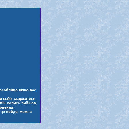
 особливо якщо вас
и себе, скаржитися
 він колись вийшов,
ровення.
о це вийде, можна