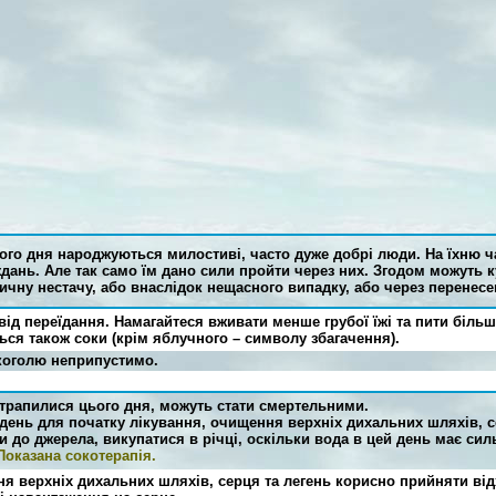
ого дня народжуються милостиві, часто дуже добрі люди. На їхню ч
дань. Але так само їм дано сили пройти через них. Згодом можуть к
ичну нестачу, або внаслідок нещасного випадку, або через перенесе
від переїдання. Намагайтеся вживати менше грубої їжі та пити більш
ся також соки (крім яблучного – символу збагачення).
коголю неприпустимо.
трапилися цього дня, можуть стати смертельними.
день для початку лікування, очищення верхніх дихальних шляхів, с
 до джерела, викупатися в річці, оскільки вода в цей день має сил
Показана сокотерапія.
я верхніх дихальних шляхів, серця та легень корисно прийняти ві