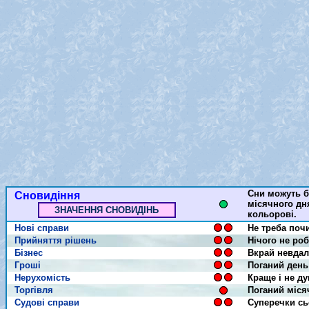
Сни можуть б
Сновидіння
місячного дня
ЗНАЧЕННЯ СНОВИДІНЬ
кольорові.
Нові справи
Не треба поч
Прийняття рішень
Нічого не роб
Бізнес
Вкрай невдал
Гроші
Поганий день 
Нерухомість
Краще і не ду
Торгівля
Поганий міся
Судові справи
Суперечки сь