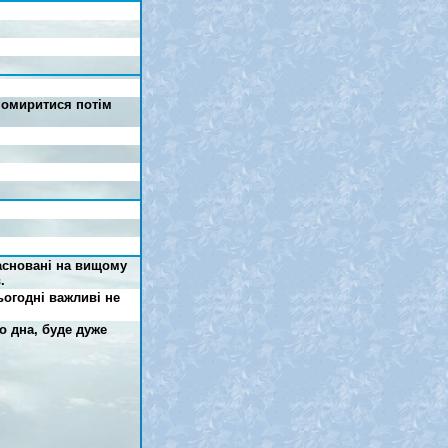
помиритися потім
засновані на вищому
.
ьогодні важливі не
о дна, буде дуже