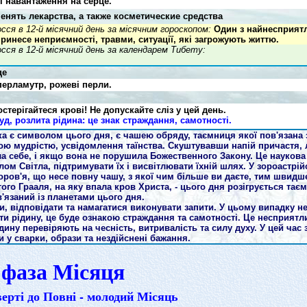
і навантаження на серце.
нять лекарства, а также косметические средства
ся в 12-й місячний день за місячним гороскопом:
Один з найнесприят
принесе неприємності, травми, ситуації, які загрожують життю.
ся в 12-й місячний день за календарем Тибету:
це
перламутр, рожеві перли.
стерігайтеся крові! Не допускайте сліз у цей день.
д, розлита рідина: це знак страждання, самотності.
ка є символом цього дня, є чашею обряду, таємниця якої пов'язана 
ою мудрістю, усвідомлення таїнства. Скуштувавши напій причастя, 
а себе, і якщо вона не порушила Божественного Закону. Це наукова
м Світла, підтримувати їх і висвітлювати їхній шлях. У зороастрійс
доров'я, що несе повну чашу, з якої чим більше ви даєте, тим швид
ого Грааля, на яку впала кров Христа, - цього дня розігрується тає
'язаний із планетами цього дня.
, відповідати та намагатися виконувати запити. У цьому випадку н
ити рідину, це буде ознакою страждання та самотності. Це несприятл
ину перевіряють на чесність, витривалість та силу духу. У цей час
и у сварки, образи та нездійснені бажання.
 фаза Місяця
верті до Повні - молодий Місяць