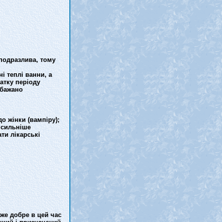
 подразлива, тому
і теплі ванни, а
атку періоду
 бажано
о жінки (вампіру);
 сильніше
ти лікарські
уже добре в цей час