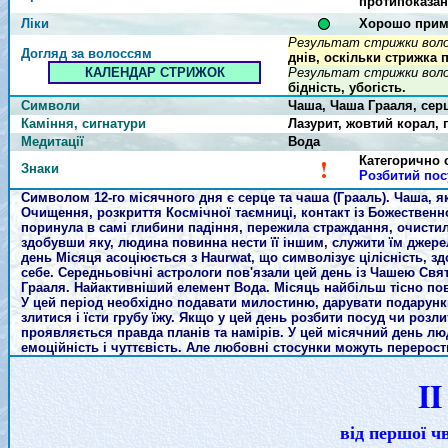
протипоказан
Ліки
Хорошо приме
Результат стрижки волос
Догляд за волоссям
днів, оскільки стрижка 
КАЛЕНДАР СТРИЖОК
Результат стрижки волос
бідність, убогість.
Символи
Чаша, Чаша Грааля, сер
Каміння, сигнатури
Лазурит, жовтий корал, 
Медитації
Вода
!
Категорично о
Знаки
Розбитий посу
Символом 12-го місячного дня є серце та чаша (Грааль). Чаша, я
Очищення, розкриття Космічної таємниці, контакт із Божественн
поринула в самі глибини падіння, пережила страждання, очистил
здобувши яку, людина повинна нести її іншим, служити їм джерело
день Місяця асоціюється з Haurwat, що символізує цілісність, з
себе. Середньовічні астрологи пов'язали цей день із Чашею Свят
Грааля. Найактивніший елемент Вода. Місяць найбільш тісно пов
У цей період необхідно подавати милостиню, дарувати подарунки
злитися і їсти грубу їжу. Якщо у цей день розбити посуд чи розл
проявляється правда планів та намірів. У цей місячний день люд
емоційність і чуттєвість. Але любовні стосунки можуть перерост
II
від першої ч