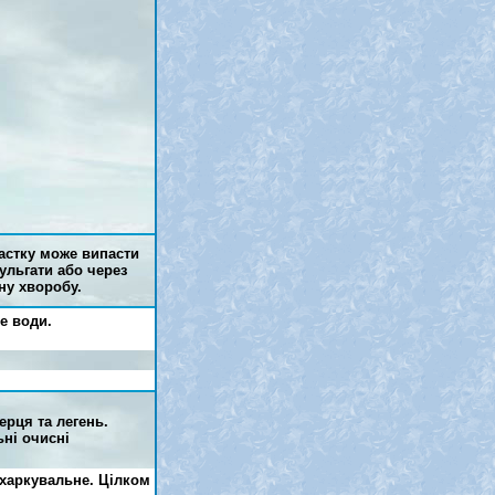
астку може випасти
ульгати або через
ну хворобу.
е води.
ерця та легень.
ьні очисні
дхаркувальне. Цілком