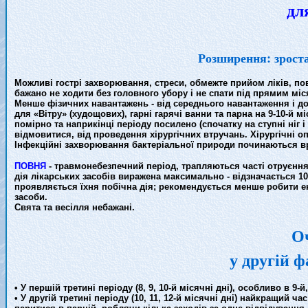
дл
Розширення: зроста
Можливі гострі захворювання, стреси, обмежте прийом ліків, по
бажано не ходити без головного убору і не спати під прямим мі
Менше фізичних навантажень - від середнього навантаження і до 
для «Вітру» (худощових), гарні гарячі ванни та парна на 9-10-й
помірно та наприкінці періоду посилено (спочатку на ступні ніг і 
відмовитися, від проведення хірургічних втручань. Хірургічні 
Інфекційні захворювання бактеріальної природи починаються вр
ПОВНЯ
- травмонебезпечний період, трапляються часті отруєння, 
дія лікарських засобів виражена максимально - відзначається 1
проявляється їхня побічна дія; рекомендується менше робити ен
засоби.
Свята та весілля небажані.
О
у другій 
• У першій третині періоду (8, 9, 10-й місячні дні), особливо в 
• У другій третині періоду (10, 11, 12-й місячні дні) найкращий 