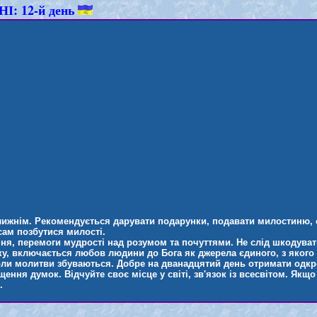
І: 12-й день
лижнім. Рекомендується дарувати подарунки, подавати милостиню,
сам позбутися милості.
ння, перемоги мудрості над розумом та почуттями. Не слід шкодуват
оку, включається любов людини до Бога як джерела єдиного, з якого
, коли молитви збуваються. Добре на дванадцятий день отримати одк
ення думок. Відчуйте своє місце у світі, зв'язок із всесвітом. Якщ
.