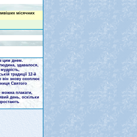
ливіших місячних
з цим днем.
людина, здавалося,
 мудрість,
ькій традиції 12-й
ше він знову охоплює
мниця Святого
е можна плакати,
ивий день, оскільки
 зростають