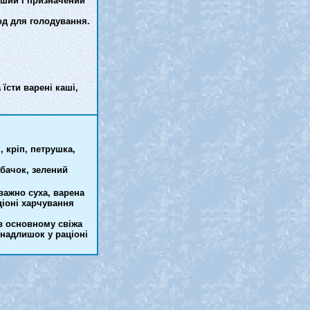
іший і призначений
іод для голодування.
їсти варені каші,
, кріп, петрушка,
абачок, зелений
важно суха, варена
ціоні харчування
в основному свіжа
 надлишок у раціоні