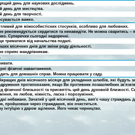
дящий день для наукових досліджень.
й день для мистецтва.
й день для творчості.
сувається важко.
тливий для міжособистісних стосунків, особливо для любовних.
не рекомендується сердитися та ненавидіти. Не можна сваритись – 
жко. Суперечки сьогодні недоречні.
ще триматися від начальства подалі.
рших місячних днів для зміни роду діяльності.
не сприяє мандрівникам.
.
ивати.
рні фізичні навантаження.
одить для домашніх справ. Можна працювати у саду.
айкращих днів місячного місяця для укладення шлюбів, які будуть 
 одруження протипоказане, якщо Ви противник позашлюбних зв'язків
д фізичної близькості та присвятіть цей день духовній близкості. С
вміння, як любов, ніжність, ласка і порозуміння.
одні небажане. Зачатий у цей місячний день, вип'є чашу страждань д
е, пройшовши через страждання, він очиститься.
у інтуїцію з даром зцілення. Його чекає чернецтво.