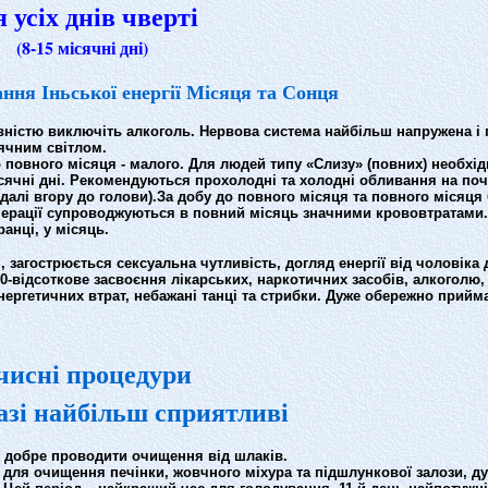
я усіх днів чверті
(8-15 місячні дні)
ння Іньської енергії Місяця та Сонця
вністю виключіть алкоголь. Нервова система найбільш напружена і
сячним світлом.
повного місяця - малого. Для людей типу «Слизу» (повних) необхідн
 місячні дні. Рекомендуються прохолодні та холодні обливання на поч
далі вгору до голови).
За добу до повного місяця та повного місяця
операції супроводжуються в повний місяць значними крововтратами.
анці, у місяць.
загострюється сексуальна чутливість, догляд енергії від чоловіка д
00-відсоткове засвоєння лікарських, наркотичних засобів, алкоголю,
ергетичних втрат, небажані танці та стрибки. Дуже обережно прийма
чисні процедури
фазі найбільш сприятливі
9-й, добре проводити очищення від шлаків.
час для очищення печінки, жовчного міхура та підшлункової залози, д