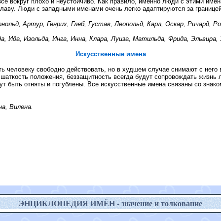
все вокруг плохо и неустойчиво. Как правило, именно люди с этими име
лаву. Люди с западными именами очень легко адаптируются за границей
ольд, Артур, Генрих, Глеб, Густав, Леопольд, Карл, Оскар, Ричард, Р
а, Ида, Изольда, Инга, Инна, Клара, Луиза, Матильда, Фрида, Эльвира,
Искусственные имена
ь человеку свободно действовать, но в худшем случае снимают с него
 шаткость положения, беззащитность всегда будут сопровождать жизнь
ут быть отняты и погублены. Все искусственные имена связаны со знако
а, Вилена.
ЭНЦИКЛОПЕДИЯ ИМЁН - значение и толкование