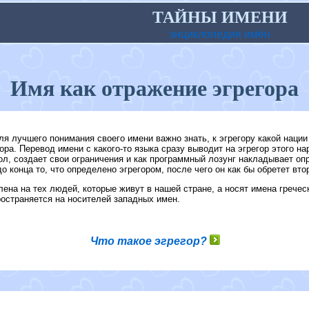
ТАЙНЫ ИМЕНИ
энциклопедия имён
Имя как отражение эгрегора
ля лучшего понимания своего имени важно знать, к эгрегору какой нации
ора. Перевод имени с какого-то языка сразу выводит на эгрегор этого н
, создает свои ограничения и как программный лозунг накладывает оп
 конца то, что определено эгрегором, после чего он как бы обретет вто
ена на тех людей, которые живут в нашей стране, а носят имена гречес
ространяется на носителей западных имен.
Что такое эгрегор?