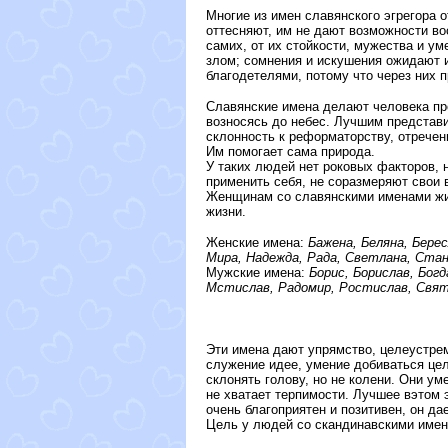
Многие из имен славянского эгрегора 
оттесняют, им не дают возможности во
самих, от их стойкости, мужества и у
злом; сомнения и искушения ожидают и
благодетелями, потому что через них 
Славянские имена делают человека про
возносясь до небес. Лучшим представ
склонность к реформаторству, отречен
Им помогает сама природа.
У таких людей нет роковых факторов, н
применить себя, не соразмеряют свои 
Женщинам со славянскими именами жить
жизни.
Женские имена:
Бажена, Беляна, Берес
Мира, Надежда, Рада, Светлана, Стан
Мужские имена:
Борис, Борислав, Богд
Мстислав, Радомир, Ростислав, Свято
Эти имена дают упрямство, целеустре
служение идее, умение добиваться цел
склонять голову, но не колени. Они у
не хватает терпимости. Лучшее вэтом 
очень благоприятен и позитивен, он да
Цель у людей со скандинавскими имена