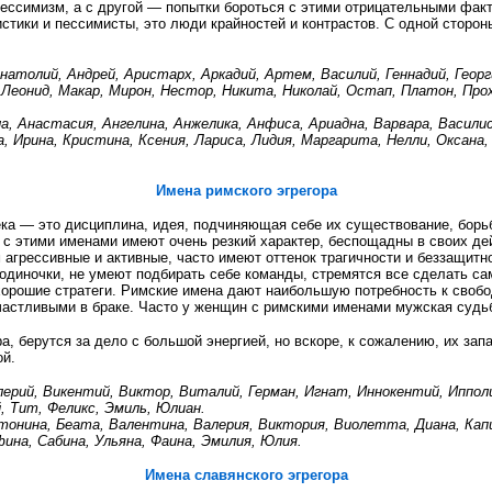
пессимизм, а с другой — попытки бороться с этими отрицательными фак
истики и пессимисты, это люди крайностей и контрастов. С одной сторо
натолий, Андрей, Аристарх, Аркадий, Артем, Василий, Геннадий, Георги
 Леонид, Макар, Мирон, Нестор, Никита, Николай, Остап, Платон, Про
, Анастасия, Ангелина, Анжелика, Анфиса, Ариадна, Варвара, Василиса
а, Ирина, Кристина, Ксения, Лариса, Лидия, Маргарита, Нелли, Оксана,
Имена римского эгрегора
ка — это дисциплина, идея, подчиняющая себе их существование, борьб
с этими именами имеют очень резкий характер, беспощадны в своих дей
 агрессивные и активные, часто имеют оттенок трагичности и беззащитн
одиночки, не умеют подбирать себе команды, стремятся все сделать сам
 хорошие стратеги. Римские имена дают наибольшую потребность к свобо
частливыми в браке. Часто у женщин с римскими именами мужская судьб
а, берутся за дело с большой энергией, но вскоре, к сожалению, их за
ой.
ерий, Викентий, Виктор, Виталий, Герман, Игнат, Иннокентий, Иппо
, Тит, Феликс, Эмиль, Юлиан.
тонина, Беата, Валентина, Валерия, Виктория, Виолетта, Диана, Капи
ина, Сабина, Ульяна, Фаина, Эмилия, Юлия.
Имена славянского эгрегора