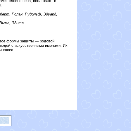
нами, словно пена, всплывают в
.
оберт, Ролан, Рудольф, Эдуард,
 Эмма, Эдита.
 все формы защиты — родовой,
 людей с искусственными именами. Их
м хаоса.