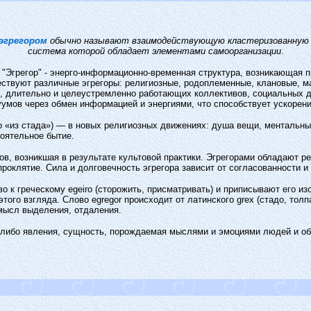
эгрегором
обычно называют взаимодействующую кластеризованную с
система которой обладает элементами самоорганизации
.
 "Эгрегор" - энерго-информационно-временная структура, возникающая 
твуют различные эгрегоры: религиозные, родоплеменные, клановые, ма
, длительно и целеустремленно работающих коллективов, социальных д
уумов через обмен информацией и энергиями, что способствует ускорен
ьно «из стада») — в новых религиозных движениях: душа вещи, менталь
оятельное бытие.
ов, возникшая в результате культовой практики. Эгрегорами обладают р
роклятие. Сила и долговечность эгрегора зависит от согласованности и
о к греческому egeiro (сторожить, присматривать) и приписывают его и
того взгляда. Слово egregor происходит от латинского grex (стадо, тол
мысл выделения, отдаления.
-либо явления, сущность, порождаемая мыслями и эмоциями людей и о