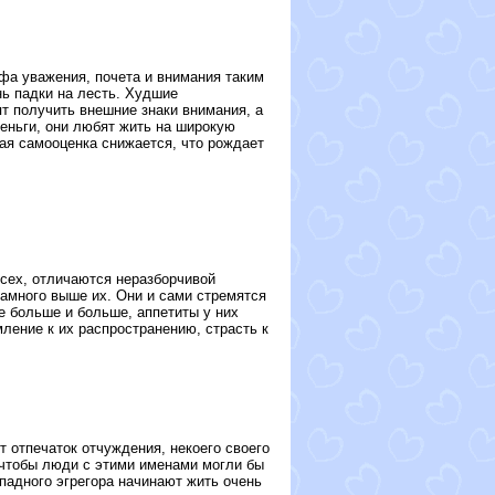
фа уважения, почета и внимания таким
нь падки на лесть. Худшие
т получить внешние знаки внимания, а
еньги, они любят жить на широкую
ная самооценка снижается, что рождает
сех, отличаются неразборчивой
амного выше их. Они и сами стремятся
е больше и больше, аппетиты у них
мление к их распространению, страсть к
 отпечаток отчуждения, некоего своего
 чтобы люди с этими именами могли бы
падного эгрегора начинают жить очень