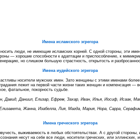
Имена исламского эгрегора
 носить люди, не имеющие исламских корней. С одной стороны, эти име
ороны — хорошие способности к адаптации и приспособлению, к мимикрии,
енерацию, но слишком большую страстность, открытость и разбросаннос
Имена иудейского эгрегора
частливы носители мужских имен. Зато женщины с этими именами более 
страдания лежит на первой части жизни таких женщин и компенсация — в
кое, фатальное, покорность судьбе.
н, Давид, Даниил, Елизар, Ефрем, Захар, Иван, Илья, Иосиф, Исаак, Ма
 Елизавета, Жанна, Изабелла, Лия, Магда, Мария, Нора, Сарра, Серафим
Имена греческого эгрегора
вучесть, выживаемость в любых обстоятельствах. А с другой стороны, и
сознания несут на себе все люди, носители греческих, или эллинских, и