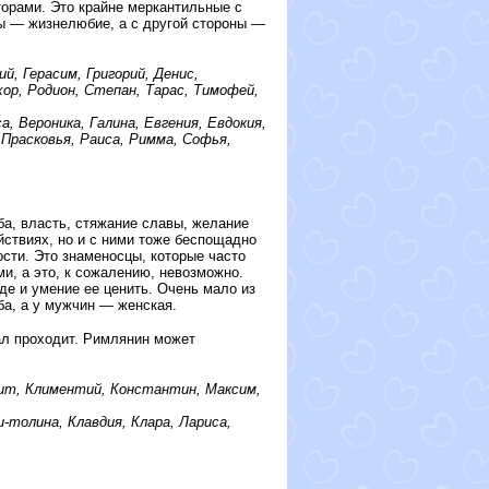
торами. Это крайне меркантильные с
ны — жизнелюбие, а с другой стороны —
й, Герасим, Григорий, Денис,
хор, Родион, Степан, Тарас, Тимофей,
, Вероника, Галина, Евгения, Евдокия,
 Прасковья, Раиса, Римма, Софья,
а, власть, стяжание славы, желание
ствиях, но и с ними тоже беспощадно
ости. Это знаменосцы, которые часто
и, а это, к сожалению, невозможно.
де и умение ее ценить. Очень мало из
а, а у мужчин — женская.
пал проходит. Римлянин может
лит, Климентий, Константин, Максим,
-толина, Клавдия, Клара, Лариса,