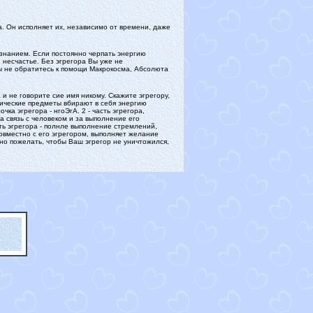
а. Он исполняет их, независимо от времени, даже
ознанием. Если постоянно черпать энергию
и несчастье. Без эгрегора Вы уже не
Вы не обратитесь к помощи Макрокосма, Абсолюта
и не говорите сие имя никому. Скажите эгрегору,
ллические предметы вбирают в себя энергию
ка эгрегора - нгоЭгА. 2 - часть эгрегора,
за связь с человеком и за выполнение его
рть эгрегора - полнле выполнение стремлений,
совместно с его эгрегором, выполняет желание
жно пожелать, чтобы Ваш эгрегор не уничтожился,