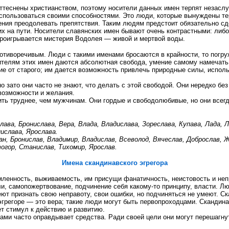
оттеснены христианством, поэтому носители данных имен терпят незаслу
спользоваться своими способностями. Это люди, которые вынуждены терп
мения преодолевать препятствия. Таким людям предстоит обязательно с
х на пути. Носители славянских имен бывают очень контрастными: либо
проигрывается мистерия Водолея — живой и мертвой воды.
тиворечивым. Люди с такими именами бросаются в крайности, то погруж
ителям этих имен даются абсолютная свобода, умение самому намечать 
ие от старого; им дается возможность привлечь природные силы, испол
о зато они часто не знают, что делать с этой свободой. Они нередко без
возможности и желания.
 труднее, чем мужчинам. Они гордые и свободолюбивые, но они всегда н
лава, Бронислава, Вера, Влада, Владислава, Зореслава, Купава, Лада,
ислава, Ярослава.
ан, Бронислав, Владимир, Владислав, Всеволод, Вячеслав, Доброслав, 
гор, Станислав, Тихомир, Ярослав.
Имена скандинавского эгрегора
мленность, выживаемость, им присущи фанатичность, неистовость и неп
и, самопожертвование, подчинение себя какому-то принципу, власти. 
меют признать свою неправоту, свои ошибки, но подчиняться не умеют. С
эгрегоре — это вера; такие люди могут быть первопроходцами. Скандина
ет стимул к действию и развитию.
ми часто оправдывает средства. Ради своей цели они могут перешагнут