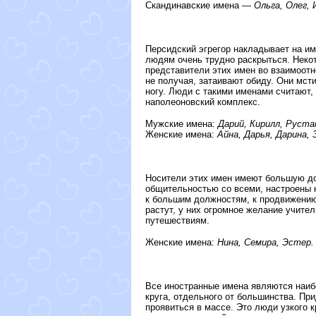
Скандинавские имена —
Ольга, Олег, 
Персидский эгрегор накладывает на им
людям очень трудно раскрыться. Некот
представители этих имен во взаимоотн
не получая, затаивают обиду. Они мс
ногу. Люди с такими именами считают,
наполеоновский комплекс.
Мужские имена:
Дарий, Кирилл, Руста
Женские имена:
Айна, Дарья, Дарина, 
Носители этих имен имеют большую до
общительностью со всеми, настроены 
к большим должностям, к продвижению 
растут, у них огромное желание учител
путешествиям.
Женские имена:
Нина, Семира, Эстер.
Все иностранные имена являются наибо
круга, отдельного от большинства. Пр
проявиться в массе. Это люди узкого 