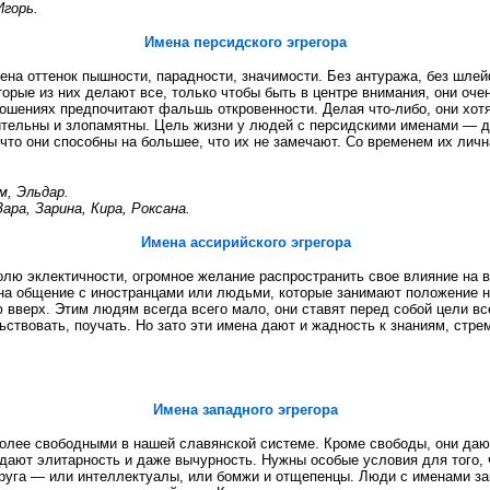
Игорь.
Имена персидского эгрегора
ена оттенок пышности, парадности, значимости. Без антуража, без шлей
орые из них делают все, только чтобы быть в центре внимания, они оче
ошениях предпочитают фальшь откровенности. Делая что-либо, они хотя
тительны и злопамятны. Цель жизни у людей с персидскими именами — д
 что они способны на большее, что их не замечают. Со временем их лич
м, Эльдар.
Зара, Зарина, Кира, Роксана.
Имена ассирийского эгрегора
лю эклектичности, огромное желание распространить свое влияние на в
на общение с иностранцами или людьми, которые занимают положение н
вверх. Этим людям всегда всего мало, они ставят перед собой цели вс
ьствовать, поучать. Но зато эти имена дают и жадность к знаниям, стре
Имена западного эгрегора
лее свободными в нашей славянской системе. Кроме свободы, они дают
идают элитарность и даже вычурность. Нужны особые условия для того,
круга — или интеллектуалы, или бомжи и отщепенцы. Люди с именами за