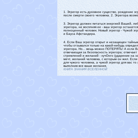
1. Эгрегор есть духовное существо, рождение эг
после смерти своего человека. 2. Эгрегора возм
3. Эгрегор должен питаться энергией Вашей, ли
эгрегора, не восплняя ее - ваш эгрегор останетс
полноценный человек. Новый эгрегор - Чужой эгр
и Бауса Афстандера.
4. Если Ваш эгрегор открыт и незащищен тайными
чтобы отзывался только на какой-нибудь определ
эгрегора. Но... вещь можно ПОТЕРЯТЬ! А если Ваш 
отвечающая за безопасность эгрегора; отвечает з
стремлений и желаний - хучОнго (ударение на за
мечт, желаний человека, с которым он жил. Если
для чужого человека, а чужой эгрегор для вас то
выполнив все ваши желания.
КНИГА ЗНАНИЯ ВСЕЛЕННОЙ