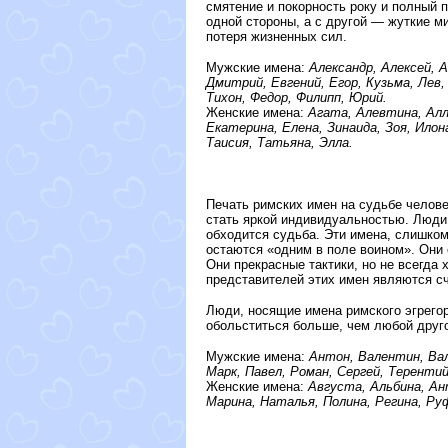
смятение и покорность року и полный 
одной стороны, а с другой — жуткие м
потеря жизненных сил.
Мужские имена:
Александр, Алексей, А
Дмитрий, Евгений, Егор, Кузьма, Лев,
Тихон, Федор, Филипп, Юрий.
Женские имена:
Агата, Алевтина, Алла
Екатерина, Елена, Зинаида, Зоя, Илон
Таисия, Татьяна, Элла.
Печать римских имен на судьбе челове
стать яркой индивидуальностью. Люди 
обходится судьба. Эти имена, слишком
остаются «одним в поле воином». Они 
Они прекрасные тактики, но не всегда
представителей этих имен являются с
Люди, носящие имена римского эгрегор
обольститься больше, чем любой друг
Мужские имена:
Антон, Валентин, Вал
Марк, Павел, Роман, Сергей, Терентий
Женские имена:
Августа, Альбина, Ан
Марина, Наталья, Полина, Регина, Руф