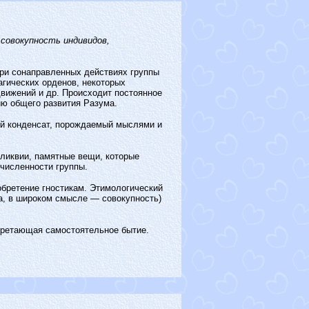
овокупность индивидов,
при сонаправленных действиях группы
гических орденов, некоторых
вижений и др. Происходит постоянное
ию общего развития Разума.
ный конденсат, порождаемый мыслями и
еликвии, памятные вещи, которые
 численности группы.
зобретение гностикам. Этимологический
па, в широком смысле — совокупность)
бретающая самостоятельное бытие.