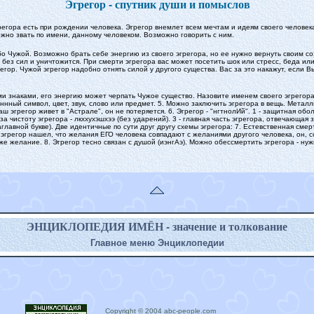
Эгрегор - спутник души и помыслов
регора есть при рождении человека. Эгрегор внемлет всем мечтам и идеям своего человек
ожно звать по имени, данному человеком. Возможно говорить с ним.
бо Чужой. Возможно брать себе энергию из своего эгрегора, но ее нужно вернуть своим с
я без сил и уничтожится. При смерти эгрегора вас может посетить шок или стресс, беда ил
егор. Чужой эгрегор надобно отнять силой у другого существа. Вас за это накажут, если 
 знаками, его энергию может черпать Чужое существо. Назовите именем своего эгрегора 
ннный символ, цвет, звук, слово или предмет. 5. Можно заключить эгрегора в вещь. Мета
эгрегор живет в "Астрале", он не потеряется. 6. Эгрегор - "нгтнолИй". 1 - защитная оболоч
а чистоту эгрегора - лкххухэшхээ (без ударений). 3 - главная часть эгрегора, отвечающая 
главной букве). Две идентичные по сути друг другу схемы эгрегора: 7. Естевственная сме
 эгрегор нашел, что желания ЕГО человека совпадают с желаниями другого человека, он, 
 же желание. 8. Эгрегор тесно связан с душой (иэнгАэ). Можно обессмертить эгрегора - ну
ЭНЦИКЛОПЕДИЯ ИМЁН - значение и толкование
Главное меню Энциклопедии
Copyright © 2004 abc-people.com