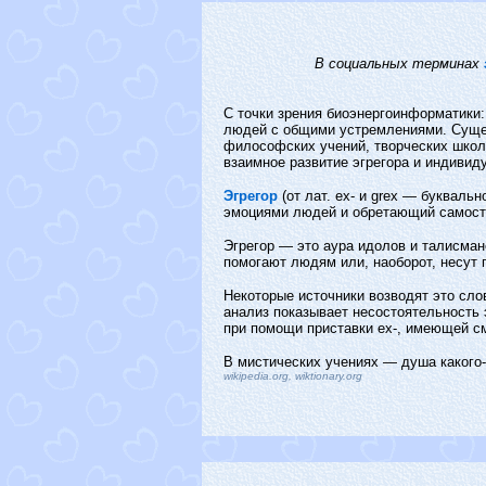
В социальных терминах
С точки зрения биоэнергоинформатики:
людей с общими устремлениями. Сущес
философских учений, творческих школ
взаимное развитие эгрегора и индивид
Эгрегор
(от лат. ex- и grex — буквал
эмоциями людей и обретающий самост
Эгрегор — это аура идолов и талисман
помогают людям или, наоборот, несут п
Некоторые источники возводят это слов
анализ показывает несостоятельность э
при помощи приставки ex-, имеющей с
В мистических учениях — душа какого
wikipedia.org, wiktionary.org