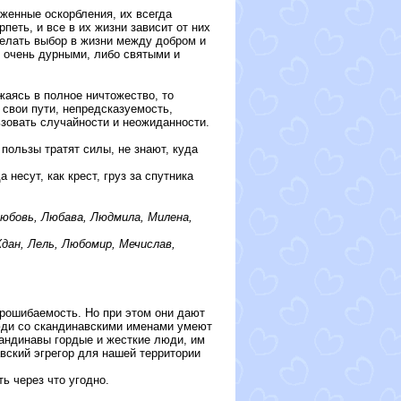
женные оскорбления, их всегда
еть, и все в их жизни зависит от них
делать выбор в жизни между добром и
 очень дурными, либо святыми и
аясь в полное ничтожество, то
свои пути, непредсказуемость,
ьзовать случайности и неожиданности.
 пользы тратят силы, не знают, куда
есут, как крест, груз за спутника
 Любовь, Любава, Людмила, Милена,
Ждан, Лель, Любомир, Мечислав,
рошибаемость. Но при этом они дают
Люди со скандинавскими именами умеют
кандинавы гордые и жесткие люди, им
вский эгрегор для нашей территории
ь через что угодно.