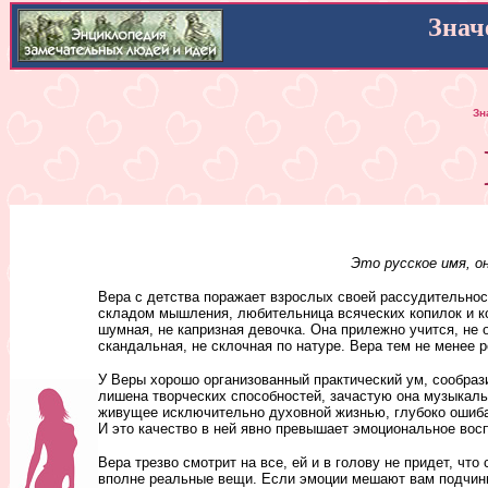
Знач
Зн
Это русское имя, о
Вера с детства поражает взрослых своей рассудительнос
складом мышления, любительница всяческих копилок и ко
шумная, не капризная девочка. Она прилежно учится, не 
скандальная, не склочная по натуре. Вера тем не менее р
У Веры хорошо организованный практический ум, сообрази
лишена творческих способностей, зачастую она музыкальна
живущее исключительно духовной жизнью, глубоко ошибаетс
И это качество в ней явно превышает эмоциональное вос
Вера трезво смотрит на все, ей и в голову не придет, чт
вполне реальные вещи. Если эмоции мешают вам подчини