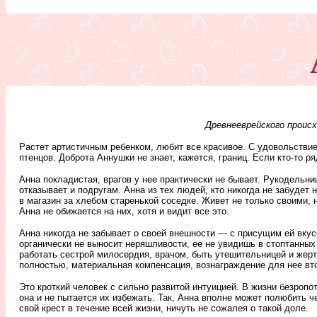
Древнееврейского происх
Растет артистичным ребенком, любит все красивое. С удовольствие
птенцов. Доброта Аннушки не знает, кажется, границ. Если кто-то 
Анна покладистая, врагов у нее практически не бывает. Рукодельниц
отказывает и подругам. Анна из тех людей, кто никогда не забудет
в магазин за хлебом старенькой соседке. Живет не только своими,
Анна не обижается на них, хотя и видит все это.
Анна никогда не забывает о своей внешности — с присущим ей вкус
органически не выносит неряшливости, ее не увидишь в стоптанных
работать сестрой милосердия, врачом, быть утешительницей и жерт
полностью, материальная компенсация, вознаграждение для нее вт
Это кроткий человек с сильно развитой интуицией. В жизни безропо
она и не пытается их избежать. Так, Анна вполне может полюбить ч
свой крест в течение всей жизни, ничуть не сожалея о такой доле.