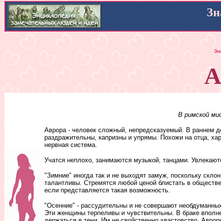
Зн
Зн
А
В римской ми
Аврора - человек сложный, непредсказуемый. В раннем д
раздражительны, капризны и упрямы. Похожи на отца, ха
нервная система.
Учатся неплохо, занимаются музыкой, танцами. Увлекают
"Зимние" иногда так и не выходят замуж, поскольку скло
талантливы. Стремятся любой ценой блистать в обществе
если представляется такая возможность.
"Осенние" - рассудительны и не совершают необдуманных 
Эти женщины терпеливы и чувствительны. В браке вполне
держаться в тени. Им не свойственно хвастовство. Авро