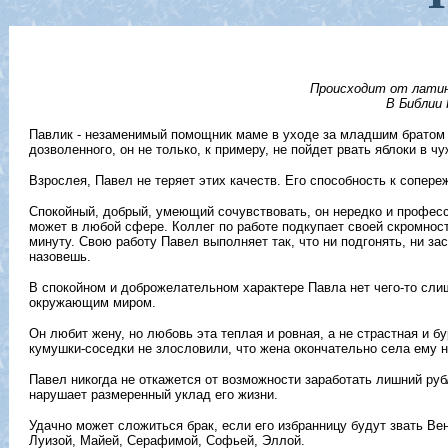
Происходит от латинс
В Библии 
Павлик - незаменимый помощник маме в уходе за младшим братом и
дозволенного, он не только, к примеру, не пойдет рвать яблоки в чу
Взрослея, Павел не теряет этих качеств. Его способность к сопер
Спокойный, добрый, умеющий сочувствовать, он нередко и профес
может в любой сфере. Коллег по работе подкупает своей скромно
минуту. Свою работу Павел выполняет так, что ни подгонять, ни за
назовешь.
В спокойном и доброжелательном характере Павла нет чего-то слиш
окружающим миром.
Он любит жену, но любовь эта теплая и ровная, а не страстная и бу
кумушки-соседки не злословили, что жена окончательно села ему на
Павел никогда не откажется от возможности заработать лишний руб
нарушает размеренный уклад его жизни.
Удачно может сложиться брак, если его избранницу будут звать Ве
Луизой, Майей, Серафимой, Софьей, Эллой.