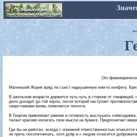
Значе
Зн
Г
От древнегреческ
Маленький Жорик вряд ли съест надкушенную кем-то конфету. Брезг
В школьном возрасте держится чуть-чуть в стороне от товарищей, н
дело доходит до той черты, после которой наступает противопоста
сверстниками вновь появляется теплота.
В Георгии привлекает умение и готовность выслушать собеседника, 
талант красиво излагать свои мысли на бумаге. Предпочитает ввер
Где бы ни работал, всегда с огромной ответственностью отнесется
не прочь посплетничать, хотя добр и « людям относится доброжела