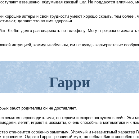
оступают взвешенно, обдумывая каждый шаг. Не поддаются влиянию, мо
ни хорошие актеры и свои трудности умеют хорошо скрыть, тем более , 
стигают, делают это во имя здоровья.
ят. Любят долго разговаривать по телефону. Могут прекрасно излагать 
ошей интуицией, коммуникабельны, им не чужды карьеристские соображе
Гарри
обых забот родителям он не доставляет.
е стремится верховодить ими, он терпим и скорее погружен в себя. Эти 
амодели, лепят, играют в шахматы, очень способны в математике и к яз
дство становится особенно заметным. Упрямый и независимый характер 
м терпением. Однако Гарри - ревнивый муж, он себялюбив и способен спо