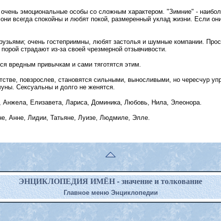
- очень эмоциональные особы со сложным характером. "Зимние" - наибо
они всегда спокойны и любят покой, размеренный уклад жизни. Если они
узьями; очень гостеприимны, любят застолья и шумные компании. Прос
порой страдают из-за своей чрезмерной отзывчивости.
тся вредным привычкам и сами тяготятся этим.
етстве, повзрослев, становятся сильными, выносливыми, но чересчур у
уны. Сексуальны и долго не женятся.
 Анжела, Елизавета, Лариса, Доминика, Любовь, Нила, Элеонора.
не, Анне, Лидии, Татьяне, Луизе, Людмиле, Элле.
ЭНЦИКЛОПЕДИЯ ИМЁН - значение и толкование
Главное меню Энциклопедии