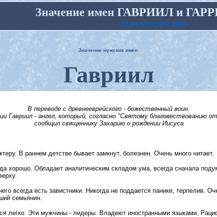
Значение имен
ГАВРИИЛ и ГАРР
энциклопедия имён
Значение мужских имен:
Гавриил
В переводе с древнееврейского - божественный воин.
ии Гавриил - ангел, который, согласно "Святому благовествованию от
сообщил священнику Захарию о рождении Иисуса
теру. В раннем детстве бывает замкнут, болезнен. Очень много читает.
да хорошо. Обладает аналитическим складом ума, всегда сначала подум
верху.
него всегда есть завистники. Никогда не поддается панике, терпелив. О
ший семьянин.
ся легко. Эти мужчины - лидеры. Владеют иностранными языками. Рацио