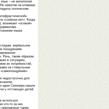
 язык – не монополия
 Но нажатие на клавиши
владела логическим
голофрастической»
а «собачки нет». Когда
), возникает «осевой»
грамматике.
усвоение языка
зглядам, вербальное
аря поощрениям
цированное
. Речь, таким образом,
кже в ситуациях,
ием их потребностей,
иками на стимульные
и «самопоощрение»
ия недостаточно для
механизм.
ко идеи Скиннера нашли
ечи у отстающих детей.
 а используя
 что-то за них.
ю невозможно также