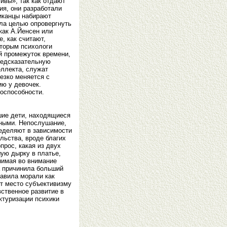
ивы», так как отдают
ия, они разработали
риканцы набирают
ла целью опровергнуть
как А.Йенсен или
, как считают,
оторым психологи
й промежуток времени,
редсказательную
еллекта, служат
езко меняется с
ию у девочек.
тоспособности.
шие дети, находящиеся
нными. Непослушание,
ределяют в зависимости
льства, вроде благих
рос, какая из двух
шую дырку в платье,
нимая во внимание
а причинила больший
равила морали как
т место субъективизму
вственное развитие в
ктуризации психики