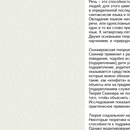
Речь – это способност
людей; для этого шим
в определенной послед
синтаксисом языка и п
Овладение языком начи
речи, или однословных
одно и то же слово при
язык. К четвертому-пя
Двумя основными теор
научением, и «природ
Скиннеровская теория
Скиннер применил к ра
поведение, подобно вс
(подкреплению) дети 
подкрепление, родител
оказывается средством
которые можно обознач
такие, как «конфета» 
объекты или на предме
(подкреплением служит 
Теория Скиннера не по
того, чтобы объяснить
Исследования показали
практическое применен
Теория социального на
Некоторые теоретики н
способности к подража
Однако моделирования