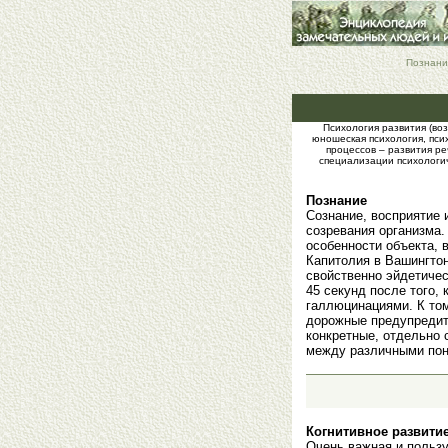
Познание
Психология развития (воз
юношеская психология, пси
процессов – развития ре
специализации психологич
Познание
Сознание, восприятие 
созревания организма.
особенности объекта, 
Капитолия в Вашингтон
свойственно эйдетичес
45 секунд после того,
галлюцинациями. К том
дорожные предупредит
конкретные, отдельно 
между различными поня
Когнитивное развити
Очень важная и польз