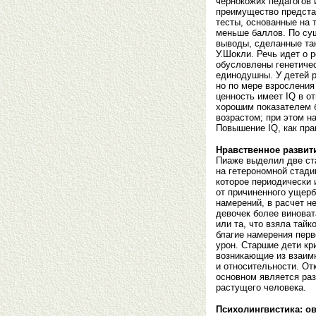
чернокожих педагогов 
преимущество представ
тесты, основанные на 
меньше баллов. По су
выводы, сделанные так
У.Шокли. Речь идет о 
обусловлены генетичес
единодушны. У детей р
но по мере взросления
ценность имеет IQ в о
хорошим показателем б
возрастом; при этом н
Повышение IQ, как пра
Нравственное развит
Пиаже выделил две ст
на гетерономной стад
которое периодически 
от причиненного ущерб
намерений, в расчет н
девочек более виноват
или та, что взяла тай
благие намерения перв
урон. Старшие дети кр
возникающие из взаим
и относительности. От
основном является раз
растущего человека.
Психолингвистика: о