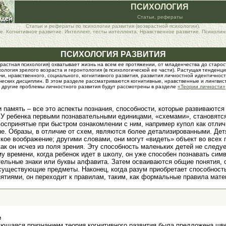
ПСИХОЛОГИЯ
Статьи, рефераты
Статьи и рефераты по психологии развития (возврастной психологии).
. Когнитивное развитие. Интеллект, тесты интеллекта. Нравственное развитие. Психолин
ПСИХОЛОГИЯ РАЗВИТИЯ
растная психология) охватывает жизнь на всем ее протяжении, от младенчества до старост
хология зрелого возраста и геронтология (в психологической ее части). Растущая тенденц
чи, нравственного, социального, когнитивного развития, развития личностной идентичност
еских дисциплин. В этом разделе рассматриваются когнитивные, нравственные и лингвист
другие проблемы личностного развития будут рассмотрены в разделе
«Теории личности»
и память – все это аспекты познания, способности, которые развиваются
 У ребенка первыми познавательными единицами, «схемами», становятс
воспринятые при быстром ознакомлении с ним, например купол как отли
е. Образы, в отличие от схем, являются более детализированными. Дет
кое воображение; другими словами, они могут «видеть» объект во всех 
 как он исчез из поля зрения. Эту способность маленьких детей не следу
у времени, когда ребенок идет в школу, он уже способен познавать сим
ельные знаки или буквы алфавита. Затем осваиваются общие понятия,
существующие предметы. Наконец, когда разум приобретает способност
тиями, он переходит к правилам, таким, как формальные правила матем
е
ующаяся признанием теория когнитивного развития была предложена шв