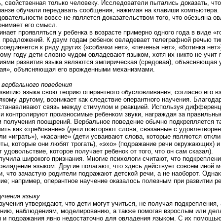
ь, свойственная только человеку. Исследователи пытались доказать, что
панзе обучали передавать сообщения, нажимая на клавиши компьютера.
овательности вовсе не является доказательством того, что обезьяна о
онимает его смысл.
нает проявляться у ребенка в возрасте примерно одного года в виде «
 предложений. К двум годам ребенок овладевает телеграфной речью тип
соединяется к ряду других («собачки нет», «печенья нет», «ботинка нет»
тому году дети словно чудом овладевают языком, хотя их никто не учит 
иями развития языка являются эмпирическая (средовая), объясняющая 
ная», объясняющая его врожденными механизмами.
 вербального поведения
звитию языка свою теорию оперантного обусловливания; согласно его в
якому другому, возникает как следствие оперантного научения. Благод
устанавливают связь между стимулом и реакцией. Используя дифферен
и контролируют произносимые ребенком звуки, награждая за правильные
 получения поощрений. Вербальное поведение обычно подкрепляется та
ить как «требование» (дети повторяют слова, связанные с удовлетворен
или «играть»), «касание» (дети усваивают слова, которые являются откл
ты, которые они любят трогать), «эхо» (подражание речи окружающих) 
удовольствие, которое получает ребенок от того, что он сам сказал).
лучила широкого признания. Многие психологи считают, что подкреплен
 овладение языком. Другие полагают, что здесь действует совсем иной 
, что зачастую родители подражают детской речи, а не наоборот. Одна
ие; например, оперантное научение оказалось полезным при развитии р
учения языку
аучения утверждают, что дети могут учиться, не получая подкрепления,
нию, наблюдениям, моделированию, а также помогая взрослым или делая
 и подражания явно недостаточно для овладения языком. С их помощь