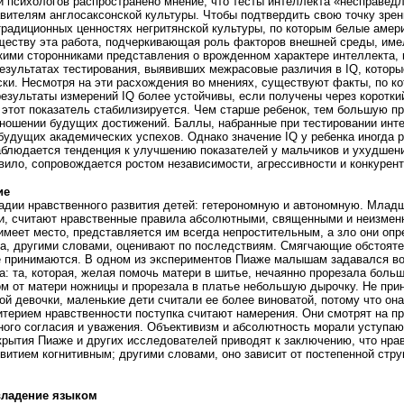
и психологов распространено мнение, что тесты интеллекта «несправедл
ителям англосаксонской культуры. Чтобы подтвердить свою точку зрен
традиционных ценностях негритянской культуры, по которым белые аме
ществу эта работа, подчеркивающая роль факторов внешней среды, име
ими сторонниками представления о врожденном характере интеллекта, 
результатах тестирования, выявивших межрасовые различия в IQ, которые
ки. Несмотря на эти расхождения во мнениях, существуют факты, по к
езультаты измерений IQ более устойчивы, если получены через коротки
 этот показатель стабилизируется. Чем старше ребенок, тем большую п
тношении будущих достижений. Баллы, набранные при тестировании инт
удущих академических успехов. Однако значение IQ у ребенка иногда р
аблюдается тенденция к улучшению показателей у мальчиков и ухудшен
вило, сопровождается ростом независимости, агрессивности и конкурен
ие
адии нравственного развития детей: гетерономную и автономную. Млад
ии, считают нравственные правила абсолютными, священными и неизме
имеет место, представляется им всегда непростительным, а зло они оп
а, другими словами, оценивают по последствиям. Смягчающие обстояте
е принимаются. В одном из экспериментов Пиаже малышам задавался воп
а: та, которая, желая помочь матери в шитье, нечаянно прорезала боль
ком от матери ножницы и прорезала в платье небольшую дырочку. Не при
ой девочки, маленькие дети считали ее более виноватой, потому что он
итерием нравственности поступка считают намерения. Они смотрят на п
ного согласия и уважения. Объективизм и абсолютность морали уступаю
крытия Пиаже и других исследователей приводят к заключению, что нра
витием когнитивным; другими словами, оно зависит от постепенной стру
владение языком