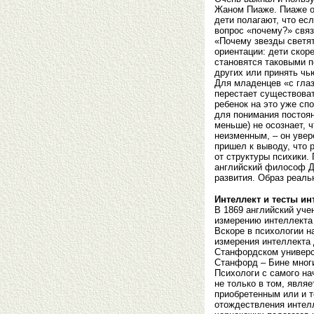
Жаном Пиаже. Пиаже об
дети полагают, что есл
вопрос «почему?» связ
«Почему звезды светят
ориентации: дети скор
становятся таковыми п
других или принять чью
Для младенцев «с глаз
перестает существоват
ребенок на это уже сп
для понимания постоян
меньше) не осознает, ч
неизменным, – он увер
пришел к выводу, что 
от структуры психики.
английский философ Дж
развития. Образ реальн
Интеллект и тесты ин
В 1869 английский уче
измерению интеллекта 
Вскоре в психологии н
измерения интеллекта 
Станфордском универс
Станфорд – Бине мног
Психологи с самого на
не только в том, явля
приобретенным или и т
отождествления интел