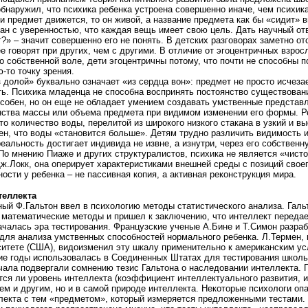
наружил, что психика ребенка устроена совершенно иначе, чем психика
и предмет движется, то он живой, а название предмета как бы «сидит» в
ан с уверенностью, что каждая вещь имеет свою цель. Дать научный отв
?» – значит совершенно его не понять. В детских разговорах заметно о
ее говорят при других, чем с другими. В отличие от эгоцентричных взрос
о собственной воле, дети эгоцентричны потому, что почти не способны п
-то точку зрения.
 долой» буквально означает «из сердца вон»: предмет не просто исчезае
ь. Психика младенца не способна воспринять постоянство существован
особен, но он еще не обладает умением создавать умственные представ
ства массы или объема предмета при видимом изменении его формы. Ре
то количество воды, перелитой из широкого низкого стакана в узкий и вы
ен, что воды «становится больше». Детям трудно различить видимость 
реальность достигает индивида не извне, а изнутри, через его собствен
 По мнению Пиаже и других структуралистов, психика не является «чисто
.Локк, она оперирует характеристиками внешней среды с позиций своег
ости у ребенка – не пассивная копия, а активная реконструкция мира.
теллекта
ный Ф.Гальтон ввел в психологию методы статистического анализа. Галь
математические методы и пришел к заключению, что интеллект передае
ачалась эра тестирования. Французские ученые А.Бине и Т.Симон разра
для анализа умственных способностей нормального ребенка. Л.Термен, 
итете (США), видоизменил эту шкалу применительно к американским у
ие годы использовалась в Соединенных Штатах для тестирования школь
чала подвергали сомнению тезис Гальтона о наследовании интеллекта.
ется ли уровень интеллекта (коэффициент интеллектуального развития, 
ем и другим, но и в самой природе интеллекта. Некоторые психологи оп
лекта с тем «предметом», который измеряется предложенными тестами