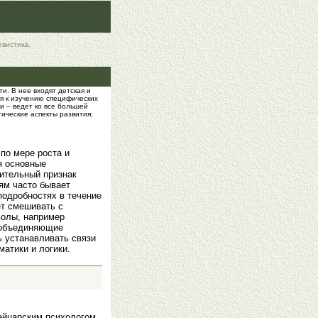
гвистика.
и. В нее входят детская и
ия к изучению специфических
и – ведет ко все большей
ические аспекты развития;
 по мере роста и
я основные
чительный признак
ям часто бывает
подробностях в течение
ет смешивать с
волы, например
 объединяющие
ь устанавливать связи
атики и логики.
ейцарским психологом