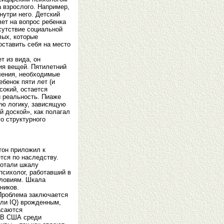
 взрослого. Например,
нутри него. Детский
ет на вопрос ребенка
тсутствие социальной
лых, которые
оставить себя на место
т из вида, он
ия вещей. Пятилетний
ления, необходимые
бенок пяти лет (и
сокий, остается
и реальность. Пиаже
ную логику, зависящую
й доской», как полагал
о структурного
тон приложил к
тся по наследству.
ботали шкалу
психолог, работавший в
словиям. Шкала
ников.
 Проблема заключается
или IQ) врожденным,
асаются
. В США среди