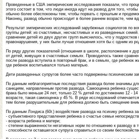
Проведенные в США эмпирические исследования показали, что проце
этого состоит в том, что люди иногда идут на развод для того, чт
обычно более обеспокоены тем, чтобы порвать с прошлым и продемон
Наконец, развод обычно происходит в более раннем возрасте, чем в
Результат эмпирических исследований зарубежных социологов по воп
группы детей: из счастливых, несчастливых и из разведенных семей
сравнении детей из двух других групп выяснилось, что у подростко
правонарушения, у них были лучше отношения хотя бы с одним из ро
По ряду других показателей (отношения в школе, расположение к ду
от детей, живущих в счастливых семьях. Проводилось также сравнен
после развода вступила в повторный брак, и в семьях, где ребенок 
где ребенок воспитывался только матерью.
Дети разведенных супругов более часто подвержены психическим за
По данным неблагоприятные последствия развода более значимы для
санкциям, направленным против развода. Самооценка ребенка сущест
брака было меньше 24 лет, только 22 % детей по достижению 12 - 1
возрасте, такая самооценка у 45 %. В ряде исследований отмечаетс
тем более разрушительным для ребенка должно быть смещение внима
По данным Лэндиса (60г.) воздействие развода на психику ребенка за
- субъективного представления ребенка о счастье семьи непосредств
- возраста ребенка и матери;
- степени выраженности негативных норм по отношению к разводу в т
- способности оставшегося супруга справиться со своим беспокойств