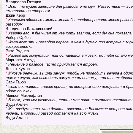
Владислав Гжещик
*
Все, что нужно женщине для развода, это муж. Развестись — вс
смотришь по сторонам.
Джин Керр
*
Капелька здравого смысла могла бы предотвратить много разводов
разводом.
Владислав Катажиньский
*
Уверяю вас, я бы ушел от нее хоть завтра, если бы она показала 
Роберт Орбен
*
Из-за всех этих разводов первое, о чем я думаю при встрече с м
воскресенье?»
Рита Руднер
*
Развод как ампутация: ты остаешься в живых, но тебя стало ме
Маргарет Атвуд
*
Решение о разводе часто принимается втроем.
Лешек Кумор
*
Многие девушки вышли замуж, чтобы не проводить вечера в одино
так же глупо, как выходить замуж лишь потому, что ты влюблена
Сари Габор
*
Е
сли составить список причин, по которым двое вступают в брак
обоих списках.
Миньон Маклофлин
*
В том, что мы развелись, есть и моя вина: я пытался поставить
Вуди Аллен
*
Мы раздумывали, что делать: поехать на Багамские острова или 
недели, а хороший развод остается на всю жизнь.
Вуди Аллен