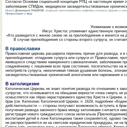
Согласно Основам социальной концепции РПЦ «в настоящее время эт
заболевание СПИДом, медицински засвидетельствованные хронический
Иерей
Димитрий ПАШКОВ
, старший преподаватель кафедры истории Церкви и кано
Православие и мир
Упоминание о возмож
Иисус Христос упоминает единственную причину
«Кто разведется с женою своею не за прелюбодеяние и женится на д
В случае прелюбодеяния со стороны второго супруга, он считае
В православии
Православная церковь расширила перечень причин для развода, и 
прелюбодеяния: отпадение супруга или супруги от Православия, про
явившуюся следствием намеренного самокалечения, заболевание про
соединённому с лишением всех прав состояния, посягательство на жи
непотребств супруга, неизлечимая тяжкая душевная болезнь, злона
засвидетельствованные хронический алкоголизм или наркомания и с
В католицизме
Католическая Церковь не знает понятия развода по отношению к зак
супругов, что основывается на обещании верности «пока смерть не р
осмысляется как образ нерасторжимого единства Христа и Церкви, 
брак (см. Катехизис Католической Церкви, п. 1629, подробнее «Коде
действительности — стороны получают возможность вступить в брак
получения развода законного брака между католиками считается ни
регистрация нового гражданского союза нелегальна (Прелюбодеяние)
воспитания детей в лоне Католицизма также сохраняется), однако та
не распространяется ни на светские юридические процедуры, ни на б
Corpus iuris, относится лишь к католикам Латинского обряда). Кром