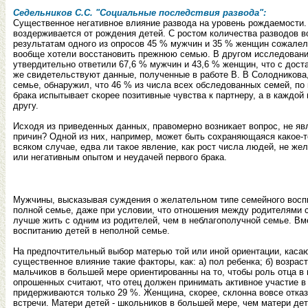
Седельников С.С. "Социальные последствия развода":
Существенное негативное влияние развода на уровень рождаемости. 
воздерживается от рождения детей. С ростом количества разводов в
результатам одного из опросов 45 % мужчин и 35 % женщин сожалел
вообще хотели восстановить прежнюю семью. В другом исследовани
утвердительно ответили 67,6 % мужчин и 43,6 % женщин, что с дост
же свидетельствуют данные, полученные в работе В. В Солодникова,
семье, обнаружил, что 46 % из числа всех обследованных семей, по 
брака испытывает скорее позитивные чувства к партнеру, а в каждой
другу.
Исходя из приведенных данных, правомерно возникает вопрос, не яв
причин? Одной из них, например, может быть сохраняющаяся какое-
всяком случае, едва ли такое явление, как рост числа людей, не ж
или негативным опытом и неудачей первого брака.
Мужчины, высказывая суждения о желательном типе семейного воспит
полной семье, даже при условии, что отношения между родителями с
лучше жить с одним из родителей, чем в неблагополучной семье. Вм
воспитанию детей в неполной семье.
На предпочтительный выбор матерью той или иной ориентации, каса
существенное влияние такие факторы, как: а) пол ребенка; б) возрас
мальчиков в большей мере ориентированны на то, чтобы роль отца в
опрошенных считают, что отец должен принимать активное участие в
придерживаются только 29 %. Женщина, скорее, склонна вовсе отказ
встречи. Матери детей - школьников в большей мере, чем матери дет