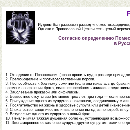
Иудеям был разрешен развод «по жестокосердию»,
Однако в Православной Церкви есть целый перечен
Согласно определению Помест
в Русс
1. Отпадение от Православия (право просить суд о разводе принадл
2. Прелюбодеяние и противоестественные пороки.
3. Неспособность к брачному сожитию (если она началась до брака 
времени совершения брака; если неспособность явилась следствием
4. Заболевание проказой или сифилисом.
5. Безвестное отсутствие (не менее трех лет; два года — если пропа
6. Присуждение одного из супругов к наказанию, соединенному с ли
7. Посягательство на жизнь и здоровье супруга или детей (нанесен
8. Снохачество, сводничество и извлечение выгод из непотребств суп
9. Вступление одного из супругов в новый брак.
10. Неизлечимая тяжкая душевная болезнь, устраняющая возможнос
11. Злонамеренное оставление супруга другим супругом, если оно 