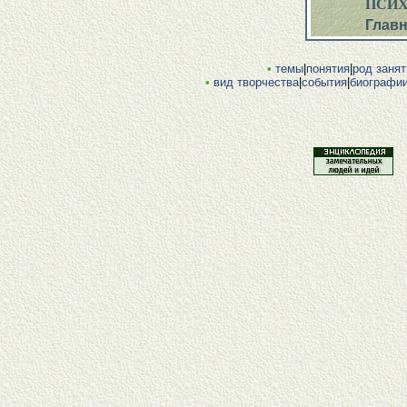
ПСИХО
Глав
•
темы
|
понятия
|
род занят
•
вид творчества
|
события
|
биографи