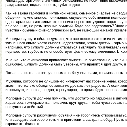
Иногда дисгармония в интимных отношениях не носит явно выраженно
раздражение, подавленность, губит радость.
Как не важна гармония в интимной жизни, семейное счастье не свод
общении, нужно многое: понимание, ощущение собственной полноценно
одна гармония в интимных отношениях перестает удовлетворять супру
влюбленные, не размыкавшие объятий. Куда все подевалось? Ушло без
чувства - обычный физиологический акт, не имеющий никакой привле
Молодые супруги обычно думают, что все шероховатости их интимно
жизненного опыта часто бывает недостаточно, чтобы достичь гармони
например, что супруги должны стараться выглядеть привлекательным
неряшество, грубость не способствует физическому влечению. В хор
Мнение, что физическая привлекательность не обязательна, что лиш
ошибочно. Супруги должны быть уверены, что нравятся друг другу, в 
Ложась в постель с накрученными на бегу волосами, с намазанным 
Мужчина, которого не слишком-то интересует настроение жены, котор
знает, что только обоюдное желание доставляет радость. А если жен
игнорирует, и не раз, не два, а регулярно, то произойдет непоправим
Молодые супруги должны помнить, что достаточно гармонии в интимн
характера, темперамента, привычек друг друга, чтобы чувствовать н
поступков и действий.
Молодые супруги разомкнули объятия - не торопитесь отворачиваться д
или заводить разговор о том, что приготовить завтра на обед. Пусть
скрепляют близость.