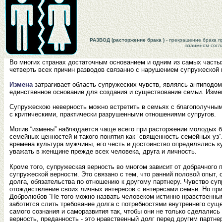
РАЗВОД (расторжение брака )
- прекращение брака пр
взаимном согл
Во многих странах достаточным основанием и одним из самых часты
четверть всех причин разводов связанно с нарушением супружеской 
Измена
затрагивает область супружеских чувств, являясь антиподом
единственное основание для создания и существование семьи. Изме
Супружескою неверность можно встретить в семьях с благополучным
с критическими, практически разрушенными отношениями супругов.
Мотив “измены” наблюдается чаще всего при расторжении молодых бр
семейных ценностей и такого понятия как ”священность семейных уз”
времена культура мужчины, его честь и достоинство определялись к
уважать в женщине прежде всех человека, друга и личность.
Кроме того, супружеская верность во многом зависит от добрачног
супружеской верности. Это связано с тем, что ранний половой опыт,
долга, обязательства по отношению к другому партнеру. Чувство суп
отождествление своих личных интересов с интересами семьи. Но приз
Добролюбов “Не того можно назвать человеком истинно нравственным, 
заботится слить требование долга с потребностями внутреннего суще
самого сознания и саморазвития так, чтобы они не только сделались
верность, преданность - это нравственный долг перед другим партне