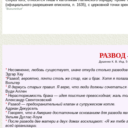
(официального разрешения епископа, п. 1635), с церковной точки зре
"Википедия"
РАЗВОД
Душенко К. В. Изд. 5
*
Несомненно, любовь существует, иначе откуда столько разводов
Эдгар Хау
*
Развод, вероятно, почти столь же стар, как и брак. Хотя я полага
Вольтер
*
Я держусь старых правил. Я верю, что люди должны сочетаться бр
Вуди Аллен
*
Нерасторжимость брака — идея поистине превосходная; жаль тол
Александр Свентоховский
*
Развод — предохранительный клапан в супружеском котле.
Адриан Декурсель
*
Говорят, что в Америке достаточным основанием для развода яв
Уильям Дуглас-Хоум
*
После развода две матери в двух домах восклицают: «Я же тебе 
всей организации.