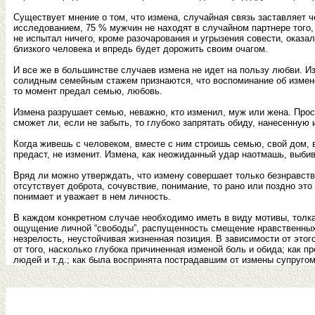
Существует мнение о том, что измена, случайная связь заставляет ч
исследованием, 75 % мужчин не находят в случайном партнере того,
не испытал ничего, кроме разочарования и угрызения совести, оказа
близкого человека и впредь будет дорожить своим очагом.
И все же в большинстве случаев измена не идет на пользу любви. Из
солидным семейным стажем признаются, что воспоминание об измене од
то момент предал семью, любовь.
Измена разрушает семью, неважно, кто изменил, муж или жена. Прост
сможет ли, если не забыть, то глубоко запрятать обиду, нанесенную 
Когда живешь с человеком, вместе с ним строишь семью, свой дом, в
предаст, не изменит. Измена, как неожиданный удар наотмашь, выбива
Вряд ли можно утверждать, что измену совершает только безнравств
отсутствует доброта, сочувствие, понимание, то рано или поздно это
понимает и уважает в нем личность.
В каждом конкретном случае необходимо иметь в виду мотивы, толк
ощущение личной “свободы”, распущенность смещение нравственных ц
незрелость, неустойчивая жизненная позиция. В зависимости от этог
от того, насколько глубока причиненная изменой боль и обида; как п
людей и т.д.; как была воспринята пострадавшим от измены супругом