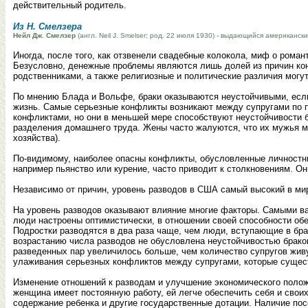
действительный родитель.
Из Н. Смелзера
Нейл Дж. Смелзер
(англ. Neil J. Smelser; род. 22 июля 1930) - выдающийся американ
Иногда, после того, как отзвенели свадебные колокола, миф о роман
Безусловно, денежные проблемы являются лишь долей из причин кон
родственниками, а также религиозные и политические различия мог
По мнению Блада и Вольфе, браки оказываются неустойчивыми, если
жизнь. Самые серьезные конфликты возникают между супругами по п
конфликтами, но они в меньшей мере способствуют неустойчивости 
разделения домашнего труда. Жены часто жалуются, что их мужья м
хозяйства).
По-видимому, наиболее опасны конфликты, обусловленные личностны
например пьянство или курение, часто приводит к столкновениям. Он
Независимо от причин, уровень разводов в США самый высокий в мире
На уровень разводов оказывают влияние многие факторы. Самыми ва
люди настроены оптимистически, в отношении своей способности обе
Подростки разводятся в два раза чаще, чем люди, вступающие в брак
возрастанию числа разводов не обусловлена неустойчивостью браков
разведенных пар увеличилось больше, чем количество супругов жив
улаживания серьезных конфликтов между супругами, которые сущес
Изменение отношений к разводам и улучшение экономического полож
женщина имеет постоянную работу, ей легче обеспечить себя и своих
содержание ребенка и другие государственные дотации. Наличие пос