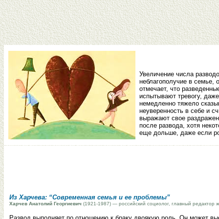
Увеличение числа разводо
неблагополучие в семье, 
отмечает, что разведенн
испытывают тревогу, даже
немедленно тяжело сказыв
неуверенность в себе и с
выражают свое раздражени
после развода, хотя неко
еще дольше, даже если ро
Из Харчева: “Современная семья и ее проблемы”
Харчев Анатолий Георгиевич
(1921-1987) — российский социолог, главный редактор 
Развод выполняет по отношению к браку двоякую роль. Он может вы