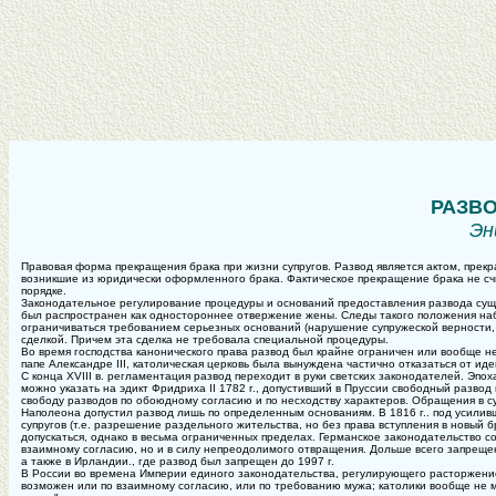
РАЗВО
Эн
Правовая форма прекращения брака при жизни супругов. Развод является актом, пре
возникшие из юридически оформленного брака. Фактическое прекращение брака не с
порядке.
Законодательное регулирование процедуры и оснований предоставления развода сущест
был распространен как одностороннее отвержение жены. Следы такого положения наб
ограничиваться требованием серьезных оснований (нарушение супружеской верности, 
сделкой. Причем эта сделка не требовала специальной процедуры.
Во время господства канонического права развод был крайне ограничен или вообще нед
папе Александре III, католическая церковь была вынуждена частично отказаться от ид
С конца XVIII в. регламентация развод переходит в руки светских законодателей. Эп
можно указать на эдикт Фридриха II 1782 г., допустивший в Пруссии свободный разво
свободу разводов по обоюдному согласию и по несходству характеров. Обращения в с
Наполеона допустил развод лишь по определенным основаниям. В 1816 г.. под усилив
супругов (т.е. разрешение раздельного жительства, но без права вступления в новый б
допускаться, однако в весьма ограниченных пределах. Германское законодательство со 
взаимному согласию, но и в силу непреодолимого отвращения. Дольше всего запрещени
а также в Ирландии., где развод был запрещен до 1997 г.
В России во времена Империи единого законодательства, регулирующего расторжение
возможен или по взаимному согласию, или по требованию мужа; католики вообще не мог