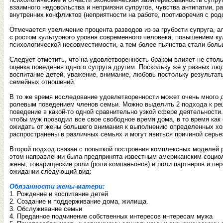
взаимного недовольства и неприязни супругов, чувства антипатии, 
внутренних конфликтов (неприятности на работе, противоречия с род
Отмечается увеличение процента разводов из-за грубости супруга, а
с ростом культурного уровня современного человека, повышением ку
психологической несовместимости, а тем более пьянства стали боль
Следует отметить, что на удовлетворенность браком влияет не стол
оценка поведения одного супруга другим. Поскольку же у разных лю
воспитание детей, уважение, внимание, любовь постольку результат
семейных отношений.
В то же время исследование удовлетворенности может очень много 
ролевым поведением членов семьи. Можно выделить 2 подхода к ре
поведение в какой-то одной сравнительно узкой сфере деятельности.
чтобы муж проводил все свое свободное время дома, в то время ка
ожидать от жены большего внимания к выполнению определенных хозя
распространены в различных семьях и могут явиться причиной серь
Второй подход связан с попыткой построения комплексных моделей 
этом направлении была предпринята известным американским социол
жены, товарищеские роли (роли компаньонов) и роли партнеров и пе
ожидании следующий вид:
Обязанности жены-матери:
1. Рождение и воспитание детей
2. Создание и поддерживание дома, жилища.
3. Обслуживание семьи
4. Преданное подчинение собственных интересов интересам мужа