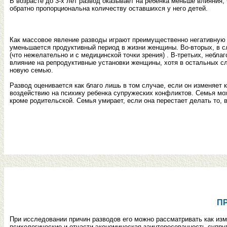
В возрасте до 3-х лет развод оказывает на ребенка меньше влияния,
обратно пропорциональна количеству оставшихся у него детей.
Как массовое явление разводы играют преимущественно негативную р
уменьшается продуктивный период в жизни женщины. Во-вторых, в с
(что нежелательно и с медицинской точки зрения) . В-третьих, небл
влияние на репродуктивные установки женщины, хотя в остальных с
новую семью.
Развод оценивается как благо лишь в том случае, если он изменяет
воздействию на психику ребенка супружеских конфликтов. Семья мо
кроме родительской. Семья умирает, если она перестает делать то, в
П
При исследовании причин разводов его можно рассматривать как из
психологические и отчасти экономическая заинтересованность супруг