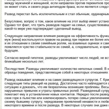
между мужчиной и женщиной, если направлен против пережитков прош
он может стать и своего рода антиподом брака, если является следс
Развод перестал быть исключительным и стал обычным, ординарным 
Безусловно, вопрос о том, какое влияние на этот выбор имеет устано
Однако тот факт, что треть разводов падает на семьи, существовавши
какой-то мере уже подтверждает сделанный вывод.
Следующее направление влияния разводов на эффективность функцион
муж (жена) воспользуется правом на развод при первом же более или
и их отношении к своим семейным ролям, на взаимных оценках и само
появляется чувство стабильности их семей, а, следовательно, и ори
будущее.
Согласно верной гипотезе, разводы увеличивают число людей, не вст
ближайшие несколько лет.
Последствия: Разводы увеличивают количество неполных семей. В 
образцы поведения, представляющие собой в некоторых отношениях а
Развод оказывает влияние и на самих разводящихся супругов. Г. Кри
следующие типы реакций на развод. Достаточно часто наблюдается 
ситуацию и доказать, что им безразличны возникшие проблемы. Весь
нарушенных привычек и утраты привычных ролей. Разведенный супру
помогают ему в установлении новых контактов. Нередко после разво
свое горе в пьянстве или компенсировать потерю семьи увеличение
своему бывшему супругу, чередование проявлений ненависти и любв
некоторого времени и после развода. В некоторых случаях они даже 