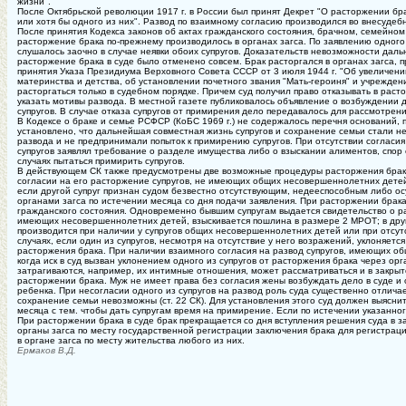
жизни".
После Октябрьской революции 1917 г. в России был принят Декрет "О расторжении брака
или хотя бы одного из них". Развод по взаимному согласию производился во внесуде
После принятия Кодекса законов об актах гражданского состояния, брачном, семейном 
расторжение брака по-прежнему производилось в органах загса. По заявлению одного
слушалось заочно в случае неявки обоих супругов. Доказательств невозможности даль
расторжение брака в суде было отменено совсем. Брак расторгался в органах загса, 
принятия Указа Президиума Верховного Совета СССР от 3 июля 1944 г. "Об увеличе
материнства и детства, об установлении почетного звания "Мать-героиня" и учрежден
расторгаться только в судебном порядке. Причем суд получил право отказывать в рас
указать мотивы развода. В местной газете публиковалось объявление о возбуждении 
супругов. В случае отказа супругов от примирения дело передавалось для рассмотрения
В Кодексе о браке и семье РСФСР (КоБС 1969 г.) не содержалось перечня оснований, п
установлено, что дальнейшая совместная жизнь супругов и сохранение семьи стали н
развода и не предпринимали попыток к примирению супругов. При отсутствии согласия
супругов заявлял требование о разделе имущества либо о взыскании алиментов, спор
случаях пытаться примирить супругов.
В действующем СК также предусмотрены две возможные процедуры расторжения брака:
согласии на его расторжение супругов, не имеющих общих несовершеннолетних детей,
если другой супруг признан судом безвестно отсутствующим, недееспособным либо ос
органами загса по истечении месяца со дня подачи заявления. При расторжении брака
гражданского состояния. Одновременно бывшим супругам выдается свидетельство о р
имеющих несовершеннолетних детей, взыскивается пошлина в размере 2 МРОТ; в друг
производится при наличии у супругов общих несовершеннолетних детей или при отсутс
случаях, если один из супругов, несмотря на отсутствие у него возражений, уклоняетс
расторжения брака. При наличии взаимного согласия на развод супругов, имеющих общ
когда иск в суд вызван уклонением одного из супругов от расторжения брака через орг
затрагиваются, например, их интимные отношения, может рассматриваться и в закрыт
расторжении брака. Муж не имеет права без согласия жены возбуждать дело в суде и
ребенка. При несогласии одного из супругов на развод роль суда существенно отлича
сохранение семьи невозможны (ст. 22 СК). Для установления этого суд должен выясни
месяца с тем. чтобы дать супругам время на примирение. Если по истечении указанно
При расторжении брака в суде брак прекращается со дня вступления решения суда в з
органы загса по месту государственной регистрации заключения брака для регистрации
в органе загса по месту жительства любого из них.
Ермаков В.Д.