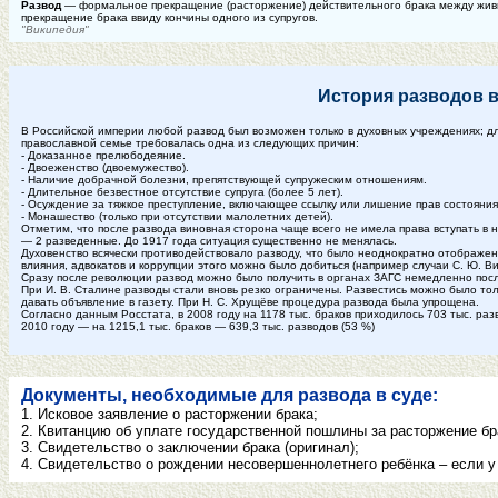
Развод
— формальное прекращение (расторжение) действительного брака между живым
прекращение брака ввиду кончины одного из супругов.
"Википедия"
История разводов в
В Российской империи любой развод был возможен только в духовных учреждениях; д
православной семье требовалась одна из следующих причин:
- Доказанное прелюбодеяние.
- Двоеженство (двоемужество).
- Наличие добрачной болезни, препятствующей супружеским отношениям.
- Длительное безвестное отсутствие супруга (более 5 лет).
- Осуждение за тяжкое преступление, включающее ссылку или лишение прав состояния
- Монашество (только при отсутствии малолетних детей).
Отметим, что после развода виновная сторона чаще всего не имела права вступать в
— 2 разведенные. До 1917 года ситуация существенно не менялась.
Духовенство всячески противодействовало разводу, что было неоднократно отображен
влияния, адвокатов и коррупции этого можно было добиться (например случаи С. Ю. 
Сразу после революции развод можно было получить в органах ЗАГС немедленно после
При И. В. Сталине разводы стали вновь резко ограничены. Развестись можно было то
давать объявление в газету. При Н. С. Хрущёве процедура развода была упрощена.
Согласно данным Росстата, в 2008 году на 1178 тыс. браков приходилось 703 тыс. разво
2010 году — на 1215,1 тыс. браков — 639,3 тыс. разводов (53 %)
Документы, необходимые для развода в суде:
1. Исковое заявление о расторжении брака;
2. Квитанцию об уплате государственной пошлины за расторжение бр
3. Свидетельство о заключении брака (оригинал);
4. Свидетельство о рождении несовершеннолетнего ребёнка – если 