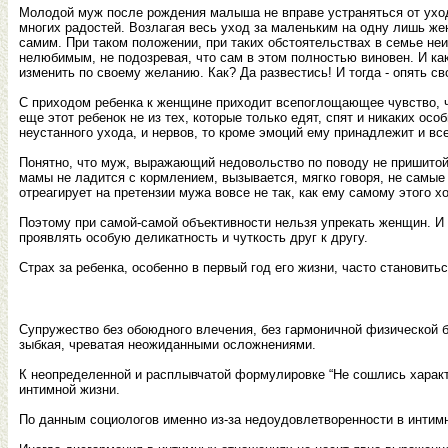
Молодой муж после рождения малыша не вправе устраняться от ухода
многих радостей. Возлагая весь уход за маленьким на одну лишь жен
самим. При таком положении, при таких обстоятельствах в семье не
нелюбимым, не подозревая, что сам в этом полностью виновен. И ка
изменить по своему желанию. Как? Да развестись! И тогда - опять сво
С приходом ребенка к женщине приходит всепоглощающее чувство, чт
еще этот ребенок не из тех, которые только едят, спят и никаких осо
неустанного ухода, и нервов, то кроме эмоций ему принадлежит и все
Понятно, что муж, выражающий недовольство по поводу не пришитой 
мамы не ладится с кормлением, вызывается, мягко говоря, не самые
отреагирует на претензии мужа вовсе не так, как ему самому этого хо
Поэтому при самой-самой объективности нельзя упрекать женщин. И 
проявлять особую деликатность и чуткость друг к другу.
Страх за ребенка, особенно в первый год его жизни, часто становит
Супружество без обоюдного влечения, без гармоничной физической бл
зыбкая, чреватая неожиданными осложнениями.
К неопределенной и расплывчатой формулировке “Не сошлись характ
интимной жизни.
По данным социологов именно из-за недоудовлетворенности в интим