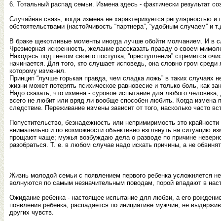
6. Тотальный распад семьи. Измена здесь - фактически результат с
Случайная связь, когда измена не характеризуется регулярностью 
обстоятельствами (настойчивость “партнера”, “удобным случаем” и т.д
В браке щекотливые моменты иногда лучше обойти молчанием. И в сл
Чрезмерная искренность, желание рассказать правду о своем мимол
Находясь под гнетом своего поступка, “преступления” стремится очи
начинается. Для того, кто слушает исповедь, она словно гром среди
которому изменил.
Принцип “лучше горькая правда, чем сладка ложь” в таких случаях н
жизни может потерять психическое равновесие и только боль, как зан
Надо сказать, что измена - суровое испытание для любого человека, 
всего не любит или вряд ли вообще способен любить. Когда измена 
следствие. Переживание измены зависит от того, насколько часто в
Попустительство, безнадежность или непримиримость это крайности
внимательно и по возможности объективно взглянуть на ситуацию изм
прощают чаще; мужья возбуждаю дела о разводе по причине неверно
разобраться. Т. е. в любом случае надо искать причины, а не обвинят
Жизнь молодой семьи с появлением первого ребенка усложняется не
волнуются по самым незначительным поводам, порой впадают в нас
Ожидание ребенка - настоящее испытание для любви, а его рождение
появления ребенка, распадается по инициативе мужчин, не выдержи
других чувств.