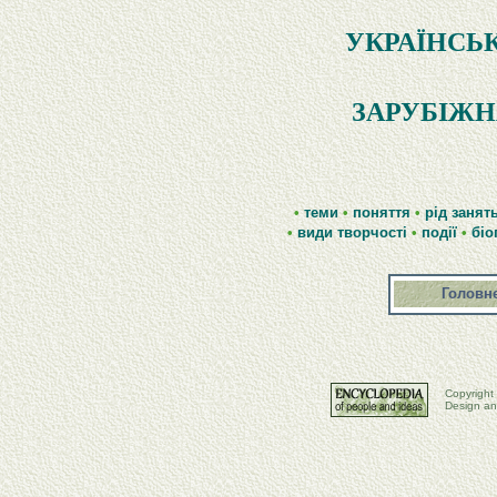
УКРАЇНСЬК
ЗАРУБІЖН
•
теми
•
поняття
•
рід занят
•
види творчості
•
події
•
біо
Головн
Copyright
Design an