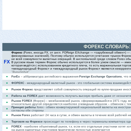
ФОРЕКС СЛОВАРЬ
Форекс
(Forex, иногда FX, от англ. FOReign EXchange — «зарубежный обмен») —
фиксированных значений). Поэтому обычно используется сочетание «рынок Форекс»
не всей совокупности валютных операций. В англоязычной среде словом Forex обыч
FX
В русском языке термин Форекс обычно используется в более узком смысле — име
которая ведётся с использованием кредитного плеча, то есть маржинальная торг
«международный Форекс» и «международный рынок Форекс» являются некорректной
"Википедия"
•
ForEx
– аббревиатура английского выражения
Foreign Exchange Operations
, что
•
ФОРЕКС
- международный валютный рынок - это глобальная система взаимодейс
•
Рынок Форекс
представляет собой совокупность операций по купле-продаже инос
•
Работа на FOREX
дает возможность получать высокую прибыль даже от незначит
Рынок FOREX
(Форекс) – межбанковский рынок, сформировавшийся в 1971 году, к
•
относительно другой определяется наиболее очевидным образом – обменом с те
Принцип работы
forex - обмен конвертируемой национальной валюты на иностран
•
согласны обе стороны
•
Рынок Forex
работает 24 часа в сутки, и обмен валюты в течение всей рабочей н
•
Торговля на Форексе
происходит по телефону и через терминалы компьютера одн
FOREX
- наиболее объективный рынок, т.к. если его отдельные участники хотят хо
•
на рынок единичных участников практически полностью исключается