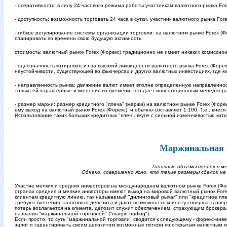
- оперативность: в силу 24-часового режима работы участникам валютного рынка Fore
- доступность: возможность торговать 24 часа в сутки, участник валютного рынка F
- гибкое регулирование системы организации торговли: на валютном рынке Forex (Ф
планировать по времени свою будущую активность;
стоимость: валютный рынок Forex (Форекс) традиционно не имеет никаких комиссио
- однозначность котировок: из-за высокой ликвидности валютного рынка Forex (Фо
неустойчивости, существующей во фьючерсах и других валютных инвестициях, где м
- направленность рынка: движение валют имеет вполне определенную направленнос
только ей характерные изменения во времени, что дает инвестиционным менеджер
- размер маржи: размер кредитного "плеча" (маржи) на валютном рынке Forex (Фор
ему выход на валютный рынок Forex (Форекс), и обычно составляет 1:100. Т.е., внес
Использование таких больших кредитных "плеч", вкупе с сильной изменчивостью кот
Маржинальная с
Типичные объемы сделок в м
Однако, совершенно ясно, что такие размеры сделок не
Участие мелких и средних инвесторов на международном валютном рынке Forex (Фор
странах средние и мелкие инвесторы имеют выход на мировой валютный рынок Forex
клиентам кредитную линию, так называемый "дилинговый рычаг" или "кредитное пл
требуют внесения залогового депозита и дают возможность клиенту совершать опера
потерь возлагается на клиента, депозит служит обеспечением, страхующим брокера
названия "маржинальной торговлей" ("margin trading").
Если просто, то суть "маржинальной торговли" сводится к следующему - форекс-ин
залог и гарантировать своим депозитом возможные потери по открытым валютным п