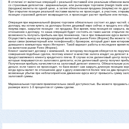
В отличие от валютных операций с реальной поставкой или реальным обменом валют
со страховым депозитом - маржинальную, или рычаговую торговлю (margin trade или 
(продажа) валюты по одной цене, а затем обязательная продажа (покупка) ее по дру
При открытии позиции реальной поставки валюты не происходит, а участник, открыв
позиции страховой депозит возвращается, и происходит расчет прибыли или потерь.
Операция при маржинальной форекс-торговле обязательно состоит из двух частей: 
доллару, мы хотим купить за доллары более дешевый евро сейчас и продать его обр
покупка евро, закрытие позиции - ее продажа. Все время, пока позиция не закрыта, 
отношению к доллару, то наша операция будет состоять из таких шагов: открытие по
возможность получать прибыль как при понижении, так и при повышении курса валют
Осуществить выход на международный валютный рынок Forex (Форекс) Вы можете то
канал связи (компьютерный или телефонный) с брокером, который дает вам котиров
домашнего компьютера через Интернет. Такой вариант работы в последнее время по
на валютном рынке Forex (Форекс).
Клиент заключает договор с компанией, по которому последняя обязуется по поручен
совершения подобных сделок, поэтому клиент в качестве залога кладет на депозит 
предоставляемого клиенту кредитного плеча. В случае если дилинговый центр получ
которые покрываются из залогового депозита; если дилинговый центр получил приб
Полученная прибыль начисляется на залоговый депозит клиента. Обязательным усло
деньги; если такого не происходит, то банк может сам закрыть длинную позицию кор
когда курсы валют по отношению друг к другу изменяются более чем на два процента
возможные убытки при неблагоприятном движении курса могут превысить сумму зало
залоговой суммы.
Маржинальная торговля привлекательна своей доступностью. Вы можете продавать и
размере всего 1-3 процентов от суммы сделки.