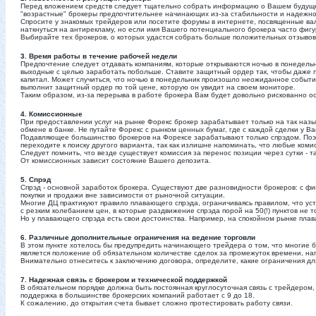
Перед вложением средств следует тщательно собрать информацию о Вашем будущем
"возрастные" брокеры предпочтительнее начинающих из-за стабильности и надежн
Спросите у знакомых трейдеров или посетите форумы в интернете, посвященные в
наткнуться на антирекламу, но если имя Вашего потенциального брокера часто фигу
Выбирайте тех брокеров, о которых удастся собрать больше положительных отзывов
3. Время работы в течение рабочей недели
Предпочтение следует отдавать компаниям, которые открываются ночью в понедельн
выходные с целью заработать побольше. Ставите защитный ордер так, чтобы даже п
капитал. Может случиться, что ночью в понедельник произошло неожиданное событие
выполнит защитный ордер по той цене, которую он увидит на своем мониторе.
Таким образом, из-за перерыва в работе брокера Вам будет довольно рискованно о
4. Комиссионные
При предоставлении услуг на рынке Форекс брокер зарабатывает только на так назы
обмене в банке. Не путайте Форекс с рынком ценных бумаг, где с каждой сделки у 
Подавляющее большинство брокеров на Форексе зарабатывают только спрэдом. Поэто
переходите к поиску другого варианта, так как излишне напоминать, что любые ком
Следует помнить, что везде существует комиссия за перенос позиции через сутки -
От комиссионных зависит состояние Вашего депозита.
5. Спрэд
Спрэд - основной заработок брокера. Существуют две разновидности брокеров: с 
покупки и продажи вне зависимости от рыночной ситуации.
Многие ДЦ практикуют правило плавающего спрэда, ограничиваясь правилом, что ус
с резким колебанием цен, в которые раздвижение спрэда порой на 50(!) пунктов не 
Но у плавающего спрэда есть свои достоинства. Например, на спокойном рынке плав
6. Различные дополнительные ограничения на ведение торговли
В этом пункте хотелось бы предупредить начинающего трейдера о том, что многие
является положение об обязательном количестве сделок за промежуток времени, на
Внимательно отнеситесь к заключению договора, определите, какие ограничения д
7. Надежная связь с брокером и технической поддержкой
В обязательном порядке должна быть постоянная круглосуточная связь с трейдером
поддержка в большинстве брокерских компаний работает с 9 до 18.
К сожалению, до открытия счета бывает сложно протестировать работу связи.