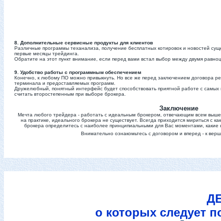
8. Дополнительные сервисные продукты для клиентов
Различные программы теханализа, получение бесплатных котировок и новостей сущ
первые месяцы трейдинга.
Обратите на этот пункт внимание, если перед вами встал выбор между двумя равн
9. Удобство работы с программным обеспечением
Конечно, к любому ПО можно привыкнуть. Но все же перед заключением договора р
терминала и предоставляемых программ.
Дружелюбный, понятный интерфейс будет способствовать приятной работе с самых п
считать второстепенным при выборе брокера.
Заключение
Мечта любого трейдера - работать с идеальным брокером, отвечающим всем выш
на практике, идеального брокера не существует. Всегда приходится мириться с к
брокера определитесь с наиболее принципиальными для Вас моментами, какие ка
Внимательно ознакомьтесь с договором и вперед - к верш
Д
о которых следует п