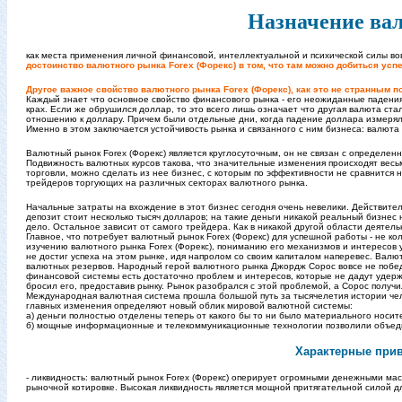
Назначение вал
как места применения личной финансовой, интеллектуальной и психической силы вовс
достоинство валютного рынка Forex (Форекс) в том, что там можно добиться усп
Другое важное свойство валютного рынка Forex (Форекс), как это не странным по
Каждый знает что основное свойство финансового рынка - его неожиданные падения.
крах. Если же обрушился доллар, то это всего лишь означает что другая валюта ста
отношению к доллару. Причем были отдельные дни, когда падение доллара измерялос
Именно в этом заключается устойчивость рынка и связанного с ним бизнеса: валюта 
Валютный рынок Forex (Форекс) является круглосуточным, он не связан с определе
Подвижность валютных курсов такова, что значительные изменения происходят весь
торговли, можно сделать из нее бизнес, с которым по эффективности не сравнится
трейдеров торгующих на различных секторах валютного рынка.
Начальные затраты на вхождение в этот бизнес сегодня очень невелики. Действит
депозит стоит несколько тысяч долларов; на такие деньги никакой реальный бизнес
дело. Остальное зависит от самого трейдера. Как в никакой другой области деятельн
Главное, что потребует валютный рынок Forex (Форекс) для успешной работы - не кол
изучению валютного рынка Forex (Форекс), пониманию его механизмов и интересов 
не достиг успеха на этом рынке, идя напролом со своим капиталом наперевес. Валю
валютных резервов. Народный герой валютного рынка Джордж Сорос вовсе не победи
финансовой системы есть достаточно проблем и интересов, которые не дадут удерж
бросил его, предоставив рынку. Рынок разобрался с этой проблемой, а Сорос получ
Международная валютная система прошла большой путь за тысячелетия истории че
главных изменения определяют новый облик мировой валютной системы:
а) деньги полностью отделены теперь от какого бы то ни было материального носит
б) мощные информационные и телекоммуникационные технологии позволили объеди
Характерные прив
- ликвидность: валютный рынок Forex (Форекс) оперирует огромными денежными ма
рыночной котировке. Высокая ликвидность является мощной притягательной силой дл