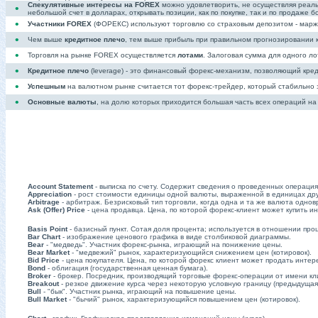
Спекулятивные интересы на FOREX
можно удовлетворить, не осуществляя реаль
•
небольшой счет в долларах, открывать позиции, как по покупке, так и по продаже 
•
Участники FOREX
(ФОРЕКС) используют торговлю со страховым депозитом - марж
•
Чем выше
кредитное плечо
, тем выше прибыль при правильном прогнозировании к
•
Торговля на рынке FOREX осуществляется
лотами
. Залоговая сумма для одного л
•
Кредитное плечо
(leverage) - это финансовый форекс-механизм, позволяющий кре
•
Успешным
на валютном рынке считается тот форекс-трейдер, который стабильно
•
Основные валюты
, на долю которых приходится большая часть всех операций н
Account Statement
- выписка по счету. Содержит сведения о проведенных операция
Appreciation
- рост стоимости единицы одной валюты, выраженной в единицах др
Arbitrage
- арбитраж. Безрисковый тип торговли, когда одна и та же валюта одновр
Ask (Offer) Price
- цена продавца. Цена, по которой форекс-клиент может купить и
Basis Point
- базисный пункт. Сотая доля процента; используется в отношении про
Bar Chart
- изображение ценового графика в виде столбиковой диаграммы.
Bear
- "медведь". Участник форекс-рынка, играющий на понижение цены.
Bear Market
- "медвежий" рынок, характеризующийся снижением цен (котировок).
Bid Price
- цена покупателя. Цена, по которой форекс клиент может продать инте
Bond
- облигация (государственная ценная бумага).
Broker
- брокер. Посредник, производящий торговые форекс-операции от имени к
Breakout
- резкое движение курса через некоторую условную границу (предыдущая
Bull
- "бык". Участник рынка, играющий на повышение цены.
Bull Market
- "бычий" рынок, характеризующийся повышением цен (котировок).