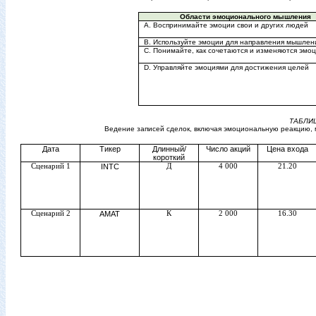
Области эмоционального мышления
А. Воспринимайте эмоции свои и других людей
В. Используйте эмоции для направления мышлен
С. Понимайте, как сочетаются и изменяются эмо
D
. Управляйте эмоциями для достижения целей
ТАБЛИЦ
Ведение записей сделок, включая эмоциональную реакцию, 
Дата
Тикер
Длинный/
Число акций
Цена входа
короткий
Сценарий 1
INTC
Д
4 000
21.20
Сценарий 2
AMAT
К
2 000
16.30