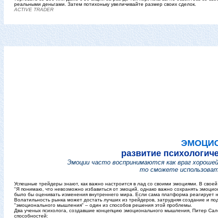
реальными деньгами. Затем потихоньку увеличивайте размер своих сделок.
ACTIVE TRADER
ЭМОЦИ
развитие психологич
Эмоции часто воспринимаются как враг хорошей
то сможете использовать
Успешные трейдеры знают, как важно настроится в лад со своими эмоциями. В свое
"Я понимаю, что невозможно избавиться от эмоций, однако важно сохранять эмоцио
было бы оценивать изменения внутреннего мира. Если сама платформа реагирует н
Волатильность рынка может достать лучших из трейдеров, затрудняя создание и п
"эмоционального мышления" – один из способов решения этой проблемы.
Два ученых психолога, создавшие концепцию эмоционального мышления, Питер Салове
способностей: