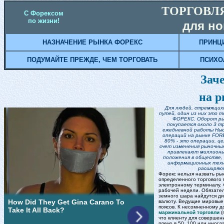
ТОРГОВЛ
С Форексом
по жизни!
для н
НАЗНАЧЕНИЕ РЫНКА ФОРЕКС
ПРИНЦ
ПОДУМАЙТЕ ПРЕЖДЕ, ЧЕМ ТОРГОВАТЬ
ПСИХО
Зач
на 
Для людей, стремящихс
путей, один из них это т
ФОРЕКС. Оборот рын
покупается около 3 т
ежедневной работы Нью
операций на рынке FORE
80% - это операции, ц
счет изменения рыночных
привлекают миллионы 
положения в обществе,
информационных техн
расширяют
Форекс нельзя назвать ры
определенного торгового 
электронному терминалу. 
рабочей недели. Обязател
земного шара найдутся ди
валюту. Ведущие мировые
поясов. К несомненному д
маржинальной торговли
(
что клиенту для совершен
плечо в 50, 100 или иногд