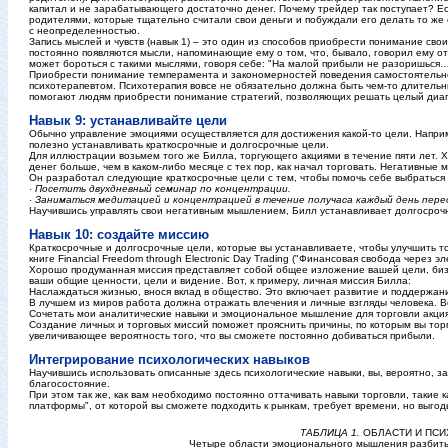
капитал и не зарабатывающего достаточно денег. Почему трейдер так поступает? Ес
родителями, которые тщательно считали свои деньги и побуждали его делать то же 
с неопределенностью.
Запись мыслей и чувств (навык 1) – это один из способов приобрести понимание сво
постоянно появляются мысли, напоминающие ему о том, что, бывало, говорил ему о
может бороться с такими мыслями, говоря себе: "На малой прибыли не разоришься…
Приобрести понимание темперамента и закономерностей поведения самостоятельно 
психотерапевтом. Психотерапия вовсе не обязательно должна быть чем-то длительн
помогают людям приобрести понимание стратегий, позволяющих решать целый диап
Навык 9: устанавливайте цели
Обычно управление эмоциями осуществляется для достижения какой-то цели. Наприм
полезно устанавливать краткосрочные и долгосрочные цели.
Для иллюстрации возьмем того же Билла, торгующего акциями в течение пяти лет. Х
денег больше, чем в каком-либо месяце с тех пор, как начал торговать. Негативные
Он разработал следующие краткосрочные цели с тем, чтобы помочь себе выбраться и
· Посетить двухдневный семинар по концентрации.
· Заниматься медитацией и концентрацией в течение получаса каждый день пер
Научившись управлять свои негативным мышлением, Билл устанавливает долгосрочну
Навык 10: создайте миссию
Краткосрочные и долгосрочные цели, которые вы устанавливаете, чтобы улучшить то
книге Financial Freedom through Electronic Day Trading ("Финансовая свобода через
Хорошо продуманная миссия представляет собой общее изложение вашей цели, бизн
ваши общие ценности, цели и видение. Вот, к примеру, личная миссия Билла:
Наслаждаться жизнью, внося вклад в общество. Это включает развитие и поддержан
В лучшем из миров работа должна отражать влечения и личные взгляды человека. В
Сочетать мои аналитические навыки и эмоциональное мышление для торговли акци
Создание личных и торговых миссий поможет прояснить причины, по которым вы торг
увеличивающее вероятность того, что вы сможете постоянно добиваться прибыли.
Интегрирование психологических навыков
Научившись использовать описанные здесь психологические навыки, вы, вероятно, з
благосостояние.
При этом так же, как вам необходимо постоянно оттачивать навыки торговли, такие
платформы", от которой вы сможете подходить к рынкам, требует времени, но выгоды
ТАБЛИЦА 1.
ОБЛАСТИ И ПС
Четыре области эмоционального мышления разбиты 