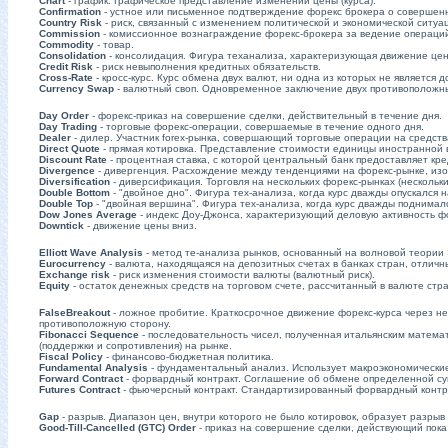
Chart
- график. Графическое представление изменений цены (курса).
Confirmation
- устное или письменное подтверждение форекс брокера о совершенн
Country Risk
- риск, связанный с изменением политической и экономической ситуац
Commission
- комиссионное вознаграждение форекс-брокера за ведение операций
Commodity
- товар.
Consolidation
- консолидация. Фигура теханализа, характеризующая движение це
Credit Risk
- риск невыполнения кредитных обязательств.
Cross-Rate
- кросс-курс. Курс обмена двух валют, ни одна из которых не является
Currency Swap
- валютный своп. Одновременное заключение двух противоположных
Day Order
- форекс-приказ на совершение сделки, действительный в течение дня.
Day Trading
- торговые форекс-операции, совершаемые в течение одного дня.
Dealer
- дилер. Участник forex-рынка, совершающий торговые операции на средства
Direct Quote
- прямая котировка. Представление стоимости единицы иностранной
Discount Rate
- процентная ставка, с которой центральный банк предоставляет к
Divergence
- дивергенция. Расхождение между тенденциями на форекс-рынке, из
Diversification
- диверсификация. Торговля на нескольких форекс-рынках (несколь
Double Bottom
- "двойное дно". Фигура тех-анализа, когда курс дважды опускался 
Double Top
- "двойная вершина". Фигура тех-анализа, когда курс дважды поднималс
Dow Jones Average
- индекс Доу-Джонса, характеризующий деловую активность 
Downtick
- движение цены вниз.
Elliott Wave Analysis
- метод те-анализа рынков, основанный на волновой теории Эл
Eurocurrency
- валюта, находящаяся на депозитных счетах в банках стран, отлич
Exchange risk
- риск изменения стоимости валюты (валютный риск).
Equity
- остаток денежных средств на торговом счете, расcчитанный в валюте стра
FalseBreakout
- ложное пробитие. Краткосрочное движение форекс-курса через не
противоположную сторону.
Fibonacci Sequence
- последовательность чисел, полученная итальянским матем
(поддержки и сопротивления) на рынке.
Fiscal Policy
- финансово-бюджетная политика.
Fundamental Analysis
- фундаментальный анализ. Использует макроэкономические
Forward Contract
- форвардный контракт. Соглашение об обмене определенной су
Futures Contract
- фьючерсный контракт. Стандартизированный форвардный контр
Gap
- разрыв. Диапазон цен, внутри которого не было котировок, образует разрыв
Good-Till-Cancelled (GTC) Order
- приказ на совершение сделки, действующий пока