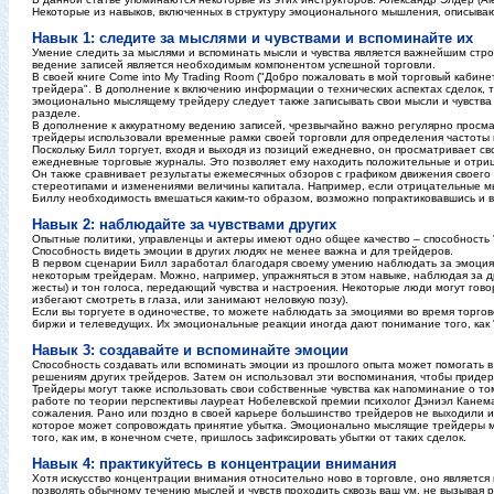
Некоторые из навыков, включенных в структуру эмоционального мышления, описываю
Навык 1: следите за мыслями и чувствами и вспоминайте их
Умение следить за мыслями и вспоминать мысли и чувства является важнейшим стро
ведение записей является необходимым компонентом успешной торговли.
В своей книге Come into My Trading Room ("Добро пожаловать в мой торговый кабин
трейдера". В дополнение к включению информации о технических аспектах сделок, т
эмоционально мыслящему трейдеру следует также записывать свои мысли и чувства
разделе.
В дополнение к аккуратному ведению записей, чрезвычайно важно регулярно просматри
трейдеры использовали временные рамки своей торговли для определения частоты 
Поскольку Билл торгует, входя и выходя из позиций ежедневно, он просматривает св
ежедневные торговые журналы. Это позволяет ему находить положительные и отриц
Он также сравнивает результаты ежемесячных обзоров с графиком движения своего
стереотипами и изменениями величины капитала. Например, если отрицательные м
Биллу необходимость вмешаться каким-то образом, возможно попрактиковавшись и в
Навык 2: наблюдайте за чувствами других
Опытные политики, управленцы и актеры имеют одно общее качество – способность 
Способность видеть эмоции в других людях не менее важна и для трейдеров.
В первом сценарии Билл заработал благодаря своему умению наблюдать за эмоциями
некоторым трейдерам. Можно, например, упражняться в этом навыке, наблюдая за д
жесты) и тон голоса, передающий чувства и настроения. Некоторые люди могут говор
избегают смотреть в глаза, или занимают неловкую позу).
Если вы торгуете в одиночестве, то можете наблюдать за эмоциями во время торго
биржи и телеведущих. Их эмоциональные реакции иногда дают понимание того, как 
Навык 3: создавайте и вспоминайте эмоции
Способность создавать или вспоминать эмоции из прошлого опыта может помогать в
решениям других трейдеров. Затем он использовал эти воспоминания, чтобы придер
Трейдеры могут также использовать свои собственные чувства как напоминание о то
работе по теории перспективы лауреат Нобелевской премии психолог Дэниэл Канема
сожаления. Рано или поздно в своей карьере большинство трейдеров не выходили 
которое может сопровождать принятие убытка. Эмоционально мыслящие трейдеры мог
того, как им, в конечном счете, пришлось зафиксировать убытки от таких сделок.
Навык 4: практикуйтесь в концентрации внимания
Хотя искусство концентрации внимания относительно ново в торговле, оно являетс
позволять обычному течению мыслей и чувств проходить сквозь ваш ум, не вызывая р