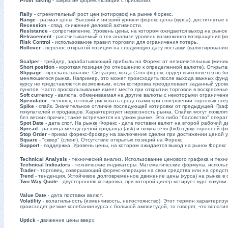
Profit Taking
- закрытие форекс-позиции с прибылью.
Rally
- стремительный рост цен (котировок) на рынке Форекс.
Range
- размах цены. Высший и низший уровни форекс-цены (курса), достигнутые
Recession
- спад, снижение деловой активности.
Resistance
- сопротивление. Уровень цены, на котором ожидается выход на рынок
Retracement
- рассчитываемый в тех-анализе уровень возможного возвращения (ко
Risk Control
- использование правил торговли для ограничения потерь.
Rollover
- перенос открытой позиции на следующую дату поставки (валютирования)
Scalper
- трейдер, зарабатывающий прибыль на Форекс от незначительных (миним
Short position
- короткая позиция (по отношению к определенной валюте). Открыта
Slippage
- проскальзывание. Ситуация, когда Стоп форекс-ордер выполняется по бо
меняющегося рынка. Например, это может происходить после выхода важных фунд
курсу не представляется возможным, если котировка преодолевает заданный урове
пунктов. Часто проскальзывание имеет место при открытии торговли в воскресенье
Soft currency
- валюта, обмениваемая на другие валюты с некоторыми ограничен
Speculator
- человек, готовый рисковать средствами при совершении торговых оп
Spike
- спайк. Значительное отличие последующей котировки от предыдущей. Гра
покупателей и продавцов. Характеризует нервозность рынка. Спайки могут появля
без веских причин; такое встречается на узком рынке. Это либо "баловство" опер
Spot Date
- дата спот. На рынке Форекс - дата поставки валют на второй рабочий 
Spread
- разница между ценой продавца (ask) и покупателя (bid) в двусторонней фо
Stop Order
- приказ форекс-брокеру на заключение сделки при достижении ценой у
Square
- "сквер" (сленг). Отсутствие открытых позиций на Форекс.
Support
- поддержка. Уровень цены, на котором ожидается выход на рынок Форекс 
Technical Analysis
- технический анализ. Использование ценового графика и техн
Technical Indicators
- технические индикаторы. Математические формулы, использ
Trader
- торговец, совершающий форекс-операции на свои средства или на средст
Trend
- тенденция. Устойчивое долговременное движение цены (курса) на рынке в
Two Way Quote
- двусторонняя котировка, при которой дилер котирует курс покупки
Value Date
- дата поставки валют.
Volatility
- волатильность (изменчивость, непостоянство). Этот термин характериз
происходят резкие колебания курса с большой амплитудой, то говорят, что волатил
Uptick
- движение цены вверх.