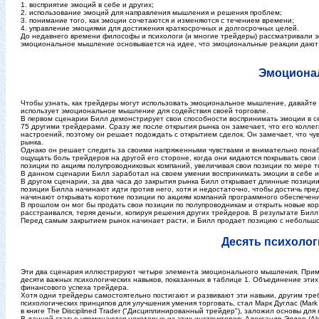
1. восприятие эмоций в себе и других;
2. использование эмоций для направления мышления и решения проблем;
3. понимание того, как эмоции сочетаются и изменяются с течением времени;
4. управление эмоциями для достижения краткосрочных и долгосрочных целей.
До недавнего времени философы и психологи (и многие трейдеры) рассматривали э
эмоциональное мышление основывается на идее, что эмоциональные реакции дают
Эмоциона
Чтобы узнать, как трейдеры могут использовать эмоциональное мышление, давайте п
использует эмоциональное мышление для содействия своей торговле.
В первом сценарии Билл демонстрирует свои способности воспринимать эмоции в с
75 другими трейдерами. Сразу же после открытия рынка он замечает, что его колле
настроений, поэтому он решает подождать с открытием сделок. Он замечает, что чув
рынка.
Однако он решает следить за своими напряженными чувствами и внимательно понабл
ощущать боль трейдеров на другой его стороне, когда они кидаются покрывать свои 
позиции по акциям полупроводниковых компаний, увеличивая свои позиции по мере то
В данном сценарии Билл заработал на своем умении воспринимать эмоции в себе и 
В другом сценарии, за два часа до закрытия рынка Билл открывает длинные позиции
позиции Билла начинают идти против него, хотя и недостаточно, чтобы достичь пр
начинают открывать короткие позиции по акциям компаний программного обеспечени
В прошлом он мог бы продать свои позиции по полупроводникам и открыть новые кор
расстраивался, теряя деньги, копируя решения других трейдеров. В результате Бил
Перед самым закрытием рынок начинает расти, и Билл продает позицию с небольш
Десять психолог
Эти два сценария иллюстрируют четыре элемента эмоционального мышления. Приме
десяти важных психологических навыков, показанных в таблице 1. Объединение эти
финансового успеха трейдера.
Хотя одни трейдеры самостоятельно постигают и развивают эти навыки, другим треб
психологических принципов для улучшения умения торговать, стал Марк Дуглас (Mar
в книге The Disciplined Trader ("Дисциплинированный трейдер"), заложил основы для
В данной статье упоминаются некоторые из этих инструкторов: Александр Элдер (Alexande