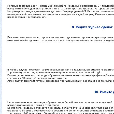
Неясные торговые идеи – например "покупайте, когда рынок перепродан, и продавайт
превратить наблюдения за рынком и гипотезы в конкретные правила, которые вы мо
Например, что подразумевается под словом "перепроданный"? Оно может означать в
минимумов и более низких цен закрытия в течение пяти дней подряд. Окажется это
исследований и тестирования.
8. Ведите журнал сделок
Вне зависимости от своего прошлого или подхода – инвестирование, краткосрочная
которыми мы беседовали, соглашаются в том, что чрезвычайно полезно вести журнал
В любом случае, торговля на финансовых рынках не так легка, как сможет показать
хорошим музыкантом, врачом или инженером за один единственный год?
Помимо естественного периода обучения, торговля является также профессией – в о
сделать их. "Зарплата" здесь не гарантируется.
Успех дается тяжелым трудом. Некоторые трейдеры годами работают без прибыли, пре
10. Имейте 
Недостаточная капитализация обрекает на гибель большинство новых предприятий, и
вопрос каждый второй пункт в этом списке.
Кроме того, когда вы начинаете торговать, делайте это на уровне капитала еще б
что имеете на своем торговом счету достаточно денег, чтобы преследовать определ
торговать со 100 или даже с 50 акций за раз до тех пор, пока вы не освоитесь со 