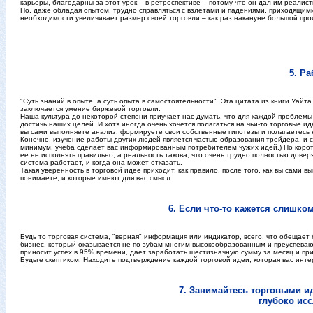
карьеры, благодарны за этот урок – в ретроспективе – потому что он дал им реалис
Но, даже обладая опытом, трудно справляться с взлетами и падениями, приходящи
необходимости увеличивает размер своей торговли – как раз накануне большой про
5. Р
"Суть знаний в опыте, а суть опыта в самостоятельности". Эта цитата из книги Уайта
заключается умение биржевой торговли.
Наша культура до некоторой степени приучает нас думать, что для каждой проблемы 
достичь наших целей. И хотя иногда очень хочется полагаться на чьи-то торговые и
вы сами выполняете анализ, формируете свои собственные гипотезы и полагаетесь
Конечно, изучение работы других людей является частью образования трейдера, и 
минимум, учеба сделает вас информированным потребителем чужих идей.) Но коротк
ее не исполнять правильно, а реальность такова, что очень трудно полностью довер
система работает, и когда она может отказать.
Такая уверенность в торговой идее приходит, как правило, после того, как вы сами 
понимаете, и которые имеют для вас смысл.
6. Если что-то кажется слишко
Будь то торговая система, "верная" информация или индикатор, всего, что обещает б
бизнес, который оказывается не по зубам многим высокообразованным и преуспеваю
приносит успех в 95% времени, дает заработать шестизначную сумму за месяц и при
Будьте скептиком. Находите подтверждение каждой торговой идеи, которая вас инте
7. Занимайтесь торговыми и
глубоко ис