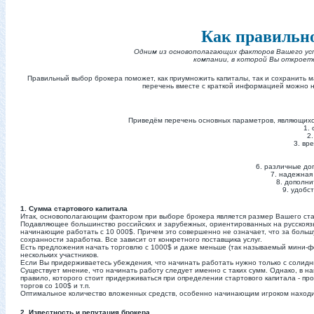
Как правильно
Одним из основополагающих факторов Вашего успе
компании, в которой Вы откроет
Правильный выбор брокера поможет, как приумножить капиталы, так и сохранить м
перечень вместе с краткой информацией можно н
П
риведём перечень основных параметров, являющихс
1.
2.
3. вр
6. различные до
7. надежная
8. дополни
9. удобс
1. Сумма стартового капитала
Итак, основополагающим фактором при выборе брокера является размер Вашего ста
Подавляющее большинство российских и зарубежных, ориентированных на русскоязы
начинающие работать с 10 000$. Причем это совершенно не означает, что за боль
сохранности заработка. Все зависит от конкретного поставщика услуг.
Есть предложения начать торговлю с 1000$ и даже меньше (так называемый мини-фо
нескольких участников.
Если Вы придерживаетесь убеждения, что начинать работать нужно только с солид
Существует мнение, что начинать работу следует именно с таких сумм. Однако, в н
правило, которого стоит придерживаться при определении стартового капитала - п
торгов со 100$ и т.п.
Оптимальное количество вложенных средств, особенно начинающим игроком находит
2. Известность и репутация брокера