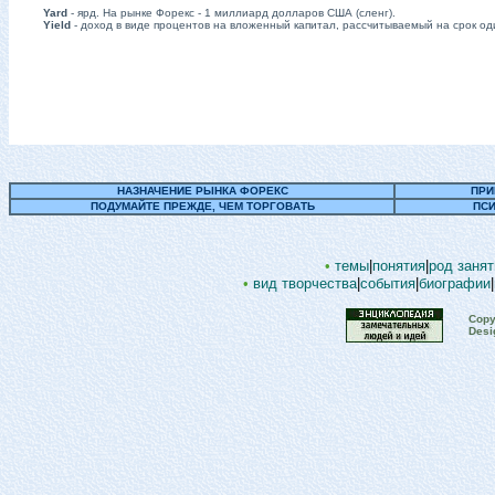
Yard
- ярд. На рынке Форекс - 1 миллиард долларов США (сленг).
Yield
- доход в виде процентов на вложенный капитал, рассчитываемый на срок од
НАЗНАЧЕНИЕ РЫНКА ФОРЕКС
ПРИ
ПОДУМАЙТЕ ПРЕЖДЕ, ЧЕМ ТОРГОВАТЬ
ПСИ
•
темы
|
понятия
|
род занят
•
вид творчества
|
события
|
биографии
|
Copy
Desi