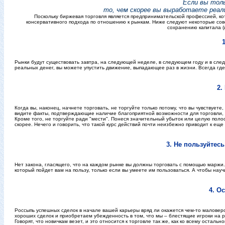
Если вы толь
то, чем скорее вы выработаете реал
Поскольку биржевая торговля является предпринимательской профессией, ко
консервативного подхода по отношению к рынкам. Ниже следуют некоторые сове
сохранению капитала (и
Рынки будут существовать завтра, на следующей неделе, в следующем году и в след
реальных денег, вы можете упустить движение, выпадающее раз в жизни. Всегда где-
2.
Когда вы, наконец, начнете торговать, не торгуйте только потому, что вы чувствуете
видите факты, подтверждающие наличие благоприятной возможности для торговли, и
Кроме того, не торгуйте ради "мести". Понеся значительный убыток или целую поло
скорее. Нечего и говорить, что такой курс действий почти неизбежно приводит к еще
3. Не пользуйтесь
Нет закона, гласящего, что на каждом рынке вы должны торговать с помощью маржи
который пойдет вам на пользу, только если вы умеете им пользоваться. А чтобы науч
4. О
Россыпь успешных сделок в начале вашей карьеры вряд ли окажется чем-то маловер
хороших сделок и приобретаем убежденность в том, что мы – блестящие игроки на р
Говорят, что новичкам везет, и это относится к торговле так же, как ко всему оста