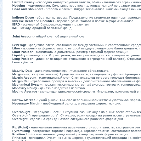
Hard Currency
- свободно конвертируемая валюта, обмениваемая без ограничений
Hedging
- хеджирование. Сочетание коротких и длинных позиций по разным инстр
Head and Shoulders
- "голова и плечи". Фигура тех-анализа, напоминающая линию 
Indirect Quote
- обратная котировка. Представление стоимости единицы национал
Inverse Head and Shoulder
- перевернутые "голова и плечи" в форекс-анализе.
IBRD
- всемирный банк реконструкции и развития.
IMF
- Международный валютный фонд.
Joint Account
- общий счет, объединенный счет.
Leverage
- кредитное плечо; соотношение между заемными и собственными средс
Libor
- процентная форекс-ставка, с которой ведущие лондонские банки кредитуют 
Limit Position
- максимально допустимый размер открытой форекс-позиции.
Liquidity
- ликвидность. Форекс рынок, на котором всегда можно совершить сделку 
Long Position
- длинная позиция (по отношению к определенной валюте). Открыта
Loss
- убыток.
Maturity Date
- дата исполнения принятых ранее обязательств.
Margin
- маржа (обеспечение). Средства клиента, находящиеся у форекс брокера в
Margin Account
- маржинальный счет. Счет, владелец которого получает брокерски
Margin Call
- требование брокера о внесении дополнительного обеспечения на фор
Mechanical System
- механическая (компьютерная) система торговли, генерирующа
Monetary Policy
- денежно-кредитная политика.
Moving Average
- скользящая (динамическая) средняя. Индикатор, применяемый в 
Narrow Market
- "узкий рынок". Рынок с небольшим количеством участников, хар
Necessary Margin
- необходимый залог для открытия форекс позиции.
Overbought
- "перекупленность". Ситуация, возникающая на рынке после стремите
Oversold
- "перепроданность". Ситуация, возникающая на рынке после стремитель
Overnight
- сделка на срок до начала следующего рабочего форекс-дня.
Pip (Point)
- минимальная величина изменения стоимости валюты; как правило это 0
Pyramiding
- построение торговой пирамиды. Торговая тактика, состоящая в пост
Position Limit
- максимально допустимый размер открытой форекс-позиции.
Principal
- принципал. Участник рынка Форекс, осуществляющий операции на собс