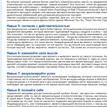
Во втором сценарии умение Билла замечать изменения своих чувств, не предпринима
отреагировал на свое напряжение, закрыв позицию? Это, конечно, сняло бы душевно
Большинство работающих с трейдерами инструкторов подчеркивают необходимость и
расслабление. Например, в своей книге Psychology of Risk ("Психология риска") Ари
позволите проходить вашим собственным автоматическим мыслям, физическим симпт
дыхательных упражнений для улучшения результатов торговли.
Умение сосредоточиваться требует практики. Для тех, кто хочет научиться этому са
начинающих является книга Джона Кабат-Цинна Wherever You Go, There You Are ("Куд
Навык 5: согласие с действительностью
Как предполагает название книги Кабат-Цинна, потенциальным результатом концент
управления эмоциями, который включает одинаковый подход к неудаче и успеху – как 
Это означает, что вы не должны ругать или осуждать себя, когда вы переживаете убыт
идеальным отражением вашего уровня развития… Когда вы начинаете торговать, исх
Когда вы поймаете себя на самоуничижении, используйте это как возможность попра
самом деле являетесь; это лишь мысли. Каждый данный день вы имеете тысячи мыс
почти сбившему вас, но означают ли эти мысли, что вы плохой или агрессивный чело
больше мыслей, чем вы, вероятно, можете сосчитать. Так зачем же относиться к сам
Навык 6: изменяйте свои мысли
Хотя концентрация позволяет вам впускать и выпускать мысли из своего сознания, 
Записывание мыслей в торговый журнал, как это показано в таблице 2, один из спо
Представьте себе, что перед исполнением сделок вам все время приходит мысль, что 
данной ситуации поможет разработка конструктивных мыслей, противостоящих нега
сделка, соответствующая моему торговому плану. Если она не сработает, я всегда см
Навык 7: визуализируйте успех
Визуализация успеха может помогать начинающим трейдерам, которые учатся основ
Спортсмены часто используют воображение. Если вы когда-нибудь играли в бейсбол, 
открытия рынка и в течение всего дня начинающие трейдеры могут выигрывать от т
наблюдая, как сделка появляется на экране монитора. Аналогичным образом трейдеры
Навык 8: познайте себя
Управление эмоциями для достижения целей требует более, чем простого освоения 
представляют себе то, как их эмоциональные и психологические стороны, как сильны
В своей книге Trade Your Way to Financial Freedom ("Как с помощью торговли достич
системами до тех пор, пока не научитесь подавлять внутреннюю борьбу в самом себе
Индивидуальность, или темперамент, является функцией биологии (того, с чем вы род
родителей). Для иллюстрации рассмотрим относительно распространенное явление –