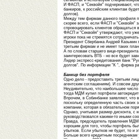
И ФАСП, и "Секвойя" подчеркивают, чт
банкиров, к российским клиентам будет
долгов).
Между тем фирмам данного профиля пр
скорее всего, если ФАСП и "Секвойя" з
спровоцировать клиентов обращаться в
ФАСП и "Секвойя" утверждают, что уже 
игроки пока не стремятся сотрудничат
Президент Сбербанка Андрей Казьмин г
третьим фирмам и не имеет таких план
А по словам старшего вице-президента
заинтересовать ВТБ - но все будет зав
Лидер экспресс-кредитования банк "Ру
долгов". По информации "К ", фирма р
Банкир без портфеля
Одно дело - предоставить третьим лиц
агентским соглашениям). И совсем дру
Неудивительно, что наибольшее число 
тогда МДМ купил портфели автокредито
Впрочем, в Собинбанке заявляют, что 
поскольку определенную часть своих з
компании, которая в обязательном пор
Однако, учитывая размер дисконта, с 
руководствовался какими-то иными со
Правда, председатель правления МДМ-
хорошим для того, чтобы портфель был
убытков. Если убытков не будет, то и 
Больше всего кредитным посредникам у