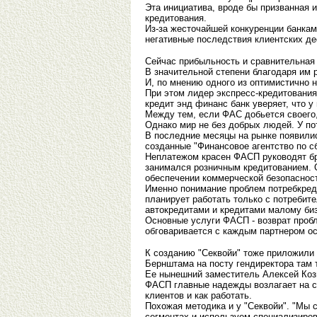
Эта инициатива, вроде бы призванная 
кредитования.
Из-за жесточайшей конкуренции банкам
негативные последствия клиентских де
Сейчас прибыльность и сравнительная
В значительной степени благодаря им 
И, по мнению одного из оптимистично 
При этом лидер экспресс-кредитования 
кредит энд финанс банк уверяет, что у
Между тем, если ФАС добьется своего, 
Однако мир не без добрых людей. У п
В последние месяцы на рынке появилис
созданные "Финансовое агентство по с
Неплатежом красен ФАСП руководят бр
занимался розничным кредитованием. 
обеспечении коммерческой безопасност
Именно понимание проблем потребкреди
планирует работать только с потребит
автокредитами и кредитами малому биз
Основные услуги ФАСП - возврат проб
обговаривается с каждым партнером осо
К созданию "Секвойи" тоже приложили
Бернштама на посту гендиректора там 
Ее нынешний заместитель Алексей Козы
ФАСП главные надежды возлагает на св
клиентов и как работать.
Похожая методика и у "Секвойи". "Мы 
сегментах и используем специализиро