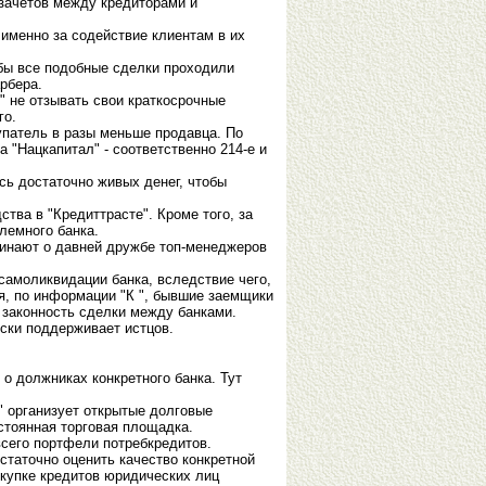
озачетов между кредиторами и
именно за содействие клиентам в их
обы все подобные сделки проходили
рбера.
 не отзывать свои краткосрочные
го.
упатель в разы меньше продавца. По
а "Нацкапитал" - соответственно 214-е и
сь достаточно живых денег, чтобы
тва в "Кредиттрасте". Кроме того, за
лемного банка.
минают о давней дружбе топ-менеджеров
самоликвидации банка, вследствие чего,
я, по информации "К ", бывшие заемщики
 законность сделки между банками.
ски поддерживает истцов.
о должниках конкретного банка. Тут
" организует открытые долговые
стоянная торговая площадка.
всего портфели потребкредитов.
статочно оценить качество конкретной
окупке кредитов юридических лиц