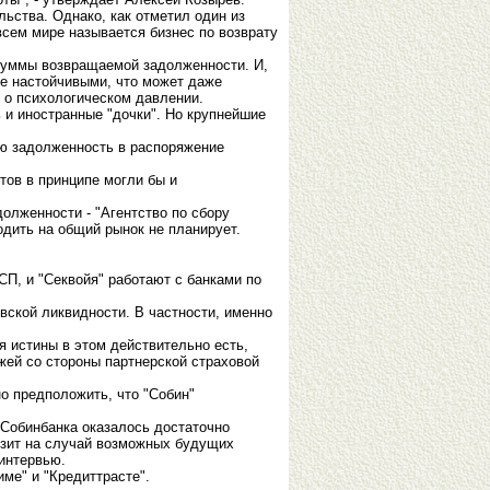
ьства. Однако, как отметил один из
всем мире называется бизнес по возврату
 суммы возвращаемой задолженности. И,
ее настойчивыми, что может даже
 о психологическом давлении.
 и иностранные "дочки". Но крупнейшие
ую задолженность в распоряжение
тов в принципе могли бы и
олженности - "Агентство по сбору
одить на общий рынок не планирует.
П, и "Секвойя" работают с банками по
вской ликвидности. В частности, именно
я истины в этом действительно есть,
жей со стороны партнерской страховой
о предположить, что "Собин"
Собинбанка оказалось достаточно
озит на случай возможных будущих
 интервью.
ме" и "Кредиттрасте".