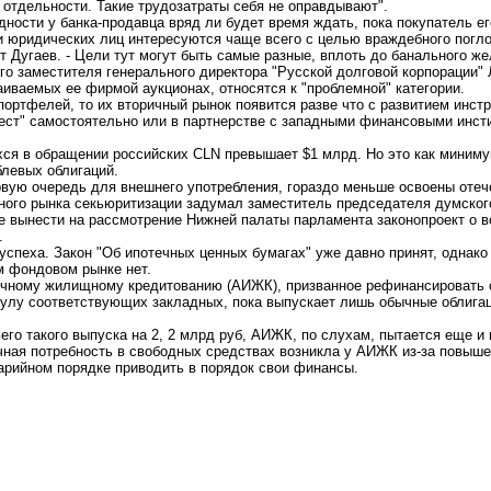
 отдельности. Такие трудозатраты себя не оправдывают".
ности у банка-продавца вряд ли будет время ждать, пока покупатель ег
и юридических лиц интересуются чаще всего с целью враждебного погл
ет Дугаев. - Цели тут могут быть самые разные, вплоть до банального 
вого заместителя генерального директора "Русской долговой корпорации
иваемых ее фирмой аукционах, относятся к "проблемной" категории.
портфелей, то их вторичный рынок появится разве что с развитием инстр
вест" самостоятельно или в партнерстве с западными финансовыми инст
ся в обращении российских CLN превышает $1 млрд. Но это как миниму
левых облигаций.
рвую очередь для внешнего употребления, гораздо меньше освоены оте
ного рынка секьюритизации задумал заместитель председателя думског
е вынести на рассмотрение Нижней палаты парламента законопроект о в
.
успеха. Закон "Об ипотечных ценных бумагах" уже давно принят, однако
м фондовом рынке нет.
течному жилищному кредитованию (АИЖК), призванное рефинансировать 
пулу соответствующих закладных, пока выпускает лишь обычные облигац
ьего такого выпуска на 2, 2 млрд руб, АИЖК, по слухам, пытается еще и
чная потребность в свободных средствах возникла у АИЖК из-за повыше
арийном порядке приводить в порядок свои финансы.