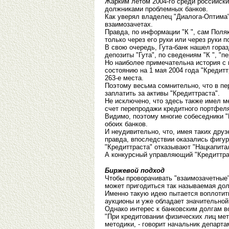
Жарким летом 2004-го среди российски
должниками проблемных банков.
Как уверял владелец "Диалога-Оптима"
взаимозачетах.
Правда, по информации "К ", сам Поля
только через его руки или через руки 
В свою очередь, Гута-банк нашел гора
депозиты "Гута", по сведениям "К ", "
Но наиболее примечательна история с 
состоянию на 1 мая 2004 года "Кредиттр
263-е места.
Поэтому весьма сомнительно, что в пе
заплатить за активы "Кредиттраста".
Не исключено, что здесь также имел ме
счет перепродажи кредитного портфеля
Видимо, поэтому многие собеседники "
обоих банков.
И неудивительно, что, имея таких друз
правда, впоследствии оказались фигур
"Кредиттраста" отказывают "Нацкапита
А конкурсный управляющий "Кредиттрас
Биржевой подход
Чтобы проворачивать "взаимозачетные"
может пригодиться так называемая дол
Именно такую идею пытается воплотить
аукционы и уже обладает значительной
Однако интерес к банковским долгам в
"При кредитовании физических лиц мето
методики, - говорит начальник департа