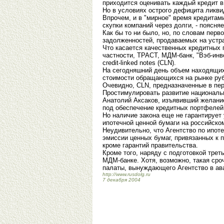
приходится оценивать каждый кредит в
Но в условиях острого дефицита ликвид
Впрочем, и в "мирное" время кредитам
скупки компаний через долги, - поясня
Как бы то ни было, но, по словам пер
задолженностей, продаваемых на устра
Что касается качественных кредитных 
частности, ТРАСТ, МДМ-банк, "Вэб-ин
credit-linked notes (CLN).
На сегодняшний день объем находящих
стоимости обращающихся на рынке руб
Очевидно, CLN, предназначенные в пе
Простимулировать развитие националь
Анатолий Аксаков, изъявивший желани
под обеспечение кредитных портфелей
Но наличие закона еще не гарантирует 
ипотечной ценной бумаги на российско
Неудивительно, что Агентство по ипо
эмиссии ценных бумаг, привязанных к 
кроме гарантий правительства.
Кроме того, наряду с подготовкой трет
МДМ-банке. Хотя, возможно, такая сро
палаты, вынуждающего Агентство в ав
http://www.rusdolg.ru
7 декабря 2004