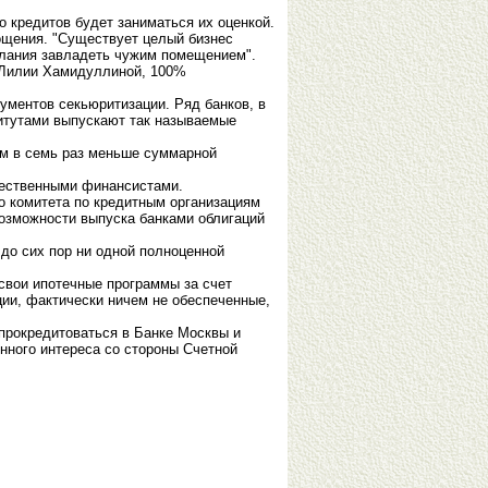
о кредитов будет заниматься их оценкой.
ощения. "Существует целый бизнес
желания завладеть чужим помещением".
" Лилии Хамидуллиной, 100%
ументов секьюритизации. Ряд банков, в
итутами выпускают так называемые
м в семь раз меньше суммарной
чественными финансистами.
о комитета по кредитным организациям
озможности выпуска банками облигаций
 до сих пор ни одной полноценной
свои ипотечные программы за счет
ии, фактически ничем не обеспеченные,
 прокредитоваться в Банке Москвы и
нного интереса со стороны Счетной