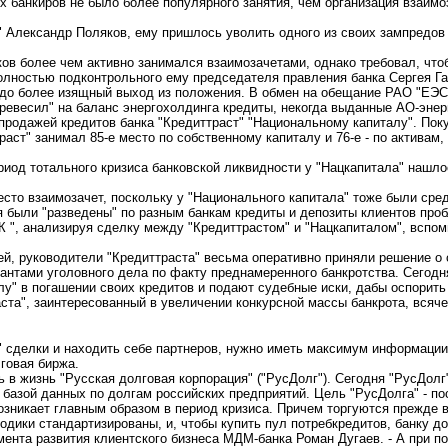
х банкиров не было более популярного занятия, чем организация взаим
 Александр Поляков, ему пришлось уволить одного из своих зампредов 
ков более чем активно занимался взаимозачетами, однако требовал, чт
полностью подконтрольного ему председателя правления банка Сергея Га
здо более изящный выход из положения. В обмен на обещание РАО "ЕЭС"
перевесил" на баланс энергохолдинга кредиты, некогда выданные АО-энер
продажей кредитов банка "Кредиттраст" "Национальному капиталу". Пок
аст" занимал 85-е место по собственному капиталу и 76-е - по активам, 
риод тотального кризиса банковской ликвидности у "Нацкапитала" нашло
сто взаимозачет, поскольку у "Национального капитала" тоже были средс
 были "разведены" по разным банкам кредиты и депозиты клиентов проб
К ", анализируя сделку между "Кредиттрастом" и "Нацкапиталом", вспо
ей, руководители "Кредиттраста" весьма оперативно приняли решение о 
антами уголовного дела по факту преднамеренного банкротства. Сегодн
лу" в погашении своих кредитов и подают судебные иски, дабы оспорить
та", заинтересованный в увеличении конкурсной массы банкрота, всяче
 сделки и находить себе партнеров, нужно иметь максимум информации 
говая биржа.
 в жизнь "Русская долговая корпорация" ("РусДолг"). Сегодня "РусДолг
 базой данных по долгам российских предприятий. Цель "РусДолга" - по
озникает главным образом в период кризиса. Причем торгуются прежде 
дики стандартизированы, и, чтобы купить пул потребкредитов, банку до
мента развития клиентского бизнеса МДМ-банка Роман Дугаев. - А при п