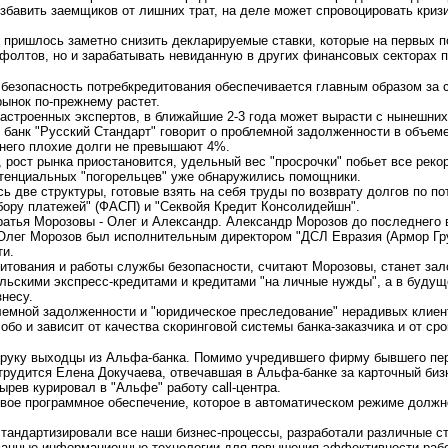
избавить заемщиков от лишних трат, на деле может спровоцировать криз
 пришлось заметно снизить декларируемые ставки, которые на первых п
фолтов, но и зарабатывать невиданную в других финансовых секторах 
 безопасность потребкредитования обеспечивается главным образом за
рынок по-прежнему растет.
настроенных экспертов, в ближайшие 2-3 года может вырасти с нынешних
банк "Русский Стандарт" говорит о проблемной задолженности в объеме 
 него плохие долги не превышают 4%.
рост рынка приостановится, удельный вес "просрочки" побьет все рекорд
отенциальных "погорельцев" уже обнаружились помощники.
ь две структуры, готовые взять на себя труды по возврату долгов по п
бору платежей" (ФАСП) и "Секвойя Кредит Консолидейшн".
атья Морозовы - Олег и Александр. Александр Морозов до последнего в
Олег Морозов был исполнительным директором "ДСЛ Евразия (Армор Гр
и.
тования и работы службы безопасности, считают Морозовы, станет зал
ельскими экспресс-кредитами и кредитами "на личные нужды", а в буду
несу.
лемной задолженности и "юридическое преследование" нерадивых клиен
бо и зависит от качества скоринговой системы банка-заказчика и от сро
 руку выходцы из Альфа-банка. Помимо учредившего фирму бывшего пе
трудится Елена Докучаева, отвечавшая в Альфа-банке за карточный биз
рев курировал в "Альфе" работу call-центра.
ое программное обеспечение, которое в автоматическом режиме должно
стандартизировали все наши бизнес-процессы, разработали различные ст
ванные информационные технологии для повышения эффективности работ