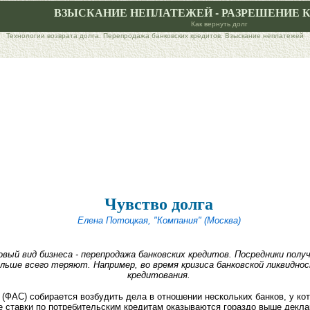
ВЗЫСКАНИЕ НЕПЛАТЕЖЕЙ - РАЗРЕШЕНИЕ 
Как вернуть долг
Технологии возврата долга. Перепродажа банковских кредитов. Взыскание неплатежей
Чувство долга
Елена Потоцкая, "Компания" (Москва)
овый вид бизнеса - перепродажа банковских кредитов. Посредники по
ольше всего теряют. Например, во время кризиса банковской ликвидно
кредитования.
ФАС) собирается возбудить дела в отношении нескольких банков, у ко
е ставки по потребительским кредитам оказываются гораздо выше декл