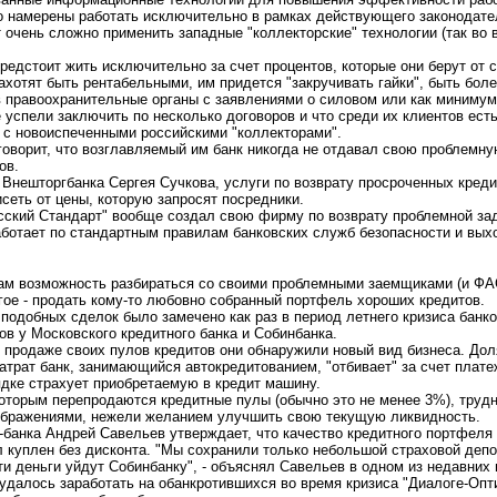
о намерены работать исключительно в рамках действующего законодател
 очень сложно применить западные "коллекторские" технологии (так во 
едстоит жить исключительно за счет процентов, которые они берут от
ахотят быть рентабельными, им придется "закручивать гайки", быть бол
 правоохранительные органы с заявлениями о силовом или как минимум
успели заключить по несколько договоров и что среди их клиентов есть
ь с новоиспеченными российскими "коллекторами".
оворит, что возглавляемый им банк никогда не отдавал свою проблемн
ов.
 Внешторгбанка Сергея Сучкова, услуги по возврату просроченных креди
исеть от цены, которую запросят посредники.
сский Стандарт" вообще создал свою фирму по возврату проблемной зад
аботает по стандартным правилам банковских служб безопасности и вых
ам возможность разбираться со своими проблемными заемщиками (и ФАС
гое - продать кому-то любовно собранный портфель хороших кредитов.
подобных сделок было замечено как раз в период летнего кризиса банко
в у Московского кредитного банка и Собинбанка.
в продаже своих пулов кредитов они обнаружили новый вид бизнеса. Дол
атрат банк, занимающийся автокредитованием, "отбивает" за счет плате
ядке страхует приобретаемую в кредит машину.
которым перепродаются кредитные пулы (обычно это не менее 3%), трудн
ображениями, нежели желанием улучшить свою текущую ликвидность.
банка Андрей Савельев утверждает, что качество кредитного портфеля 
 куплен без дисконта. "Мы сохранили только небольшой страховой деп
эти деньги уйдут Собинбанку", - объяснял Савельев в одном из недавних
далось заработать на обанкротившихся во время кризиса "Диалоге-Опти