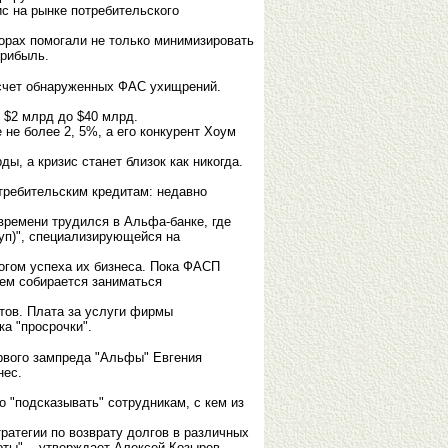
ис на рынке потребительского
орах помогали не только минимизировать
прибыль.
 счет обнаруженных ФАС ухищрений.
 $2 млрд до $40 млрд.
не более 2, 5%, а его конкурент Хоум
ы, а кризис станет близок как никогда.
отребительским кредитам: недавно
ремени трудился в Альфа-банке, где
уп)", специализирующейся на
огом успеха их бизнеса. Пока ФАСП
щем собирается заниматься
тов. Плата за услуги фирмы
ка "просрочки".
рвого зампреда "Альфы" Евгения
нес.
 "подсказывать" сотрудникам, с кем из
ратегии по возврату долгов в различных
ы", - утверждает Алексей Козырев.