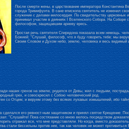
После смерти жены, в царствование императора Константина Вел
города Тримифунта. В сане епископа святитель не изменил сво
служение с делами милосердия. По свидетельству церковных ис
принимал участие в деяниях I Вселенского Собора. На Соборе с
философом, защищавшим ариеву ересь.
Простая речь святителя Спиридона показала всем немощь. че
Божией: "Слушай, философ, что я буду говорить тебе: мы веру
Своим Словом и Духом небо, землю, человека и весь видимый 
ради наших грехов на землю, родился от Девы, жил с людьми, пострада
родный грех, и совоскресил с Собою человеческий род.
ен со Отцем, и веруем этому без всяких лукавых измышлений, ибо тайн
ва сделался его ревност-ным защитником и принял святое Крещение. По
зал: "Слушайте! Пока состязание со мною велось посредством доказате
орить отражал все, что мне представляли. Но когда, вместо доказательс
тва стали бессильны против нее, так как человек не может противиться 