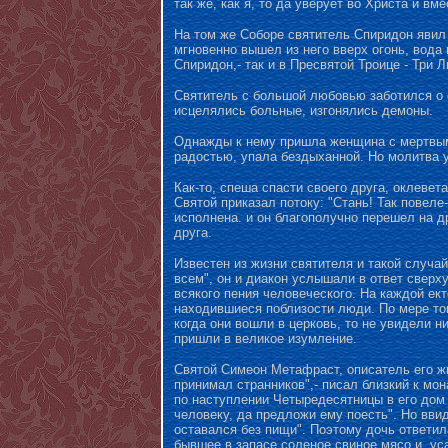
так же, как я, то да уверует во Христа и в
На том же Соборе святитель Спиридон явил 
мгновенно вышел из него вверх огонь, вода п
Спиридон,- так и в Пресвятой Троице - Три 
Святитель с большой любовью заботился о 
исцелялись больные, изгонялись демоны.
Однажды к нему пришла женщина с мертвым 
радостью, упала бездыханной. Но молитва 
Как-то, спеша спасти своего друга, оклеве
Святой приказал потоку: "Стань! Так повеле
исполнена. и он благополучно перешел на д
друга.
Известен из жизни святителя и такой случа
всем", он и диакон услышали в ответ сверх
всякого пения человеческого. На каждой ек
находившиеся поблизости люди. По мере тог
когда они вошли в церковь, то не увидели н
пришли в великое изумление.
Святой Симеон Метафраст, описатель его жи
принимал странников",- писал близкий к мо
по наступлении Четыредесятницы в его дом 
человеку, да предложи ему поесть". Но вви
оставался без пищи". Поэтому дочь ответила
бывшее в запасе соленое свиное мясо и. уса