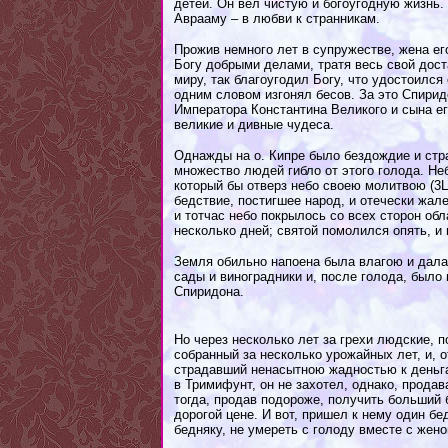
детей. Он вел чистую и богоугодную жизнь.
Аврааму – в любви к странникам.
Прожив немного лет в супружестве, жена ег
Богу добрыми делами, тратя весь свой дост
миру, так благоугодил Богу, что удостоился
одним словом изгонял бесов. За это Спири
Императора Константина Великого и сына ег
великие и дивные чудеса.
Однажды на о. Кипре было бездождие и стра
множество людей гибло от этого голода. Не
который бы отверз небо своею молитвою (3Ца
бедствие, постигшее народ, и отечески жал
и тотчас небо покрылось со всех сторон о
несколько дней; святой помолился опять, и 
Земля обильно напоена была влагою и дала
сады и виноградники и, после голода, было
Спиридона.
Но через несколько лет за грехи людские, 
собранный за несколько урожайных лет, и, 
страдавший ненасытною жадностью к деньга
в Тримифунт, он не захотел, однако, продав
тогда, продав подороже, получить больший 
дорогой цене. И вот, пришел к нему один бе
бедняку, не умереть с голоду вместе с жен