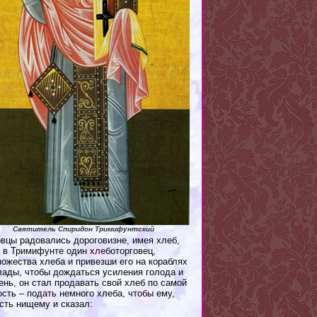
Святитель Спиридон Тримифунтский
овцы радовались дороговизне, имея хлеб,
а в Тримифунте один хлеботорговец,
ожества хлеба и привезши его на кораблях
склады, чтобы дождаться усиления голода и
нь, он стал продавать свой хлеб по самой
сть – подать немного хлеба, чтобы ему,
сть нищему и сказал: