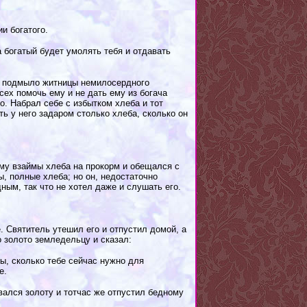
и богатого.
а богатый будет умолять тебя и отдавать
м подмыло житницы немилосердного
ех помочь ему и не дать ему из богача
. Набрал себе с избытком хлеба и тот
ть у него задаром столько хлеба, сколько он
ему взаймы хлеба на прокорм и обещался с
ы, полные хлеба; но он, недостаточно
ным, так что не хотел даже и слушать его.
. Святитель утешил его и отпустил домой, а
о золото земледельцу и сказал:
ймы, сколько тебе сейчас нужно для
е.
вался золоту и тотчас же отпустил бедному