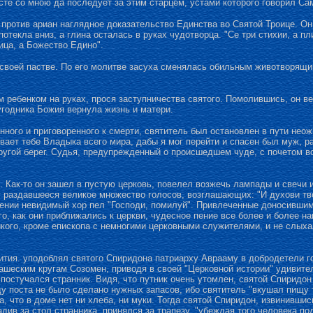
месте со мною да последует за этим старцем, устами которого говорил Сам
против ариан наглядное доказательство Единства во Святой Троице. Он в
отекла вниз, а глина осталась в руках чудотворца. "Се три стихии, а пл
Лица, а Божество Едино".
своей пастве. По его молитве засуха сменялась обильным животворящи
ребенком на руках, прося заступничества святого. Помолившись, он ве
угодника Божия вернула жизнь и матери.
танного и приговоренного к смерти, святитель был остановлен в пути не
-вает тебе Владыка всего мира, дабы я мог перейти и спасен был муж, р
ругой берег. Судья, предупрежденный о происшедшем чуде, с почетом вс
й. Как-то он зашел в пустую церковь, повелел возжечь лампады и свечи
у раздавшееся великое множество голосов, возглашающих: "И духови тв
тении невидимый хор пел "Господи, помилуй". Привлеченные доносившим
о, как они приближались к церкви, чудесное пение все более и более н
икого, кроме епископа с немногими церковными служителями, и не слыха
тия. уподоблял святого Спиридона патриарху Аврааму в добродетели гос
нашеским кругам Созомен, приводя в своей "Церковной истории" удивит
постучался странник. Видя, что путник очень утомлен, святой Спиридон
ду поста не было сделано нужных запасов, ибо святитель "вкушал пищу 
, что в доме нет ни хлеба, ни муки. Тогда святой Спиридон, извинивши
див за стол странника, принялся за трапезу, "убеждая того человека п