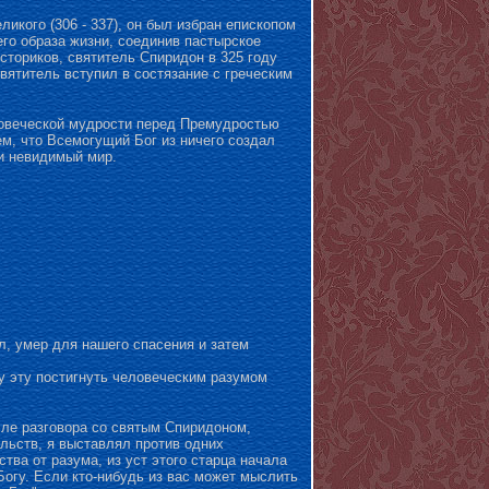
икого (306 - 337), он был избран епископом
его образа жизни, соединив пастырское
ториков, святитель Спиридон в 325 году
вятитель вступил в состязание с греческим
ловеческой мудрости перед Премудростью
ем, что Всемогущий Бог из ничего создал
и невидимый мир.
л, умер для нашего спасения и затем
у эту постигнуть человеческим разумом
сле разговора со святым Спиридоном,
льств, я выставлял против одних
тва от разума, из уст этого старца начала
Богу. Если кто-нибудь из вас может мыслить