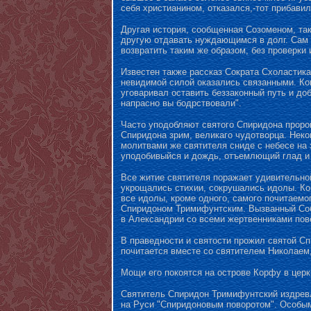
себя христианином, отказался,-тот прибави
Другая история, сообщенная Созоменом, так
другую отдавать нуждающимся в долг. Сам о
возвратить таким же образом, без проверки 
Известен также рассказ Сократа Схоластика 
невидимой силой оказались связанными. Ког
уговаривал оставить беззаконный путь и доб
напрасно вы бодрствовали".
Часто уподобляют святого Спиридона пророк
Спиридона зрим, великаго чудотворца. Неко
молитвами же святителя сниде с небесе на 
уподобивыйся и дождь, отъемлющий глад и 
Все житие святителя поражает удивительной
укрощались стихии, сокрушались идолы. Ко
все идолы, кроме одного, самого почитаемо
Спиридоном Тримифунтским. Вызванный Собор
в Александрии со всеми жертвенниками пове
В праведности и святости прожил святой Сп
почитается вместе со святителем Николаем
Мощи его покоятся на острове Корфу в церкв
Святитель Спиридон Тримифунтский издревле
на Руси "Спиридоновым поворотом". Особым