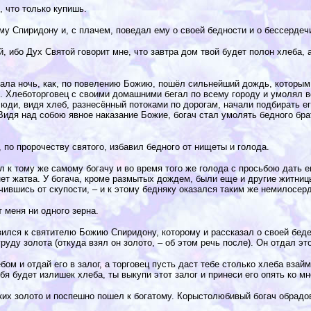
ё, что только купишь.
му Спиридону и, с плачем, поведал ему о своей бедности и о бессердечи
ой, ибо Дух Святой говорит мне, что завтра дом твой будет полон хлеба, 
тала ночь, как, по повелению Божию, пошёл сильнейший дождь, которы
. Хлеботорговец с своими домашними бегал по всему городу и умолял вс
ди, видя хлеб, разнесённый потоками по дорогам, начали подбирать его
 Видя над собою явное наказание Божие, богач стал умолять бедного бра
, по пророчеству святого, избавил бедного от нищеты и голода.
 к тому же самому богачу и во время того же голода с просьбою дать 
нет жатва. У богача, кроме размытых дождем, были еще и другие житниц
ившись от скупости, – и к этому бедняку оказался таким же немилосерд
т меня ни одного зерна.
ился к святителю Божию Спиридону, которому и рассказал о своей беде
руду золота (откуда взял он золото, – об этом речь после). Он отдал эт
ебом и отдай его в залог, а торговец пусть даст тебе столько хлеба вза
бя будет излишек хлеба, ты выкупи этот залог и принеси его опять ко мн
ких золото и поспешно пошел к богатому. Корыстолюбивый богач обрадо