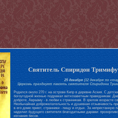
Святитель Спиридон Тримифун
25 декабря
(12 декабря по ст
Церковь празднует память святителя Спиридона Трим
Родился около 270 г. на острове Кипр в деревне Аския. С детск
богоугодной жизнью подражал ветхозаветным праведникам: Дави
доброте, Аврааму - в любви к странникам. В зрелом возрасте с
Необычайная доброжелательность и душевная отзывчивость пр
в его доме приют, странники - пищу и отдых. За непрестанную 
наделил будущего святителя благодатными дарами: прозорлив
изгнания бесов.