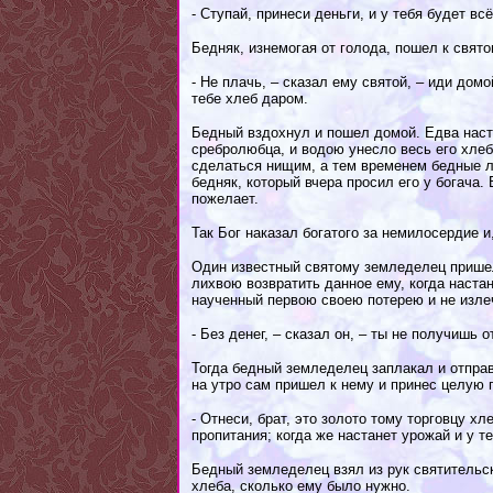
- Ступай, принеси деньги, и у тебя будет вс
Бедняк, изнемогая от голода, пошел к свято
- Не плачь, – сказал ему святой, – иди дом
тебе хлеб даром.
Бедный вздохнул и пошел домой. Едва нас
сребролюбца, и водою унесло весь его хлеб
сделаться нищим, а тем временем бедные лю
бедняк, который вчера просил его у богача.
пожелает.
Так Бог наказал богатого за немилосердие и
Один известный святому земледелец пришел
лихвою возвратить данное ему, когда наста
наученный первою своею потерею и не излеч
- Без денег, – сказал он, – ты не получишь о
Тогда бедный земледелец заплакал и отправ
на утро сам пришел к нему и принес целую г
- Отнеси, брат, это золото тому торговцу хл
пропитания; когда же настанет урожай и у те
Бедный земледелец взял из рук святительс
хлеба, сколько ему было нужно.