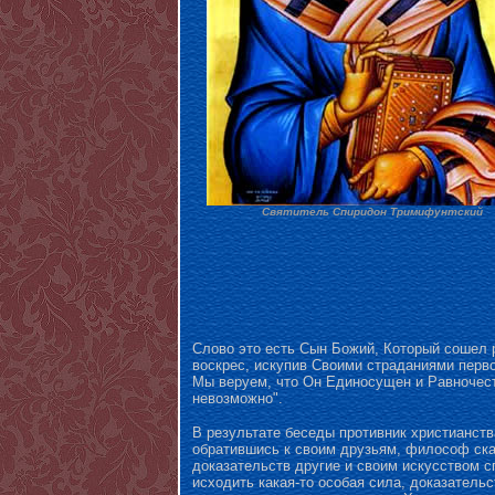
Святитель Спиридон Тримифунтский
Слово это есть Сын Божий, Который сошел 
воскрес, искупив Своими страданиями перво
Мы веруем, что Он Единосущен и Равночест
невозможно".
В результате беседы противник христианст
обратившись к своим друзьям, философ ска
доказательств другие и своим искусством сп
исходить какая-то особая сила, доказательс