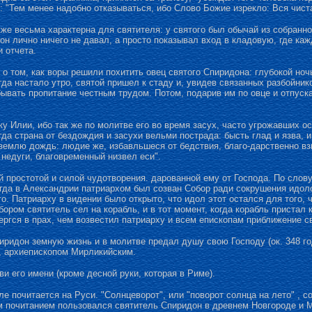
л: "Тем менее надобно отказываться, ибо Слово Божие изрекло: Вся чист
же весьма характерна для святителя: у святого был обычай из собранно
н лично ничего не давал, а просто показывал вход в кладовую, где кажд
и отчета.
о том, как воры решили похитить овец святого Спиридона: глубокой ноч
да настало утро, святой пришел к стаду и, увидев связанных разбойник
ывать пропитание честным трудом. Потом, подарив им по овце и отпуска
у Илии, ибо так же по молитве его во время засух, часто угрожавших о
гда страна от бездождия и засухи вельми пострада: бысть глад и язва,
землю дождь: людие же, избавльшеся от бедствия, благо-дарственно вз
недуги, благовременный низвел еси".
 простотой и силой чудотворения. дарованной ему от Господа. По слов
гда в Александрии патриархом был созван Собор ради сокрушения идоло
го. Патриарху в видении было открыто, что идол этот остался для того
ом святитель сел на корабль, и в тот момент, когда корабль пристал к
ргся в прах, чем возвестил патриарху и всем епископам приближение с
иридон земную жизнь и в молитве предал душу свою Господу (ок. 348 го
, архиепископом Мирликийским.
и его имени (кроме десной руки, которая в Риме).
 почитается на Руси. "Солнцеворот", или "поворот солнца на лето" , 
 почитанием пользовался святитель Спиридон в древнем Новгороде и М