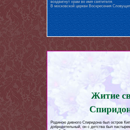
воздвигнут храм во имя святителя.
В московской церкви Воскресения Словущег
Житие св
Спиридон
Родиною дивного Спиридона был остров Кип
добродетельный, он с детства был пастырем