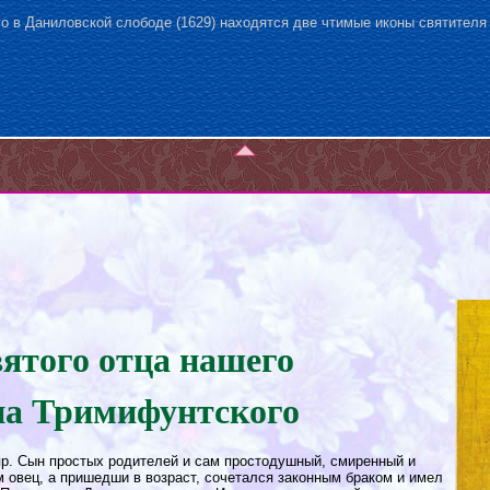
о в Даниловской слободе (1629) находятся две чтимые иконы святителя
ятого отца нашего
а Тримифунтского
р. Сын простых родителей и сам простодушный, смиренный и
 овец, а пришедши в возраст, сочетался законным браком и имел