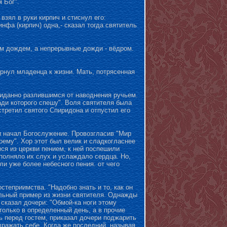
 Бог".
зял в руки кирпич и стиснул его:
инфа (кирпич) одна,- сказал тогда святитель
м дождем, а непрерывные дожди - вёдром.
рнул младенца к жизни. Мать, потрясенная
ожиданно разлившимся от наводнения ручьем.
ади которого спешу". Воля святителя была
третил святого Спиридона и отпустил его
 и начал Богослужение. Провозгласив "Мир
оему". Хор этот был велик и сладкогласнее
ся из церкви пением, к ней поспешили
аполняло их слух и услаждало сердца. Но,
ли уже более небесного пения. от чего
теприимства. "Надобно знать и то, как он
ельный пример из жизни святителя. Однажды
 сказал дочери: "Обмой-ка ноги этому
только в определенный день, а в прочие
сь перед гостем, приказал дочери поджарить
одражать себе. Когда же последний, называя