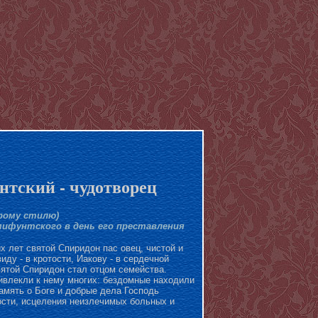
тский - чудотворец
арому стилю)
ифунтского в день его преставления
их лет святой Спиридон пас овец, чистой и
ду - в кротости, Иакову - в сердечной
вятой Спиридон стал отцом семейства.
ивлекли к нему многих: бездомные находили
память о Боге и добрые дела Господь
ости, исцеления неизлечимых больных и