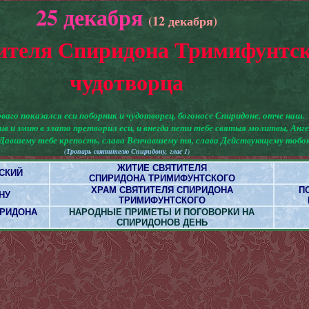
25 декабря
(12 декабря)
ителя Спиридона Тримифунтск
чудотворца
ваго показался еси поборник и чудотворец, богоносе Спиридоне, отче наш.
ив и змию в злато претворил еси, и внегда пети тебе святыя молитвы, Ан
 Давшему тебе крепость, слава Венчавшему тя, слава Действующему тобо
(Тропарь святителю Спиридону, глас 1)
ЖИТИЕ СВЯТИТЕЛЯ
СКИЙ
СПИРИДОНА ТРИМИФУНТСКОГО
ХРАМ СВЯТИТЕЛЯ СПИРИДОНА
П
НУ
ТРИМИФУНТСКОГО
ИРИДОНА
НАРОДНЫЕ ПРИМЕТЫ И ПОГОВОРКИ НА
СПИРИДОНОВ ДЕНЬ