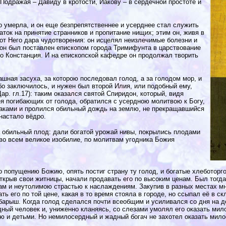
 Подражая – Давиду в кротости, Иакову – в сердечной простоте и
о умерла, и он еще безпрепятственнее и усерднее стал служить
аток на принятие странников и пропитание нищих; этим он, живя в
 от Него дара чудотворения: он исцелял неизлечимые болезни и
дон был поставлен епископом города Тримифунта в царствование
о Констанция. И на епископской кафедре он продолжал творить
шная засуха, за которою последовал голод, а за голодом мор, и
бо заключилось, и нужен был второй Илия, или подобный ему,
р. гл.17): таким оказался святой Спиридон, который, видя
ея погибающих от голода, обратился с усердною молитвою к Богу,
блаками и пролился обильный дождь на землю, не прекращавшийся
настало вёдро.
 обильный плод: дали богатой урожай нивы, покрылись плодами
 во всем великое изобилие, по молитвам угодника Божия
по попущению Божию, опять постиг страну ту голод, и богатые хлеботорг
открыв свои житницы, начали продавать его по высоким ценам. Был тогд
м и неутолимою страстью к наслаждениям. Закупив в разных местах мн
ать его по той цене, какая в то время стояла в городе, но ссыпал её в 
барыш. Когда голод сделался почти всеобщим и усиливался со дня на де
дный человек и, униженно кланяясь, со слезами умолял его оказать мило
ою и детьми. Но немилосердный и жадный богач не захотел оказать мило