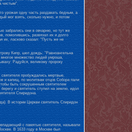
а чистым".
го урожая одну часть раздавать бедным, а
ый мог взять, сколько нужно, и потом
ью забрались они в овчарню, но тут же
ов, помолившись, развязал их и долго
я их, ласково сказал: "Пусть же не
строву Кипр, шел дождь: "Равноангельна
 и многое множество людей умроша,
ываху: Радуйся, великому пророку
у святителя пробуждались мертвые,
в и капищ, по молитвам отцов Собора пали
, чтобы быть сокрушенным святителем
 берегу и святитель ступил на землю, идол
вятителя Спиридона.
да). В истории Церкви святитель Спиридон
совпадающий с памятью святителя, называли
оскве. В 1633 году в Москве был