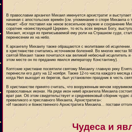
В православии архангел Михаил именуется архистратиг и выступает 
начиная с апостольских времён (см. упоминание о споре Михаила о 
пишет: «Бог поставил как некое всесильное оружие и сохранение Ми
соратник «воинствующей Церкви», то есть всех верных Богу, выступ
Михаил, исходя из приписываемой ему роли на Страшном суде, ста
перенесении их на небо.
К архангелу Михаилу также обращаются с молитвами об исцелении. 
в христианстве считались источником болезней. Во многих местах 
святой Михаил также почитался как великий небесный исцелитель и 
этом месте он по преданию явился императору Константину).
Коптские христиане посвятили святому Михаилу главную реку Египта
перенесли его дату на 12 ноября. Также 12-го числа каждого месяца
когда Нил выходит из берегов, был установлен праздник в честь свят
В христианстве принято считать, что вооруженным мечом херувимом 
православных иконах. На ряде икон нимб архангела Михаила состоит 
врат рая. Об этом свидетельствует и средневековый сборник чудес
превеликого и преславного Михаила, Архистратига»:
«И такового и божественного Архистратига Михаила… постави оттол
Чудеса и яв