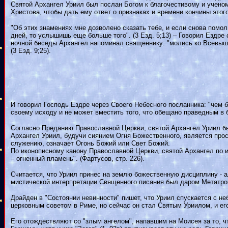
Святой Архангел Уриил был послан Богом к благочестивому и учено
Христова, чтобы дать ему ответ о признаках и времени кончины этог
"Об этих знамениях мне дозволено сказать тебе, и если снова помо
дней, то услышишь еще больше того". (3 Езд. 5;13) – Говорил Ездре
ночной беседы Архангел напоминал священнику: "молись ко Всевышне
(3 Езд. 9;25).
И говорил Господь Ездре через Своего Небесного посланника: "чем 
своему исходу и не может вместить того, что обещано праведным в б
Согласно Преданию Православной Церкви, святой Архангел Уриил бы
Архангел Уриил, будучи сиянием Огня Божественного, является про
служению, означает Огонь Божий или Свет Божий.
По иконописному канону Православной Церкви, святой Архангел по 
– огненный пламень". (Фартусов, стр. 226).
Считается, что Уриил принес на землю божественную дисциплину - а
мистической интерпретации Священного писания был даром Метатрона
Драйден в "Состоянии невинности" пишет, что Уриил спускается с н
церковным советом в Риме, но сейчас он стал Святым Уриилом, и ег
Его отождествляют со "злым ангелом", напавшим на Моисея за то, 