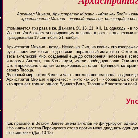
Архангел Михаил, Архистратиг Михаил - «Кто как Бог?» - гл
христианстве Михаил - главный архангел, являющийся одн
Упоминается три раза в кн. Даниила (X, 13, 21; XII, 1), однажды - в
Иоанна. Изображается попирающим дьявола; в рост - с доспехами и 
Празднование 19 сентября, 21 ноября.
Архистратиг Михаил - вождь Небесных Сил, на иконах его изображаю
руке — меч или копье. Под ногами - пораженный им дракон. С кем ж
весь ангельский мир, созданный еще до сотворения человека и все
и дарами. Ангелы, подобно людям, имели свободную волю. Они могли
Это и произошло с одним из верховных ангелов - Денницей, который 
своего Творца.
Духовный мир поколебался и часть ангелов последовала за Деннице
Архистратиг Михаил и произнес: «Никто как Бог!», - обращаясь с эт
что признает только одного Единого Бога, Творца и Властителя всей
Уп
Как правило, в Ветхом Завете имена ангелов не фигурируют, однако
«Но князь царства Персидского стоял против меня двадцать один ден
Персидских» (Дан.10:13).