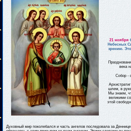
21 ноября
б
Небесных Си
зрению. Это
Праздновани
века 
Собор - 
Архистратиг
шлем, в рук
Мы знаем, ч
великими со
этой свободн
Духовный мир поколебался и часть ангелов последовала за Денницей.
обращаясь с этим призывом ко всем ангелам. Этими словами он пока