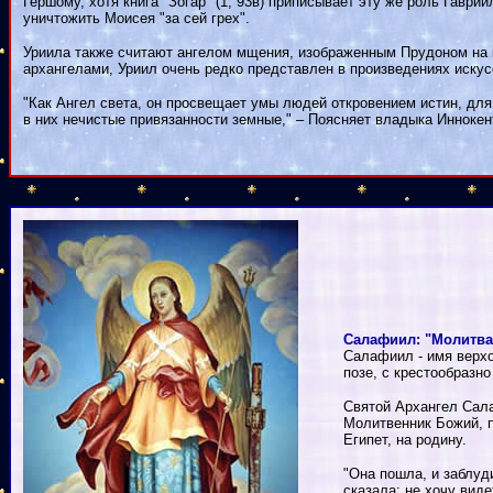
Гершому, хотя книга "Зогар" (1, 93в) приписывает эту же роль Гавр
уничтожить Моисея "за сей грех".
Уриила также считают ангелом мщения, изображенным Прудоном на 
архангелами, Уриил очень редко представлен в произведениях искусс
"Как Ангел света, он просвещает умы людей откровением истин, для
в них нечистые привязанности земные," – Поясняет владыка Инноке
Салафиил: "Молитва 
Салафиил - имя верхо
позе, с крестообразн
Святой Архангел Сала
Молитвенник Божий, п
Египет, на родину.
"Она пошла, и заблуд
сказала: не хочу вид