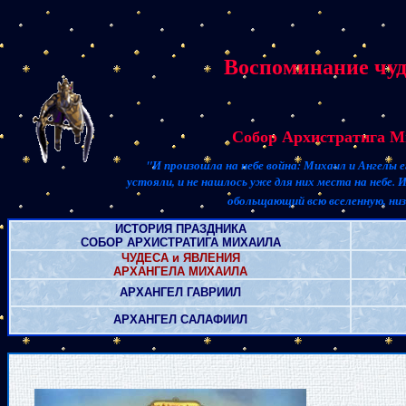
Воспоминание чуд
Собор Архистратига М
"И произошла на небе война: Михаил и Ангелы ег
устояли, и не нашлось уже для них места на небе. 
обольщающий всю вселенную, низ
ИСТОРИЯ ПРАЗДНИКА
СОБОР АРХИСТРАТИГА МИХАИЛА
ЧУДЕСА и ЯВЛЕНИЯ
АРХАНГЕЛА МИХАИЛА
АРХАНГЕЛ ГАВРИИЛ
АРХАНГЕЛ САЛАФИИЛ