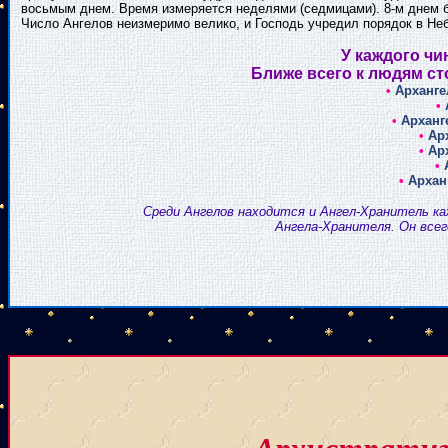
восьмым днем. Время измеряется неделями (седмицами). 8-м днем б
Число Ангелов неизмеримо велико, и Господь учредил порядок в Не
У каждого чи
Ближе всего к людям ст
•
Арханге
•
•
Арханг
•
Ар
•
Ар
•
•
Архан
Среди Ангелов находится и Ангел-Хранитель каж
Ангела-Хранителя. Он всег
Архистратиг