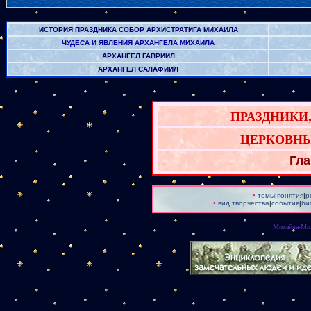
ИСТОРИЯ ПРАЗДНИКА СОБОР АРХИСТРАТИГА МИХАИЛА
ЧУДЕСА И ЯВЛЕНИЯ АРХАНГЕЛА МИХАИЛА
АРХАНГЕЛ ГАВРИИЛ
АРХАНГЕЛ САЛАФИИЛ
ПРАЗДНИКИ, 
ЦЕРКОВНЫ
Гл
•
темы
|
понятия
|
р
•
вид творчества
|
события
|
би
Михайла-Мих