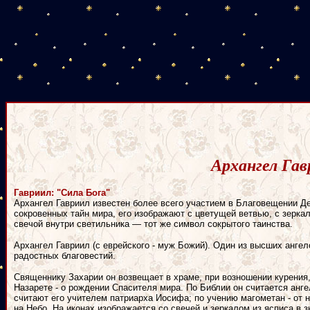
Архангел Гав
Гавриил: "Сила Бога"
Архангел Гавриил известен более всего участием в Благовещении Д
сокровенных тайн мира, его изображают с цветущей ветвью, с зеркал
свечой внутри светильника — тот же символ сокрытого таинства.
Архангел Гавриил (с еврейского - муж Божий). Один из высших ангел
радостных благовестий.
Священнику Захарии он возвещает в храме, при возношении курения
Назарете - о рождении Спасителя мира. По Библии он считается анг
считают его учителем патриарха Иосифа; по учению магометан - от 
на Небо. На иконах изображается со свечей и зеркалом из ясписа в 