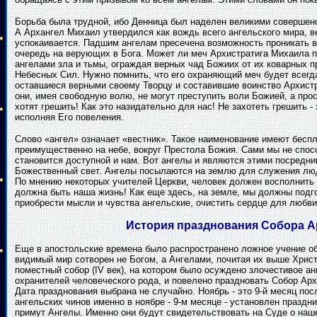
Борьба была трудной, ибо Денница был наделен великими совершенс
А Архангел Михаил утвердился как вождь всего ангельского мира, вер
успокаивается. Падшим ангелам пресечена возможность проникать в
очередь на верующих в Бога. Может ли меч Архистратига Михаила пр
ангелами зла и тьмы, ограждая верных чад Божиих от их коварных п
Небесных Сил. Нужно помнить, что его охраняющий меч будет всегда 
оставшиеся верными своему Творцу и составившие воинство Архистра
они, имея свободную волю, не могут преступить воли Божией, а прост
хотят грешить! Как это назидательно для нас! Не захотеть грешить -
исполняя Его повеления.
Слово «ангел» означает «вестник». Такое наименование имеют бесп
преимущественно на небе, вокруг Престола Божия. Сами мы не спос
становится доступной и нам. Вот ангелы и являются этими посредни
Божественный свет. Ангелы посылаются на землю для служения лю
По мнению некоторых учителей Церкви, человек должен восполнить ч
должна быть наша жизнь! Как еще здесь, на земле, мы должны подг
приобрести мысли и чувства ангельские, очистить сердце для любви
История празднования Собора А
Еще в апостольские времена было распространено ложное учение об 
видимый мир сотворен не Богом, а Ангелами, почитая их выше Христ
поместный собор (IV век), на котором было осуждено злочестивое а
охранителей человеческого рода, и повелено праздновать Собор Арх
Дата празднования выбрана не случайно. Ноябрь - это 9-й месяц по
ангельских чинов именно в ноябре - 9-м месяце - установлен праздн
примут Ангелы. Именно они будут свидетельствовать на Суде о наш