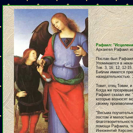
Рафаил: "Исцелен
Архангел Рафаил из
Послан был Рафаил и
Упоминается в некан
Тов. 3, 16; 12, 12-15.
Библии имеется пре
назидательностью. 
Товит, отец Товии,
Когда же прозревши
Рафаил сказал им: 
которые возносят м
своему произволению
"Весьма поучительн
постом и милостыне
благотворительность
помощи Рафаила, то
Иннокентий Херсонск