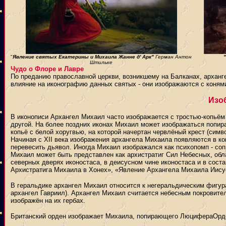
"
Явление святых Екатерины и Михаила Жанне д' Арк"
Герман Антон
Штильке
Чудо о Флоре и Лавре
По преданию православной церкви, возникшему на Балканах, архан
влияние на иконографию данных святых - они изображаются с конями
Изо
В иконописи Архангел Михаил часто изображается с тростью-копьём 
другой. На более поздних иконах Михаил может изображаться попир
копьё с белой хоругвью, на которой начертан червлёный крест (сим
Начиная с XII века изображения архангела Михаила появляются в ко
перевесить дьявол. Иногда Михаил изображался как психопомп - с
Михаил может быть представлен как архистратиг Сил Небесных, обл
северных дверях иконостаса, в деисусном чине иконостаса и в сост
Архистратига Михаила в Хонех», «Явление Архангела Михаила Иису
В геральдике архангел Михаил относится к негеральдическим фигура
архангел Гавриил). Архангел Михаил считается небесным покровителе
изображён на их гербах.
Британский орден изображает Михаила, попирающего ЛюцифераОрден 