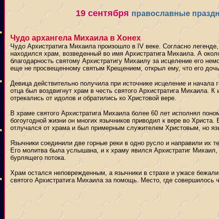
19 сентября
православные празд
Чудо архангела Михаила в Хонех
Чудо Архистратига Михаила произошло в IV веке. Согласно легенде,
находился храм, возведенный во имя Архистратига Михаила. А окол
благодарность святому Архистратигу Михаилу за исцеление его немо
еще не просвещенному святым Крещением, открыл ему, что его дочь 
Девица действительно получила при источнике исцеление и начала го
отца был воздвигнут храм в честь святого Архистратига Михаила. К 
отрекались от идолов и обратились ко Христовой вере.
В храме святого Архистратига Михаила более 60 лет исполнял поно
богоугодной жизни он многих язычников приводил к вере во Христа. 
отлучался от храма и был примерным служителем Христовым, но яз
Язычники соединили две горные реки в одно русло и направили их 
Его молитва была услышана, и к храму явился Архистратиг Михаил,
бурлящего потока.
Храм остался неповрежденным, а язычники в страхе и ужасе бежали
святого Архистратига Михаила за помощь. Место, где совершилось ч