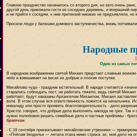
Главное празднество начиналось со второго дня, но зато очень рано,
другой день приезжали гости из соседних деревень, и вчерашний пи
и не прийти к соседям, к ним претензий никаких не предъявляли, но 
Просили люди у батюшки домового заступничества, вновь потчевали
Народные п
Один из самых по
В народном воображении святой Михаил предстает славным воином-
небо и взвешивает на весах их добрые и плохие поступки.
Михайлово чудо - праздник мстительный. В народе считается «значи
старались соблюдать пост, не работать тяжело, ведь святой Михаил в
работают, будут наказаны Архангелом Михаилом, Михаил заставляет
воле. В этом случае вся ответственность ложится на начальника. 
инвалиду или просто проявить благотоворительность - дело разрешим
Христос говорил, что добрые дела выполнять никогда не грех. Так и 
нужно полюбовно решать семейные дела и частные проблемы - брата
братчин
.
- С 19 сентября прихватывают михайловские утренники — приморозк
- «Пчёлам безделье — летала птаха мимо страха: ах, моё дело на ог