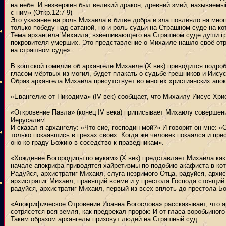
на небе. И низвержен был великий дракон, древний змий, называем
с ним» (Откр.12:7-9)
Это указание на роль Михаила в битве добра и зла повлияло на мно
только победу над сатаной, но и роль судьи на Страшном суде на к
Тема архангела Михаила, взвешивающего на Страшном суде души гр
покровителя умерших. Это представление о Михаиле нашло своё отра
на страшном суде».
В коптской гомилии об архангеле Михаиле (X век) приводится подро
гласом мёртвых из могил, будет плакать о судьбе грешников и Иисус
Образ архангела Михаила присутствует во многих христианских апо
«Евангелие от Никодима» (IV век) сообщает, что Михаилу Иисус Хри
«Откровение Павла» (конец IV века) приписывает Михаилу совершен
Иерусалим:
И сказал я архангелу: «Что сие, господин мой?» И говорит он мне: «
только покаявшись в грехах своих. Когда же человек покаялся и прес
оно ко граду Божию в соседство к праведникам».
«Хождение Богородицы по мукам» (X век) представляет Михаила как
начале апокрифа приводятся хайретизмы по подобию акафиста в кот
Радуйся, архистратиг Михаил, слуга незримого Отца, радуйся, архи
архистратиг Михаил, правящий всеми и у престола Господа стоящий 
радуйся, архистратиг Михаил, первый из всех вплоть до престола Б
«Апокрифическое Отровение Иоанна Богослова» рассказывает, что ар
сотрясется вся земля, как предрекал пророк: И от гласа воробьиного
Таким образом архангелы призовут людей на Страшный суд.