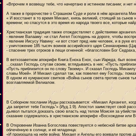
«Впрочем я возвещу тебе, что начертано в истинном писании; и нет н
А также в пророчестве о Страшном Суде и роли в нём архангела Ми
« И восстанет в то время Михаил, князь великий, стоящий за сынов н
времени; но спасутся в это время из народа твоего все, которые най
Христианская традиция также отождествляет с действиями архангел
- явление Валааму: «и стал Ангел Господень на дороге, чтобы воспре
- явление Иисусу Навину: «и вот стоит пред ним человек, и в руке е
- уничтожение 185 тысяч воинов ассирийского царя Сеннахирима (Цар
- спасение трех отроков в пещи огненной: «благословен Бог Седраха
В ветхозаветном апокрифе Книга Еноха Енох, сын Иареда, был возне
…сказал Господь слугам своим, вглядываясь в них: «Пусть приблизи
«Пусть приблизится он по слову Твоему». И сказал Господь Михаилу
славы Моей». И Михаил сделал так, как повелел ему Господь: помаз
В одном из кумранских свитков «Война сынов света против сынов т
возглавляемой Велиалом.
В Соборном послании Иуды рассказывается: «Михаил Архангел, когда
„да запретит тебе Господь“» (Иуд.1:9). Апостол заимствует свой ра
дьявол пытался доказать свою власть над телом Моисея за убийств
сказание содержалось в христианском апокрифе «Восхождени или Во
В Откровении Иоанна Богослова повествуется о небесной битве арх
облечённую в солнце, и её младенца:
«И произошла на небе война: Михаил и Ангелы его воевали против дра