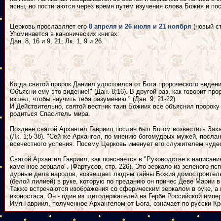
ясны, но постигаются через время путём изучения слова Божия и по
Церковь прославляет его
8 апреля и 26 июля и 21 ноября
(новый с
Упоминается в канонических книгах:
Дан. 8, 16 и 9, 21; Лк. 1, 9 и 26.
Когда святой пророк Даниил удостоился от Бога пророческого видени
Объясни ему это видение!" (Дан. 8;16). В другой раз, как говорит п
изшел, чтобы научить тебя разумению." (Дан. 9; 21-22).
И Действительно, святой вестник таин Божиих все объяснил пророку
родиться Спаситель мира.
Позднее святой Архангел Гавриил послан был Богом возвестить Зах
(Лк. 1;5-38). "Сей же Архангел, по мнению богомудрых мужей, посл
всечестного успения. Посему Церковь именует его служителем чудесе
Святой Архангел Гавриил, как поясняется в "Руководстве к написан
каменное зерцало". (Фартусов, стр. 226). Это зеркало из зеленого 
дурные дела народов, возвещает людям тайны Божия домостроительс
(белой лилией) в руке, которую по преданию он принес Деве Марии 
Также встречаются изображения со сферическим зеркалом в руке, а 
иконостаса. Он - один из щитодержателей на Гербе Российской импе
Имя Гавриил, полученное Архангелом от Бога, означает по-русски К