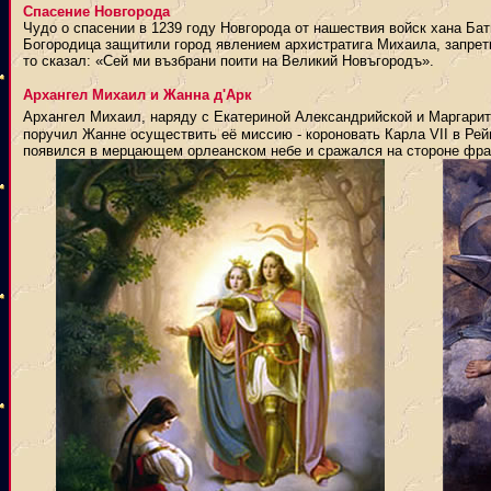
Спасение Новгорода
Чудо о спасении в 1239 году Новгорода от нашествия войск хана Бат
Богородица защитили город явлением архистратига Михаила, запрет
то сказал: «Сей ми възбрани поити на Великий Новъгородъ».
Архангел Михаил и Жанна д'Арк
Архангел Михаил, наряду с Екатериной Александрийской и Маргарит
поручил Жанне осуществить её миссию - короновать Карла VII в Рей
появился в мерцающем орлеанском небе и сражался на стороне фра