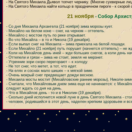
- На Святого Михаила Дьявол топчет чернику. (Многие суеверные люд
- На Святого Михаила найти кольцо в праздничном пироге - к скорой 
21 ноября
- Собор Архис
- Со дня Михаила Архангела (21 ноября) зима морозы кует.
- Михайло на белом коне – снег, на черном – оттепель.
- Михайло с мостом путь по реке открывает.
- Во что Михайла – в то и Никола (19 декабря).
- Если выпал снег на Михаила – зима приехала на белой лошади.
- Если Михайло (21 ноября) путь порушит (начнется оттепель) – не ж
- Коли на Михайлов день иней – жди больших снегов, а коли день на
- Оттепели и грязи – зима не стоит, земля не мерзнет.
- Утренние зори скоро перегорают – к холоду.
- Не тот снег, что метет, а тот, что идет.
- На елях и соснах мало шишек – к мягкой зиме.
- Очень мокрый снег предвещает дожди весною.
- Михаила мосты мостит (Михайловские ранние морозы), Николе-зимне
- Считали, что Михайловым днем зима еще не начинается: с Михайло
следует ждать со дня на день.
- Что в Михайлов день - то и в Николин (19 декабря).
- Сколько дней исполнится новой луне в день Святого Михаила - сто
- человек, родившийся в этот день, наделен крепким здоровьем и вс