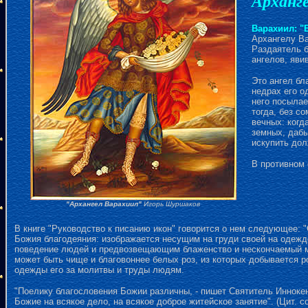
Арханг
Варахиил: "
Архангелу Ва
Раздаятель 
ангелов, яви
Это ангел бл
недрах его о
него посылае
тогда, без с
вечных: когд
земных, дабы
искупить дол
В противном 
"Архангел Варахиил"
Игорь Шуршаков
В книге "Руководство к писанию икон" говорится о нем следующее:
Божия благодеяния: изображается несущим на груди своей на одеж
поведение людей и предвозвещающим блаженство и нескончаемый мир
может быть чище и благовоннее белых роз, из которых добывается р
одежды его за молитвы и труды людям.
"Поелику благословения Божии различны, - пишет Святитель Иннокен
Божие на всякое дело, на всякое доброе житейское занятие". (Цит. соч