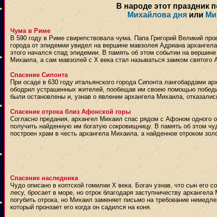
В народе этот праздник 
Михайлова дня
или
Ми
Чума в Риме
В 590 году в Риме свирепствовала чума. Папа Григорий Великий пр
города от эпидемии увидел на вершине мавзолея Адриана архангел
этого начался спад эпидемии. В память об этом событии на вершин
Михаила, а сам мавзолей с X века стал называться замком святого 
Спасение Сипонта
При осаде в 630 году итальянского города Сипонта лангобардами ар
ободрил устрашенных жителей, пообещав им своею помощью победить
были остановлены и, узнав о явлении архангела Михаила, отказались
Спасение отрока близ Афонской горы
Согласно предания, архангел Михаил спас рядом с Афоном одного о
получить найденную им богатую сокровищницу. В память об этом чу
построен храм в честь архангела Михаила, а найденное отроком зол
Спасение наследника
Чудо описано в коптской гомилии X века. Богач узнав, что сын его 
лесу, бросает в море, но отрок благодаря заступничеству архангела 
погубить отрока, но Михаил заменяет письмо на требование немедлен
который пронзает его когда он садился на коня.