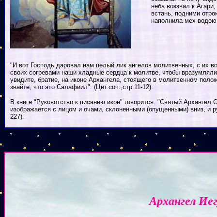
неба воззвал к Агари,
встань, подними отрок
наполнила мех водою и
"И вот Господь даровал нам целый лик ангелов молитвенных, с их 
своих согревами наши хладные сердца к молитве, чтобы вразумляли 
увидите, братие, на иконе Архангела, стоящего в молитвенном полож
знайте, что это Салафиил". (Цит.соч.,стр.11-12).
В книге "Руковотство к писанию икон" говорится: "Святый Арханге
изображается с лицом и очами, склоненными (опущенными) вниз, и р
227).
Архангел Ие