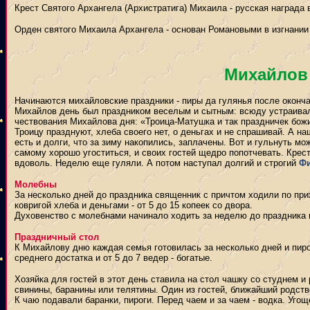
Крест Святого Архангела (Архистратига) Михаила - русская награда
Орден святого Михаила Архангела - основан Романовыми в изгнании 
Михайлов
Начинаются михайловские праздники - пиры да гулянья после оконча
Михайлов день был праздником веселым и сытным: всюду устраивалис
чествования Михайлова дня: «Троица-Матушка и так праздничек божи
Троицу празднуют, хлеба своего нет, о деньгах и не спрашивай. А н
есть и долги, что за зиму накопились, заплачены. Вот и гульнуть мо
самому хорошо угоститься, и своих гостей щедро попотчевать. Крес
вдоволь. Неделю еще гуляли. А потом наступал долгий и строгий
Фи
Молебны
За несколько дней до праздника священник с причтом ходили по пр
ковригой хлеба и деньгами - от 5 до 15 копеек со двора.
Духовенство с молебнами начинало ходить за неделю до праздника 
Праздничный стол
К Михайлову дню каждая семья готовилась за несколько дней и пиро
среднего достатка и от 5 до 7 ведер - богатые.
Хозяйка для гостей в этот день ставила на стол чашку со студнем 
свинины, баранины или телятины. Один из гостей, ближайший родст
К чаю подавали баранки, пироги. Перед чаем и за чаем - водка. Уг