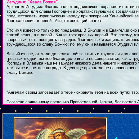
Иегудиил: "Хвала Божия"
Архангел Иегудиил благословляет подвижников, охраняет их от сил
трудящихся для славы Господней и ходатайствующий о воздаянии им 
предшествовать израильскому народу при покорении Хананайской зем
благословения, в левой - бич, отгоняющий врагов.
Это имя известно только по преданиям. В Библии и в Евангелии оно 
златой венец, а в левой - бич из трех красных вервий. Это потому, ч
вверенных, есть поощрять наградою благ вечных и защищать имене
труждающихся во славу Божию; почему он и называется Эгудиил ил
Всякий из нас, от мала до велика, обязан жить и трудиться для сла
грешных людей, всякое благое дело иначе не совершается, как с тру
Господь и Владыка наш не забудет никакого дела нашего и никакого т
тем выше и светлее награда. В деснице архангела не напрасно венец
славу Божию.
"Ангелам своим заповедает о тебе - охранять тебя на всех путях твоих
Согласно священному преданию Православной Церкви, Бог послал А