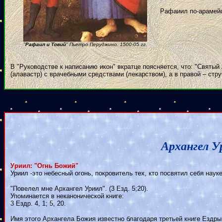
Рафаиил по-арамейс
"
Рафаил и Товий
" Пьетро Перуджино. 1500-05 гг.
В "Руководстве к написанию икон" вкратце поясняется, что: "Святы
(алавастр) с врачебными средствами (лекарством), а в правой – стру
Архангел У
Уриил: "Огнь Божий"
Уриил -это небесный огонь, покровитель тех, кто посвятил себя науке
"Повелел мне Архангел Уриил". (3 Езд. 5;20).
Упоминается в неканонической книге:
3 Ездр. 4, 1; 5, 20.
Имя этого Архангела Божия известно благодаря третьей книге Ездры,