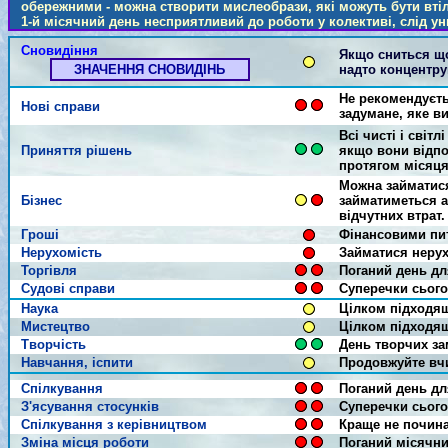
обережними - можна створити мислеобрази, які можуть бути втіл
1-й місячний день несприятливий до роботи у колективі, слід ун
Сновидіння
Якщо сниться щос
ЗНАЧЕННЯ СНОВИДІНЬ
надто концентрув
Не рекомендуєть
Нові справи
задумане, яке ви
Всі чисті і світ
Приняття рішень
якщо вони відпо
протягом місяця
Можна займатися
Бізнес
займатиметься а
відчутних втрат.
Гроші
Фінансовими пи
Нерухомість
Займатися нерух
Торгівля
Поганий день для
Судові справи
Суперечки сього
Наука
Цілком підходя
Мистецтво
Цілком підходя
Творчість
День творчих зам
Навчання, іспити
Продовжуйте вчи
Спілкування
Поганий день дл
З'ясування стосунків
Суперечки сього
Спілкування з керівництвом
Краще не почина
Зміна місця роботи
Поганий місячни