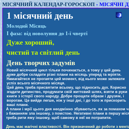
МІСЯЧНИЙ КАЛЕНДАР-ГОРОСКОП
- МІСЯЧНІ ДН
1 місячний день
Молодий Місяць
I фаза: від новолуння до 1-ї чверті
Дуже хороший,
чистий та світлий день
День творчих задумів
Новий місячний цикл тільки починається, а тому у цей день
дуже добре складати різні плани на місяць уперед та мріяти.
Намагайтеся не прогаяти цей момент, від нього може залежати
успіх всього місячного місяця.
Цей день треба присвятити всьому, що підносить дух. Корисно
згадати дитинство, продумати свій життєвий шлях, взяти в руки
книги з історії свого народу. Добре прощати образи і друзям, і
ворогам. Це вийде легше, ніж у інші дні, і до того ж прискорить
ваші плани.
А плани і мрії цього дня неодмінно збуваються, як за помахом ча
з бажанням зла іншому, з помстою. Негативні плани в першу міс
треба рити яму іншому, щоб самому в неї не потрапити.
День має магічні властивості. Він призначений до роботи з мент