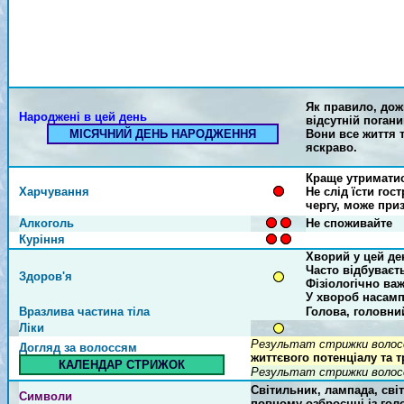
Як правило, дож
Народжені в цей день
відсутній погани
МІСЯЧНИЙ ДЕНЬ НАРОДЖЕННЯ
Вони все життя 
яскраво.
Краще утриматис
Харчування
Не слід їсти гос
чергу, може при
Алкоголь
Не споживайте
Куріння
Хворий у цей де
Часто відбуваєт
Здоров'я
Фізіологічно ва
У хвороб насамп
Вразлива частина тіла
Голова, головни
Ліки
Результат стрижки волосся
Догляд за волоссям
життєвого потенціалу та 
КАЛЕНДАР СТРИЖОК
Результат стрижки волосся
Світильник, лампада, світ
Символи
повному озброєнні із гол