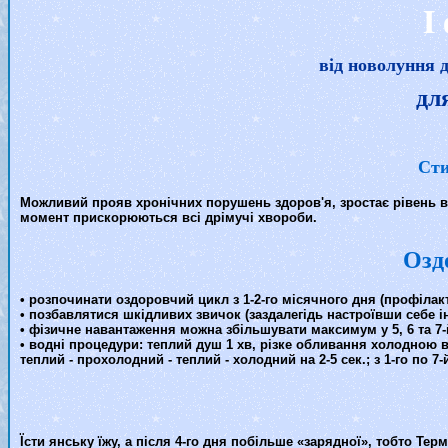
I
від новолуння 
для
Сти
Можливий прояв хронічних порушень здоров'я, зростає рівень ва
момент прискорюються всі дрімучі хвороби.
Озд
• розпочинати оздоровчий цикл з 1-2-го місячного дня (профілак
• позбавлятися шкідливих звичок (заздалегідь настроївши себе ін
• фізичне навантаження можна збільшувати максимум у 5, 6 та 7-й
• водні процедури: теплий душ 1 хв, різке обливання холодною вод
теплий - прохолодний - теплий - холодний на 2-5 сек.; з 1-го по 7
Їсти янську їжу, а після 4-го дня побільше «зарядної», тобто Тер