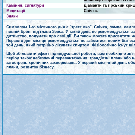
Каміння, сигнатури
Діаманти та гірський кри
Медитації
Свічка.
Знаки
Символом 1-го місячного дня є "третє око". Свічка, лампа, лампа
повній броні від глави Зевса. У такий день не рекомендується 
дитинство, подумати про свої дії. Ви також можете присвятити ч
Першого дня місяця рекомендується не займатися новим бізнесом
той день, який потрібно лікувати спиртом. Фізіологічно існує щі
Щоб збільшити ефект індивідуальної роботи, вам необхідно зв'я
період також небезпечні перевантаження, грандіозні плани або не
загострень хронічних захворювань. У перший місячний день обм
плани, розвиток бізнесу.