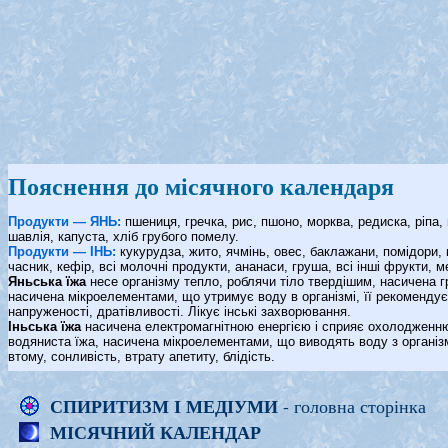
Пояснення до місячного календаря
Продукти — ЯНЬ:
пшениця, гречка, рис, пшоно, морква, редиска, ріпа, 
шавлія, капуста, хліб грубого помелу.
Продукти — ІНЬ:
кукурудза, жито, ячмінь, овес, баклажани, помідори, к
часник, кефір, всі молочні продукти, ананаси, груша, всі інші фрукти, ме
Яньська їжа
несе організму тепло, роблячи тіло твердішим, насичена г
насичена мікроелементами, що утримує воду в організмі, її рекомендує
напруженості, дратівливості. Лікує інські захворювання.
Іньська їжа
насичена електромагнітною енергією і сприяє охолодженню 
водяниста їжа, насичена мікроелементами, що виводять воду з організ
втому, сонливість, втрату апетиту, блідість.
СПИРИТИЗМ І МЕДІУМИ
- головна сторінка
МІСЯЧНИЙ КАЛЕНДАР