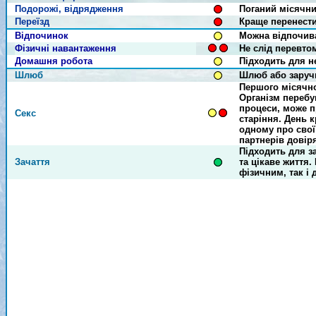
Подорожі, відрядження
Поганий місячни
Переїзд
Краще перенести
Відпочинок
Можна відпочив
Фізичні навантаження
Не слід перевто
Домашня робота
Підходить для н
Шлюб
Шлюб або заручи
Першого місячно
Організм перебу
процеси, може п
Секс
старіння. День 
одному про свої
партнерів довір
Підходить для за
Зачаття
та цікаве життя
фізичним, так і 