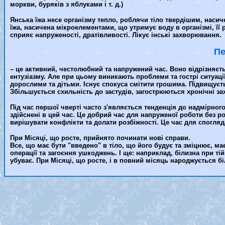
моркви, буряків з яблуками і т. д.)
Янська їжа несе організму тепло, роблячи тіло твердішим, насич
їжа, насичена мікроелементами, що утримує воду в організмі, її
сприяє напруженості, дратівливості. Лікує інські захворювання.
Пе
– це активний, честолюбний та напружений час. Воно відрізняєт
ентузіазму. Але при цьому виникають проблеми та гострі ситуаці
дорослими та дітьми. Існує спокуса смітити грошима. Підвищуєть
Збільшується схильність до застудів, загострюються хронічні з
Під час першої чверті часто з'являється тенденція до надмірног
здійснені в цей час. Це добрий час для напруженої роботи без р
вирішувати конфлікти та долати розбіжності. Це час для споглядан
При Місяці, що росте, прийнято починати нові справи.
Все, що має бути "введено" в тіло, що його будує та зміцнює, 
операції та загоєння ушкоджень. І ще: наприклад, білизна при ті
убуває. При Місяці, що росте, і в повний місяць народжується бі