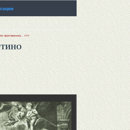
итация
ле притяжения... >>>
РТИНО