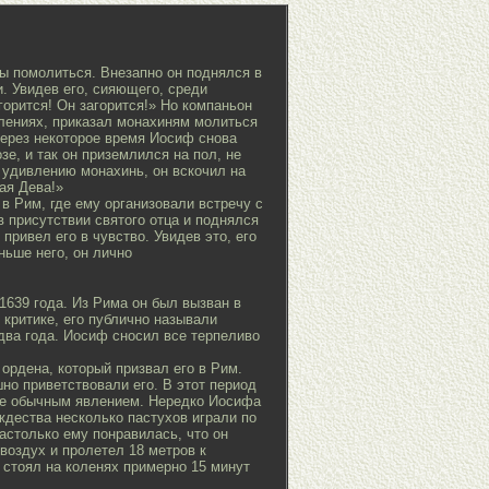
бы помолиться. Внезапно он поднялся в
. Увидев его, сияющего, среди
горится! Он загорится!» Но компаньон
лениях, приказал монахиням молиться
Через некоторое время Иосиф снова
зе, и так он приземлился на пол, не
 удивлению монахинь, он вскочил на
ая Дева!»
в Рим, где ему организовали встречу с
в присутствии святого отца и поднялся
 привел его в чувство. Увидев это, его
ньше него, он лично
1639 года. Из Рима он был вызван в
критике, его публично называли
два года. Иосиф сносил все терпеливо
 ордена, который призвал его в Рим.
но приветствовали его. В этот период
уже обычным явлением. Нередко Иосифа
ждества несколько пастухов играли по
астолько ему понравилась, что он
воздух и пролетел 18 метров к
 стоял на коленях примерно 15 минут