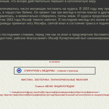
енным, что вскоре действительно перешел в католическую веру.
еличивалось число желающих поглазеть на чудеса. В 1653 году ему при
 в герцогство Урбино. Он провел там три месяца и потом поехал в друг
транялась, и моментально собирались толпы зевак. И чудеса продолжал
етом 1663 года Иосиф тяжело заболел. В последние месяцы его жизни е
однажды прижигал ногу Иосифа, святой впал в состояние транса и подня
 последними словами, перед тем как он впал в предсмертное беспамятств
ладостное, райское благоухание!» Иосиф Купертинский был канонизирован
в начало
СПИРИТИЗМ и МЕДИУМЫ - главная страница
МИСТИКА, ЭЗОТЕРИКА, ПАРАНОРМАЛЬНЫЕ ЯВЛЕНИЯ
Главное МЕНЮ ЭНЦИКЛОПЕДИИ
•
темы
|
понятия
|
род занятий
|
открытия
|
произведения
|
изобретения
|
явления
•
ид творчества
|
события
|
биографии
|
портреты
|
образовательный каталог
|
поиск в энциклопед