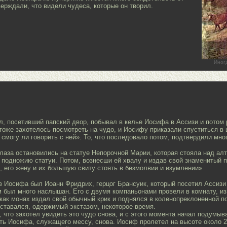
ерждали, что видели чудеса, которые он творил.
Иног
ол, посетивший папский двор, побывал в келье Иосифа в Ассизи и потом
тоже захотелось посмотреть на чудо, и Иосифу приказали спуститься в ц
, смогу ли говорить с ней». То, что последовало потом, подтвердили мн
 глаза остановились на статуе Непорочной Марии, которая стояла над а
подножию статуи. Потом, вознесши ей хвалу и издав свой знаменитый п
, его жену и их большую свиту стоять в безмолвии и изумлении».
 Иосифа был Иоанн Фридрих, герцог Брансуик, который посетил Ассизи 
м был много наслышан. Его с двумя компаньонами провели в комнату, из
как монах издал свой обычный крик и поднялся в коленопреклоненной по
оставался, одержимый экстазом, некоторое время.
, что захотел увидеть это чудо снова, и с этого момента начал подумыв
ь Иосифа, служащего мессу, снова. Иосиф пролетел на высоте около 2