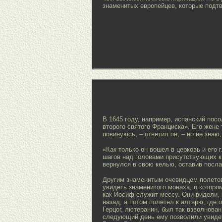
знаменитых европейцев, которые подтв
В 1645 году, например, испанский пос
второго святого Франциска». Его жене 
повинуюсь, – ответил он, – но не знаю
«Как только он вошел в церковь и его
шагов над головами присутствующих к 
вернулся в свою келью, оставив посла
Другим знаменитым очевидцем полетов
увидеть знаменитого монаха, о которо
как Иосиф служит мессу. Они видели, 
назад, а потом полетел к алтарю, где 
Герцог, лютеранин, был так взволнован
следующий день ему позволили увидет