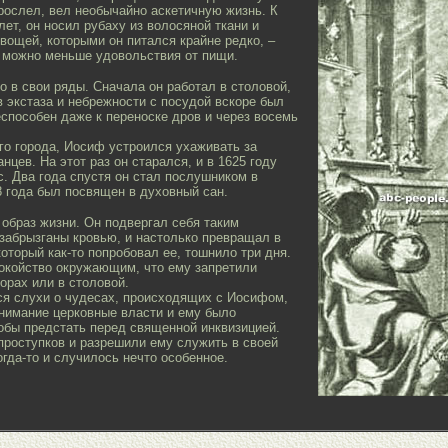
рослел, вел необычайно аскетичную жизнь. К
ет, он носил рубаху из волосяной ткани и
вощей, которыми он питался крайне редко, –
к можно меньше удовольствия от пищи.
о в свои ряды. Сначала он работал в столовой,
в экстаза и небрежности с посудой вскоре был
еспособен даже к переноске дров и через восемь
ого города, Иосиф устроился ухаживать за
цев. На этот раз он старался, и в 1625 году
. Два года спустя он стал послушником в
8 года был посвящен в духовный сан.
образ жизни. Он подвергал себя таким
 забрызганы кровью, и настолько превращал в
оторый как-то попробовал ее, тошнило три дня.
окойство окружающим, что ему запретили
орах или в столовой.
ся слухи о чудесах, происходящих с Иосифом,
 внимание церковные власти и ему было
обы предстать перед священной инквизицией.
проступков и разрешили ему служить в своей
огда-то и случилось нечто особенное.