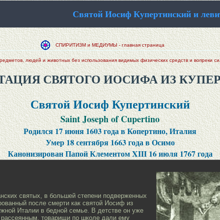
Святой Иосиф Купертинский и лев
СПИРИТИЗМ и МЕДИУМЫ - главная страница
редметов, людей и животных без использования видимых физических средств и вопреки си
ТАЦИЯ СВЯТОГО ИОСИФА ИЗ КУПЕ
Святой Иосиф Купертинский
Saint Joseph of Cupertino
Родился 17 июня 1603 года в Копертино, Италия
Умер 18 сентября 1663 года в Осимо
Канонизирован Папой Клементом XIII 16 июля 1767 года
нских святых, в большей степени подверженных
рованный после смерти как святой Иосиф из
Южной Италии в бедной семье. В детстве он уже
е рассеянным, товарищи по школе дали ему