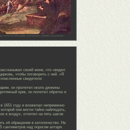
да полеты Иосифа случались прямо на улице
 рассказывал своей жене, что «видел
ерковь, чтобы поговорить с ней. «Я
огочисленные свидетели:
лтарем, он пролетел около дюжины
ротяжный крик, он полетел обратно и
в 1651 году и возжелал непременно
 которой они могли тайно наблюдать,
зе в воздух, отлетел на пять шагов
ать об обращении в католичество. На
5 сантиметров над порогом алтаря.