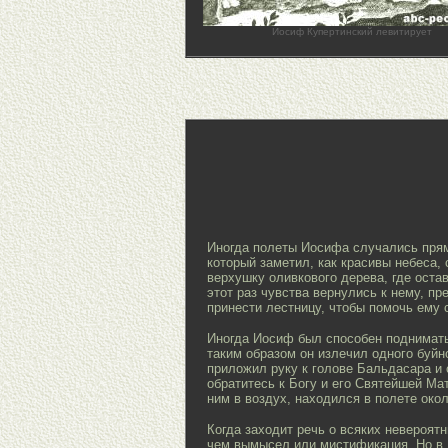
Иосиф Купертинский левитирует
Иногда полеты Иосифа случались прям
который заметил, как красивы небеса,
верхушку оливкового дерева, где остав
этот раз чувства вернулись к нему, п
принести лестницу, чтобы помочь ему 
Иногда Иосиф был способен поднимать 
таким образом он излечил одного буйн
приложил руку к голове Бальдасара и 
обратитесь к Богу и его Святейшей Мат
ним в воздух, находился в полете окол
Когда заходит речь о всяких невероятн
чем вымысел или мистификация. Но в 