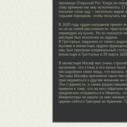
прозвище Открытый Рот. Когда он повз
тому времени как ему исполнилось 17 л
посыпал свою еду – несколько видов о
горьким порошком, чтобы получать ка
В 1620 году орден капуцинов принял ег
но из-за своей рассеянности, приступо
переведен на кухню. Но он оказался н
месяцев был исключен из ордена.
В Гроттальи, недалеко от своего родн
мулами в монастырь ордена францискан
ему был присвоен клерикальный статус
монастыре в Гроттальи и 28 марта 162
В монастыре Иосиф вел очень строгий 
мучениям, что стены в его келье были
несъедобную свою пищу, что монаха, к
Экстазы Иосифа причиняли такое бесп
присоединяться к другим монахам на х
Эти странности, а также разраставшие
привели к тому, что на него обратили
предписано отправиться в Неаполь, чт
Инквизиторы не нашли за ним никаких 
церкви святого Григория из Армении. Т