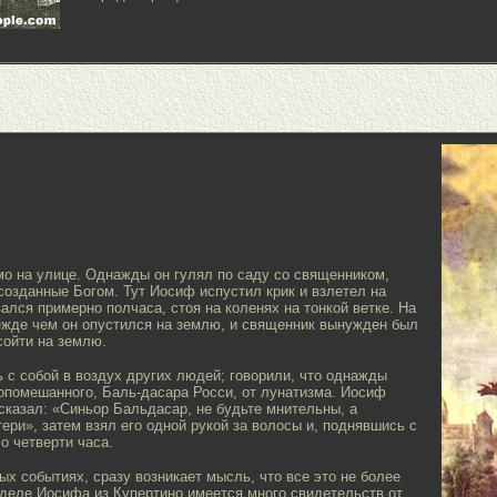
о на улице. Однажды он гулял по саду со священником,
 созданные Богом. Тут Иосиф испустил крик и взлетел на
ался примерно полчаса, стоя на коленях на тонкой ветке. На
режде чем он опустился на землю, и священник вынужден был
сойти на землю.
с собой в воздух других людей; говорили, что однажды
опомешанного, Баль-дасара Росси, от лунатизма. Иосиф
сказал: «Синьор Бальдасар, не будьте мнительны, а
ери», затем взял его одной рукой за волосы и, поднявшись с
о четверти часа.
ых событиях, сразу возникает мысль, что все это не более
деле Иосифа из Купертино имеется много свидетельств от