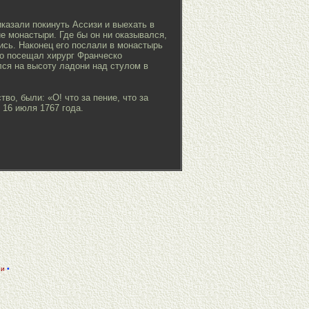
казали покинуть Ассизи и выехать в
ие монастыри. Где бы он ни оказывался,
ись. Наконец его послали в монастырь
го посещал хирург Франческо
лся на высоту ладони над стулом в
о, были: «О! что за пение, что за
 16 июля 1767 года.
ии
•