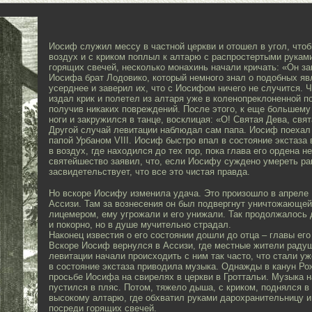
Иосиф служил мессу в частной церкви и отошел в угол, что
воздух и с криком поплыл к алтарю с распростертыми руками
горящих свечей, несколько монахинь начали кричать: «Он за
Иосифа брат Лодовико, который немного знал о подобных яв
усерднее и заверил их, что с Иосифом ничего не случится. 
издал крик и полетел из алтаря уже в коленопреклоненной по
получив никаких повреждений. После этого, к еще большему
ноги и закружился в танце, восклицая: «О! Святая Дева, свят
Другой случай левитации наблюдал сам папа. Иосиф поехал 
папой Урбаном VIII. Иосиф быстро впал в состояние экстаза 
в воздух, где находился до тех пор, пока глава его ордена не
святейшество заявил, что, если Иосифу суждено умереть ра
засвидетельствует, что все это чистая правда.
Но вскоре Иосифу изменила удача. Это произошло в апреле 
Ассизи. Там за вознесения он был подвергнут уничтожающей 
лицемером, ему угрожали и его унижали. Так продолжалось 
и покорно, но в душе мучительно страдал.
Наконец известия о его состоянии дошли до отца – главы его
Вскоре Иосиф вернулся в Ассизи, где местные жители радуш
левитации начали происходить с ним так часто, что стали 
в состояние экстаза приводила музыка. Однажды в канун Ро
просьбе Иосифа на свирелях в церкви в Гроттальи. Музыка н
пустился в пляс. Потом, тяжело дыша, с криком, поднялся в 
высокому алтарю, где обхватил руками дарохранительницу и
посреди горящих свечей.