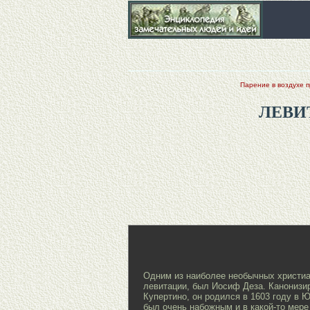
Парение в воздухе п
ЛЕВИ
Одним из наиболее необычных христиа
левитации, был Иосиф Деза. Канонизи
Купертино, он родился в 1603 году в 
был очень набожным и в какой-то мер