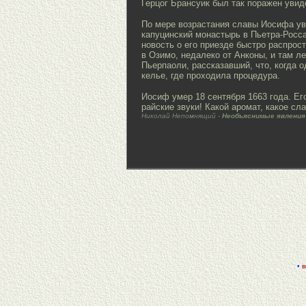
Герцог Брансуик был так поражен увид
По мере возрастания славы Иосифа ув
капуцинский монастырь в Пьетра-Росса,
новость о его приезде быстро распрос
в Озимо, недалеко от Анконы, и там л
Пьерпаоли, рассказавший, что, когда 
келье, где проходила процедура.
Иосиф умер 18 сентября 1663 года. Его
райские звуки! Какой аромат, какое с
Николай Непомнящий -
Необъяснимые явления
•
в