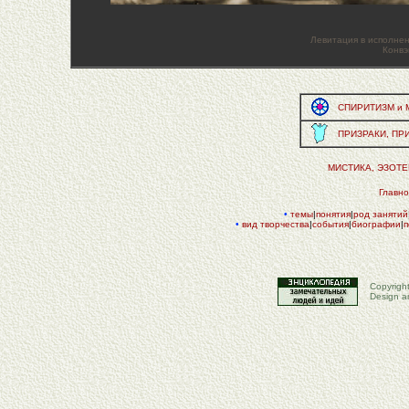
Левитация в исполнен
Конвэ
СПИРИТИЗМ и М
ПРИЗРАКИ, ПРИ
МИСТИКА, ЭЗОТ
Главн
•
темы
|
понятия
|
род занятий
•
вид творчества
|
события
|
биографии
|
п
Copyrigh
Design a