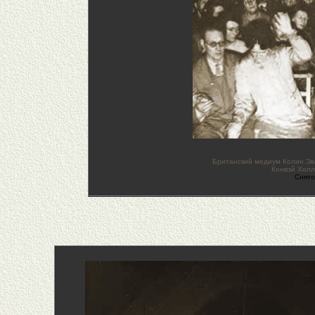
Британский медиум Колин Эва
Конвэй Холл 
Cнято