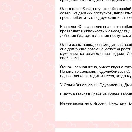
Ольга способная, но учится без особой
совершит дерзких поступков, неприятно
прочь поболтать с подружками и в то ж
Взрослая Ольга не лишена честолюбия,
проявляется склонность к самоедству,
добрыми благодетельными поступками.
Ольга женственна, она следит за свое
она долго еще потом не может обрести
мужчиной, который для нее - идеал. Ин
свой выбор.
Ольга - верная жена, умеет вкусно гот
Почему-то свекровь недолюбливает Оль
однако легко выходит из себя, когда м
У Ольги Зиновьевны, Эдуардовны, Дми
Счастье Ольги в браке наиболее вероя
Менее вероятно с Игорем, Николаем, Д