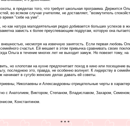
 охоты, в пределах того, что требует школьная программа. Держится Ольг
стей, во всяком случае учителям, не доставляет, "возмутитель спокойств
е время "себе на уме".
 но как натура малодеятельная редко добивается больших успехов в жи
 заметна зависть к более преуспевающим подругам, которую она пытаетс
й внешностью, несмотря на извечную занятость. Если первая любовь Оль
 семейного счастья. Ей мешает в этом привычка сравнивать своих покло
огда Ольга в течение многих лет не выходит замуж. Но повезет тому, на 
овить, но хлопотам на кухне предпочитает поход в кино или посещение в
гу, последнюю это, правда, не особенно волнует. К лидерству в семей
уж начинает в сугубо женских делах давать ей советы.
триевны, Николаевны и Александровны отрицательные черты в характер
тно с Анатолием, Виктором, Степаном, Владиславом, Захаром, Семеном
енисом, Константином.
* * *