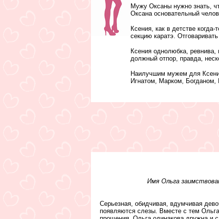
Мужу Оксаны нужно знать, чт
Оксана основательный челове
Ксения, как в детстве когда-
секцию каратэ. Отговаривать
Ксения однолюбка, ревнива, 
должный отпор, правда, неск
Наилучшим мужем для Ксении 
Игнатом, Марком, Богданом, 
Имя Ольга заимствован
Серьезная, обидчивая, вдумчивая девоч
появляются слезы. Вместе с тем Ольга 
прощения. Ольга одинакова дружна и с