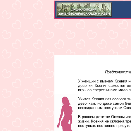
Предположител
У женщин с именем Ксения не
девочки. Ксения самостоятел
игры со сверстниками мало п
Учится Ксения без особого э
девочкам, но даже самой бли
неожиданным поступкам Окс
В раннем детстве Оксаны ча
жизни. Ксения не склонна тр
поступках постоянно присутст