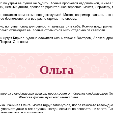
о по утрам ее лучше не будить. Ксения проснется недовольной, и из-за 
к, целыми днями, проявляя удивительное терпение, может, к примеру, г
то, остается во многом непредсказуемой. Может, например, заявить, что
 ее бесполезно, она все равно сделает по-своему.
но, получив повод для ревности, замыкается в себе. Ксения предприним
олько охлаждает ее. Ксения стремиться жить отдельно от свекрови.
будет Кирилл, удачно сложится жизнь также с Виктором, Александром,
Петром, Степаном.
Ольга
ное из скандинавских языков, происходит от древнескандинавского Хе
Женская форма мужского имени Олег
ка. Ранимая Ольга, может вдруг замкнуться, после какого-то безобидно
упрямая: даже в тех случаях, когда несомненно виновата, ни за что, "из
 мальчиками, и с девочками.