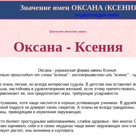
Значение имен ОКСАНА (КСЕНИ
энциклопедия имён
Значение женских имен:
Оксана - Ксения
Оксана - украинская форма имени Ксения.
ьно происходит от слова "ксениа" - гостеприимство или "ксенос" - чу
 очень легкая, но всегда интересная судьба. В детстве она оставляет 
ьна, настойчива в удовлетворении желаний, если этому препятствовать
ривлекают ее, она предпочитает игры, требующие усидчивости.
нтузиазма, хотя чаще числится в хорошо успевающих учениках. В дружб
зкой подруге не доверит своих секретов. А планы ее всегда грандиозны,
аны, приводящим в изумление окружающих.
сто болеют простудными заболеваниями, слабое здоровье - бич многих 
езво оценивать себя и в своих неудачах чаще винит окружающих или счит
вует расчет, она экономна и скуповата.