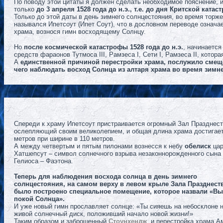
По поводу этой цитаты я должен сделать необходимое пояснение, 
только
до 3 апреля 1528 года до н.э., т.е. до дня Критской ката
Только до этой даты в день зимнего солнцестояния, во время торж
назывался Ипетсоут (Ипет Соут), что в дословном переводе означа
храма, вознося гимн восходящему Солнцу.
Но
после космической катастрофы 1528 года до н.э.
, начинается
средств фараонов Тутмоса III, Рамзеса I, Сети I, Рамзеса II, котор
А
единственной причиной перестройки храма, послужило смещ
чего наблюдать восход Солнца из алтаря храма во время зимн
Спереди к храму Ипетсоут пристраивается огромный Зал Празднест
ослепляющий своим великолепием, и общая длина храма достигает
метров при ширине в 110 метров.
А между четвертым и пятым пилонами вознесся к небу
обелиск
цар
Хатшепсут – символ солнечного взрыва незаконнорожденного сына
Гелиоса – Фаэтона.
Теперь для наблюдения восхода солнца в день зимнего
солнцестояния, на самом верху в левом крыле Зала Празднеств
было построено специальное помещение, которое назвали «В
покой Солнца».
И уже новый гимн прославляет солнце: «Ты сияешь на небосклоне н
живой солнечный диск, положивший начало новой жизни!»
Таким образом и заброшенный
Стоунхендж
, и перестройка храма А