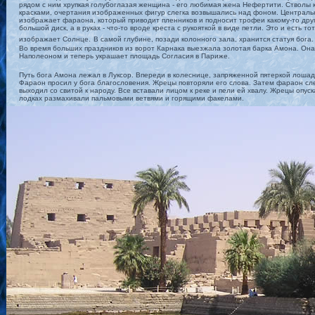
рядом с ним хрупкая голубоглазая женщина - его любимая жена Нефертити. Стволы 
красками, очертания изображенных фигур слегка возвышались над фоном. Централь
изображает фараона, который приводит пленников и подносит трофеи какому-то друго
большой диск, а в руках - что-то вроде креста с рукояткой в виде петли. Это и есть т
изображает Солнце.
В самой глубине, позади колонного зала, хранится статуя бога.
Во время больших праздников из ворот Карнака выезжала золотая барка Амона. Она 
Наполеоном и теперь украшает площадь Согласия в Париже.
Путь бога Амона лежал в Луксор. Впереди в колеснице, запряженной пятеркой лошад
Фараон просил у бога благословения. Жрецы повторяли его слова. Затем фараон след
выходил со свитой к народу. Все вставали лицом к реке и пели ей хвалу. Жрецы опус
лодках размахивали пальмовыми ветвями и горящими факелами.