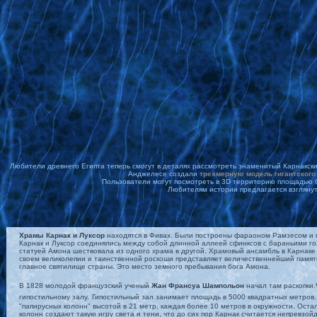
Любители древнего Египта теперь смогут в деталях рассмотреть знаменитый Карнакски
Анджелесе создали
трехмерную модель гигантского
Пользователи могут посмотреть в 3D территорию площадью 6
Любителям истории предлагается взглянуть н
Храмы Карнак и Луксор
находятся в Фивах. Были построены фараоном Рамзесом и 
Карнак и Луксор соединялись между собой длинной аллеей сфинксов с бараньими го
статуей Амона шествовала из одного храма в другой. Храмовый ансамбль в Карнаке 
своем великолепии и таинственной роскоши представляет величественнейший памятни
главное святилище страны.
Это место земного пребывания бога Амона.
В 1828 молодой французский ученый
Жан Франсуа Шампольон
начал там раскопки.
гипостильному залу.
Гипостильный зал занимает площадь в 5000 квадратных метров.
"папирусных колонн" высотой в 21 метр, каждая более 10 метров в окружности. Ост
колонн создают такую игру света и тени, что до сих пор Карнак считается непревзо