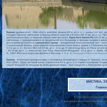
Карнак
(древне-егип. - Ипет-Исут), комплекс храмов (20 в. до н. э. — конец 1-гo тыс
государственное святилище в период Нового царства в Египте (16-11 вв. до н. э.).
архитектурных масс и пышным убранством построек.
Храм бога Амона-Ра
(16-12 вв. 
святилища, с чередующимися по продольной оси большими и малыми залами и дворам
достопримечательность
карнакского храма
- грандиозный многоколонный зал - гипо
строительный период заканчивался сооружением стены вокруг храма с 2 башнями-пи
(12 в. до н. э.), богини Мут (16-15 вв. до н. э.) и др. К святилищу вела от Нила алл
- 16-15 вв. до н. э.; Аменхотеп, сын Хапу, Аменхотеп Младший - 15 в. до н. э.; Майа, И
Л., 1947 (История искусства Древнего Востока, т. 1, в. 3).
Большая Советская Энцикл
Карнак
- египетская деревня в двух с половиной километрах к северу от Луксора, н
Исут (Опет, Opet), который начал строиться в XX в. до н. э. и служил основным госу
самый большой по площади во всём древнем мире, - был соединён с Луксорским хр
МИСТИКА, Э
Главно
•
темы
|
понятия
|
род занятий
•
вид творчества
|
события
|
биографии
|