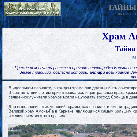
ТАЙНЫ,
ЗА ГРАНЬЮ
Храм А
Тайна 
М
Прежде чем начать рассказ о причине перестройки Большого х
Земле традиции, согласно которой,
алтари
всех храмов Зем
ор
В идеальном варианте, в каждом храме они должны быть ориентиро
В соответствии с этим ориентировались и центральные врата храма
священнослужители храмов могли наблюдать восход Солнца в день 
Для выполнения этих условий, храмы, как правило, и имели традиц
Великий храм Амона-Ра в Карнаке, являющийся самым большим х
исключением из этого правила.