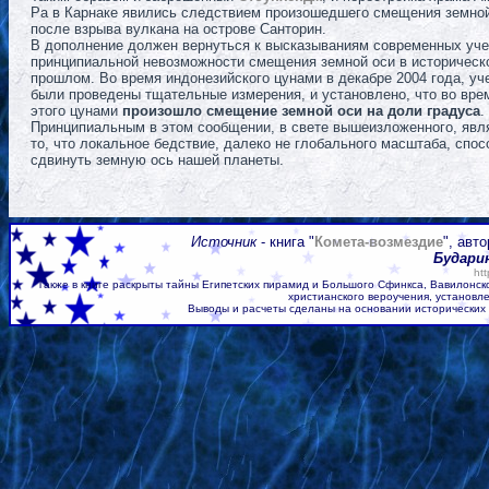
Ра в Карнаке явились следствием произошедшего смещения земно
после взрыва вулкана на острове Санторин.
В дополнение должен вернуться к высказываниям современных уче
принципиальной невозможности смещения земной оси в историческ
прошлом. Во время индонезийского цунами в декабре 2004 года, у
были проведены тщательные измерения, и установлено, что во вре
этого цунами
произошло смещение земной оси на доли градуса
.
Принципиальным в этом сообщении, в свете вышеизложенного, явл
то, что локальное бедствие, далеко не глобального масштаба, спос
сдвинуть земную ось нашей планеты.
Источник
- книга "
Комета-возмездие
", авт
Будари
htt
Также в книге раскрыты тайны Египетских пирамид и Большого Сфинкса, Вавилонск
христианского вероучения, установле
Выводы и расчеты сделаны на основании исторических 