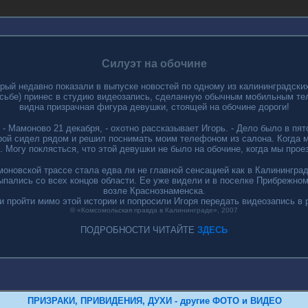
Силуэт на обочине
ый недавно показали в выпуске новостей по одному из калининградски
сьбе) принес в студию видеозапись, сделанную обычным мобильным те
видна призрачная фигура девушки, стоящей на обочине дороги!
 - Мамоново 21 декабря, - охотно рассказывает Игорь. - Дело было в пят
орой сидел рядом и решил поснимать моим телефоном из салона. Когда 
. Могу поклясться, что этой девушки не было на обочине, когда мы прое
оновской трассе стала едва ли не главной сенсацией как в Калининград
пались со всех концов области. Ее уже видели и в поселке Прибрежном,
возле Краснознаменска.
ли пройти мимо этой истории и попросили Игоря передать видеозапись в
© «Комсомольская правда в Калининграде», 2007
ПОДРОБНОСТИ ЧИТАЙТЕ
ЗДЕСЬ
ПРИЗРАКИ, ПРИВИДЕНИЯ, ДУХИ - другие ФОТО и ВИДЕО