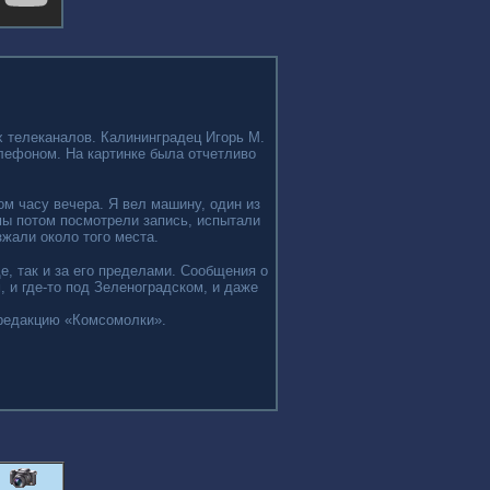
х телеканалов. Калининградец Игорь М.
лефоном. На картинке была отчетливо
ом часу вечера. Я вел машину, один из
мы потом посмотрели запись, испытали
зжали около того места.
е, так и за его пределами. Сообщения о
 и где-то под Зеленоградском, и даже
 редакцию «Комсомолки».