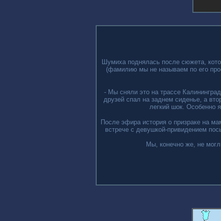
Шумиха поднялась после сюжета, котор
(фамилию мы не называем по его про
- Мы сняли это на трассе Калининград
друзей спал на заднем сиденье, а вт
легкий шок. Особенно я
После эфира история о призраке на мам
встрече с девушкой-привидением посы
Мы, конечно же, не мог