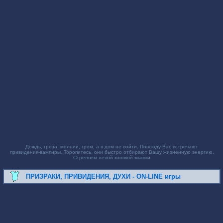
Дождь, гроза, молнии, гром, а в дом не войти. Повсюду Вас встречают
привидения-вампиры. Торопитесь, они быстро отбирают Вашу жизненную энергию.
Стреляем левой кнопкой мышки
ПРИЗРАКИ, ПРИВИДЕНИЯ, ДУХИ - ON-LINE игры