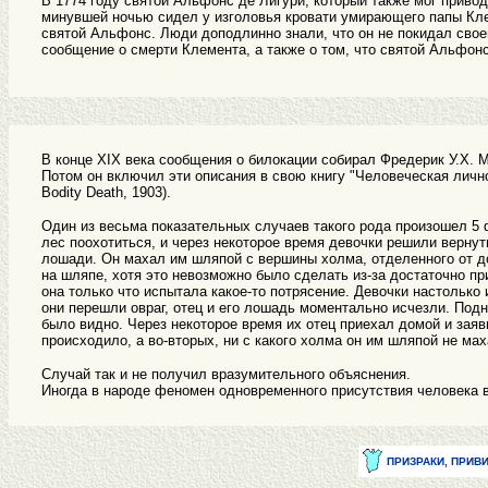
В 1774 году святой Альфонс де Лигури, который также мог привод
минувшей ночью сидел у изголовья кровати умирающего папы Клем
святой Альфонс. Люди доподлинно знали, что он не покидал своей
сообщение о смерти Клемента, а также о том, что святой Альфон
В конце XIX века сообщения о билокации собирал Фредерик У.Х. 
Потом он включил эти описания в свою книгу "Человеческая личнос
Bodity Death, 1903).
Один из весьма показательных случаев такого рода произошел 5 
лес поохотиться, и через некоторое время девочки решили вернут
лошади. Он махал им шляпой с вершины холма, отделенного от до
на шляпе, хотя это невозможно было сделать из-за достаточно пр
она только что испытала какое-то потрясение. Девочки настолько и
они перешли овраг, отец и его лошадь моментально исчезли. Под
было видно. Через некоторое время их отец приехал домой и заяви
происходило, а во-вторых, ни с какого холма он им шляпой не мах
Случай так и не получил вразумительного объяснения.
Иногда в народе феномен одновременного присутствия человека 
ПРИЗРАКИ, ПРИВИ