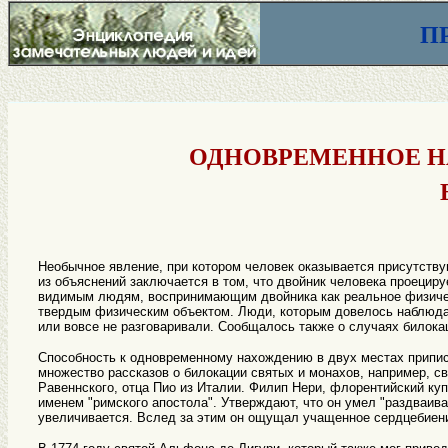
П
ОДНОВРЕМЕННОЕ Н
Необычное явление, при котором человек оказывается присутств
из объяснений заключается в том, что двойник человека проециру
видимым людям, воспринимающим двойника как реальное физическ
твердым физическим объектом. Люди, которым довелось наблюдать
или вовсе не разговаривали. Сообщалось также о случаях билока
Способность к одновременному нахождению в двух местах припис
множество рассказов о билокации святых и монахов, например, св
Равеннского, отца Пио из Италии. Филип Нери, флорентийский куп
именем "римского апостола". Утверждают, что он умел "раздваиват
увеличивается. Вслед за этим он ощущал учащенное сердцебиени