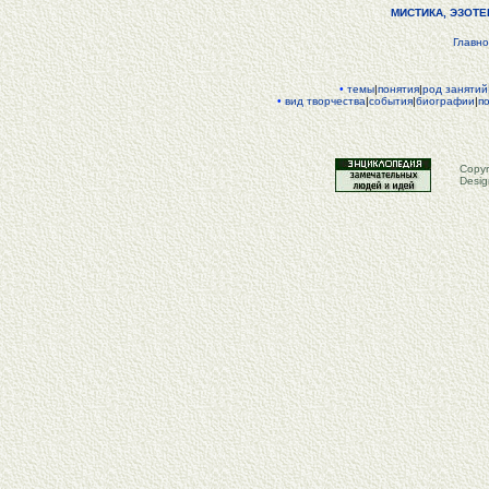
МИСТИКА, ЭЗОТ
Главн
•
темы
|
понятия
|
род занятий
•
вид творчества
|
события
|
биографии
|
п
Copyr
Desig