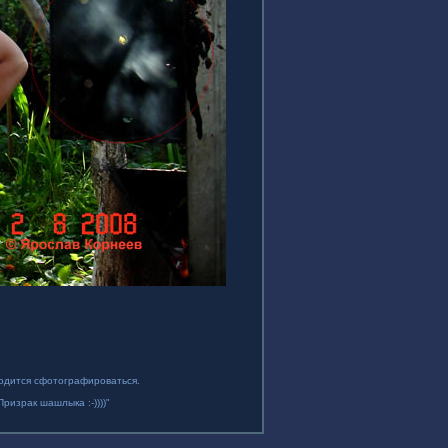
водится сфотографироваться.
ризрак шашлыка :-))))"