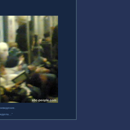
привидение.
 видела…"