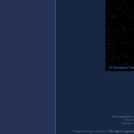
Фотографию п
Место
Время с
Комментарий автора:
"Это фото сделан