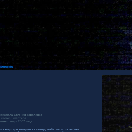
рислала Евгения Тополенко
 съемки:
квартира ...
ъемки:
март 2007 года
о в квартире вечером на камеру мобильного телефона.