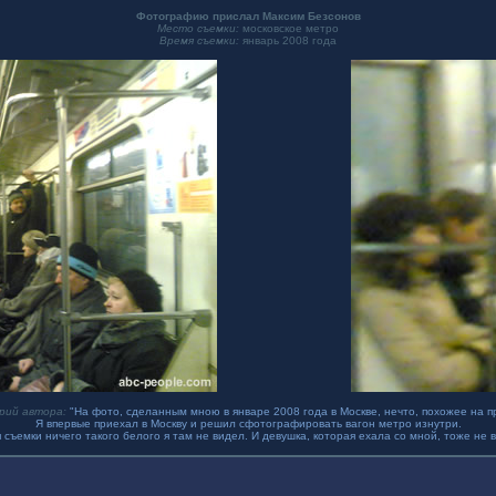
Фотографию прислал Максим Безсонов
Место съемки:
московское метро
Время съемки:
январь 2008 года
рий автора:
"На фото, сделанным мною в январе 2008 года в Москве, нечто, похожее на 
Я впервые приехал в Москву и решил сфотографировать вагон метро изнутри.
 съемки ничего такого белого я там не видел. И девушка, которая ехала со мной, тоже не