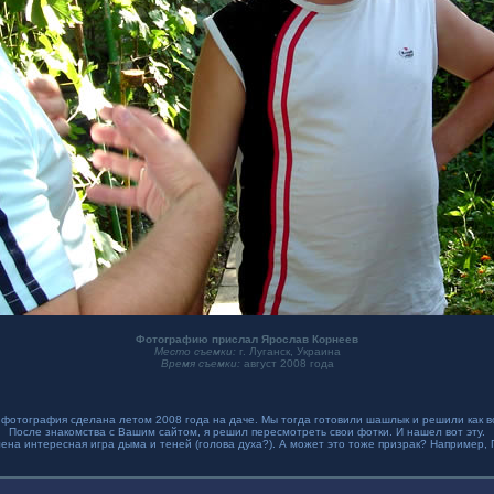
Фотографию прислал Ярослав Корнеев
Место съемки:
г. Луганск, Украина
Время съемки:
август 2008 года
 фотография сделана летом 2008 года на даче. Мы тогда готовили шашлык и решили как 
После знакомства с Вашим сайтом, я решил пересмотреть свои фотки. И нашел вот эту.
на интересная игра дыма и теней (голова духа?). А может это тоже призрак? Например, П