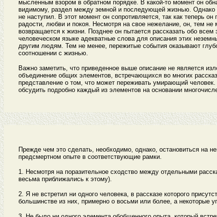
мысленным взором в обратном порядке. В какой-то момент он обна
видимому, раздел между земной и последующей жизнью. Однако о
не наступил. В этот момент он сопротивляется, так как теперь о
радости, любви и покоя. Несмотря на свое нежелание, он, тем не
возвращается к жизни. Позднее он пытается рассказать обо всем 
человеческом языке адекватные слова для описания этих неземны
другим людям. Тем не менее, пережитые события оказывают глубок
соотношении с жизнью.
Важно заметить, что приведенное выше описание не является изл
объединение общих элементов, встречающихся во многих рассказа
представление о том, что может переживать умирающий человек. 
обсудить подробно каждый из элементов на основании многочисл
Прежде чем это сделать, необходимо, однако, остановиться на 
предсмертном опыте в соответствующие рамки.
1. Несмотря на поразительное сходство между отдельными расска
весьма приближались к этому).
2. Я не встретил ни одного человека, в рассказе которого прису
большинстве из них, примерно о восьми или более, а некоторые 
3. Не было ни одного элемента обобщенного опыта, который встре