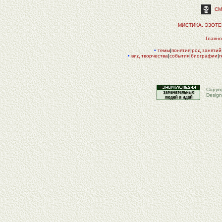
СМ
МИСТИКА, ЭЗОТ
Главн
•
темы
|
понятия
|
род занятий
•
вид творчества
|
события
|
биографии
|
п
Copyri
Design