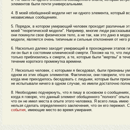
элементов были почти универсальными.
4. В моей обобщенной модели нет ни одного элемента, который в
независимых сообщениях.
5. Порядок, в котором умирающий человек проходит различные эт
моей "теоретической модели". Например, многие люди рассказыва
они покинули свое физическое тело, а не так, как это дано в моде
модели, является очень типичным и сильные отклонения от него р
6. Насколько далеко заходит умирающий в прохождении этапов ги
ли он был в состоянии клинической смерти. Похоже на то, что лю
только приблизились к смерти, а те, которые были "мертвы" в те
течение короткого промежутка времени.
7. Несколько человек, с которыми я беседовал, были признаны 
одном из этих общих элементов. Фактически, они говорили, что о
когда мне приходилось беседовать с людьми, которые были призн
не испытывали ничего в одном случае, но имели достаточно полн
8. Необходимо подчеркнуть, что я пишу в основном о сообщениях,
когда я говорю, что данный элемент обобщенного "полного" опыта
что он не имел места в опыте этого человека. Я всего лишь имею 
нельзя сделать определенного заключения, что он его пережил. С
события
, имеющие место во время умирания.