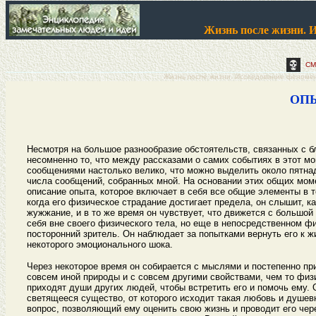
Жизнь после жизни. 
СМ
Жизнь после жизни. Исследование феномен
ОП
Несмотря на большое разнообразие обстоятельств, связанных с б
несомненно то, что между рассказами о самих событиях в этот м
сообщениями настолько велико, что можно выделить около пятна
числа сообщений, собранных мной. На основании этих общих моме
описание опыта, которое включает в себя все общие элементы в т
когда его физическое страдание достигает предела, он слышит, к
жужжание, и в то же время он чувствует, что движется с большой
себя вне своего физического тела, но еще в непосредственном фи
посторонний зритель. Он наблюдает за попытками вернуть его к 
некоторого эмоционального шока.
Через некоторое время он собирается с мыслями и постепенно пр
совсем иной природы и с совсем другими свойствами, чем то физи
приходят души других людей, чтобы встретить его и помочь ему.
светящееся существо, от которого исходит такая любовь и душевн
вопрос, позволяющий ему оценить свою жизнь и проводит его чер