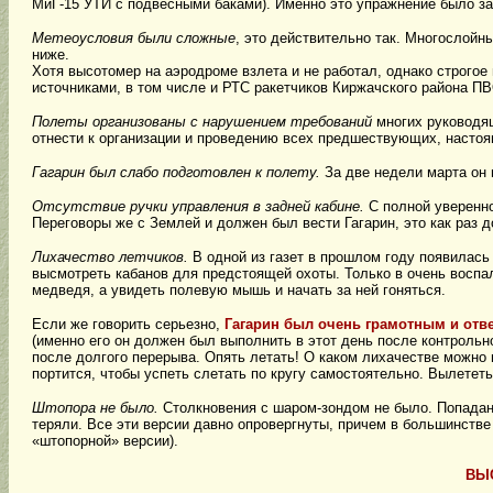
МиГ-15 УТИ с подвесными баками). Именно это упражнение было за
Метеоусловия были сложные
, это действительно так. Многослойн
ниже.
Хотя высотомер на аэродроме взлета и не работал, однако строго
источниками, в том числе и РТС ракетчиков Киржачского района ПВ
Полеты организованы с нарушением требований
многих руководя
отнести к организации и проведению всех предшествующих, настоя
Гагарин был слабо подготовлен к полету.
За две недели марта он 
Отсутствие ручки управления в задней кабине.
С полной уверенно
Переговоры же с Землей и должен был вести Гагарин, это как раз 
Лихачество летчиков.
В одной из газет в прошлом году появилась 
высмотреть кабанов для предстоящей охоты. Только в очень воспал
медведя, а увидеть полевую мышь и начать за ней гоняться.
Если же говорить серьезно,
Гагарин был очень грамотным и отв
(именно его он должен был выполнить в этот день после контрольн
после долгого перерыва. Опять летать! О каком лихачестве можно г
портится, чтобы успеть слетать по кругу самостоятельно. Вылетет
Штопора не было.
Столкновения с шаром-зондом не было. Попадани
теряли. Все эти версии давно опровергнуты, причем в большинств
«штопорной» версии).
ВЫ