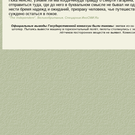
Пока неясно, узнаем ли мы когда-нибудь правду о смерти Гагарина
отправиться туда, где до него в буквальном смысле не бывал ни од
нести бремя надежд и ожиданий, призраку человека, чье путешестви
суждено остаться в покое.
"The Independent", Великобритания,
Спецархив ИноСМИ.Ru
Официальные выводы Государственной комиссии были таковы:
экипаж из-за
штопор. Пытаясь вывести машину в горизонтальный полёт, пилоты столкнулись с з
лётчиков посторонних веществ не выявил. Комис