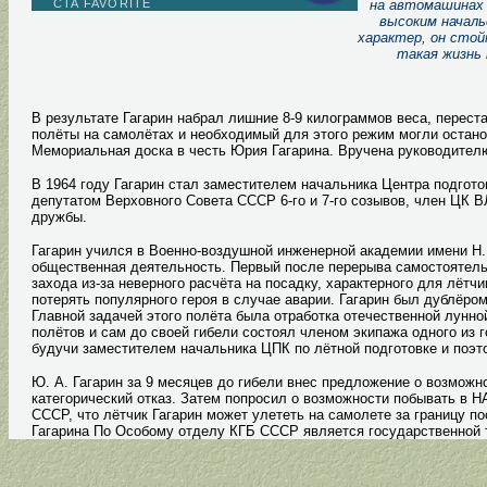
на автомашинах 
высоким началь
характер, он стой
такая жизнь 
В результате Гагарин набрал лишние 8-9 килограммов веса, перест
полёты на самолётах и необходимый для этого режим могли остано
Мемориальная доска в честь Юрия Гагарина. Вручена руководител
В 1964 году Гагарин стал заместителем начальника Центра подгот
депутатом Верховного Совета СССР 6-го и 7-го созывов, член ЦК 
дружбы.
Гагарин учился в Военно-воздушной инженерной академии имени Н. 
общественная деятельность. Первый после перерыва самостоятельн
захода из-за неверного расчёта на посадку, характерного для лётч
потерять популярного героя в случае аварии. Гагарин был дублёро
Главной задачей этого полёта была отработка отечественной лун
полётов и сам до своей гибели состоял членом экипажа одного из 
будучи заместителем начальника ЦПК по лётной подготовке и поэт
Ю. А. Гагарин за 9 месяцев до гибели внес предложение о возможн
категорический отказ. Затем попросил о возможности побывать в 
СССР, что лётчик Гагарин может улететь на самолете за границу 
Гагарина По Особому отделу КГБ СССР является государственной 