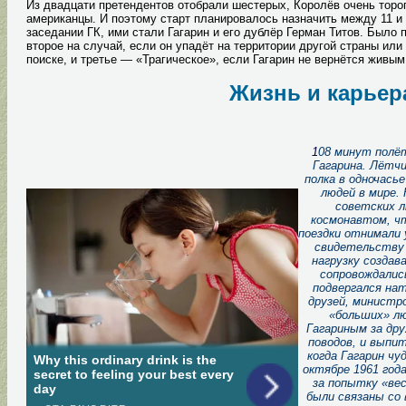
Из двадцати претендентов отобрали шестерых, Королёв очень торопи
американцы. И поэтому старт планировалось назначить между 11 и 1
заседании ГК, ими стали Гагарин и его дублёр Герман Титов. Было
второе на случай, если он упадёт на территории другой страны ил
поиске, и третье — «Трагическое», если Гагарин не вернётся живым
Жизнь и карьер
1
08 минут полё
Гагарина. Лётч
полка в одночась
людей в мире.
советских 
космонавтом, ч
поездки отнимали
свидетельству 
нагрузку создав
сопровождалис
подвергался на
друзей, министро
«больших» лю
Гагариным за дру
поводов, и выпит
когда Гагарин чу
октябре 1961 год
за попытку «вес
были связаны со 