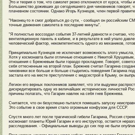
Это и теория о том, что самолет резко отклонился от курса, чтоб
Большинство доживших до сегодняшнего дня чиновников говорят, ч
плачевном состоянии. Однако Игорь Кузнецов, член первой правит
"Наконец-то я смог добраться до сути, - сообщил он российским С
точные движения самолета в последние минуты".
"Я полностью воссоздал события 37-летней давности и считаю, что
вентиляционную панель в кабине, и в результате в ней упало давлен
человеческий фактор, некомпетентность одного из механиков, гото
Принципиально Кузнецов не исключает возможность злого умысла, ч
Хотя у космонавта были отличные отношения с Никитой Хрущевым, в
отношения с Брежневым были гораздо прохладнее. Говорят, советс
себя оттесненным на второй план. Брежнев считал Гагарина создан
чиновники все больше и больше стыдились поведения Гагарина под 
застала его на месте преступления с медсестрой в Крыму, он выпр
Легион его верных поклонников заявляет, что эти выдумки распро
дискредитировать одну из величайших исторических личностей Росс
причины полагать, что Гагарин навлек на себя гнев Брежнева.
Считается, что он безуспешно пытался помешать запуску неисправн
Это событие в свое время стало огромным конфузом для СССР.
Спустя много лет после трагической гибели Гагарина, Россия стрем
космонавт планеты Юрий Гагарин и его инструктор, остается неразг
расследования. - Официальные выводы до сих пор не были опублик