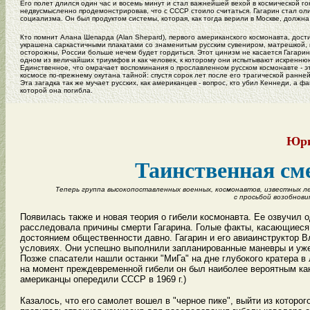
Его полет длился один час и восемь минут и стал важнейшей вехой в космической 
недвусмысленно продемонстрировав, что с СССР стоило считаться. Гагарин стал оли
социализма. Он был продуктом системы, которая, как тогда верили в Москве, должна
Кто помнит Алана Шепарда (Alan Shepard), первого американского космонавта, дос
украшена саркастичными плакатами со знаменитым русским сувениром, матрешкой, 
осторожны, России больше нечем будет гордиться. Этот цинизм не касается Гагарин
одном из величайших триумфов и как человек, к которому они испытывают искренню
Единственное, что омрачает воспоминания о прославленном русском космонавте - эт
космосе по-прежнему окутана тайной: спустя сорок лет после его трагической ранней 
Эта загадка так же мучает русских, как американцев - вопрос, кто убил Кеннеди, а 
которой она погибла.
Юри
Таинственная см
Теперь группа высокопоставленных военных, космонавтов, известных 
с просьбой возобнов
Появилась также и новая теория о гибели космонавта. Ее озвучил 
расследовала причины смерти Гагарина. Голые факты, касающиеся т
достоянием общественности давно. Гагарин и его авиаинструктор 
условиях. Они успешно выполнили запланированные маневры и уже 
Позже спасатели нашли останки "МиГа" на дне глубокого кратера в 
на момент преждевременной гибели он был наиболее вероятным кан
американцы опередили СССР в 1969 г.)
Казалось, что его самолет вошел в "черное пике", выйти из которог