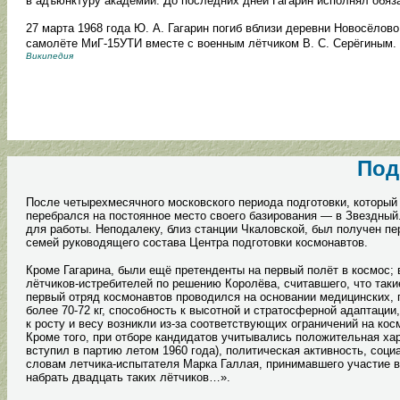
в адъюнктуру академии. До последних дней Гагарин исполнял обяз
27 марта 1968 года Ю. А. Гагарин погиб вблизи деревни Новосёлов
самолёте МиГ-15УТИ вместе с военным лётчиком В. С. Серёгиным.
Википедия
Под
После четырехмесячного московского периода подготовки, который 
перебрался на постоянное место своего базирования — в Звездный
для работы. Неподалеку, близ станции Чкаловской, был получен 
семей руководящего состава Центра подготовки космонавтов.
Кроме Гагарина, были ещё претенденты на первый полёт в космос;
лётчиков-истребителей по решению Королёва, считавшего, что таки
первый отряд космонавтов проводился на основании медицинских, пс
более 70-72 кг, способность к высотной и стратосферной адаптаци
к росту и весу возникли из-за соответствующих ограничений на ко
Кроме того, при отборе кандидатов учитывались положительная хар
вступил в партию летом 1960 года), политическая активность, со
словам летчика-испытателя Марка Галлая, принимавшего участие 
набрать двадцать таких лётчиков…».