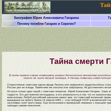
Тай
Биография Юрия Алексеевича Гагарина
Та
Почему погибли Гагарин и Серегин?
Тайна смерти Г
В честь первого в мире космонавта названо бесчисленное множество российских
такого же числа теорий заговора. А теперь появилась новая петици
Стереотипные советские идолы вроде Ленина или невероятно трудоспособных стах
России уже не в моде. Памятники им снесены или заброшены. Их достижения счита
Остался только один герой с советских плакатов - Юрий Алексеевич Гагарин.
Само уп
гордости. Его достижения легендарны, а его уникальность в том, что он оказался в
капитализму. Любой российский школьник скажет вам, что советский космонавт первым
вышедшем на орбиту Земли 12 апреля 1961 г., стал победой СССР в космической гонке
заголовках газет всего мира. Сын колхозников и примерный семьянин с хорошим чу
завладел умами поколения.