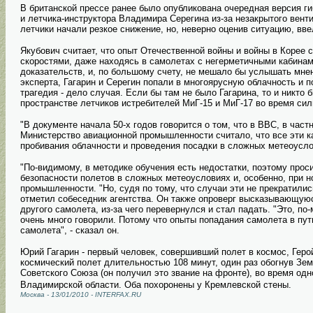
В британской прессе ранее было опубликована очередная версия ги
и летчика-инструктора Владимира Серегина из-за незакрытого вент
летчики начали резкое снижение, но, неверно оценив ситуацию, вве
Якубович считает, что опыт Отечественной войны и войны в Корее 
скоростями, даже находясь в самолетах с негерметичными кабинами
доказательств, и, по большому счету, не мешало бы услышать мнен
эксперта, Гагарин и Серегин попали в многоярусную облачность и п
трагедия - дело случая. Если бы там не было Гагарина, то и никто 
пространстве летчиков истребителей МиГ-15 и МиГ-17 во время сил
"В документе начала 50-х годов говорится о том, что в ВВС, в ча
Министерство авиационной промышленности считало, что все эти 
пробивания облачности и проведения посадки в сложных метеоуслов
"По-видимому, в методике обучения есть недостатки, поэтому про
безопасности полетов в сложных метеоусловиях и, особенно, при н
промышленности. "Но, судя по тому, что случаи эти не прекратилис
отметил собеседник агентства. Он также опроверг высказывающуюс
другого самолета, из-за чего перевернулся и стал падать. "Это, п
очень много говорили. Потому что опыты попадания самолета в пу
самолета", - сказал он.
Юрий Гагарин - первый человек, совершивший полет в космос, Герой
космический полет длительностью 108 минут, один раз обогнув Зем
Советского Союза (он получил это звание на фронте), во время од
Владимирской области. Оба похоронены у Кремлевской стены.
Москва - 13/01/2010 - INTERFAX.RU