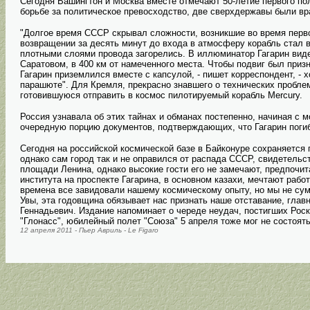
Сегодня Вашингтон и Москва вместе отмечают 50-летие первого поле
борьбе за политическое превосходство, две сверхдержавы были враг
"Долгое время СССР скрывал сложности, возникшие во время первого
возвращении за десять минут до входа в атмосферу корабль стал в
плотными слоями провода загорелись. В иллюминатор Гагарин виде
Саратовом, в 400 км от намеченного места. Чтобы подвиг был пр
Гагарин приземлился вместе с капсулой, - пишет корреспондент, - 
парашюте". Для Кремля, прекрасно знавшего о технических пробле
готовившуюся отправить в космос пилотируемый корабль Mercury.
Россия узнавала об этих тайнах и обманах постепенно, начиная с 
очередную порцию документов, подтверждающих, что Гагарин погиб 
Сегодня на российской космической базе в Байконуре сохраняется
однако сам город так и не оправился от распада СССР, свидетельс
площади Ленина, однако высокие гости его не замечают, предпочит
института на проспекте Гагарина, в основном казахи, мечтают работ
времена все завидовали нашему космическому опыту, но мы не су
Увы, эта годовщина обязывает нас признать наше отставание, главн
Геннадьевич. Издание напоминает о череде неудач, постигших Роск
"Глонасс", юбилейный полет "Союза" 5 апреля тоже мог не состоять
12 апреля 2011 - Пьер Авриль - Le Figaro