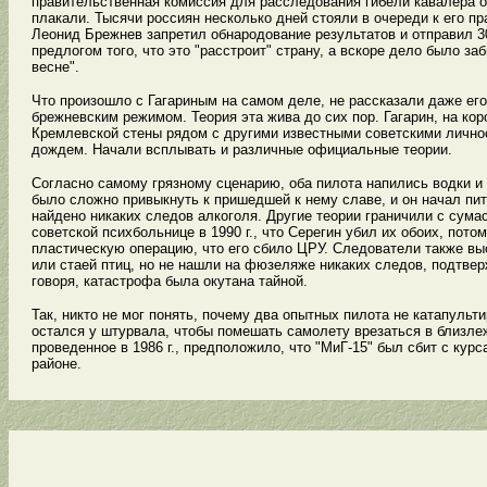
правительственная комиссия для расследования гибели кавалера о
плакали. Тысячи россиян несколько дней стояли в очереди к его п
Леонид Брежнев запретил обнародование результатов и отправил 3
предлогом того, что это "расстроит" страну, а вскоре дело было з
весне".
Что произошло с Гагариным на самом деле, не рассказали даже его 
брежневским режимом. Теория эта жива до сих пор. Гагарин, на к
Кремлевской стены рядом с другими известными советскими личнос
дождем. Начали всплывать и различные официальные теории.
Согласно самому грязному сценарию, оба пилота напились водки и
было сложно привыкнуть к пришедшей к нему славе, и он начал пит
найдено никаких следов алкоголя. Другие теории граничили с сума
советской психбольнице в 1990 г., что Серегин убил их обоих, пот
пластическую операцию, что его сбило ЦРУ. Следователи также вы
или стаей птиц, но не нашли на фюзеляже никаких следов, подтве
говоря, катастрофа была окутана тайной.
Так, никто не мог понять, почему два опытных пилота не катапульт
остался у штурвала, чтобы помешать самолету врезаться в близле
проведенное в 1986 г., предположило, что "МиГ-15" был сбит с ку
районе.