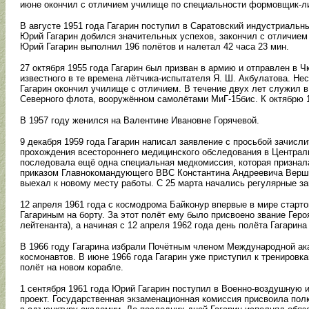
июне окончил с отличием училище по специальности формовщик-л
В августе 1951 года Гагарин поступил в Саратовский индустриальны
Юрий Гагарин добился значительных успехов, закончил с отличием
Юрий Гагарин выполнил 196 полётов и налетал 42 часа 23 мин.
27 октября 1955 года Гагарин был призван в армию и отправлен в 
известного в те времена лётчика-испытателя Я. Ш. Акбулатова. Нес
Гагарин окончил училище с отличием. В течение двух лет служил 
Северного флота, вооружённом самолётами МиГ-15бис. К октябрю 1
В 1957 году женился на Валентине Ивановне Горячевой.
9 декабря 1959 года Гагарин написал заявление с просьбой зачисл
прохождения всестороннего медицинского обследования в Централ
последовала ещё одна специальная медкомиссия, которая признала
приказом Главнокомандующего ВВС Константина Андреевича Вершини
выехал к новому месту работы. С 25 марта начались регулярные за
12 апреля 1961 года с космодрома Байконур впервые в мире стар
Гагариным на борту. За этот полёт ему было присвоено звание Геро
лейтенанта), а начиная с 12 апреля 1962 года день полёта Гагари
В 1966 году Гагарина избрали Почётным членом Международной ака
космонавтов. В июне 1966 года Гагарин уже приступил к трениров
полёт на новом корабле.
1 сентября 1961 года Юрий Гагарин поступил в Военно-воздушную 
проект. Государственная экзаменационная комиссия присвоила пол