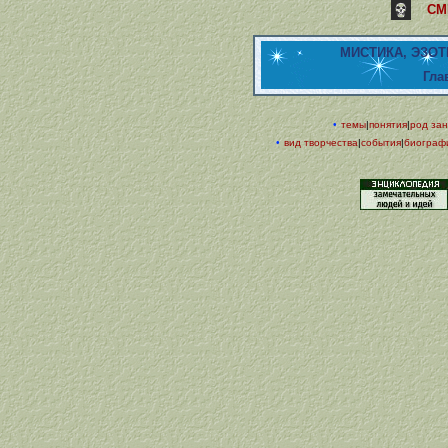
СМ
МИСТИКА, ЭЗО
Гла
•
темы
|
понятия
|
род зан
•
вид творчества
|
события
|
биограф