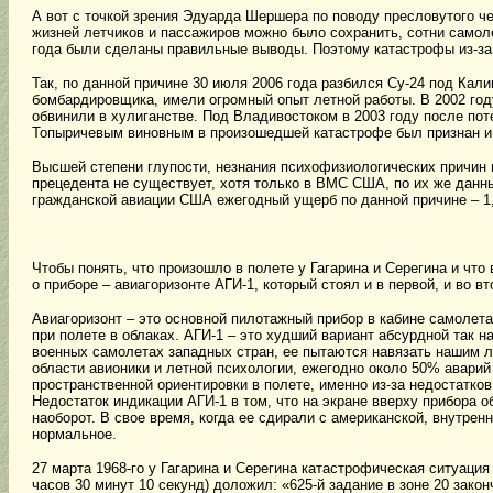
А вот с точкой зрения Эдуарда Шершера по поводу пресловутого ч
жизней летчиков и пассажиров можно было сохранить, сотни самоле
года были сделаны правильные выводы. Поэтому катастрофы из-за 
Так, по данной причине 30 июля 2006 года разбился Су-24 под Кал
бомбардировщика, имели огромный опыт летной работы. В 2002 году
обвинили в хулиганстве. Под Владивостоком в 2003 году после по
Топыричевым виновным в произошедшей катастрофе был признан и
Высшей степени глупости, незнания психофизиологических причин п
прецедента не существует, хотя только в ВМС США, по их же данны
гражданской авиации США ежегодный ущерб по данной причине – 1
Чтобы понять, что произошло в полете у Гагарина и Серегина и что
о приборе – авиагоризонте АГИ-1, который стоял и в первой, и во в
Авиагоризонт – это основной пилотажный прибор в кабине самолет
при полете в облаках. АГИ-1 – это худший вариант абсурдной так 
военных самолетах западных стран, ее пытаются навязать нашим л
области авионики и летной психологии, ежегодно около 50% аварий 
пространственной ориентировки в полете, именно из-за недостатков
Недостаток индикации АГИ-1 в том, что на экране вверху прибора об
наоборот. В свое время, когда ее сдирали с американской, внутрен
нормальное.
27 марта 1968-го у Гагарина и Серегина катастрофическая ситуаци
часов 30 минут 10 секунд) доложил: «625-й задание в зоне 20 закон