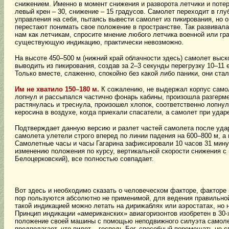
снижением. Именно в момент снижения и разворота летчики и поте
левый крен – 30, снижение – 15 градусов. Самолет переходит в глу
управления на себя, пытаясь вывести самолет из пикирования, но о
перестают понимать свое положение в пространстве. Так развивалас
нам как летчикам, спросите мнение любого летчика военной или гр
существующую индикацию, практически невозможно.
На высоте 450–500 м (нижний край облачности здесь) самолет выск
выводить из пикирования, создав за 2–3 секунды перегрузку 10–11 
Только вместе, слаженно, спокойно без какой либо паники, они ста
Им не хватило 150–180 м.
К сожалению, не выдержал корпус самол
лопнул и рассыпался частично фонарь кабины, произошла разгерм
растянулась и треснула, произошел хлопок, соответственно лопнул
керосина в воздухе, когда приехали спасатели, а самолет при удар
Подтверждает данную версию и разлет частей самолета после удара
самолета улетели строго вперед по линии падения на 600–800 м, а
Самолетные часы и часы Гагарина зафиксировали 10 часов 31 минут
изменению положения по курсу, вертикальной скорости снижения с 
Белоцерковский), все полностью совпадает.
Вот здесь и необходимо сказать о человеческом факторе, факторе
пор пользуются абсолютно не применимой, для ведения правильной
такой индикацией можно летать на дирижаблях или аэростатах, но 
Принцип индикации «американских» авиагоризонтов изобретен в 30-
положение своей машины с помощью неподвижного силуэта самолет
предполагает, что пилот – господь Бог, способный перемещать не с