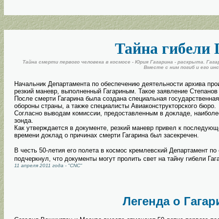
Тайна гибели 
Тайна смерти первого человека в космосе - Юрия Гагарина - раскрыта. Га
Вместе с ним погиб и его ин
Начальник Департамента по обеспечению деятельности архива про
резкий маневр, выполненный Гагариным. Такое заявление Степано
После смерти Гагарина была создана специальная государственна
обороны страны, а также специалисты Авиаконструкторского бюро.
Согласно выводам комиссии, предоставленным в докладе, наиболее
зонда.
Как утверждается в документе, резкий маневр привел к последующ
времени доклад о причинах смерти Гагарина был засекречен.
В честь 50-летия его полета в космос кремлевский Департамент п
подчеркнул, что документы могут пролить свет на тайну гибели Гаг
11 апреля 2011 года - "CNC"
Легенда о Гагар