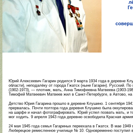
л
Ге
соверш
Юрий Алексеевич Гагарин родился 9 марта 1934 года в деревне Кл
области), неподалёку от города Гжатск (ныне Гагарин). Русский. П
(1902-1973), — плотник, мать, Анна Тимофеевна Матвеева (1903-1
Тимофей Матвеевич Матвеев жил в Санкт-Петербурге, в Автово, на 
Детство Юрия Гагарина прошло в деревне Клушино. 1 сентября 1941
прервалась. Почти полтора года деревня Клушино была оккупиров
на шарфе и начал фотографировать. Юрий успел позвать мать, и то
мог ходить. 9 апреля 1943 года деревню освободила Красная армия
24 мая 1945 года семья Гагариных переехала в Гжатск. В мае 1949 
Люберецкое ремесленное училище № 10. Одновременно поступил в 