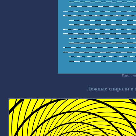
Параллел
Ложные спирали в