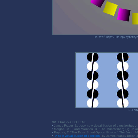
На этой картинке присутству
Вы ви
ЛИТЕРАТУРА ПО ТЕМЕ:
•
James Fraser. &quot;A new visual illusion of direction&quot;
•
Morgan, M. J. and Moulden, B. "The Munsterberg Figure an
•
Pappas, T. "The False Spiral Optical Illusion." The Joy of 
•
"A new visual illusion of direction"
by James Fraser. British 