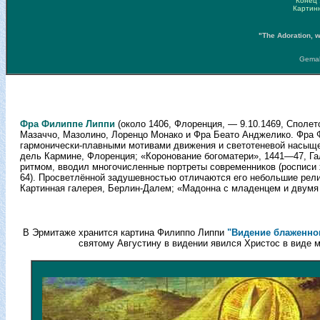
Конец 
Картин
"The Adoration, wi
Gemal
Фра Филиппе Липпи
(около 1406, Флоренция, — 9.10.1469, Споле
Мазаччо, Мазолино, Лоренцо Монако и Фра Беато Анджелико. Фра
гармонически-плавными мотивами движения и светотеневой насыще
дель Кармине, Флоренция; «Коронование богоматери», 1441—47, Г
ритмом, вводил многочисленные портреты современников (росписи 
64). Просветлённой задушевностью отличаются его небольшие религ
Картинная галерея, Берлин-Далем; «Мадонна с младенцем и двумя 
В Эрмитаже хранится картина Филиппо Липпи
"Видение блаженног
святому Августину в видении явился Христос в виде м