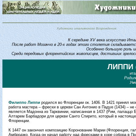
Художники итальянского Возрождения:
К середине XV века искусство Ита
После работ Мозаччо в 20-х годах этого столетия складываетс
Особенно большую роль и
Среди передовых флорентийских живописцев, достигших зрелос
ЛИППИ 
ита
Родил
Ум
Филиппо Липпи
родился во Флоренции ок. 1406. В 1421 принял мо
работа мастера – фрески в церкви Сан Антонио в Падуе (1434) – н
является Мадонна из Тарквинии, написанная в 1437 (Рим, палаццо 
Алтарем Барбадори для церкви Санто Спирито, который в настояще
Флоренции.
К 1447 он закончил композицию Коронование Марии (Флоренция, г
Амброджо. Когда он начал работу над фресками в хоре собора в Пр