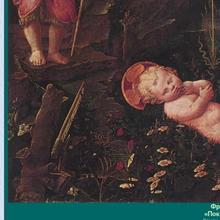
Фр
«Пок