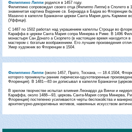
Филиппино Липпи
родился в 1457 году.
Филиппино сопровождал своего отца (Филиппо Липпи) в Сполето в 1
знаменитая картина Видение св. Бернарда в Бадиа во Флоренции б
Мазаччо в капелле Бранкаччи церкви Санта Мария дель Кармине в
(Уффици).
С 1487 по 1502 работал над украшением капеллы Строцци во флоре
Караффа в церкви Санта Мария сопра Минерва в Риме. В 1496 Фил
монастыря Сан Донато а Скорпето (в настоящее время находится в
мастером с богатым воображением. Его лучшие произведения отли
Умер художник во Флоренции в 1504.
Филиппино Липпи
(около 1457, Прато, Тоскана, — 18.4.1504, Фло
которого проникнуты ранние лирически-одухотворенные произведен
Флоренция). В 1481—83 он дописывал в капелле Бранкаччи (церков
В зрелом творчестве испытал влияния Леонардо да Винчи и нидерл
Караффа, около 1488—93, церковь Санта-Мария сопра Минерва, Ри
Флоренция) постепенно усиливаются черты беспокойства и манерно
архитектурно-декоративных мотивов, навеянных искусством антич