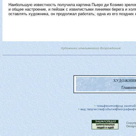
Наибольшую известность получила картина Пьеро ди Козимо зрелог
и общее настроение, и пейзаж с извилистыми линиями берега и хо
оставлять художника, он продолжал работать; одна из его поздних
Художники итальянского Возрождения:
ХУДОЖНИК
Главно
•
темы
|
понятия
|
род занятий
•
вид творчества
|
события
|
биографии
|
п
Copyri
Design