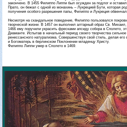
закончено. В 1455 Филиппо Липпи был осужден за подлог и оставил
Прато, он бежал с одной из монахинь – Лукрецией Бути, которая ро
получения особого разрешения папы, Филиппо и Лукреция обвенчал
Несмотря на скандальное поведение, Филиппо пользовался покрови
творческой жизни. В 1457 он выполнил алтарный образ Св. Михаил
1466 ему поручили украсить фресками апсиду собора в Сполето, э
Диаманте. Испытав в начальный период своего творчества сильно
ренессансного натурализма. Совершенствуя свой стиль, делая его 
и Богоматерь в берлинском Поклонении младенцу Христу.
Филиппо Липпи умер в Сполето в 1469.