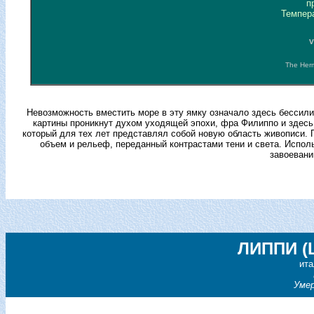
п
Темпер
V
The Herm
Невозможность вместить море в эту ямку означало здесь бессили
картины проникнут духом уходящей эпохи, фра Филиппо и здесь 
который для тех лет представлял собой новую область живописи.
объем и рельеф, переданный контрастами тени и света. Испол
завоевани
ЛИППИ (L
ита
Уме