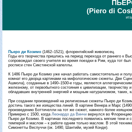
ПЬЕР
(Piero di Cos
ита
Пьеро ди Козимо
(1462–1521), флорентийский живописец.
Годы его творчества пришлись на период перехода от раннего к В
сопровождал своего учителя во время поездки в Рим, куда тот бы
росписи стен Сикстинской капеллы.
К 1486 Пьеро ди Козимо уже начал работать самостоятельно и полу
комнат его дворца картинами на мифологические сюжеты. Две Сцен
Ашмола), созданные в 1490–1500-е годы, являются аллегорическим
железному, от первобытного состояния к цивилизации, творчеству 
обладавших внутренней энергией и мощным натурализмом, таких, к
При создании произведений на религиозные сюжеты Пьеро ди Козим
достичь такого же изящества линий. В картине Венера и Марс (149
произведению Боттичелли на тот же сюжет, намного более изящном
Примерно с 1500, когда
Леонардо да Винчи
вернулся во Флоренцию 
Пьеро ди Козимо. В картинах последнего появились мягкие тени и 
темперой и маслом – к работе одним только маслом. В этой техник
Симонетты Веспуччи (ок. 1490, Шантийи, музей Конде).