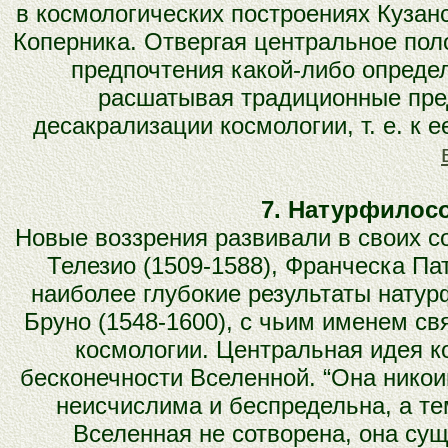
в космологических построениях Кузан
Коперника. Отвергая центральное пол
предпочтения какой-либо опреде
расшатывая традиционные пред
десакрализации космологии, т. е. к 
7. Натурфилос
Новые воззрения развивали в своих с
Телезио (1509-1588), Франческа Па
наиболее глубокие результаты нату
Бруно (1548-1600), с чьим именем с
космологии. Центральная идея ко
бесконечности Вселенной. “Она никои
неисчислима и беспредельна, а те
Вселенная не сотворена, она сущ