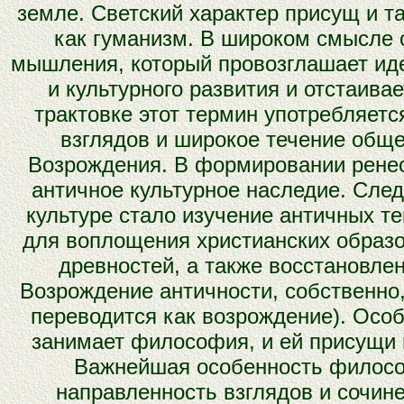
земле. Светский характер присущ и т
как гуманизм. В широком смысле 
мышления, который провозглашает иде
и культурного развития и отстаива
трактовке этот термин употребляетс
взглядов и широкое течение обще
Возрождения. В формировании рене
античное культурное наследие. След
культуре стало изучение античных т
для воплощения христианских образов
древностей, а также восстановле
Возрождение античности, собственно,
переводится как возрождение). Особ
занимает философия, и ей присущи в
Важнейшая особенность филосо
направленность взглядов и сочине