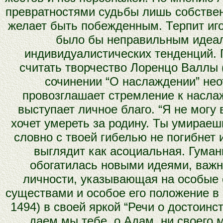
превратностями судьбы лишь собственн
желает быть побежденным. Терпит иго 
было бы неправильным идеали
индивидуалистических тенденций.
считать творчество Лоренцо Валлы 
сочинении “О наслаждении” не
провозглашает стремление к насла
выступает личное благо. “Я не могу 
хочет умереть за родину. Ты умираеш
словно с твоей гибелью не погибнет 
выглядит как асоциальная. Гуман
обогатилась новыми идеями, важн
личности, указывающая на особые 
существами и особое его положение в
1494) в своей яркой “Речи о достоинс
даем мы тебе, о Адам, ни своего 