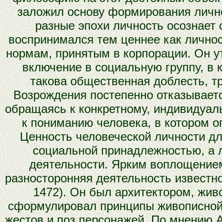
заложил основу формирования лично
разные эпохи личность осознает 
воспринимался тем ценнее как личнос
нормам, принятым в корпорации. Он у
включение в социальную группу, в 
такова общественная доблесть, т
Возрождения постепенно отказываетс
обращаясь к конкретному, индивидуал
к пониманию человека, в котором о
Ценность человеческой личности дл
социальной принадлежностью, а 
деятельности. Ярким воплощением
разносторонняя деятельность известно
1472). Он был архитектором, жив
сформулировал принципы живописной 
жестов и поз персонажей. По мнению А