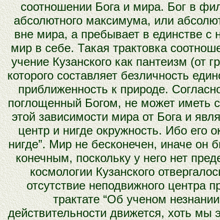
соотношении Бога и мира. Бог в фи
абсолютного максимума, или абсолют
вне мира, а пребывает в единстве с
мир в себе. Такая трактовка соотнош
учение Кузанского как пантеизм (от гр
которого составляет безличность един
приближенность к природе. Согласно
поглощенный Богом, не может иметь 
этой зависимости мира от Бога и явл
центр и нигде окружность. Ибо его о
нигде”. Мир не бесконечен, иначе он 
конечным, поскольку у него нет пре
космологии Кузанского отвергалос
отсутствие неподвижного центра п
трактате “Об ученом незнании”
действительности движется, хоть мы э