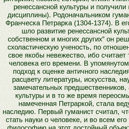
ренессансной культуры и получили н
дисциплины). Родоначальником гума
Франческа Петрарка (1304-1374). В ег
шло развитие ренессансной культ
собственном и многих других” он ре
схоластическую ученость, по отноше
свое якобы невежество, ибо считает
человека его времени. В упомянутом
подход к оценке античного наследи
расцвету литературы, искусства, н
замечательных предшественников, 
культуры и в то же время переосмы
намеченная Петраркой, стала вед
наследию. Первый гуманист считал, 
стать науки о человеке, и во всем ег
философию на этот достойный объек