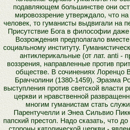
подавляющем большинстве они ост
мировоззрение утверждало, что на 
человек, то гуманисты выдвигали на п
Присутствие Бога в философии даже
Возрождения предполагало вместе 
социальному институту. Гуманистическ
антиклерикальные (от лат. anti - пр
воззрения, направленные против прит
обществе. В сочинениях Лоренцо В
Браччолини (1380-1459), Эразма Ро
выступления против светской власти р
церкви и нравственной развращенн
многим гуманистам стать служит
Парентучелли и Энеа Сильвио Пикк
папский престол. Надо сказать, что д
стороны католической церкви - явле