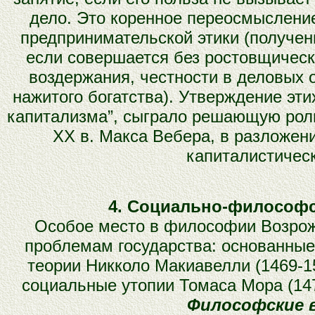
дело. Это коренное переосмыслени
предпринимательской этики (получен
если совершается без ростовщически
воздержания, честности в деловых 
нажитого богатства). Утверждение эт
капитализма”, сыграло решающую роль
XX в. Макса Вебера, в разложени
капиталистичес
4. Социально-философс
Особое место в философии Возрож
проблемам государства: основанные
теории Никколо Макиавелли (1469-15
социальные утопии Томаса Мора (147
Философские в