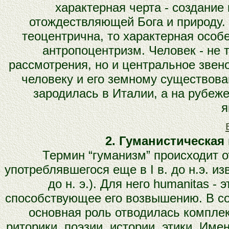
характерная черта - создание
отождествляющей Бога и природу.
теоцентрична, то характерная осо
антропоцентризм. Человек - не
рассмотрения, но и центральное звен
человеку и его земному существова
зародилась в Италии, а на рубеж
я
2. Гуманистическа
Термин “гуманизм” происходит от
употреблявшегося еще в I в. до н.э. 
до н. э.). Для него humanitas -
способствующее его возвышению. В с
основная роль отводилась комплек
риторики, поэзии, истории, этики. Им