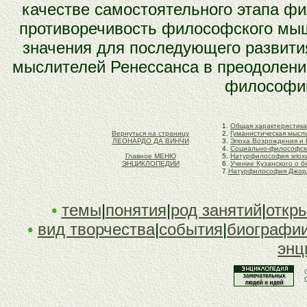
качестве самостоятельного этапа ф
противоречивость философского мыш
значения для последующего развити
мыслителей Ренессанса в преодолении
философии
1.
Общая характеристика
Вернуться на страницу
2.
Гуманистическая мысл
ЛЕОНАРДО ДА ВИНЧИ
3.
Эпоха Возрождения и
4.
Социально-философск
Главное МЕНЮ
5.
Натурфилософия эпох
ЭНЦИКЛОПЕДИИ
6.
Учение Кузанского о б
7.
Натурфилософия Джор
•
темы
|
понятия
|
род занятий
|
откр
•
вид творчества
|
события
|
биографи
энц