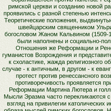
римской церкви и созданию новой ра
проявились с разной степенью интенси
Теоретические положения, выдвинуты
швейцарским священником Ульри
богословом Жаном Кальвином (1509-15
были наполнены и социально-по
Отношения же Реформации и Рене
гуманистов Возрождения и представит
к схоластике, жажда религиозного о
случае - к античным, в другом - к ева
протест против ренессансного воз
противоречивость проявляется пр
Реформации Мартина Лютера и голла
Мысли Эразма часто перекликаются с 
взгляд на привилегии католических и
образа мыслей римских богословов. Н