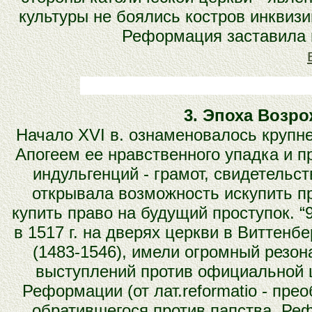
культуры не боялись костров инквиз
Реформация заставила ц
3. Эпоха Возр
Начало XVI в. ознаменовалось крупн
Апогеем ее нравственного упадка и 
индульгенций - грамот, свидетельс
открывала возможность искупить пр
купить право на будущий проступок. 
в 1517 г. на дверях церкви в Виттен
(1483-1546), имели огромный резо
выступлений против официальной 
Реформации (от лат.reformatio - пре
обратившегося против папства. Ре