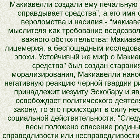
Макиавелли создали ему печальную с
оправдывает средства”, а его имя
вероломства и насилия - “макиав
мыслителя как требование вседозволе
важного обстоятельства: Макиаве
лицемерия, а беспощадным исследова
эпохи. Устойчивый же миф о Макиав
средства” был создан старани
морализирования, Макиавелли наноси
негативную реакцию черной гвардии ри
принадлежит иезуиту Эскобару и яв
освобождает политического деятел
закону, то это происходит в силу 
социальной действительности. “Следуе
весы положено спасение родины,
справедливости или несправедливости,