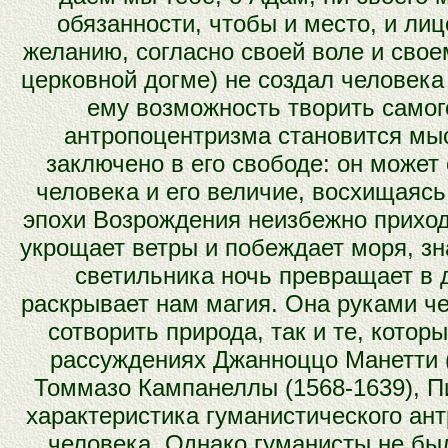
обязанности, чтобы и место, и ли
желанию, согласно своей воле и свое
церковной догме) не создал человека
ему возможность творить самог
антропоцентризма становится мыс
заключено в его свободе: он может
человека и его величие, восхищаяс
эпохи Возрождения неизбежно приход
укрощает ветры и побеждает моря, зн
светильника ночь превращает в 
раскрывает нам магия. Она руками че
сотворить природа, так и те, котор
рассуждениях Джанноццо Манетти (
Томмазо Кампанеллы (1568-1639), Пи
характеристика гуманистического ан
человека. Однако гуманисты не был