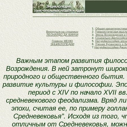
Реферат возрождения ренессанс реформация. Макки
1.
Общая характеристика
Вернуться на страницу
2.
Гуманистическая мысл
ЛЕОНАРДО ДА ВИНЧИ
3.
Эпоха Возрождения и
4.
Социально-философск
Главное МЕНЮ
5.
Натурфилософия эпох
ЭНЦИКЛОПЕДИИ
6.
Учение Кузанского о б
7.
Натурфилософия Джор
Важным этапом развития филосо
Возрождения. В ней затронут широки
природного и общественного бытия. 
развитие культуры и философии.
Эпо
период с XIV по начало XVII в
средневекового феодализма. Вряд 
эпохи, считая ее, по примеру голла
Средневековья”. Исходя из того, 
отличным от Средневековья, можно