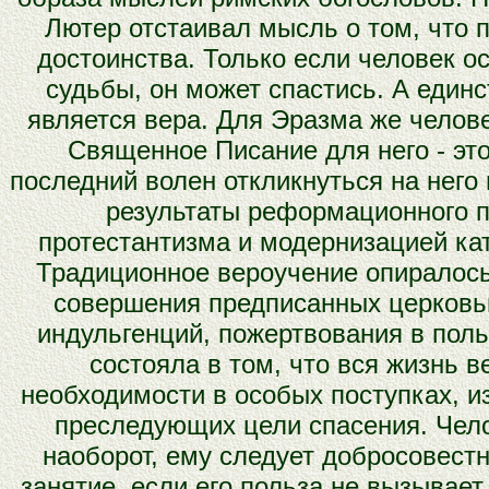
Лютер отстаивал мысль о том, что п
достоинства. Только если человек о
судьбы, он может спастись. А един
является вера. Для Эразма же челове
Священное Писание для него - это
последний волен откликнуться на него
результаты реформационного 
протестантизма и модернизацией ка
Традиционное вероучение опиралось
совершения предписанных церковью 
индульгенций, пожертвования в поль
состояла в том, что вся жизнь 
необходимости в особых поступках, и
преследующих цели спасения. Чело
наоборот, ему следует добросовестн
занятие, если его польза не вызывае